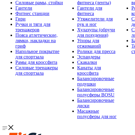
Силовые рамы, стойки
фитнеса (ленты)
в
Гантели
Гантели для
Р
Фитнес станции
фитнеса
к
Гири
Утяжелители для
С
Ручки и тяги для
рук и ног
д
тренажеров
Хулахупы (обручи
С
Пояса атлетические,
для похудения)
л
лямки, накладки на
Упоры для
Б
гриф
отжиманий
Т
Напольное покрытие
Ролики для пресса
с
для спортзала
Эспандеры
Рамы для кроссфита
Скакалки
Силовые тренажеры
Канаты для
для спортзала
кроссфита
Балансировочные
подушки
Балансировочные
полусферы BOSU
Балансировочные
диски
Масажные
полусферы для ног