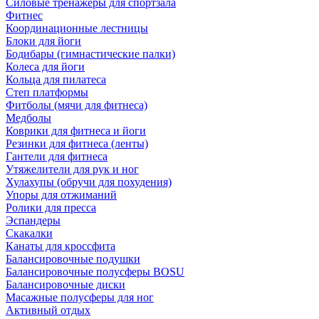
Силовые тренажеры для спортзала
Фитнес
Координационные лестницы
Блоки для йоги
Бодибары (гимнастические палки)
Колеса для йоги
Кольца для пилатеса
Степ платформы
Фитболы (мячи для фитнеса)
Медболы
Коврики для фитнеса и йоги
Резинки для фитнеса (ленты)
Гантели для фитнеса
Утяжелители для рук и ног
Хулахупы (обручи для похудения)
Упоры для отжиманий
Ролики для пресса
Эспандеры
Скакалки
Канаты для кроссфита
Балансировочные подушки
Балансировочные полусферы BOSU
Балансировочные диски
Масажные полусферы для ног
Активный отдых