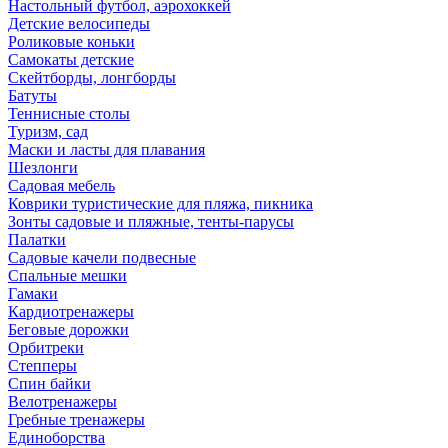
Настольный футбол, аэрохоккей
Детские велосипеды
Роликовые коньки
Самокаты детские
Скейтборды, лонгборды
Батуты
Теннисные столы
Туризм, сад
Маски и ласты для плавания
Шезлонги
Садовая мебель
Коврики туристические для пляжа, пикника
Зонты садовые и пляжные, тенты-парусы
Палатки
Садовые качели подвесные
Спальные мешки
Гамаки
Кардиотренажеры
Беговые дорожки
Орбитреки
Степперы
Спин байки
Велотренажеры
Гребные тренажеры
Единоборства