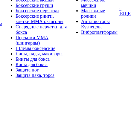
Боксерские груши
мячики
+
Боксерские перчатки
Массажные
ЕЩЕ
Боксерские ринги,
ролики
клетки ММА октагоны
Аппликаторы
ы
Снарядные перчатки для
Кузнецова
бокса
Виброплатформы
Перчатки MMA
(шингарды)
Шлемы боксерские
Лапы, пады, макивары
Бинты для бокса
Капы для бокса
Защита ног
Защита паха, торса