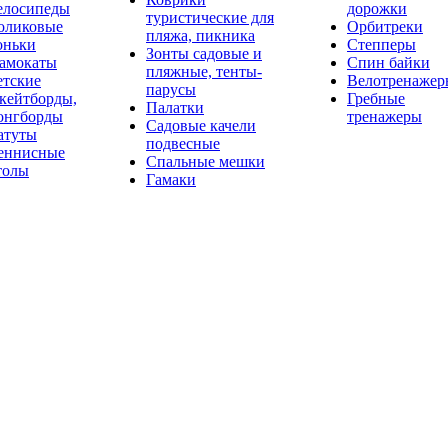
елосипеды
дорожки
туристические для
оликовые
Орбитреки
пляжа, пикника
оньки
Степперы
Зонты садовые и
амокаты
Спин байки
пляжные, тенты-
етские
Велотренажер
парусы
кейтборды,
Гребные
Палатки
онгборды
тренажеры
Садовые качели
атуты
подвесные
еннисные
Спальные мешки
толы
Гамаки