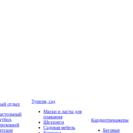
Туризм, сад
ый отдых
Маски и ласты для
астольный
плавания
утбол,
Кардиотренажеры
Шезлонги
эрохоккей
Садовая мебель
етские
Беговые
Коврики