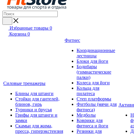
Избранные товары
0
Корзина
0
Фитнес
Координационные
лестницы
Блоки для йоги
Бодибары
(гимнастические
палки)
Колеса для йоги
Силовые тренажеры
Кольца для
Блины для штанги
пилатеса
Стойки для гантелей,
Степ платформы
блинов, гирь
Фитболы (мячи для
Активн
Турники и брусья
фитнеса)
Грифы для штанги и
Медболы
Н
замки
Коврики для
ф
Скамьи для жима,
фитнеса и йоги
а
пресса, гиперэкстензия
Резинки для
Д