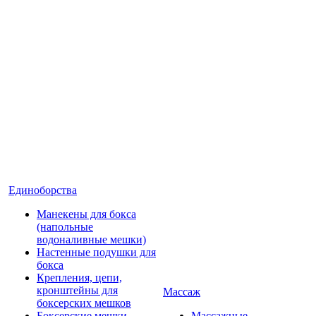
Единоборства
Манекены для бокса
(напольные
водоналивные мешки)
Настенные подушки для
бокса
Крепления, цепи,
кронштейны для
Массаж
боксерских мешков
Боксерские мешки
Массажные