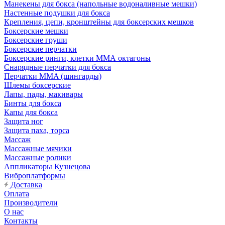
Манекены для бокса (напольные водоналивные мешки)
Настенные подушки для бокса
Крепления, цепи, кронштейны для боксерских мешков
Боксерские мешки
Боксерские груши
Боксерские перчатки
Боксерские ринги, клетки ММА октагоны
Снарядные перчатки для бокса
Перчатки MMA (шингарды)
Шлемы боксерские
Лапы, пады, макивары
Бинты для бокса
Капы для бокса
Защита ног
Защита паха, торса
Массаж
Массажные мячики
Массажные ролики
Аппликаторы Кузнецова
Виброплатформы
Доставка
Оплата
Производители
О нас
Контакты