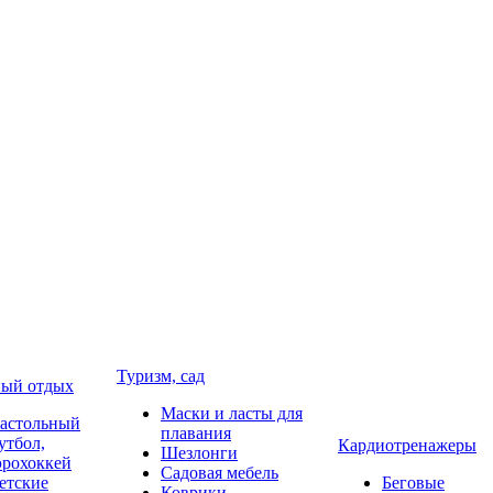
Туризм, сад
ый отдых
Маски и ласты для
астольный
плавания
утбол,
Кардиотренажеры
Шезлонги
эрохоккей
Садовая мебель
етские
Беговые
Коврики