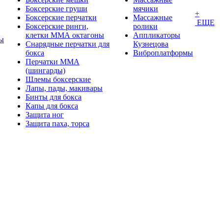
Боксерские груши
мячики
+
Боксерские перчатки
Массажные
ЕЩЕ
Боксерские ринги,
ролики
клетки ММА октагоны
Аппликаторы
ы
Снарядные перчатки для
Кузнецова
бокса
Виброплатформы
Перчатки MMA
(шингарды)
Шлемы боксерские
Лапы, пады, макивары
Бинты для бокса
Капы для бокса
Защита ног
Защита паха, торса