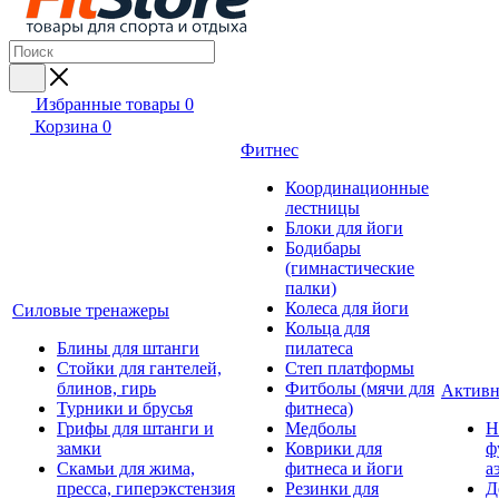
Избранные товары
0
Корзина
0
Фитнес
Координационные
лестницы
Блоки для йоги
Бодибары
(гимнастические
палки)
Колеса для йоги
Силовые тренажеры
Кольца для
Блины для штанги
пилатеса
Стойки для гантелей,
Степ платформы
блинов, гирь
Фитболы (мячи для
Активн
Турники и брусья
фитнеса)
Грифы для штанги и
Медболы
Н
замки
Коврики для
ф
Скамьи для жима,
фитнеса и йоги
а
пресса, гиперэкстензия
Резинки для
Д