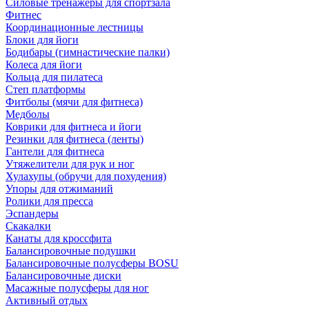
Силовые тренажеры для спортзала
Фитнес
Координационные лестницы
Блоки для йоги
Бодибары (гимнастические палки)
Колеса для йоги
Кольца для пилатеса
Степ платформы
Фитболы (мячи для фитнеса)
Медболы
Коврики для фитнеса и йоги
Резинки для фитнеса (ленты)
Гантели для фитнеса
Утяжелители для рук и ног
Хулахупы (обручи для похудения)
Упоры для отжиманий
Ролики для пресса
Эспандеры
Скакалки
Канаты для кроссфита
Балансировочные подушки
Балансировочные полусферы BOSU
Балансировочные диски
Масажные полусферы для ног
Активный отдых