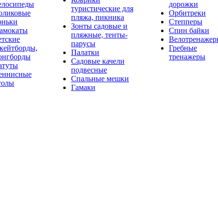
елосипеды
дорожки
туристические для
оликовые
Орбитреки
пляжа, пикника
оньки
Степперы
Зонты садовые и
амокаты
Спин байки
пляжные, тенты-
етские
Велотренажер
парусы
кейтборды,
Гребные
Палатки
онгборды
тренажеры
Садовые качели
атуты
подвесные
еннисные
Спальные мешки
толы
Гамаки