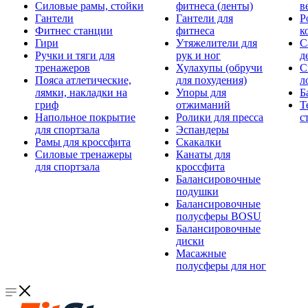
Силовые рамы, стойки
фитнеса (ленты)
в
Гантели
Гантели для
Р
Фитнес станции
фитнеса
к
Гири
Утяжелители для
С
Ручки и тяги для
рук и ног
д
тренажеров
Хулахупы (обручи
С
Пояса атлетические,
для похудения)
л
лямки, накладки на
Упоры для
Б
гриф
отжиманий
Т
Напольное покрытие
Ролики для пресса
с
для спортзала
Эспандеры
Рамы для кроссфита
Скакалки
Силовые тренажеры
Канаты для
для спортзала
кроссфита
Балансировочные
подушки
Балансировочные
полусферы BOSU
Балансировочные
диски
Масажные
полусферы для ног