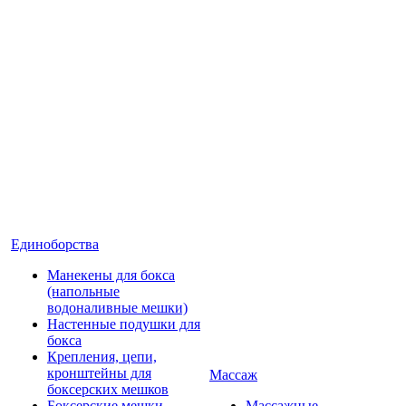
Единоборства
Манекены для бокса
(напольные
водоналивные мешки)
Настенные подушки для
бокса
Крепления, цепи,
кронштейны для
Массаж
боксерских мешков
Боксерские мешки
Массажные