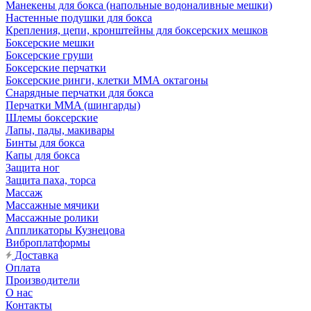
Манекены для бокса (напольные водоналивные мешки)
Настенные подушки для бокса
Крепления, цепи, кронштейны для боксерских мешков
Боксерские мешки
Боксерские груши
Боксерские перчатки
Боксерские ринги, клетки ММА октагоны
Снарядные перчатки для бокса
Перчатки MMA (шингарды)
Шлемы боксерские
Лапы, пады, макивары
Бинты для бокса
Капы для бокса
Защита ног
Защита паха, торса
Массаж
Массажные мячики
Массажные ролики
Аппликаторы Кузнецова
Виброплатформы
Доставка
Оплата
Производители
О нас
Контакты