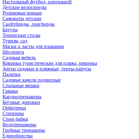
Настольный футбол, аэрохоккей
Детские велосипеды
Роликовые коньки
Самокаты детские
Скейтборды, лонгборды
Батуты
Теннисные столы
Туризм, сад
Маски и ласты для плавания
Шезлонги
Садовая мебель
Коврики туристические для пляжа, пикника
Зонты садовые и пляжные, тенты-парусы
Палатки
Садовые качели подвесные
Спальные мешки
Гамаки
Кардиотренажеры
Беговые дорожки
Орбитреки
Степперы
Спин байки
Велотренажеры
Гребные тренажеры
Единоборства