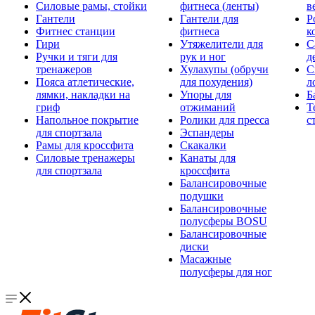
Силовые рамы, стойки
фитнеса (ленты)
в
Гантели
Гантели для
Р
Фитнес станции
фитнеса
к
Гири
Утяжелители для
С
Ручки и тяги для
рук и ног
д
тренажеров
Хулахупы (обручи
С
Пояса атлетические,
для похудения)
л
лямки, накладки на
Упоры для
Б
гриф
отжиманий
Т
Напольное покрытие
Ролики для пресса
с
для спортзала
Эспандеры
Рамы для кроссфита
Скакалки
Силовые тренажеры
Канаты для
для спортзала
кроссфита
Балансировочные
подушки
Балансировочные
полусферы BOSU
Балансировочные
диски
Масажные
полусферы для ног