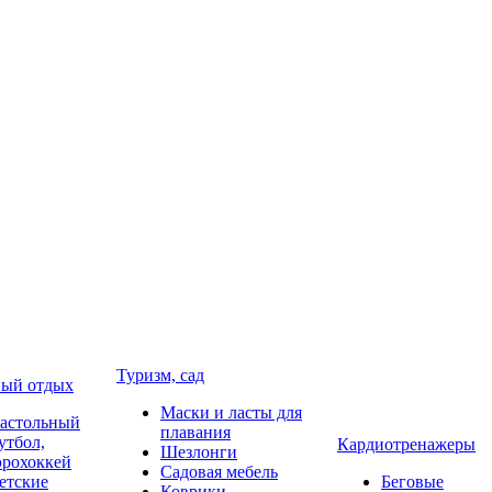
Туризм, сад
ый отдых
Маски и ласты для
астольный
плавания
утбол,
Кардиотренажеры
Шезлонги
эрохоккей
Садовая мебель
етские
Беговые
Коврики