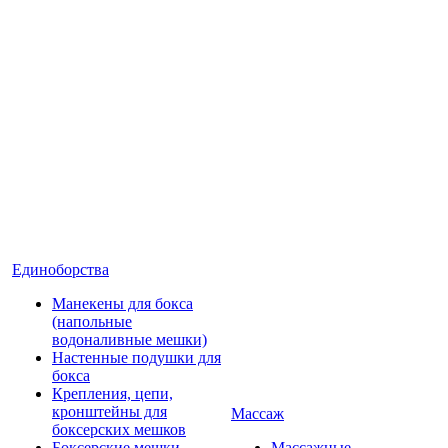
Единоборства
Манекены для бокса
(напольные
водоналивные мешки)
Настенные подушки для
бокса
Крепления, цепи,
кронштейны для
Массаж
боксерских мешков
Боксерские мешки
Массажные