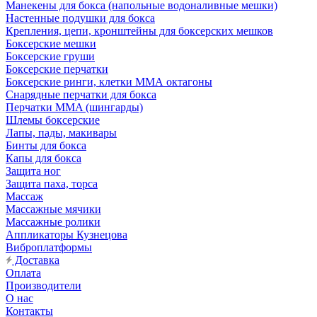
Манекены для бокса (напольные водоналивные мешки)
Настенные подушки для бокса
Крепления, цепи, кронштейны для боксерских мешков
Боксерские мешки
Боксерские груши
Боксерские перчатки
Боксерские ринги, клетки ММА октагоны
Снарядные перчатки для бокса
Перчатки MMA (шингарды)
Шлемы боксерские
Лапы, пады, макивары
Бинты для бокса
Капы для бокса
Защита ног
Защита паха, торса
Массаж
Массажные мячики
Массажные ролики
Аппликаторы Кузнецова
Виброплатформы
Доставка
Оплата
Производители
О нас
Контакты