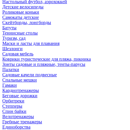
Настольный футбол, аэрохоккей
Детские велосипеды
Роликовые коньки
Самокаты детские
Скейтборды, лонгборды
Батуты
Теннисные столы
Туризм, сад
Маски и ласты для плавания
Шезлонги
Садовая мебель
Коврики туристические для пляжа, пикника
Зонты садовые и пляжные, тенты-парусы
Палатки
Садовые качели подвесные
Спальные мешки
Гамаки
Кардиотренажеры
Беговые дорожки
Орбитреки
Степперы
Спин байки
Велотренажеры
Гребные тренажеры
Единоборства