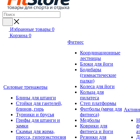
Избранные товары
0
Корзина
0
Фитнес
Координационные
лестницы
Блоки для йоги
Бодибары
(гимнастические
палки)
Колеса для йоги
Силовые тренажеры
Кольца для
Блины для штанги
пилатеса
Стойки для гантелей,
Степ платформы
блинов, гирь
Фитболы (мячи для
Активн
Турники и брусья
фитнеса)
Грифы для штанги и
Медболы
Н
замки
Коврики для
ф
Скамьи для жима,
фитнеса и йоги
а
пресса, гиперэкстензия
Резинки для
Д