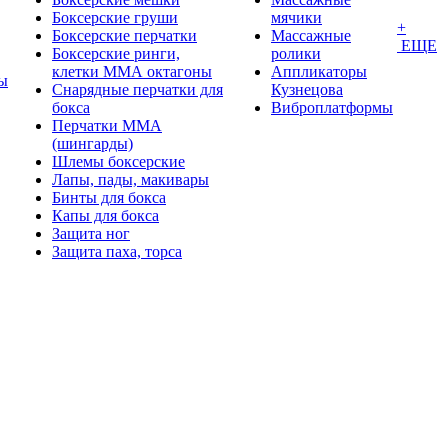
Боксерские груши
мячики
+
Боксерские перчатки
Массажные
ЕЩЕ
Боксерские ринги,
ролики
клетки ММА октагоны
Аппликаторы
ы
Снарядные перчатки для
Кузнецова
бокса
Виброплатформы
Перчатки MMA
(шингарды)
Шлемы боксерские
Лапы, пады, макивары
Бинты для бокса
Капы для бокса
Защита ног
Защита паха, торса