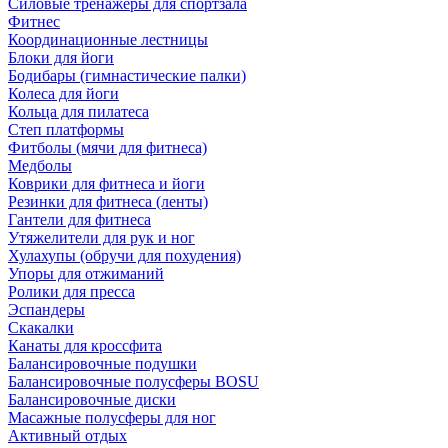
Силовые тренажеры для спортзала
Фитнес
Координационные лестницы
Блоки для йоги
Бодибары (гимнастические палки)
Колеса для йоги
Кольца для пилатеса
Степ платформы
Фитболы (мячи для фитнеса)
Медболы
Коврики для фитнеса и йоги
Резинки для фитнеса (ленты)
Гантели для фитнеса
Утяжелители для рук и ног
Хулахупы (обручи для похудения)
Упоры для отжиманий
Ролики для пресса
Эспандеры
Скакалки
Канаты для кроссфита
Балансировочные подушки
Балансировочные полусферы BOSU
Балансировочные диски
Масажные полусферы для ног
Активный отдых