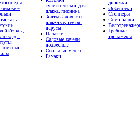
елосипеды
дорожки
туристические для
оликовые
Орбитреки
пляжа, пикника
оньки
Степперы
Зонты садовые и
амокаты
Спин байки
пляжные, тенты-
етские
Велотренажер
парусы
кейтборды,
Гребные
Палатки
онгборды
тренажеры
Садовые качели
атуты
подвесные
еннисные
Спальные мешки
толы
Гамаки