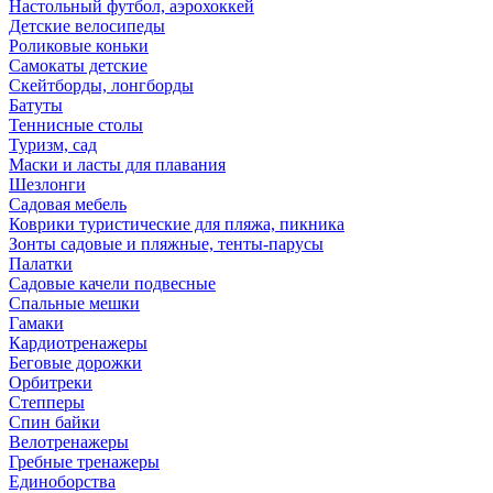
Настольный футбол, аэрохоккей
Детские велосипеды
Роликовые коньки
Самокаты детские
Скейтборды, лонгборды
Батуты
Теннисные столы
Туризм, сад
Маски и ласты для плавания
Шезлонги
Садовая мебель
Коврики туристические для пляжа, пикника
Зонты садовые и пляжные, тенты-парусы
Палатки
Садовые качели подвесные
Спальные мешки
Гамаки
Кардиотренажеры
Беговые дорожки
Орбитреки
Степперы
Спин байки
Велотренажеры
Гребные тренажеры
Единоборства