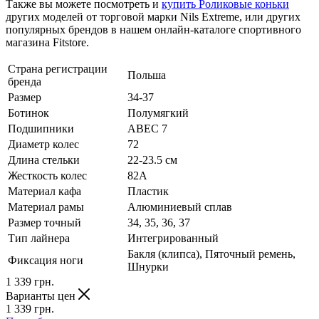
Также вы можете посмотреть и
купить Роликовые коньки
других моделей от торговой марки Nils Extreme, или других
популярных брендов в нашем онлайн-каталоге спортивного
магазина Fitstore.
Страна регистрации
Польша
бренда
Размер
34-37
Ботинок
Полумягкий
Подшипники
ABEC 7
Диаметр колес
72
Длина стельки
22-23.5 см
Жесткость колес
82А
Материал кафа
Пластик
Материал рамы
Алюминиевый сплав
Размер точный
34, 35, 36, 37
Тип лайнера
Интегрированный
Бакля (клипса), Пяточный ремень,
Фиксация ноги
Шнурки
1 339
грн.
Варианты цен
1 339
грн.