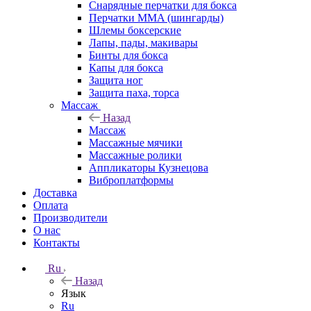
Снарядные перчатки для бокса
Перчатки MMA (шингарды)
Шлемы боксерские
Лапы, пады, макивары
Бинты для бокса
Капы для бокса
Защита ног
Защита паха, торса
Массаж
Назад
Массаж
Массажные мячики
Массажные ролики
Аппликаторы Кузнецова
Виброплатформы
Доставка
Оплата
Производители
О нас
Контакты
Ru
Назад
Язык
Ru