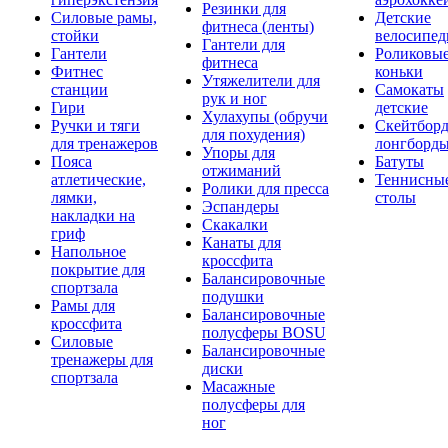
Резинки для
Силовые рамы,
Детские
фитнеса (ленты)
стойки
велосипе
Гантели для
Гантели
Роликовы
фитнеса
Фитнес
коньки
Утяжелители для
станции
Самокаты
рук и ног
Гири
детские
Хулахупы (обручи
Ручки и тяги
Скейтборд
для похудения)
для тренажеров
лонгборд
Упоры для
Пояса
Батуты
отжиманий
атлетические,
Теннисны
Ролики для пресса
лямки,
столы
Эспандеры
накладки на
Скакалки
гриф
Канаты для
Напольное
кроссфита
покрытие для
Балансировочные
спортзала
подушки
Рамы для
Балансировочные
кроссфита
полусферы BOSU
Силовые
Балансировочные
тренажеры для
диски
спортзала
Масажные
полусферы для
ног