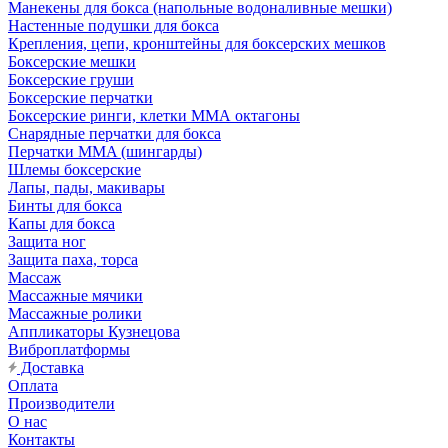
Манекены для бокса (напольные водоналивные мешки)
Настенные подушки для бокса
Крепления, цепи, кронштейны для боксерских мешков
Боксерские мешки
Боксерские груши
Боксерские перчатки
Боксерские ринги, клетки ММА октагоны
Снарядные перчатки для бокса
Перчатки MMA (шингарды)
Шлемы боксерские
Лапы, пады, макивары
Бинты для бокса
Капы для бокса
Защита ног
Защита паха, торса
Массаж
Массажные мячики
Массажные ролики
Аппликаторы Кузнецова
Виброплатформы
Доставка
Оплата
Производители
О нас
Контакты