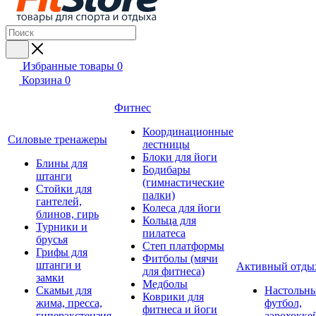
Избранные товары
0
Корзина
0
Фитнес
Координационные
Силовые тренажеры
лестницы
Блоки для йоги
Блины для
Бодибары
штанги
(гимнастические
Стойки для
палки)
гантелей,
Колеса для йоги
блинов, гирь
Кольца для
Турники и
пилатеса
брусья
Степ платформы
Грифы для
Фитболы (мячи
штанги и
Активный отды
для фитнеса)
замки
Медболы
Скамьи для
Настольн
Коврики для
жима, пресса,
футбол,
фитнеса и йоги
гиперэкстензия
аэрохокке