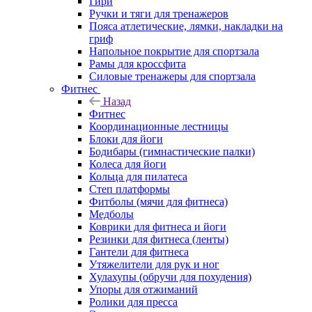
Гири
Ручки и тяги для тренажеров
Пояса атлетические, лямки, накладки на
гриф
Напольное покрытие для спортзала
Рамы для кроссфита
Силовые тренажеры для спортзала
Фитнес
Назад
Фитнес
Координационные лестницы
Блоки для йоги
Бодибары (гимнастические палки)
Колеса для йоги
Кольца для пилатеса
Степ платформы
Фитболы (мячи для фитнеса)
Медболы
Коврики для фитнеса и йоги
Резинки для фитнеса (ленты)
Гантели для фитнеса
Утяжелители для рук и ног
Хулахупы (обручи для похудения)
Упоры для отжиманий
Ролики для пресса