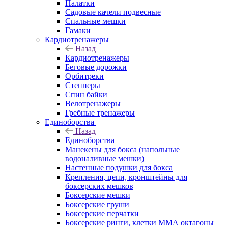
Палатки
Садовые качели подвесные
Спальные мешки
Гамаки
Кардиотренажеры
Назад
Кардиотренажеры
Беговые дорожки
Орбитреки
Степперы
Спин байки
Велотренажеры
Гребные тренажеры
Единоборства
Назад
Единоборства
Манекены для бокса (напольные
водоналивные мешки)
Настенные подушки для бокса
Крепления, цепи, кронштейны для
боксерских мешков
Боксерские мешки
Боксерские груши
Боксерские перчатки
Боксерские ринги, клетки ММА октагоны