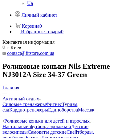
Ua
Личный кабинет
Корзина
0
Избранные товары
0
Контактная информация
г. Киев
contact@fitstore.com.ua
Роликовые коньки Nils Extreme
NJ3012A Size 34-37 Green
Главная
—
Активный отдых
Силовые тренажеры
Фитнес
Туризм,
сад
Кардиотренажеры
Единоборства
Массаж
—
Роликовые коньки для детей и взрослых
Настольный футбол, аэрохоккей
Детские
велосипеды
Самокаты детские
Скейтборды,
лонгборды
Батуты
Теннисные столы