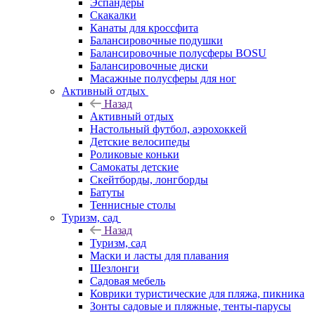
Эспандеры
Скакалки
Канаты для кроссфита
Балансировочные подушки
Балансировочные полусферы BOSU
Балансировочные диски
Масажные полусферы для ног
Активный отдых
Назад
Активный отдых
Настольный футбол, аэрохоккей
Детские велосипеды
Роликовые коньки
Самокаты детские
Скейтборды, лонгборды
Батуты
Теннисные столы
Туризм, сад
Назад
Туризм, сад
Маски и ласты для плавания
Шезлонги
Садовая мебель
Коврики туристические для пляжа, пикника
Зонты садовые и пляжные, тенты-парусы