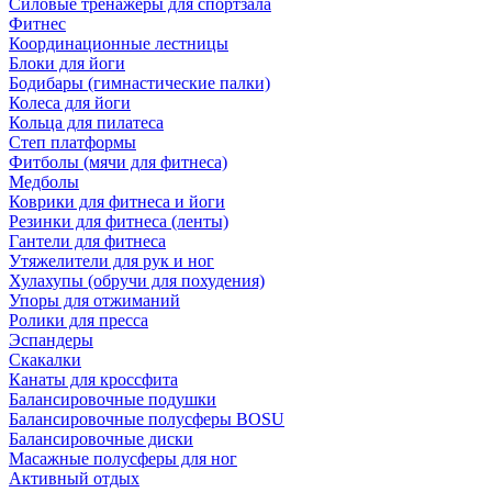
Силовые тренажеры для спортзала
Фитнес
Координационные лестницы
Блоки для йоги
Бодибары (гимнастические палки)
Колеса для йоги
Кольца для пилатеса
Степ платформы
Фитболы (мячи для фитнеса)
Медболы
Коврики для фитнеса и йоги
Резинки для фитнеса (ленты)
Гантели для фитнеса
Утяжелители для рук и ног
Хулахупы (обручи для похудения)
Упоры для отжиманий
Ролики для пресса
Эспандеры
Скакалки
Канаты для кроссфита
Балансировочные подушки
Балансировочные полусферы BOSU
Балансировочные диски
Масажные полусферы для ног
Активный отдых