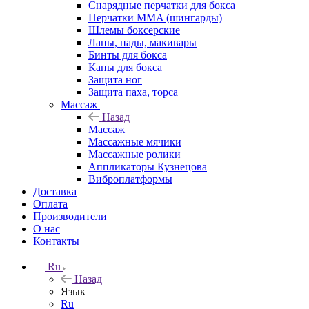
Снарядные перчатки для бокса
Перчатки MMA (шингарды)
Шлемы боксерские
Лапы, пады, макивары
Бинты для бокса
Капы для бокса
Защита ног
Защита паха, торса
Массаж
Назад
Массаж
Массажные мячики
Массажные ролики
Аппликаторы Кузнецова
Виброплатформы
Доставка
Оплата
Производители
О нас
Контакты
Ru
Назад
Язык
Ru