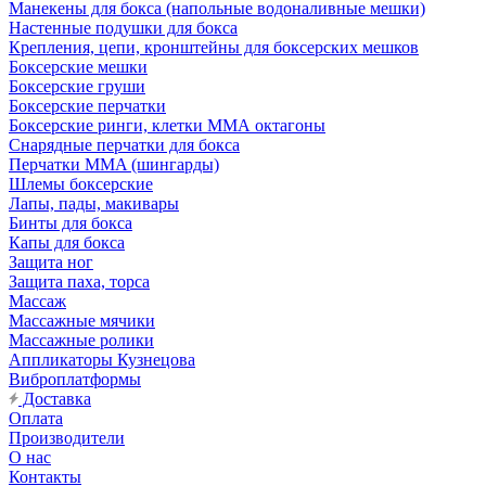
Манекены для бокса (напольные водоналивные мешки)
Настенные подушки для бокса
Крепления, цепи, кронштейны для боксерских мешков
Боксерские мешки
Боксерские груши
Боксерские перчатки
Боксерские ринги, клетки ММА октагоны
Снарядные перчатки для бокса
Перчатки MMA (шингарды)
Шлемы боксерские
Лапы, пады, макивары
Бинты для бокса
Капы для бокса
Защита ног
Защита паха, торса
Массаж
Массажные мячики
Массажные ролики
Аппликаторы Кузнецова
Виброплатформы
Доставка
Оплата
Производители
О нас
Контакты