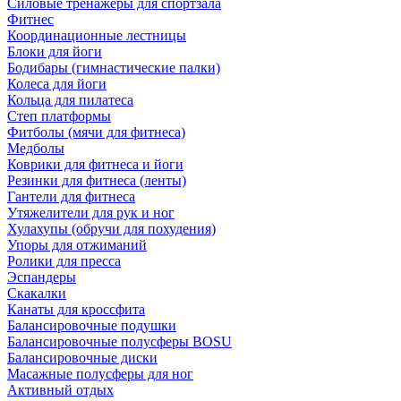
Силовые тренажеры для спортзала
Фитнес
Координационные лестницы
Блоки для йоги
Бодибары (гимнастические палки)
Колеса для йоги
Кольца для пилатеса
Степ платформы
Фитболы (мячи для фитнеса)
Медболы
Коврики для фитнеса и йоги
Резинки для фитнеса (ленты)
Гантели для фитнеса
Утяжелители для рук и ног
Хулахупы (обручи для похудения)
Упоры для отжиманий
Ролики для пресса
Эспандеры
Скакалки
Канаты для кроссфита
Балансировочные подушки
Балансировочные полусферы BOSU
Балансировочные диски
Масажные полусферы для ног
Активный отдых