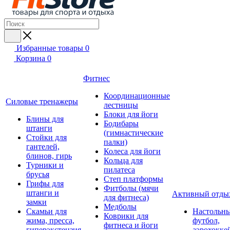
Избранные товары
0
Корзина
0
Фитнес
Координационные
Силовые тренажеры
лестницы
Блоки для йоги
Блины для
Бодибары
штанги
(гимнастические
Стойки для
палки)
гантелей,
Колеса для йоги
блинов, гирь
Кольца для
Турники и
пилатеса
брусья
Степ платформы
Грифы для
Фитболы (мячи
штанги и
Активный отды
для фитнеса)
замки
Медболы
Скамьи для
Настольн
Коврики для
жима, пресса,
футбол,
фитнеса и йоги
гиперэкстензия
аэрохокке