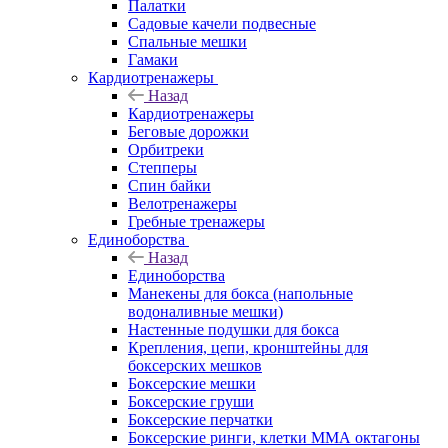
Палатки
Садовые качели подвесные
Спальные мешки
Гамаки
Кардиотренажеры
Назад
Кардиотренажеры
Беговые дорожки
Орбитреки
Степперы
Спин байки
Велотренажеры
Гребные тренажеры
Единоборства
Назад
Единоборства
Манекены для бокса (напольные
водоналивные мешки)
Настенные подушки для бокса
Крепления, цепи, кронштейны для
боксерских мешков
Боксерские мешки
Боксерские груши
Боксерские перчатки
Боксерские ринги, клетки ММА октагоны