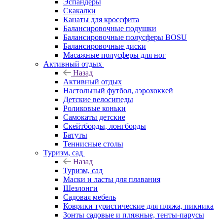
Эспандеры
Скакалки
Канаты для кроссфита
Балансировочные подушки
Балансировочные полусферы BOSU
Балансировочные диски
Масажные полусферы для ног
Активный отдых
Назад
Активный отдых
Настольный футбол, аэрохоккей
Детские велосипеды
Роликовые коньки
Самокаты детские
Скейтборды, лонгборды
Батуты
Теннисные столы
Туризм, сад
Назад
Туризм, сад
Маски и ласты для плавания
Шезлонги
Садовая мебель
Коврики туристические для пляжа, пикника
Зонты садовые и пляжные, тенты-парусы