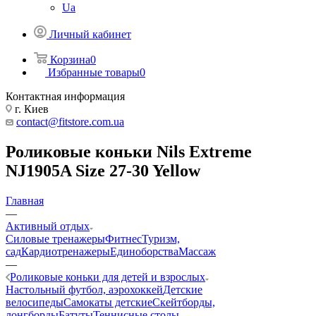
Ua
Личный кабинет
Корзина
0
Избранные товары
0
Контактная информация
г. Киев
contact@fitstore.com.ua
Роликовые коньки Nils Extreme
NJ1905A Size 27-30 Yellow
Главная
—
Активный отдых
Силовые тренажеры
Фитнес
Туризм,
сад
Кардиотренажеры
Единоборства
Массаж
—
Роликовые коньки для детей и взрослых
Настольный футбол, аэрохоккей
Детские
велосипеды
Самокаты детские
Скейтборды,
лонгборды
Батуты
Теннисные столы