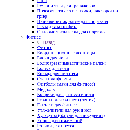
Гири
Ручки и тяги для тренажеров
Пояса атлетические, лямки, накладки на
гриф
Напольное покрытие для спортзала
Рамы для кроссфита
Силовые тренажеры для спортзала
Фитнес
Назад
Фитнес
Координационные лестницы
Блоки для йоги
Бодибары (гимнастические палки)
Колеса для йоги
Кольца для пилатеса
Степ платформы
Фитболы (мячи для фитнеса)
Медболы
Коврики для фитнеса и йоги
Резинки для фитнеса (ленты)
Гантели для фитнеса
Утяжелители для рук и ног
Хулахупы (обручи для похудения)
Упоры для отжиманий
Ролики для пресса