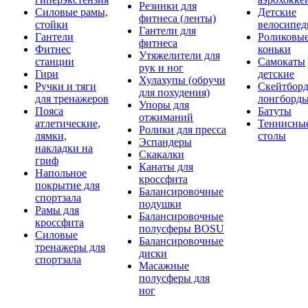
Резинки для
Силовые рамы,
Детские
фитнеса (ленты)
стойки
велосипе
Гантели для
Гантели
Роликовы
фитнеса
Фитнес
коньки
Утяжелители для
станции
Самокаты
рук и ног
Гири
детские
Хулахупы (обручи
Ручки и тяги
Скейтборд
для похудения)
для тренажеров
лонгборд
Упоры для
Пояса
Батуты
отжиманий
атлетические,
Теннисны
Ролики для пресса
лямки,
столы
Эспандеры
накладки на
Скакалки
гриф
Канаты для
Напольное
кроссфита
покрытие для
Балансировочные
спортзала
подушки
Рамы для
Балансировочные
кроссфита
полусферы BOSU
Силовые
Балансировочные
тренажеры для
диски
спортзала
Масажные
полусферы для
ног