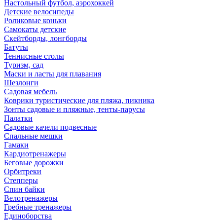
Настольный футбол, аэрохоккей
Детские велосипеды
Роликовые коньки
Самокаты детские
Скейтборды, лонгборды
Батуты
Теннисные столы
Туризм, сад
Маски и ласты для плавания
Шезлонги
Садовая мебель
Коврики туристические для пляжа, пикника
Зонты садовые и пляжные, тенты-парусы
Палатки
Садовые качели подвесные
Спальные мешки
Гамаки
Кардиотренажеры
Беговые дорожки
Орбитреки
Степперы
Спин байки
Велотренажеры
Гребные тренажеры
Единоборства