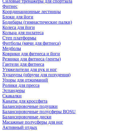
Силовые тренажеры для спортзала
Фитнес
Координационные лестницы
Блоки для йоги
Бодибары (гимнастические палки)
Колеса для йоги
Кольца для пилатеса
Степ платформы
Фитболы (мячи для фитнеса)
Медболы
Коврики для фитнеса и йоги
Резинки для фитнеса (ленты)
Гантели для фитнеса
Утяжелители для рук и ног
Хулахупы (обручи для похудения)
Упоры для отжиманий
Ролики для пресса
Эспандеры
Скакалки
Канаты для кроссфита
Балансировочные подушки
Балансировочные полусферы BOSU
Балансировочные диски
Масажные полусферы для ног
Активный отдых