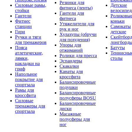
Резинки для
Силовые рамы,
Детские
фитнеса (ленты)
стойки
велосипе
Гантели для
Гантели
Роликовы
фитнеса
Фитнес
коньки
Утяжелители для
станции
Самокаты
рук и ног
Гири
детские
Хулахупы (обручи
Ручки и тяги
Скейтборд
для похудения)
для тренажеров
лонгборд
Упоры для
Пояса
Батуты
отжиманий
атлетические,
Теннисны
Ролики для пресса
лямки,
столы
Эспандеры
накладки на
Скакалки
гриф
Канаты для
Напольное
кроссфита
покрытие для
Балансировочные
спортзала
подушки
Рамы для
Балансировочные
кроссфита
полусферы BOSU
Силовые
Балансировочные
тренажеры для
диски
спортзала
Масажные
полусферы для
ног