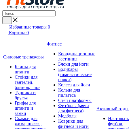
Избранные товары
0
Корзина
0
Фитнес
Координационные
Силовые тренажеры
лестницы
Блоки для йоги
Блины для
Бодибары
штанги
(гимнастические
Стойки для
палки)
гантелей,
Колеса для йоги
блинов, гирь
Кольца для
Турники и
пилатеса
брусья
Степ платформы
Грифы для
Фитболы (мячи
штанги и
Активный отды
для фитнеса)
замки
Медболы
Скамьи для
Настольн
Коврики для
жима, пресса,
футбол,
фитнеса и йоги
гиперэкстензия
аэрохокке