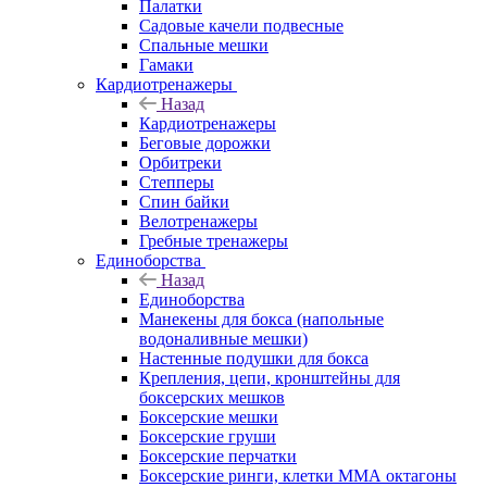
Палатки
Садовые качели подвесные
Спальные мешки
Гамаки
Кардиотренажеры
Назад
Кардиотренажеры
Беговые дорожки
Орбитреки
Степперы
Спин байки
Велотренажеры
Гребные тренажеры
Единоборства
Назад
Единоборства
Манекены для бокса (напольные
водоналивные мешки)
Настенные подушки для бокса
Крепления, цепи, кронштейны для
боксерских мешков
Боксерские мешки
Боксерские груши
Боксерские перчатки
Боксерские ринги, клетки ММА октагоны