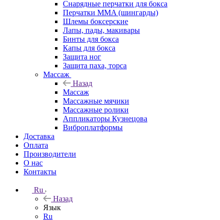
Снарядные перчатки для бокса
Перчатки MMA (шингарды)
Шлемы боксерские
Лапы, пады, макивары
Бинты для бокса
Капы для бокса
Защита ног
Защита паха, торса
Массаж
Назад
Массаж
Массажные мячики
Массажные ролики
Аппликаторы Кузнецова
Виброплатформы
Доставка
Оплата
Производители
О нас
Контакты
Ru
Назад
Язык
Ru