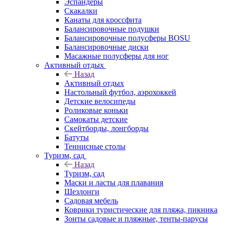
Эспандеры
Скакалки
Канаты для кроссфита
Балансировочные подушки
Балансировочные полусферы BOSU
Балансировочные диски
Масажные полусферы для ног
Активный отдых
Назад
Активный отдых
Настольный футбол, аэрохоккей
Детские велосипеды
Роликовые коньки
Самокаты детские
Скейтборды, лонгборды
Батуты
Теннисные столы
Туризм, сад
Назад
Туризм, сад
Маски и ласты для плавания
Шезлонги
Садовая мебель
Коврики туристические для пляжа, пикника
Зонты садовые и пляжные, тенты-парусы