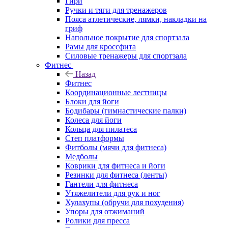
Гири
Ручки и тяги для тренажеров
Пояса атлетические, лямки, накладки на
гриф
Напольное покрытие для спортзала
Рамы для кроссфита
Силовые тренажеры для спортзала
Фитнес
Назад
Фитнес
Координационные лестницы
Блоки для йоги
Бодибары (гимнастические палки)
Колеса для йоги
Кольца для пилатеса
Степ платформы
Фитболы (мячи для фитнеса)
Медболы
Коврики для фитнеса и йоги
Резинки для фитнеса (ленты)
Гантели для фитнеса
Утяжелители для рук и ног
Хулахупы (обручи для похудения)
Упоры для отжиманий
Ролики для пресса