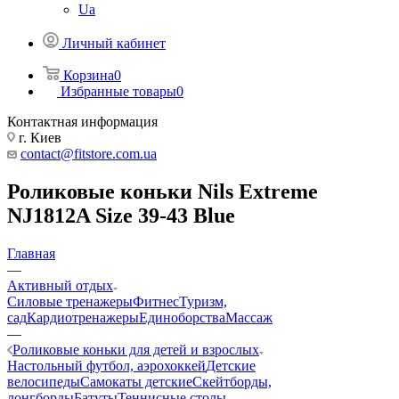
Ua
Личный кабинет
Корзина
0
Избранные товары
0
Контактная информация
г. Киев
contact@fitstore.com.ua
Роликовые коньки Nils Extreme
NJ1812A Size 39-43 Blue
Главная
—
Активный отдых
Силовые тренажеры
Фитнес
Туризм,
сад
Кардиотренажеры
Единоборства
Массаж
—
Роликовые коньки для детей и взрослых
Настольный футбол, аэрохоккей
Детские
велосипеды
Самокаты детские
Скейтборды,
лонгборды
Батуты
Теннисные столы