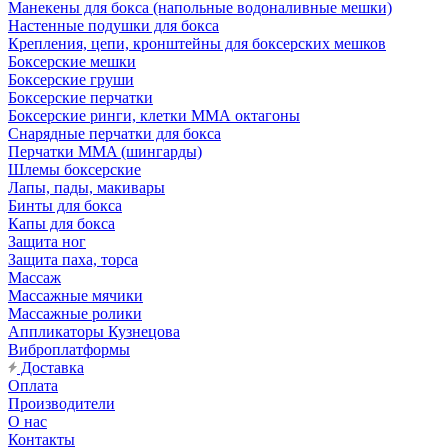
Манекены для бокса (напольные водоналивные мешки)
Настенные подушки для бокса
Крепления, цепи, кронштейны для боксерских мешков
Боксерские мешки
Боксерские груши
Боксерские перчатки
Боксерские ринги, клетки ММА октагоны
Снарядные перчатки для бокса
Перчатки MMA (шингарды)
Шлемы боксерские
Лапы, пады, макивары
Бинты для бокса
Капы для бокса
Защита ног
Защита паха, торса
Массаж
Массажные мячики
Массажные ролики
Аппликаторы Кузнецова
Виброплатформы
Доставка
Оплата
Производители
О нас
Контакты