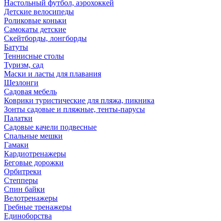
Настольный футбол, аэрохоккей
Детские велосипеды
Роликовые коньки
Самокаты детские
Скейтборды, лонгборды
Батуты
Теннисные столы
Туризм, сад
Маски и ласты для плавания
Шезлонги
Садовая мебель
Коврики туристические для пляжа, пикника
Зонты садовые и пляжные, тенты-парусы
Палатки
Садовые качели подвесные
Спальные мешки
Гамаки
Кардиотренажеры
Беговые дорожки
Орбитреки
Степперы
Спин байки
Велотренажеры
Гребные тренажеры
Единоборства