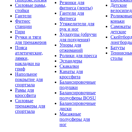
Резинки для
Силовые рамы,
Детские
фитнеса (ленты)
стойки
велосипе
Гантели для
Гантели
Роликовы
фитнеса
Фитнес
коньки
Утяжелители для
станции
Самокаты
рук и ног
Гири
детские
Хулахупы (обручи
Ручки и тяги
Скейтборд
для похудения)
для тренажеров
лонгборд
Упоры для
Пояса
Батуты
отжиманий
атлетические,
Теннисны
Ролики для пресса
лямки,
столы
Эспандеры
накладки на
Скакалки
гриф
Канаты для
Напольное
кроссфита
покрытие для
Балансировочные
спортзала
подушки
Рамы для
Балансировочные
кроссфита
полусферы BOSU
Силовые
Балансировочные
тренажеры для
диски
спортзала
Масажные
полусферы для
ног