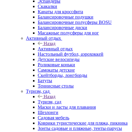
Эспандеры
Скакалки
Канаты для кроссфита
Балансировочные подушки
Балансировочные полусферы BOSU
Балансировочные диски
Масажные полусферы для ног
Активный отдых
Назад
Активный отдых
Настольный футбол, аэрохоккей
Детские велосипеды
Роликовые коньки
Самокаты детские
Скейтборды, лонгборды
Батуты
Теннисные столы
Туризм, сад
Назад
Туризм, сад
Маски и ласты для плавания
Шезлонги
Садовая мебель
Коврики туристические для пляжа, пикника
Зонты садовые и пляжные, тенты-парусы