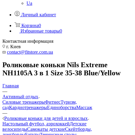
Ua
Личный кабинет
Корзина
0
Избранные товары
0
Контактная информация
г. Киев
contact@fitstore.com.ua
Роликовые коньки Nils Extreme
NH1105A 3 в 1 Size 35-38 Blue/Yellow
Главная
—
Активный отдых
Силовые тренажеры
Фитнес
Туризм,
сад
Кардиотренажеры
Единоборства
Массаж
—
Роликовые коньки для детей и взрослых
Настольный футбол, аэрохоккей
Детские
велосипеды
Самокаты детские
Скейтборды,
лонгборды
Батуты
Теннисные столы