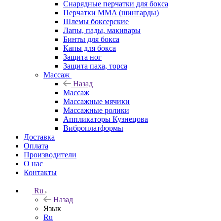
Снарядные перчатки для бокса
Перчатки MMA (шингарды)
Шлемы боксерские
Лапы, пады, макивары
Бинты для бокса
Капы для бокса
Защита ног
Защита паха, торса
Массаж
Назад
Массаж
Массажные мячики
Массажные ролики
Аппликаторы Кузнецова
Виброплатформы
Доставка
Оплата
Производители
О нас
Контакты
Ru
Назад
Язык
Ru