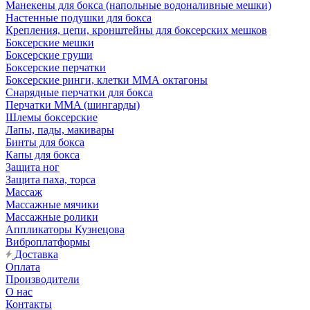
Манекены для бокса (напольные водоналивные мешки)
Настенные подушки для бокса
Крепления, цепи, кронштейны для боксерских мешков
Боксерские мешки
Боксерские груши
Боксерские перчатки
Боксерские ринги, клетки ММА октагоны
Снарядные перчатки для бокса
Перчатки MMA (шингарды)
Шлемы боксерские
Лапы, пады, макивары
Бинты для бокса
Капы для бокса
Защита ног
Защита паха, торса
Массаж
Массажные мячики
Массажные ролики
Аппликаторы Кузнецова
Виброплатформы
Доставка
Оплата
Производители
О нас
Контакты