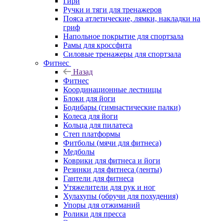
Гири
Ручки и тяги для тренажеров
Пояса атлетические, лямки, накладки на
гриф
Напольное покрытие для спортзала
Рамы для кроссфита
Силовые тренажеры для спортзала
Фитнес
Назад
Фитнес
Координационные лестницы
Блоки для йоги
Бодибары (гимнастические палки)
Колеса для йоги
Кольца для пилатеса
Степ платформы
Фитболы (мячи для фитнеса)
Медболы
Коврики для фитнеса и йоги
Резинки для фитнеса (ленты)
Гантели для фитнеса
Утяжелители для рук и ног
Хулахупы (обручи для похудения)
Упоры для отжиманий
Ролики для пресса