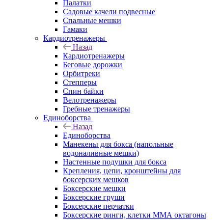
Палатки
Садовые качели подвесные
Спальные мешки
Гамаки
Кардиотренажеры
Назад
Кардиотренажеры
Беговые дорожки
Орбитреки
Степперы
Спин байки
Велотренажеры
Гребные тренажеры
Единоборства
Назад
Единоборства
Манекены для бокса (напольные
водоналивные мешки)
Настенные подушки для бокса
Крепления, цепи, кронштейны для
боксерских мешков
Боксерские мешки
Боксерские груши
Боксерские перчатки
Боксерские ринги, клетки ММА октагоны