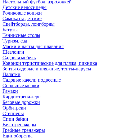
Настольный футбол, аэрохоккей
Детские велосипеды
Роликовые коньки
Самокаты детские
Скейтборды, лонгборды
Батуты
Теннисные столы
Туризм, сад
Маски и ласты для плавания
Шезлонги
Садовая мебель
Коврики туристические для пляжа, пикника
Зонты садовые и пляжные, тенты-парусы
Палатки
Садовые качели подвесные
Спальные мешки
Гамаки
Кардиотренажеры
Беговые дорожки
Орбитреки
Степперы
Спин байки
Велотренажеры
Гребные тренажеры
Единоборства