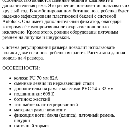
особенностью являются сменные лезвия в комплекте и
дополнительная рама. Это решение позволяет использовать их
круглый год. В комбинированном ботинке нога ребенка будет
надежно зафиксирована пластиковой баклей с системой
Autolock. Она имеет дополнительный фиксатор, благодаря
которому её самопроизвольное открытие полностью
исключено. Кроме этого, ролики оборудованы пяточным
ремнем на липучке и шнуровкой.
Система регулирования размера позволит использовать
ролики даже если нога ребенка вырастет. Рассчитана данная
модель на 4 размера.
ОСОБЕННОСТИ:
колеса: PU 70 мм 82А
сменные лезвия из нержавеющей стали
дополнительная рама с колесами PVC 54 х 32 мм
подшипники: 608 Z
ботинок: жесткий
тип лайнера: интегрированный
материал рамы: композит
фиксация ноги: бакля (клипса), пяточный ремень,
шнурки
пяточный тормоз