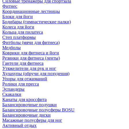
Силовые тренажеры для спортзала
Фитнес
Координационные лестницы
Блоки для йоги
Бодибары (гимнастические палки)
Колеса для йоги
Кольца для пилатеса
Степ платформы
Фитболы (мячи для фитнеса)
Медболы
Коврики для фитнеса и йоги
Резинки для фитнеса (ленты)
Гантели для фитнеса
Утяжелители для рук и ног
Хулахупы (обручи для похудения)
Упоры для отжиманий
Ролики для пресса
Эспандеры
Скакалки
Канаты для кроссфита
Балансировочные подушки
Балансировочные полусферы BOSU
Балансировочные диски
Масажные полусферы для ног
Активный отдых