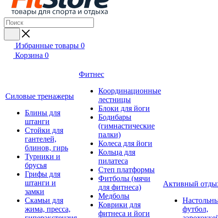
Избранные товары
0
Корзина
0
Фитнес
Координационные
Силовые тренажеры
лестницы
Блоки для йоги
Блины для
Бодибары
штанги
(гимнастические
Стойки для
палки)
гантелей,
Колеса для йоги
блинов, гирь
Кольца для
Турники и
пилатеса
брусья
Степ платформы
Грифы для
Фитболы (мячи
штанги и
Активный отды
для фитнеса)
замки
Медболы
Скамьи для
Настольн
Коврики для
жима, пресса,
футбол,
фитнеса и йоги
гиперэкстензия
аэрохокке