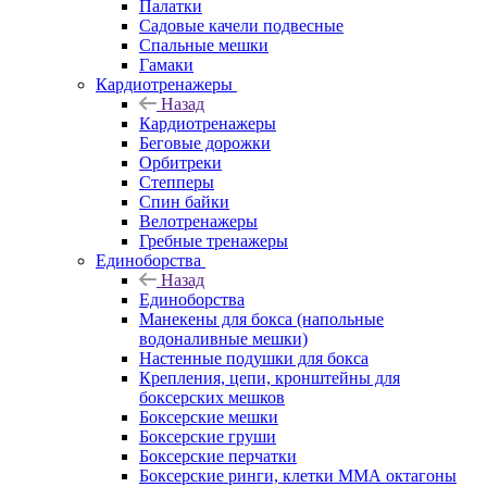
Палатки
Садовые качели подвесные
Спальные мешки
Гамаки
Кардиотренажеры
Назад
Кардиотренажеры
Беговые дорожки
Орбитреки
Степперы
Спин байки
Велотренажеры
Гребные тренажеры
Единоборства
Назад
Единоборства
Манекены для бокса (напольные
водоналивные мешки)
Настенные подушки для бокса
Крепления, цепи, кронштейны для
боксерских мешков
Боксерские мешки
Боксерские груши
Боксерские перчатки
Боксерские ринги, клетки ММА октагоны