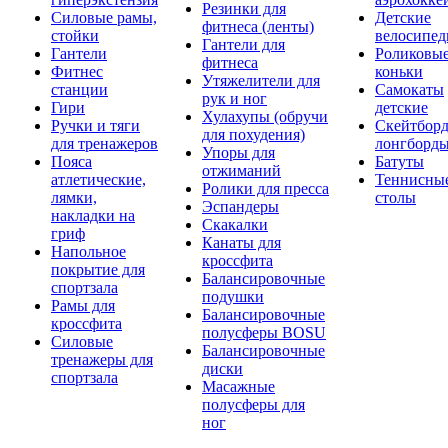
Резинки для
Силовые рамы,
Детские
фитнеса (ленты)
стойки
велосипе
Гантели для
Гантели
Роликовы
фитнеса
Фитнес
коньки
Утяжелители для
станции
Самокаты
рук и ног
Гири
детские
Хулахупы (обручи
Ручки и тяги
Скейтборд
для похудения)
для тренажеров
лонгборд
Упоры для
Пояса
Батуты
отжиманий
атлетические,
Теннисны
Ролики для пресса
лямки,
столы
Эспандеры
накладки на
Скакалки
гриф
Канаты для
Напольное
кроссфита
покрытие для
Балансировочные
спортзала
подушки
Рамы для
Балансировочные
кроссфита
полусферы BOSU
Силовые
Балансировочные
тренажеры для
диски
спортзала
Масажные
полусферы для
ног