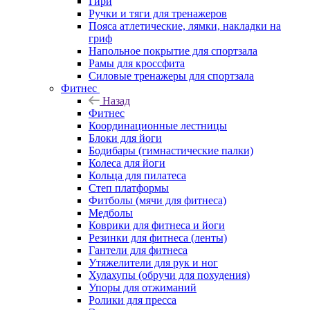
Гири
Ручки и тяги для тренажеров
Пояса атлетические, лямки, накладки на
гриф
Напольное покрытие для спортзала
Рамы для кроссфита
Силовые тренажеры для спортзала
Фитнес
Назад
Фитнес
Координационные лестницы
Блоки для йоги
Бодибары (гимнастические палки)
Колеса для йоги
Кольца для пилатеса
Степ платформы
Фитболы (мячи для фитнеса)
Медболы
Коврики для фитнеса и йоги
Резинки для фитнеса (ленты)
Гантели для фитнеса
Утяжелители для рук и ног
Хулахупы (обручи для похудения)
Упоры для отжиманий
Ролики для пресса