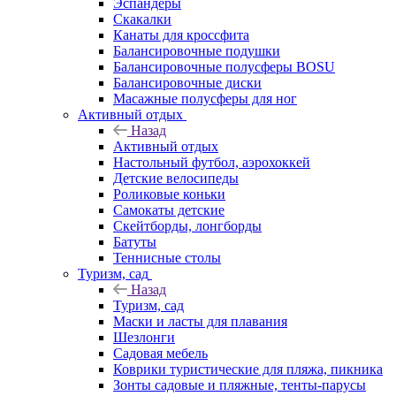
Эспандеры
Скакалки
Канаты для кроссфита
Балансировочные подушки
Балансировочные полусферы BOSU
Балансировочные диски
Масажные полусферы для ног
Активный отдых
Назад
Активный отдых
Настольный футбол, аэрохоккей
Детские велосипеды
Роликовые коньки
Самокаты детские
Скейтборды, лонгборды
Батуты
Теннисные столы
Туризм, сад
Назад
Туризм, сад
Маски и ласты для плавания
Шезлонги
Садовая мебель
Коврики туристические для пляжа, пикника
Зонты садовые и пляжные, тенты-парусы