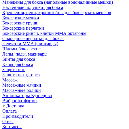
Манекены для бокса (напольные водоналивные мешки)
Настенные подушки для бокса
Крепления, цепи, кронштейны для боксерских мешков
Боксерские мешки
Боксерские груши
Боксерские перчатки
Боксерские ринги, клетки ММА октагоны
Снарядные перчатки для бокса
Перчатки MMA (шингарды)
Шлемы боксерские
Лапы, пады, макивары
Бинты для бокса
Капы для бокса
Защита ног
Защита паха, торса
Массаж
Массажные мячики
Массажные ролики
Аппликаторы Кузнецова
Виброплатформы
Доставка
Оплата
Производители
О нас
Контакты