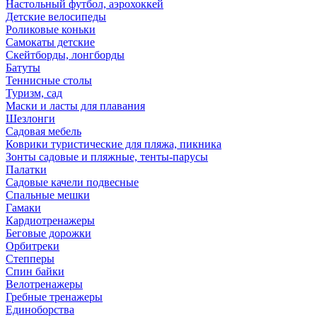
Настольный футбол, аэрохоккей
Детские велосипеды
Роликовые коньки
Самокаты детские
Скейтборды, лонгборды
Батуты
Теннисные столы
Туризм, сад
Маски и ласты для плавания
Шезлонги
Садовая мебель
Коврики туристические для пляжа, пикника
Зонты садовые и пляжные, тенты-парусы
Палатки
Садовые качели подвесные
Спальные мешки
Гамаки
Кардиотренажеры
Беговые дорожки
Орбитреки
Степперы
Спин байки
Велотренажеры
Гребные тренажеры
Единоборства