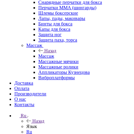
Снарядные перчатки для бокса
Перчатки MMA (шингарды)
Шлемы боксерские
Лапы, пады, макивары
Бинты для бокса
Капы для бокса
Защита ног
Защита паха, торса
Массаж
Назад
Массаж
Массажные мячики
Массажные ролики
Аппликаторы Кузнецова
Виброплатформы
Доставка
Оплата
Производители
О нас
Контакты
Ru
Назад
Язык
Ru