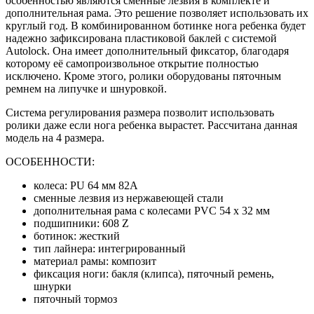
особенностью являются сменные лезвия в комплекте и
дополнительная рама. Это решение позволяет использовать их
круглый год. В комбинированном ботинке нога ребенка будет
надежно зафиксирована пластиковой баклей с системой
Autolock. Она имеет дополнительный фиксатор, благодаря
которому её самопроизвольное открытие полностью
исключено. Кроме этого, ролики оборудованы пяточным
ремнем на липучке и шнуровкой.
Система регулирования размера позволит использовать
ролики даже если нога ребенка вырастет. Рассчитана данная
модель на 4 размера.
ОСОБЕННОСТИ:
колеса: PU 64 мм 82А
сменные лезвия из нержавеющей стали
дополнительная рама с колесами PVC 54 х 32 мм
подшипники: 608 Z
ботинок: жесткий
тип лайнера: интегрированный
материал рамы: композит
фиксация ноги: бакля (клипса), пяточный ремень,
шнурки
пяточный тормоз