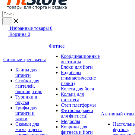
Избранные товары
0
Корзина
0
Фитнес
Координационные
Силовые тренажеры
лестницы
Блоки для йоги
Блины для
Бодибары
штанги
(гимнастические
Стойки для
палки)
гантелей,
Колеса для йоги
блинов, гирь
Кольца для
Турники и
пилатеса
брусья
Степ платформы
Грифы для
Фитболы (мячи
штанги и
Активный отды
для фитнеса)
замки
Медболы
Скамьи для
Настольн
Коврики для
жима, пресса,
футбол,
фитнеса и йоги
гиперэкстензия
аэрохокке