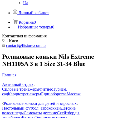
Ua
Личный кабинет
Корзина
0
Избранные товары
0
Контактная информация
г. Киев
contact@fitstore.com.ua
Роликовые коньки Nils Extreme
NH1105A 3 в 1 Size 31-34 Blue
Главная
—
Активный отдых
Силовые тренажеры
Фитнес
Туризм,
сад
Кардиотренажеры
Единоборства
Массаж
—
Роликовые коньки для детей и взрослых
Настольный футбол, аэрохоккей
Детские
велосипеды
Самокаты детские
Скейтборды,
лонгборды
Батуты
Теннисные столы