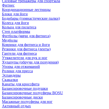
Силовые тренажеры для спортзала
Фитнес
Координационные лестницы
Блоки для йоги
Бодибары (гимнастические палки)
Колеса для йоги
Кольца для пилатеса
Степ платформы
Фитболы (мячи для фитнеса)
Медболы
Коврики для фитнеса и йоги
Резинки для фитнеса (ленты)
Гантели для фитнеса
Утяжелители для рук и ног
Хулахупы (обручи для похудения)
Упоры для отжиманий
Ролики для пресса
Эспандеры
Скакалки
Канаты для кроссфита
Балансировочные подушки
Балансировочные полусферы BOSU
Балансировочные диски
Масажные полусферы для ног
Активный отдых