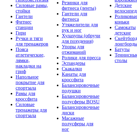
Резинки для
Силовые рамы,
Детские
фитнеса (ленты)
стойки
велосипе
Гантели для
Гантели
Роликовы
фитнеса
Фитнес
коньки
Утяжелители для
станции
Самокаты
рук и ног
Гири
детские
Хулахупы (обручи
Ручки и тяги
Скейтборд
для похудения)
для тренажеров
лонгборд
Упоры для
Пояса
Батуты
отжиманий
атлетические,
Теннисны
Ролики для пресса
лямки,
столы
Эспандеры
накладки на
Скакалки
гриф
Канаты для
Напольное
кроссфита
покрытие для
Балансировочные
спортзала
подушки
Рамы для
Балансировочные
кроссфита
полусферы BOSU
Силовые
Балансировочные
тренажеры для
диски
спортзала
Масажные
полусферы для
ног