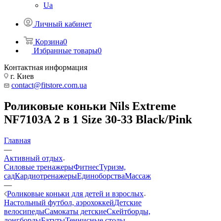
Ua
Личный кабинет
Корзина
0
Избранные товары
0
Контактная информация
г. Киев
contact@fitstore.com.ua
Роликовые коньки Nils Extreme
NF7103A 2 в 1 Size 30-33 Black/Pink
Главная
—
Активный отдых
Силовые тренажеры
Фитнес
Туризм,
сад
Кардиотренажеры
Единоборства
Массаж
—
Роликовые коньки для детей и взрослых
Настольный футбол, аэрохоккей
Детские
велосипеды
Самокаты детские
Скейтборды,
лонгборды
Батуты
Теннисные столы