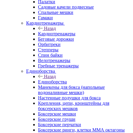
Палатки
Садовые качели подвесные
Спальные мешки
Гамаки
Кардиотренажеры
Назад
Кардиотренажеры
Беговые дорожки
Орбитреки
Степперы
Спин байки
Велотренажеры
Гребные тренажеры
Единоборства
Назад
Единоборства
Манекены для бокса (напольные
водоналивные мешки)
Настенные подушки для бокса
Крепления, цепи, кронштейны для
боксерских мешков
Боксерские мешки
Боксерские груши
Боксерские перчатки
Боксерские ринги, клетки ММА октагоны