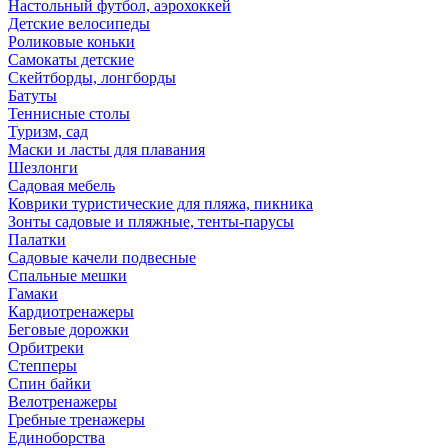
Настольный футбол, аэрохоккей
Детские велосипеды
Роликовые коньки
Самокаты детские
Скейтборды, лонгборды
Батуты
Теннисные столы
Туризм, сад
Маски и ласты для плавания
Шезлонги
Садовая мебель
Коврики туристические для пляжа, пикника
Зонты садовые и пляжные, тенты-парусы
Палатки
Садовые качели подвесные
Спальные мешки
Гамаки
Кардиотренажеры
Беговые дорожки
Орбитреки
Степперы
Спин байки
Велотренажеры
Гребные тренажеры
Единоборства