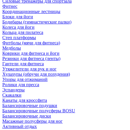
Силовые тренажеры для спортзала
Фитнес
Координационные лестницы
Блоки для йоги
Бодибары (гимнастические палки)
Колеса для йоги
Кольца для пилатеса
Степ платформы
Фитболы (мячи для фитнеса)
Медболы
Коврики для фитнеса и йоги
Резинки для фитнеса (ленты)
Гантели для фитнеса
Утяжелители для рук и ног
Хулахупы (обручи для похудения)
Упоры для отжиманий
Ролики для пресса
Эспандеры
Скакалки
Канаты для кроссфита
Балансировочные подушки
Балансировочные полусферы BOSU
Балансировочные диски
Масажные полусферы для ног
Активный отдых