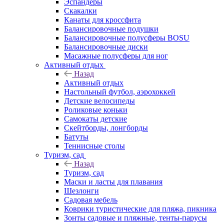
Эспандеры
Скакалки
Канаты для кроссфита
Балансировочные подушки
Балансировочные полусферы BOSU
Балансировочные диски
Масажные полусферы для ног
Активный отдых
Назад
Активный отдых
Настольный футбол, аэрохоккей
Детские велосипеды
Роликовые коньки
Самокаты детские
Скейтборды, лонгборды
Батуты
Теннисные столы
Туризм, сад
Назад
Туризм, сад
Маски и ласты для плавания
Шезлонги
Садовая мебель
Коврики туристические для пляжа, пикника
Зонты садовые и пляжные, тенты-парусы