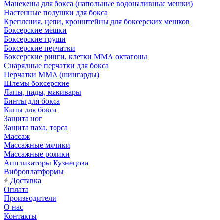
Манекены для бокса (напольные водоналивные мешки)
Настенные подушки для бокса
Крепления, цепи, кронштейны для боксерских мешков
Боксерские мешки
Боксерские груши
Боксерские перчатки
Боксерские ринги, клетки ММА октагоны
Снарядные перчатки для бокса
Перчатки MMA (шингарды)
Шлемы боксерские
Лапы, пады, макивары
Бинты для бокса
Капы для бокса
Защита ног
Защита паха, торса
Массаж
Массажные мячики
Массажные ролики
Аппликаторы Кузнецова
Виброплатформы
Доставка
Оплата
Производители
О нас
Контакты