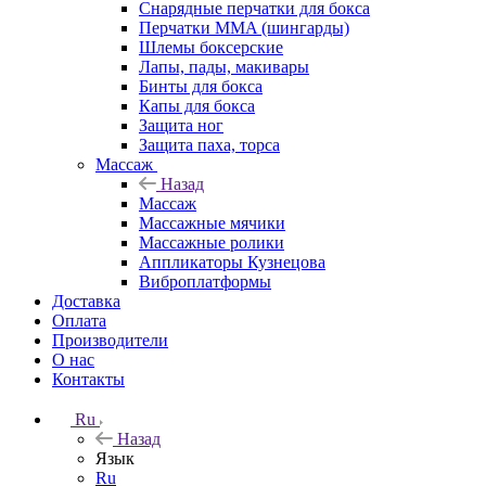
Снарядные перчатки для бокса
Перчатки MMA (шингарды)
Шлемы боксерские
Лапы, пады, макивары
Бинты для бокса
Капы для бокса
Защита ног
Защита паха, торса
Массаж
Назад
Массаж
Массажные мячики
Массажные ролики
Аппликаторы Кузнецова
Виброплатформы
Доставка
Оплата
Производители
О нас
Контакты
Ru
Назад
Язык
Ru