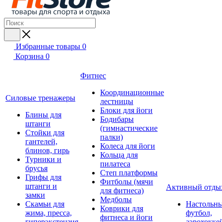
Избранные товары
0
Корзина
0
Фитнес
Координационные
Силовые тренажеры
лестницы
Блоки для йоги
Блины для
Бодибары
штанги
(гимнастические
Стойки для
палки)
гантелей,
Колеса для йоги
блинов, гирь
Кольца для
Турники и
пилатеса
брусья
Степ платформы
Грифы для
Фитболы (мячи
штанги и
Активный отды
для фитнеса)
замки
Медболы
Скамьи для
Настольн
Коврики для
жима, пресса,
футбол,
фитнеса и йоги
гиперэкстензия
аэрохокке