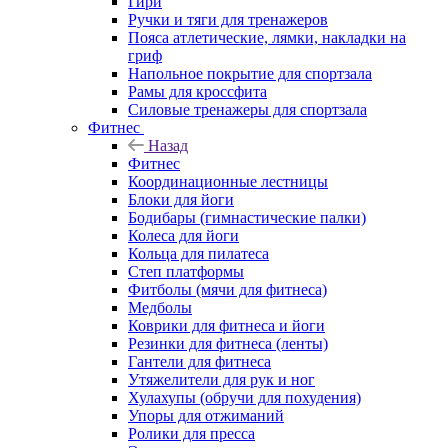
Гири
Ручки и тяги для тренажеров
Пояса атлетические, лямки, накладки на
гриф
Напольное покрытие для спортзала
Рамы для кроссфита
Силовые тренажеры для спортзала
Фитнес
Назад
Фитнес
Координационные лестницы
Блоки для йоги
Бодибары (гимнастические палки)
Колеса для йоги
Кольца для пилатеса
Степ платформы
Фитболы (мячи для фитнеса)
Медболы
Коврики для фитнеса и йоги
Резинки для фитнеса (ленты)
Гантели для фитнеса
Утяжелители для рук и ног
Хулахупы (обручи для похудения)
Упоры для отжиманий
Ролики для пресса