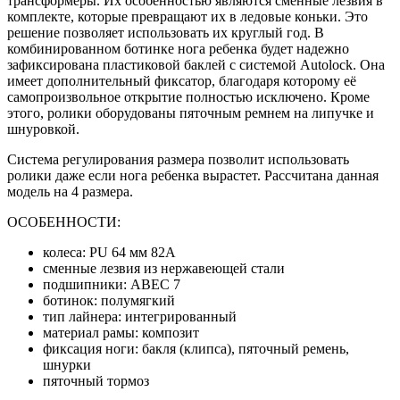
трансформеры. Их особенностью являются сменные лезвия в
комплекте, которые превращают их в ледовые коньки. Это
решение позволяет использовать их круглый год. В
комбинированном ботинке нога ребенка будет надежно
зафиксирована пластиковой баклей с системой Autolock. Она
имеет дополнительный фиксатор, благодаря которому её
самопроизвольное открытие полностью исключено. Кроме
этого, ролики оборудованы пяточным ремнем на липучке и
шнуровкой.
Система регулирования размера позволит использовать
ролики даже если нога ребенка вырастет. Рассчитана данная
модель на 4 размера.
ОСОБЕННОСТИ:
колеса: PU 64 мм 82А
сменные лезвия из нержавеющей стали
подшипники: ABEC 7
ботинок: полумягкий
тип лайнера: интегрированный
материал рамы: композит
фиксация ноги: бакля (клипса), пяточный ремень,
шнурки
пяточный тормоз