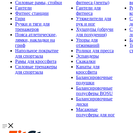
Силовые рамы, стойки
фитнеса (ленты)
в
Гантели
Гантели для
Р
Фитнес станции
фитнеса
к
Гири
Утяжелители для
С
Ручки и тяги для
рук и ног
д
тренажеров
Хулахупы (обручи
С
Пояса атлетические,
для похудения)
л
лямки, накладки на
Упоры для
Б
гриф
отжиманий
Т
Напольное покрытие
Ролики для пресса
с
для спортзала
Эспандеры
Рамы для кроссфита
Скакалки
Силовые тренажеры
Канаты для
для спортзала
кроссфита
Балансировочные
подушки
Балансировочные
полусферы BOSU
Балансировочные
диски
Масажные
полусферы для ног