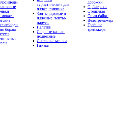
елосипеды
дорожки
туристические для
оликовые
Орбитреки
пляжа, пикника
оньки
Степперы
Зонты садовые и
амокаты
Спин байки
пляжные, тенты-
етские
Велотренажер
парусы
кейтборды,
Гребные
Палатки
онгборды
тренажеры
Садовые качели
атуты
подвесные
еннисные
Спальные мешки
толы
Гамаки