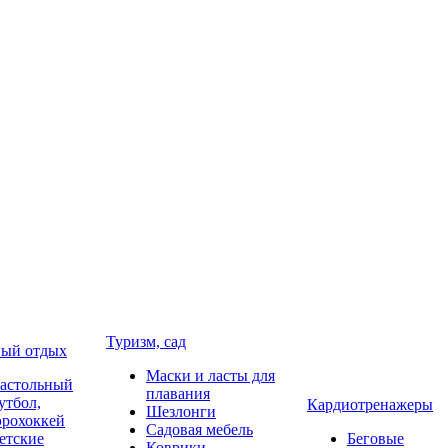
Туризм, сад
ый отдых
Маски и ласты для
астольный
плавания
утбол,
Кардиотренажеры
Шезлонги
эрохоккей
Садовая мебель
етские
Беговые
Коврики