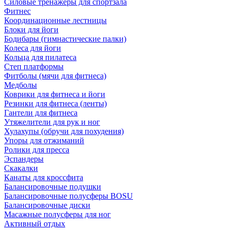
Силовые тренажеры для спортзала
Фитнес
Координационные лестницы
Блоки для йоги
Бодибары (гимнастические палки)
Колеса для йоги
Кольца для пилатеса
Степ платформы
Фитболы (мячи для фитнеса)
Медболы
Коврики для фитнеса и йоги
Резинки для фитнеса (ленты)
Гантели для фитнеса
Утяжелители для рук и ног
Хулахупы (обручи для похудения)
Упоры для отжиманий
Ролики для пресса
Эспандеры
Скакалки
Канаты для кроссфита
Балансировочные подушки
Балансировочные полусферы BOSU
Балансировочные диски
Масажные полусферы для ног
Активный отдых