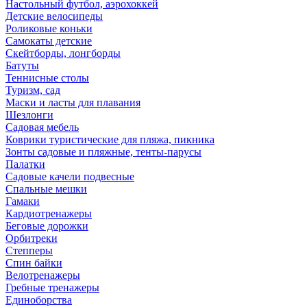
Настольный футбол, аэрохоккей
Детские велосипеды
Роликовые коньки
Самокаты детские
Скейтборды, лонгборды
Батуты
Теннисные столы
Туризм, сад
Маски и ласты для плавания
Шезлонги
Садовая мебель
Коврики туристические для пляжа, пикника
Зонты садовые и пляжные, тенты-парусы
Палатки
Садовые качели подвесные
Спальные мешки
Гамаки
Кардиотренажеры
Беговые дорожки
Орбитреки
Степперы
Спин байки
Велотренажеры
Гребные тренажеры
Единоборства