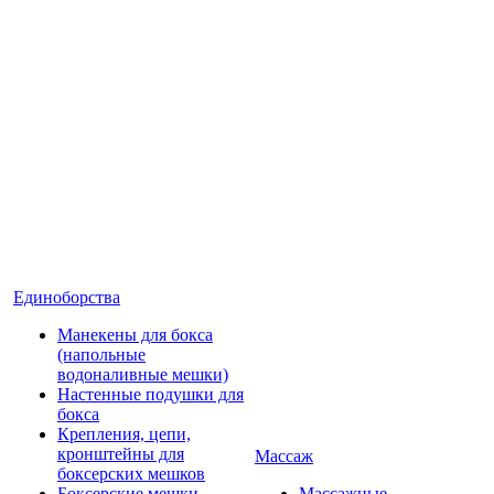
Единоборства
Манекены для бокса
(напольные
водоналивные мешки)
Настенные подушки для
бокса
Крепления, цепи,
кронштейны для
Массаж
боксерских мешков
Боксерские мешки
Массажные