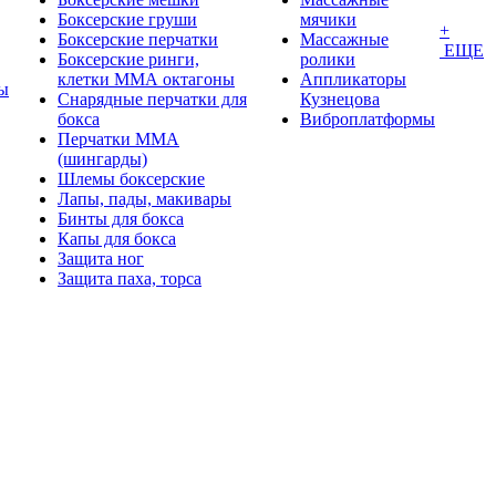
Боксерские груши
мячики
+
Боксерские перчатки
Массажные
ЕЩЕ
Боксерские ринги,
ролики
клетки ММА октагоны
Аппликаторы
ы
Снарядные перчатки для
Кузнецова
бокса
Виброплатформы
Перчатки MMA
(шингарды)
Шлемы боксерские
Лапы, пады, макивары
Бинты для бокса
Капы для бокса
Защита ног
Защита паха, торса