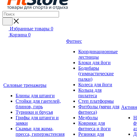
Избранные товары
0
Корзина
0
Фитнес
Координационные
лестницы
Блоки для йоги
Бодибары
(гимнастические
палки)
Колеса для йоги
Силовые тренажеры
Кольца для
Блины для штанги
пилатеса
Стойки для гантелей,
Степ платформы
блинов, гирь
Фитболы (мячи для
Активн
Турники и брусья
фитнеса)
Грифы для штанги и
Медболы
Н
замки
Коврики для
ф
Скамьи для жима,
фитнеса и йоги
а
пресса, гиперэкстензия
Резинки для
Д