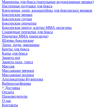
Манекены для бокса (напольные водоналивные мешки)
Настенные подушки для бокса
Крепления, цепи, кронштейны для боксерских мешков
Боксерские мешки
Боксерские груши
Боксерские перчатки
Боксерские ринги, клетки ММА октагоны
Снарядные перчатки для бокса
Перчатки MMA (шингарды)
Шлемы боксерские
Лапы, пады, макивары
Бинты для бокса
Капы для бокса
Защита ног
Защита паха, торса
Массаж
Массажные мячики
Массажные ролики
Аппликаторы Кузнецова
Виброплатформы
Доставка
Оплата
Производители
О нас
Контакты