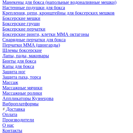
Манекены для бокса (напольные водоналивные мешки)
Настенные подушки для бокса
Крепления, цепи, кронштейны для боксерских мешков
Боксерские мешки
Боксерские груши
Боксерские перчатки
Боксерские ринги, клетки ММА октагоны
Снарядные перчатки для бокса
Перчатки MMA (шингарды)
Шлемы боксерские
Лапы, пады, макивары
Бинты для бокса
Капы для бокса
Защита ног
Защита паха, торса
Массаж
Массажные мячики
Массажные ролики
Аппликаторы Кузнецова
Виброплатформы
Доставка
Оплата
Производители
О нас
Контакты