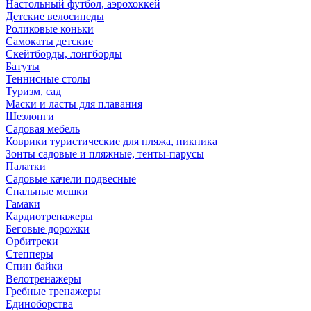
Настольный футбол, аэрохоккей
Детские велосипеды
Роликовые коньки
Самокаты детские
Скейтборды, лонгборды
Батуты
Теннисные столы
Туризм, сад
Маски и ласты для плавания
Шезлонги
Садовая мебель
Коврики туристические для пляжа, пикника
Зонты садовые и пляжные, тенты-парусы
Палатки
Садовые качели подвесные
Спальные мешки
Гамаки
Кардиотренажеры
Беговые дорожки
Орбитреки
Степперы
Спин байки
Велотренажеры
Гребные тренажеры
Единоборства