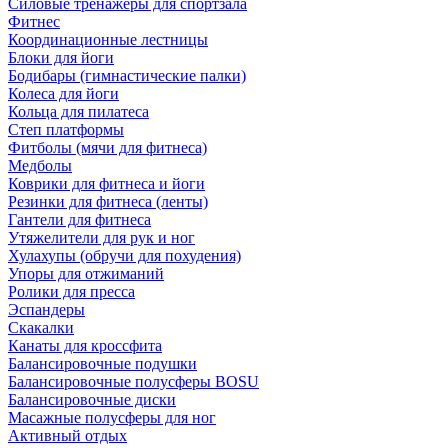
Силовые тренажеры для спортзала
Фитнес
Координационные лестницы
Блоки для йоги
Бодибары (гимнастические палки)
Колеса для йоги
Кольца для пилатеса
Степ платформы
Фитболы (мячи для фитнеса)
Медболы
Коврики для фитнеса и йоги
Резинки для фитнеса (ленты)
Гантели для фитнеса
Утяжелители для рук и ног
Хулахупы (обручи для похудения)
Упоры для отжиманий
Ролики для пресса
Эспандеры
Скакалки
Канаты для кроссфита
Балансировочные подушки
Балансировочные полусферы BOSU
Балансировочные диски
Масажные полусферы для ног
Активный отдых