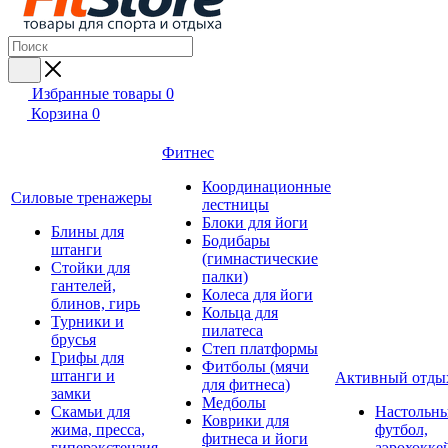
Избранные товары
0
Корзина
0
Фитнес
Координационные
Силовые тренажеры
лестницы
Блоки для йоги
Блины для
Бодибары
штанги
(гимнастические
Стойки для
палки)
гантелей,
Колеса для йоги
блинов, гирь
Кольца для
Турники и
пилатеса
брусья
Степ платформы
Грифы для
Фитболы (мячи
штанги и
Активный отды
для фитнеса)
замки
Медболы
Скамьи для
Настольн
Коврики для
жима, пресса,
футбол,
фитнеса и йоги
гиперэкстензия
аэрохокке