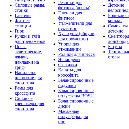
Резинки для
Силовые рамы,
Детские
фитнеса (ленты)
стойки
велосипе
Гантели для
Гантели
Роликовы
фитнеса
Фитнес
коньки
Утяжелители для
станции
Самокаты
рук и ног
Гири
детские
Хулахупы (обручи
Ручки и тяги
Скейтборд
для похудения)
для тренажеров
лонгборд
Упоры для
Пояса
Батуты
отжиманий
атлетические,
Теннисны
Ролики для пресса
лямки,
столы
Эспандеры
накладки на
Скакалки
гриф
Канаты для
Напольное
кроссфита
покрытие для
Балансировочные
спортзала
подушки
Рамы для
Балансировочные
кроссфита
полусферы BOSU
Силовые
Балансировочные
тренажеры для
диски
спортзала
Масажные
полусферы для
ног