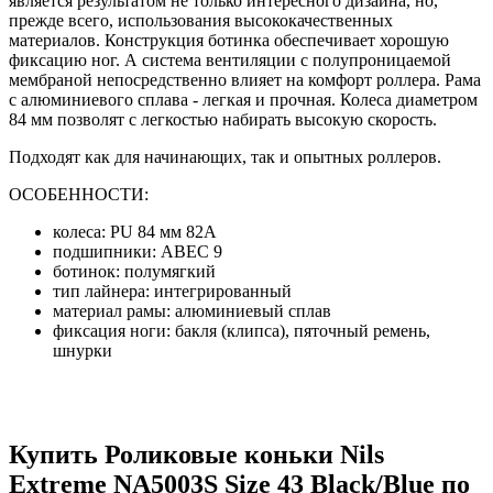
является результатом не только интересного дизайна, но,
прежде всего, использования высококачественных
материалов. Конструкция ботинка обеспечивает хорошую
фиксацию ног. А система вентиляции с полупроницаемой
мембраной непосредственно влияет на комфорт роллера. Рама
с алюминиевого сплава - легкая и прочная. Колеса диаметром
84 мм позволят с легкостью набирать высокую скорость.
Подходят как для начинающих, так и опытных роллеров.
ОСОБЕННОСТИ:
колеса: PU 84 мм 82A
подшипники: ABEC 9
ботинок: полумягкий
тип лайнера: интегрированный
материал рамы: алюминиевый сплав
фиксация ноги: бакля (клипса), пяточный ремень,
шнурки
Купить Роликовые коньки Nils
Extreme NA5003S Size 43 Black/Blue по