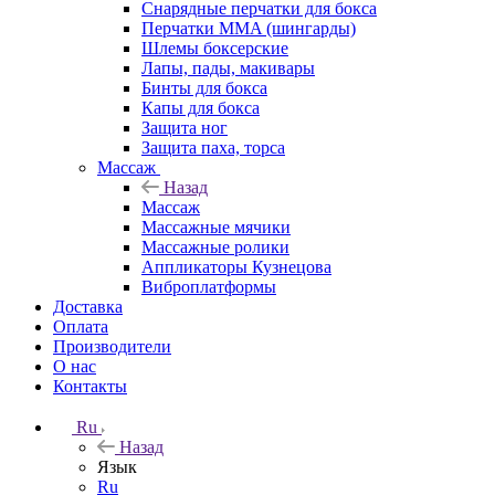
Снарядные перчатки для бокса
Перчатки MMA (шингарды)
Шлемы боксерские
Лапы, пады, макивары
Бинты для бокса
Капы для бокса
Защита ног
Защита паха, торса
Массаж
Назад
Массаж
Массажные мячики
Массажные ролики
Аппликаторы Кузнецова
Виброплатформы
Доставка
Оплата
Производители
О нас
Контакты
Ru
Назад
Язык
Ru