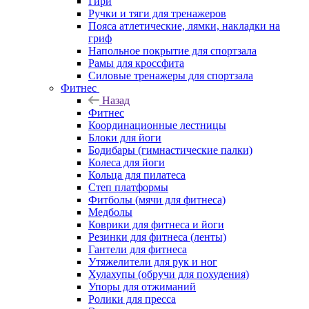
Гири
Ручки и тяги для тренажеров
Пояса атлетические, лямки, накладки на
гриф
Напольное покрытие для спортзала
Рамы для кроссфита
Силовые тренажеры для спортзала
Фитнес
Назад
Фитнес
Координационные лестницы
Блоки для йоги
Бодибары (гимнастические палки)
Колеса для йоги
Кольца для пилатеса
Степ платформы
Фитболы (мячи для фитнеса)
Медболы
Коврики для фитнеса и йоги
Резинки для фитнеса (ленты)
Гантели для фитнеса
Утяжелители для рук и ног
Хулахупы (обручи для похудения)
Упоры для отжиманий
Ролики для пресса