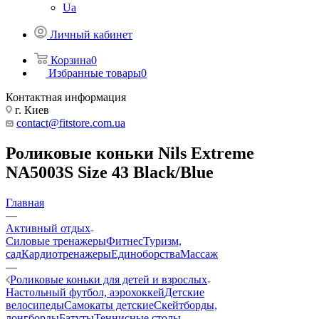
Ua
Личный кабинет
Корзина
0
Избранные товары
0
Контактная информация
г. Киев
contact@fitstore.com.ua
Роликовые коньки Nils Extreme
NA5003S Size 43 Black/Blue
Главная
—
Активный отдых
Силовые тренажеры
Фитнес
Туризм,
сад
Кардиотренажеры
Единоборства
Массаж
—
Роликовые коньки для детей и взрослых
Настольный футбол, аэрохоккей
Детские
велосипеды
Самокаты детские
Скейтборды,
лонгборды
Батуты
Теннисные столы