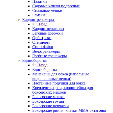
Палатки
Садовые качели подвесные
Спальные мешки
Гамаки
Кардиотренажеры
Назад
Кардиотренажеры
Беговые дорожки
Орбитреки
Степперы
Спин байки
Велотренажеры
Гребные тренажеры
Единоборства
Назад
Единоборства
Манекены для бокса (напольные
водоналивные мешки)
Настенные подушки для бокса
Крепления, цепи, кронштейны для
боксерских мешков
Боксерские мешки
Боксерские груши
Боксерские перчатки
Боксерские ринги, клетки ММА октагоны