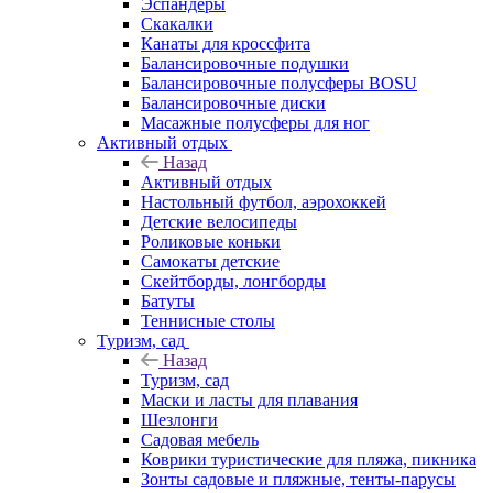
Эспандеры
Скакалки
Канаты для кроссфита
Балансировочные подушки
Балансировочные полусферы BOSU
Балансировочные диски
Масажные полусферы для ног
Активный отдых
Назад
Активный отдых
Настольный футбол, аэрохоккей
Детские велосипеды
Роликовые коньки
Самокаты детские
Скейтборды, лонгборды
Батуты
Теннисные столы
Туризм, сад
Назад
Туризм, сад
Маски и ласты для плавания
Шезлонги
Садовая мебель
Коврики туристические для пляжа, пикника
Зонты садовые и пляжные, тенты-парусы