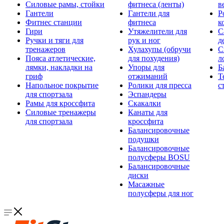
Силовые рамы, стойки
фитнеса (ленты)
в
Гантели
Гантели для
Р
Фитнес станции
фитнеса
к
Гири
Утяжелители для
С
Ручки и тяги для
рук и ног
д
тренажеров
Хулахупы (обручи
С
Пояса атлетические,
для похудения)
л
лямки, накладки на
Упоры для
Б
гриф
отжиманий
Т
Напольное покрытие
Ролики для пресса
с
для спортзала
Эспандеры
Рамы для кроссфита
Скакалки
Силовые тренажеры
Канаты для
для спортзала
кроссфита
Балансировочные
подушки
Балансировочные
полусферы BOSU
Балансировочные
диски
Масажные
полусферы для ног