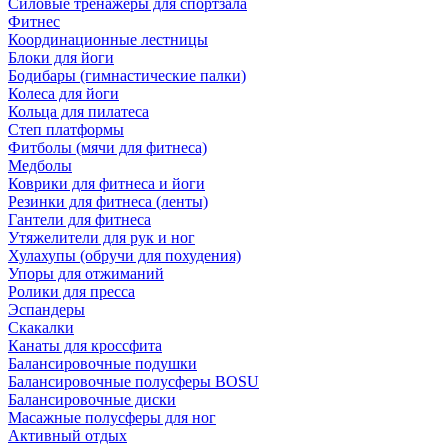
Силовые тренажеры для спортзала
Фитнес
Координационные лестницы
Блоки для йоги
Бодибары (гимнастические палки)
Колеса для йоги
Кольца для пилатеса
Степ платформы
Фитболы (мячи для фитнеса)
Медболы
Коврики для фитнеса и йоги
Резинки для фитнеса (ленты)
Гантели для фитнеса
Утяжелители для рук и ног
Хулахупы (обручи для похудения)
Упоры для отжиманий
Ролики для пресса
Эспандеры
Скакалки
Канаты для кроссфита
Балансировочные подушки
Балансировочные полусферы BOSU
Балансировочные диски
Масажные полусферы для ног
Активный отдых