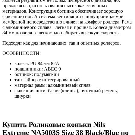
является результатом не только интересного дизайна, но,
прежде всего, использования высококачественных
материалов. Конструкция ботинка обеспечивает хорошую
фиксацию ног. А система вентиляции с полупроницаемой
мембраной непосредственно влияет на комфорт роллера. Рама
с алюминиевого сплава - легкая и прочная. Колеса диаметром
84 мм позволят с легкостью набирать высокую скорость.
Подходят как для начинающих, так и опытных роллеров.
ОСОБЕННОСТИ:
колеса: PU 84 мм 82A
подшипники: ABEC 9
ботинок: полумягкий
тип лайнера: интегрированный
материал рамы: алюминиевый сплав
фиксация ноги: бакля (клипса), пяточный ремень,
шнурки
Купить Роликовые коньки Nils
Extreme NA5003S Size 38 Black/Blue по