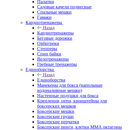
Палатки
Садовые качели подвесные
Спальные мешки
Гамаки
Кардиотренажеры
Назад
Кардиотренажеры
Беговые дорожки
Орбитреки
Степперы
Спин байки
Велотренажеры
Гребные тренажеры
Единоборства
Назад
Единоборства
Манекены для бокса (напольные
водоналивные мешки)
Настенные подушки для бокса
Крепления, цепи, кронштейны для
боксерских мешков
Боксерские мешки
Боксерские груши
Боксерские перчатки
Боксерские ринги, клетки ММА октагоны