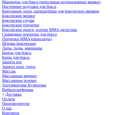
Манекены для бокса (напольные водоналивные мешки)
Настенные подушки для бокса
Крепления, цепи, кронштейны для боксерских мешков
Боксерские мешки
Боксерские груши
Боксерские перчатки
Боксерские ринги, клетки ММА октагоны
Снарядные перчатки для бокса
Перчатки MMA (шингарды)
Шлемы боксерские
Лапы, пады, макивары
Бинты для бокса
Капы для бокса
Защита ног
Защита паха, торса
Массаж
Массажные мячики
Массажные ролики
Аппликаторы Кузнецова
Виброплатформы
Доставка
Оплата
Производители
О нас
Контакты