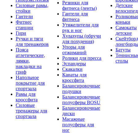
Резинки для
Силовые рамы,
Детские
фитнеса (ленты)
стойки
велосипе
Гантели для
Гантели
Роликовы
фитнеса
Фитнес
коньки
Утяжелители для
станции
Самокаты
рук и ног
Гири
детские
Хулахупы (обручи
Ручки и тяги
Скейтборд
для похудения)
для тренажеров
лонгборд
Упоры для
Пояса
Батуты
отжиманий
атлетические,
Теннисны
Ролики для пресса
лямки,
столы
Эспандеры
накладки на
Скакалки
гриф
Канаты для
Напольное
кроссфита
покрытие для
Балансировочные
спортзала
подушки
Рамы для
Балансировочные
кроссфита
полусферы BOSU
Силовые
Балансировочные
тренажеры для
диски
спортзала
Масажные
полусферы для
ног