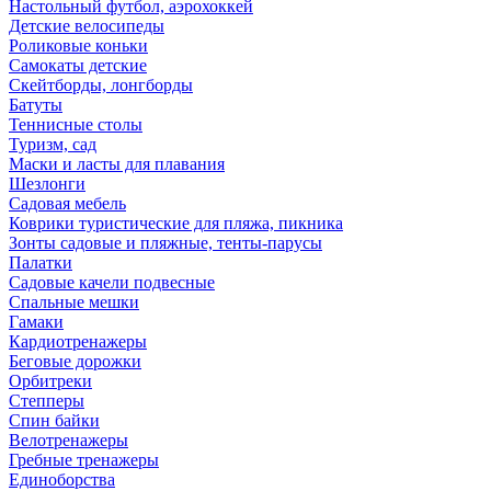
Настольный футбол, аэрохоккей
Детские велосипеды
Роликовые коньки
Самокаты детские
Скейтборды, лонгборды
Батуты
Теннисные столы
Туризм, сад
Маски и ласты для плавания
Шезлонги
Садовая мебель
Коврики туристические для пляжа, пикника
Зонты садовые и пляжные, тенты-парусы
Палатки
Садовые качели подвесные
Спальные мешки
Гамаки
Кардиотренажеры
Беговые дорожки
Орбитреки
Степперы
Спин байки
Велотренажеры
Гребные тренажеры
Единоборства