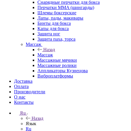
Снарядные перчатки для бокса
Перчатки MMA (шингарды)
Шлемы боксерские
Лапы, пады, макивары
Бинты для бокса
Капы для бокса
Защита ног
Защита паха, торса
Массаж
Назад
Массаж
Массажные мячики
Массажные ролики
Аппликаторы Кузнецова
Виброплатформы
Доставка
Оплата
Производители
О нас
Контакты
Ru
Назад
Язык
Ru