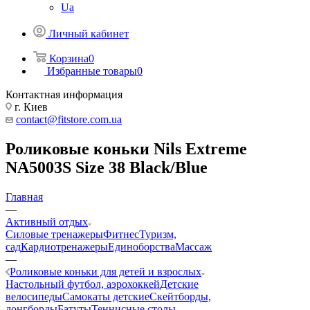
Ua
Личный кабинет
Корзина
0
Избранные товары
0
Контактная информация
г. Киев
contact@fitstore.com.ua
Роликовые коньки Nils Extreme
NA5003S Size 38 Black/Blue
Главная
—
Активный отдых
Силовые тренажеры
Фитнес
Туризм,
сад
Кардиотренажеры
Единоборства
Массаж
—
Роликовые коньки для детей и взрослых
Настольный футбол, аэрохоккей
Детские
велосипеды
Самокаты детские
Скейтборды,
лонгборды
Батуты
Теннисные столы