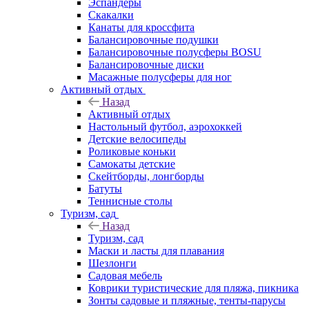
Эспандеры
Скакалки
Канаты для кроссфита
Балансировочные подушки
Балансировочные полусферы BOSU
Балансировочные диски
Масажные полусферы для ног
Активный отдых
Назад
Активный отдых
Настольный футбол, аэрохоккей
Детские велосипеды
Роликовые коньки
Самокаты детские
Скейтборды, лонгборды
Батуты
Теннисные столы
Туризм, сад
Назад
Туризм, сад
Маски и ласты для плавания
Шезлонги
Садовая мебель
Коврики туристические для пляжа, пикника
Зонты садовые и пляжные, тенты-парусы