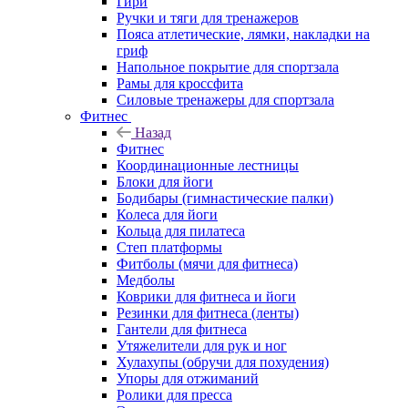
Гири
Ручки и тяги для тренажеров
Пояса атлетические, лямки, накладки на
гриф
Напольное покрытие для спортзала
Рамы для кроссфита
Силовые тренажеры для спортзала
Фитнес
Назад
Фитнес
Координационные лестницы
Блоки для йоги
Бодибары (гимнастические палки)
Колеса для йоги
Кольца для пилатеса
Степ платформы
Фитболы (мячи для фитнеса)
Медболы
Коврики для фитнеса и йоги
Резинки для фитнеса (ленты)
Гантели для фитнеса
Утяжелители для рук и ног
Хулахупы (обручи для похудения)
Упоры для отжиманий
Ролики для пресса