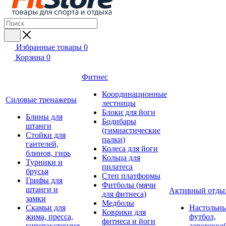
Избранные товары
0
Корзина
0
Фитнес
Координационные
Силовые тренажеры
лестницы
Блоки для йоги
Блины для
Бодибары
штанги
(гимнастические
Стойки для
палки)
гантелей,
Колеса для йоги
блинов, гирь
Кольца для
Турники и
пилатеса
брусья
Степ платформы
Грифы для
Фитболы (мячи
штанги и
Активный отды
для фитнеса)
замки
Медболы
Скамьи для
Настольн
Коврики для
жима, пресса,
футбол,
фитнеса и йоги
гиперэкстензия
аэрохокке