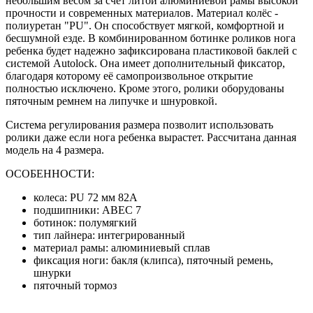
небольшим весом за счёт литой алюминиевой рамы высокой
прочности и современных материалов. Материал колёс -
полиуретан "PU". Он способствует мягкой, комфортной и
бесшумной езде. В комбинированном ботинке роликов нога
ребенка будет надежно зафиксирована пластиковой баклей с
системой Autolock. Она имеет дополнительный фиксатор,
благодаря которому её самопроизвольное открытие
полностью исключено. Кроме этого, ролики оборудованы
пяточным ремнем на липучке и шнуровкой.
Система регулирования размера позволит использовать
ролики даже если нога ребенка вырастет. Рассчитана данная
модель на 4 размера.
ОСОБЕННОСТИ:
колеса: PU 72 мм 82A
подшипники: ABEC 7
ботинок: полумягкий
тип лайнера: интегрированный
материал рамы: алюминиевый сплав
фиксация ноги: бакля (клипса), пяточный ремень,
шнурки
пяточный тормоз