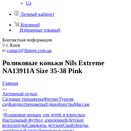
Ua
Личный кабинет
Корзина
0
Избранные товары
0
Контактная информация
г. Киев
contact@fitstore.com.ua
Роликовые коньки Nils Extreme
NA13911A Size 35-38 Pink
Главная
—
Активный отдых
Силовые тренажеры
Фитнес
Туризм,
сад
Кардиотренажеры
Единоборства
Массаж
—
Роликовые коньки для детей и взрослых
Настольный футбол, аэрохоккей
Детские
велосипеды
Самокаты детские
Скейтборды,
лонгборды
Батуты
Теннисные столы