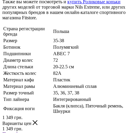
Также вы можете посмотреть и
купить Роликовые коньки
других моделей от торговой марки Nils Extreme, или других
популярных брендов в нашем онлайн-каталоге спортивного
магазина Fitstore.
Страна регистрации
Польша
бренда
Размер
35-38
Ботинок
Полумягкий
Подшипники
ABEC 7
Диаметр колес
72
Длина стельки
20-22.5 см
Жесткость колес
82А
Материал кафа
Пластик
Материал рамы
Алюминиевый сплав
Размер точный
35, 36, 37, 38
Тип лайнера
Интегрированный
Бакля (клипса), Пяточный ремень,
Фиксация ноги
Шнурки
1 349
грн.
Варианты цен
1 349
грн.