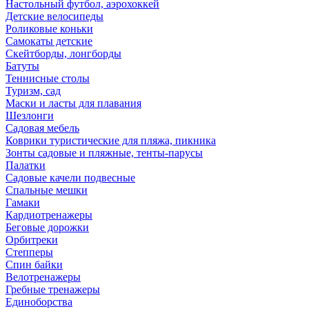
Настольный футбол, аэрохоккей
Детские велосипеды
Роликовые коньки
Самокаты детские
Скейтборды, лонгборды
Батуты
Теннисные столы
Туризм, сад
Маски и ласты для плавания
Шезлонги
Садовая мебель
Коврики туристические для пляжа, пикника
Зонты садовые и пляжные, тенты-парусы
Палатки
Садовые качели подвесные
Спальные мешки
Гамаки
Кардиотренажеры
Беговые дорожки
Орбитреки
Степперы
Спин байки
Велотренажеры
Гребные тренажеры
Единоборства