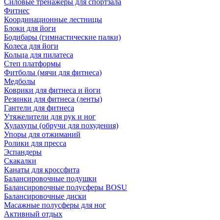
Силовые тренажеры для спортзала
Фитнес
Координационные лестницы
Блоки для йоги
Бодибары (гимнастические палки)
Колеса для йоги
Кольца для пилатеса
Степ платформы
Фитболы (мячи для фитнеса)
Медболы
Коврики для фитнеса и йоги
Резинки для фитнеса (ленты)
Гантели для фитнеса
Утяжелители для рук и ног
Хулахупы (обручи для похудения)
Упоры для отжиманий
Ролики для пресса
Эспандеры
Скакалки
Канаты для кроссфита
Балансировочные подушки
Балансировочные полусферы BOSU
Балансировочные диски
Масажные полусферы для ног
Активный отдых