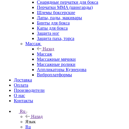
Снарядные перчатки для бокса
Перчатки MMA (шингарды)
Шлемы боксерские
Лапы, пады, макивары
Бинты для бокса
Капы для бокса
Защита ног
Защита паха, торса
Массаж
Назад
Массаж
Массажные мячики
Массажные ролики
Аппликаторы Кузнецова
Виброплатформы
Доставка
Оплата
Производители
О нас
Контакты
Ru
Назад
Язык
Ru