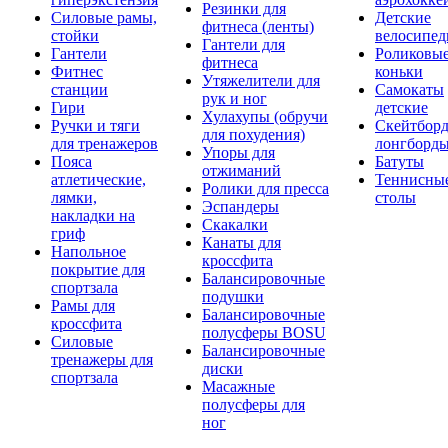
Резинки для
Силовые рамы,
Детские
фитнеса (ленты)
стойки
велосипе
Гантели для
Гантели
Роликовы
фитнеса
Фитнес
коньки
Утяжелители для
станции
Самокаты
рук и ног
Гири
детские
Хулахупы (обручи
Ручки и тяги
Скейтборд
для похудения)
для тренажеров
лонгборд
Упоры для
Пояса
Батуты
отжиманий
атлетические,
Теннисны
Ролики для пресса
лямки,
столы
Эспандеры
накладки на
Скакалки
гриф
Канаты для
Напольное
кроссфита
покрытие для
Балансировочные
спортзала
подушки
Рамы для
Балансировочные
кроссфита
полусферы BOSU
Силовые
Балансировочные
тренажеры для
диски
спортзала
Масажные
полусферы для
ног