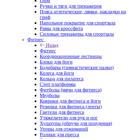
Гири
Ручки и тяги для тренажеров
Пояса атлетические, лямки, накладки на
гриф
Напольное покрытие для спортзала
Рамы для кроссфита
Силовые тренажеры для спортзала
Фитнес
Назад
Фитнес
Координационные лестницы
Блоки для йоги
Бодибары (гимнастические палки)
Колеса для йоги
Кольца для пилатеса
Степ платформы
Фитболы (мячи для фитнеса)
Медболы
Коврики для фитнеса и йоги
Резинки для фитнеса (ленты)
Гантели для фитнеса
Утяжелители для рук и ног
Хулахупы (обручи для похудения)
Упоры для отжиманий
Ролики для пресса