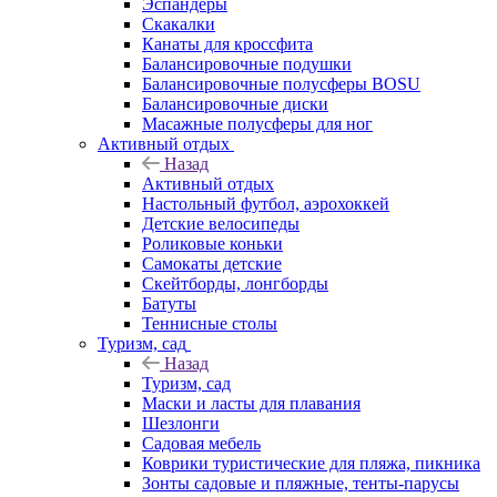
Эспандеры
Скакалки
Канаты для кроссфита
Балансировочные подушки
Балансировочные полусферы BOSU
Балансировочные диски
Масажные полусферы для ног
Активный отдых
Назад
Активный отдых
Настольный футбол, аэрохоккей
Детские велосипеды
Роликовые коньки
Самокаты детские
Скейтборды, лонгборды
Батуты
Теннисные столы
Туризм, сад
Назад
Туризм, сад
Маски и ласты для плавания
Шезлонги
Садовая мебель
Коврики туристические для пляжа, пикника
Зонты садовые и пляжные, тенты-парусы