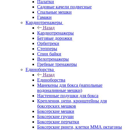
Палатки
Садовые качели подвесные
Спальные мешки
Гамаки
Кардиотренажеры
Назад
Кардиотренажеры
Беговые дорожки
Орбитреки
Степперы
Спин байки
Велотренажеры
Гребные тренажеры
Единоборства
Назад
Единоборства
Манекены для бокса (напольные
водоналивные мешки)
Настенные подушки для бокса
Крепления, цепи, кронштейны для
боксерских мешков
Боксерские мешки
Боксерские груши
Боксерские перчатки
Боксерские ринги, клетки ММА октагоны