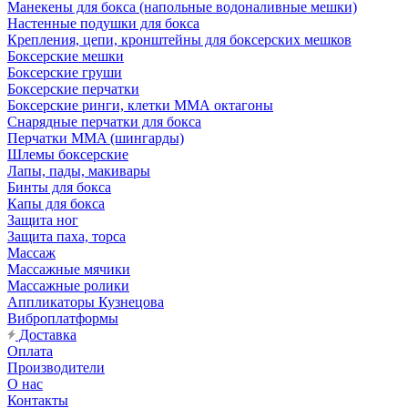
Манекены для бокса (напольные водоналивные мешки)
Настенные подушки для бокса
Крепления, цепи, кронштейны для боксерских мешков
Боксерские мешки
Боксерские груши
Боксерские перчатки
Боксерские ринги, клетки ММА октагоны
Снарядные перчатки для бокса
Перчатки MMA (шингарды)
Шлемы боксерские
Лапы, пады, макивары
Бинты для бокса
Капы для бокса
Защита ног
Защита паха, торса
Массаж
Массажные мячики
Массажные ролики
Аппликаторы Кузнецова
Виброплатформы
Доставка
Оплата
Производители
О нас
Контакты