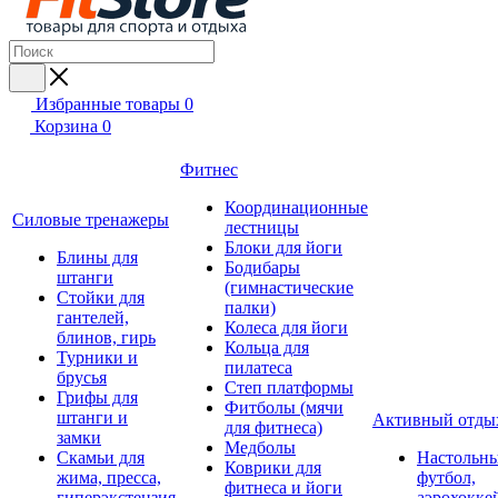
Избранные товары
0
Корзина
0
Фитнес
Координационные
Силовые тренажеры
лестницы
Блоки для йоги
Блины для
Бодибары
штанги
(гимнастические
Стойки для
палки)
гантелей,
Колеса для йоги
блинов, гирь
Кольца для
Турники и
пилатеса
брусья
Степ платформы
Грифы для
Фитболы (мячи
штанги и
Активный отды
для фитнеса)
замки
Медболы
Скамьи для
Настольн
Коврики для
жима, пресса,
футбол,
фитнеса и йоги
гиперэкстензия
аэрохокке