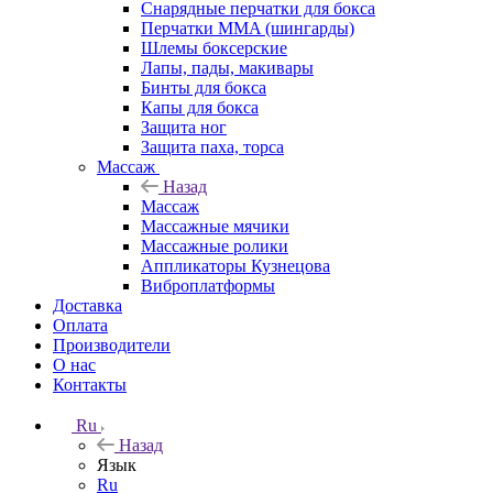
Снарядные перчатки для бокса
Перчатки MMA (шингарды)
Шлемы боксерские
Лапы, пады, макивары
Бинты для бокса
Капы для бокса
Защита ног
Защита паха, торса
Массаж
Назад
Массаж
Массажные мячики
Массажные ролики
Аппликаторы Кузнецова
Виброплатформы
Доставка
Оплата
Производители
О нас
Контакты
Ru
Назад
Язык
Ru