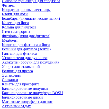
Силовые тренажеры для спортзала
Фитнес
Координационные лестницы
Блоки для йоги
Бодибары (гимнастические палки)
Колеса для йоги
Кольца для пилатеса
Степ платформы
Фитболы (мячи для фитнеса)
Медболы
Коврики для фитнеса и йоги
Резинки для фитнеса (ленты)
Гантели для фитнеса
Утяжелители для рук и ног
Хулахупы (обручи для похудения)
Упоры для отжиманий
Ролики для пресса
Эспандеры
Скакалки
Канаты для кроссфита
Балансировочные подушки
Балансировочные полусферы BOSU
Балансировочные диски
Масажные полусферы для ног
Активный отдых