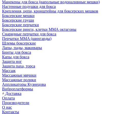
Манекены для бокса (напольные водоналивные мешки)
Настенные подушки для бокса
Крепления, цепи, кронштейны для боксерских мешков
Боксерские мешки
Боксерские груши
Боксерские перчатки
Боксерские ринги, клетки ММА октагоны
Снарядные перчатки для бокса
Перчатки MMA (шингарды)
Шлемы боксерские
Лапы, пады, макивары
Бинты для бокса
Капы для бокса
Защита ног
Защита паха, торса
Массаж
Массажные мячики
Массажные ролики
Аппликаторы Кузнецова
Виброплатформы
Доставка
Оплата
Производители
О нас
Контакты