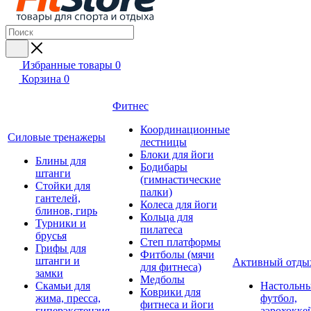
Избранные товары
0
Корзина
0
Фитнес
Координационные
Силовые тренажеры
лестницы
Блоки для йоги
Блины для
Бодибары
штанги
(гимнастические
Стойки для
палки)
гантелей,
Колеса для йоги
блинов, гирь
Кольца для
Турники и
пилатеса
брусья
Степ платформы
Грифы для
Фитболы (мячи
штанги и
Активный отды
для фитнеса)
замки
Медболы
Скамьи для
Настольн
Коврики для
жима, пресса,
футбол,
фитнеса и йоги
гиперэкстензия
аэрохокке