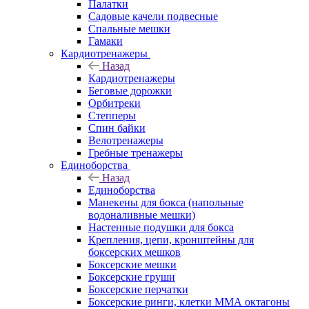
Палатки
Садовые качели подвесные
Спальные мешки
Гамаки
Кардиотренажеры
Назад
Кардиотренажеры
Беговые дорожки
Орбитреки
Степперы
Спин байки
Велотренажеры
Гребные тренажеры
Единоборства
Назад
Единоборства
Манекены для бокса (напольные
водоналивные мешки)
Настенные подушки для бокса
Крепления, цепи, кронштейны для
боксерских мешков
Боксерские мешки
Боксерские груши
Боксерские перчатки
Боксерские ринги, клетки ММА октагоны