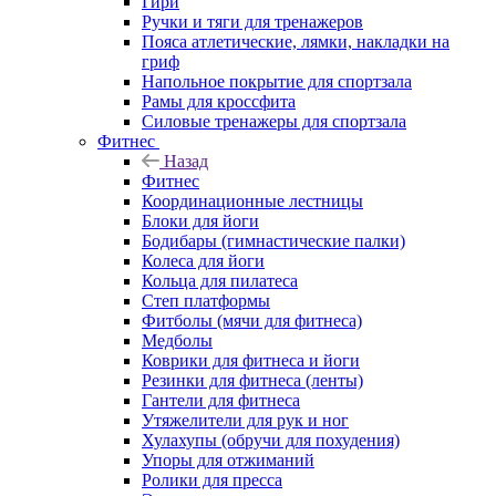
Гири
Ручки и тяги для тренажеров
Пояса атлетические, лямки, накладки на
гриф
Напольное покрытие для спортзала
Рамы для кроссфита
Силовые тренажеры для спортзала
Фитнес
Назад
Фитнес
Координационные лестницы
Блоки для йоги
Бодибары (гимнастические палки)
Колеса для йоги
Кольца для пилатеса
Степ платформы
Фитболы (мячи для фитнеса)
Медболы
Коврики для фитнеса и йоги
Резинки для фитнеса (ленты)
Гантели для фитнеса
Утяжелители для рук и ног
Хулахупы (обручи для похудения)
Упоры для отжиманий
Ролики для пресса