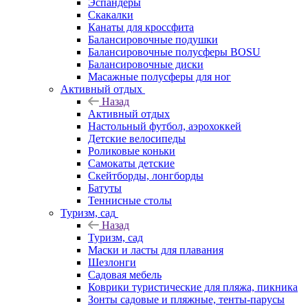
Эспандеры
Скакалки
Канаты для кроссфита
Балансировочные подушки
Балансировочные полусферы BOSU
Балансировочные диски
Масажные полусферы для ног
Активный отдых
Назад
Активный отдых
Настольный футбол, аэрохоккей
Детские велосипеды
Роликовые коньки
Самокаты детские
Скейтборды, лонгборды
Батуты
Теннисные столы
Туризм, сад
Назад
Туризм, сад
Маски и ласты для плавания
Шезлонги
Садовая мебель
Коврики туристические для пляжа, пикника
Зонты садовые и пляжные, тенты-парусы