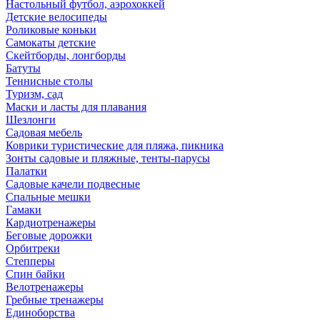
Настольный футбол, аэрохоккей
Детские велосипеды
Роликовые коньки
Самокаты детские
Скейтборды, лонгборды
Батуты
Теннисные столы
Туризм, сад
Маски и ласты для плавания
Шезлонги
Садовая мебель
Коврики туристические для пляжа, пикника
Зонты садовые и пляжные, тенты-парусы
Палатки
Садовые качели подвесные
Спальные мешки
Гамаки
Кардиотренажеры
Беговые дорожки
Орбитреки
Степперы
Спин байки
Велотренажеры
Гребные тренажеры
Единоборства