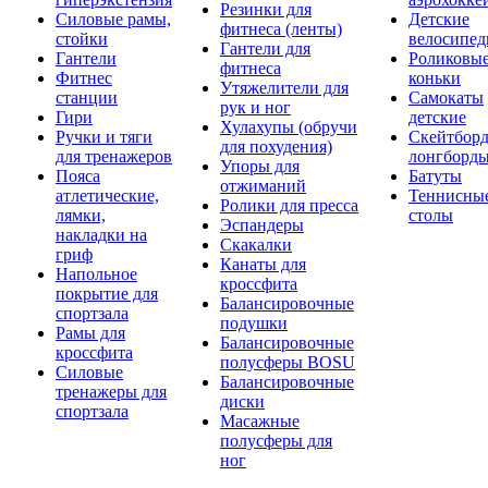
Резинки для
Силовые рамы,
Детские
фитнеса (ленты)
стойки
велосипе
Гантели для
Гантели
Роликовы
фитнеса
Фитнес
коньки
Утяжелители для
станции
Самокаты
рук и ног
Гири
детские
Хулахупы (обручи
Ручки и тяги
Скейтборд
для похудения)
для тренажеров
лонгборд
Упоры для
Пояса
Батуты
отжиманий
атлетические,
Теннисны
Ролики для пресса
лямки,
столы
Эспандеры
накладки на
Скакалки
гриф
Канаты для
Напольное
кроссфита
покрытие для
Балансировочные
спортзала
подушки
Рамы для
Балансировочные
кроссфита
полусферы BOSU
Силовые
Балансировочные
тренажеры для
диски
спортзала
Масажные
полусферы для
ног