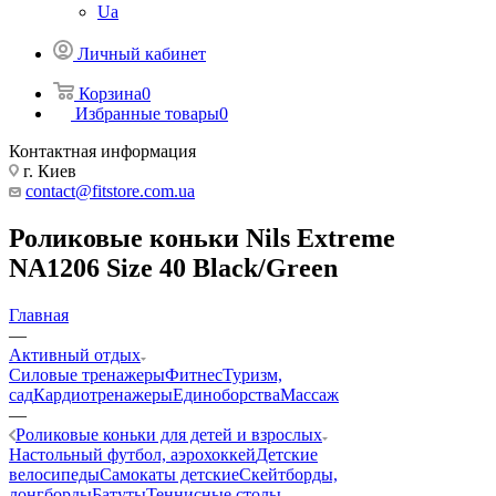
Ua
Личный кабинет
Корзина
0
Избранные товары
0
Контактная информация
г. Киев
contact@fitstore.com.ua
Роликовые коньки Nils Extreme
NA1206 Size 40 Black/Green
Главная
—
Активный отдых
Силовые тренажеры
Фитнес
Туризм,
сад
Кардиотренажеры
Единоборства
Массаж
—
Роликовые коньки для детей и взрослых
Настольный футбол, аэрохоккей
Детские
велосипеды
Самокаты детские
Скейтборды,
лонгборды
Батуты
Теннисные столы