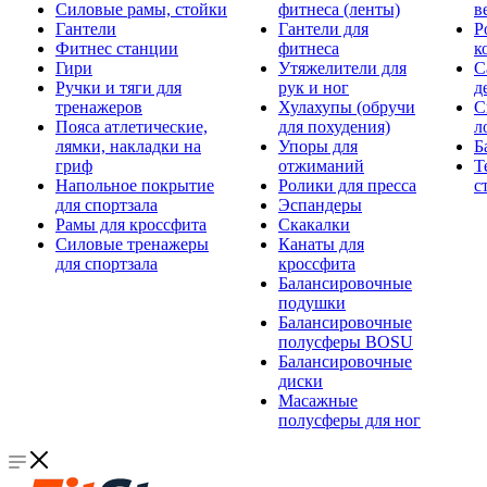
Силовые рамы, стойки
фитнеса (ленты)
в
Гантели
Гантели для
Р
Фитнес станции
фитнеса
к
Гири
Утяжелители для
С
Ручки и тяги для
рук и ног
д
тренажеров
Хулахупы (обручи
С
Пояса атлетические,
для похудения)
л
лямки, накладки на
Упоры для
Б
гриф
отжиманий
Т
Напольное покрытие
Ролики для пресса
с
для спортзала
Эспандеры
Рамы для кроссфита
Скакалки
Силовые тренажеры
Канаты для
для спортзала
кроссфита
Балансировочные
подушки
Балансировочные
полусферы BOSU
Балансировочные
диски
Масажные
полусферы для ног