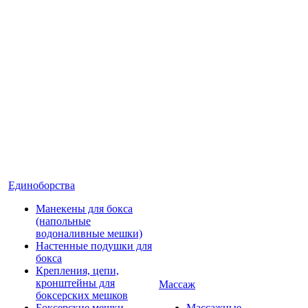
Единоборства
Манекены для бокса
(напольные
водоналивные мешки)
Настенные подушки для
бокса
Крепления, цепи,
кронштейны для
Массаж
боксерских мешков
Боксерские мешки
Массажные