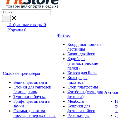
Избранные товары
0
Корзина
0
Фитнес
Координационные
лестницы
Блоки для йоги
Бодибары
(гимнастические
палки)
Колеса для йоги
Силовые тренажеры
Кольца для
Блины для штанги
пилатеса
Стойки для гантелей,
Степ платформы
блинов, гирь
Фитболы (мячи для
Активн
Турники и брусья
фитнеса)
Грифы для штанги и
Медболы
Н
замки
Коврики для
ф
Скамьи для жима,
фитнеса и йоги
а
пресса, гиперэкстензия
Резинки для
Д