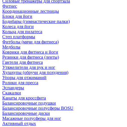
Силовые тренажеры для спортзала
Фитнес
Координационные лестницы
Блоки для йоги
Бодибары (гимнастические палки)
Колеса для йоги
Кольца для пилатеса
Степ платформы
Фитболы (мячи для фитнеса)
Медболы
Коврики для фитнеса и йоги
Резинки для фитнеса (ленты)
Гантели для фитнеса
Утяжелители для рук и ног
Хулахупы (обручи для похудения)
Упоры для отжиманий
Ролики для пресса
Эспандеры
Скакалки
Канаты для кроссфита
Балансировочные подушки
Балансировочные полусферы BOSU
Балансировочные диски
Масажные полусферы для ног
Активный отдых