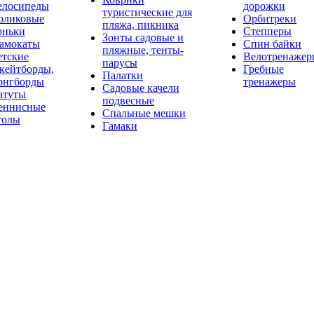
елосипеды
дорожки
туристические для
оликовые
Орбитреки
пляжа, пикника
оньки
Степперы
Зонты садовые и
амокаты
Спин байки
пляжные, тенты-
етские
Велотренажер
парусы
кейтборды,
Гребные
Палатки
онгборды
тренажеры
Садовые качели
атуты
подвесные
еннисные
Спальные мешки
толы
Гамаки