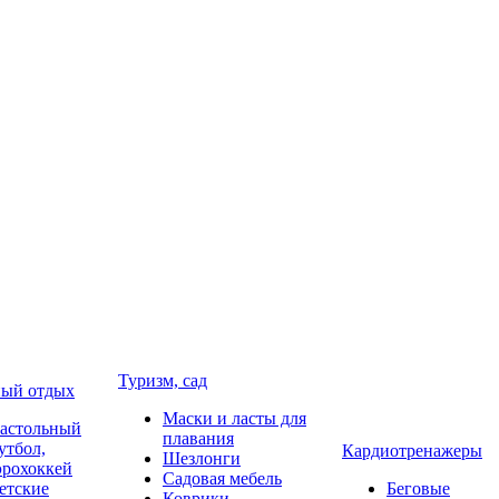
Туризм, сад
ый отдых
Маски и ласты для
астольный
плавания
утбол,
Кардиотренажеры
Шезлонги
эрохоккей
Садовая мебель
етские
Беговые
Коврики