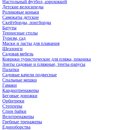
Настольный футбол, аэрохоккей
Детские велосипеды
Роликовые коньки
Самокаты детские
Скейтборды, лонгборды
Батуты
Теннисные столы
Туризм, сад
Маски и ласты для плавания
Шезлонги
Садовая мебель
Коврики туристические для пляжа, пикника
Зонты садовые и пляжные, тенты-парусы
Палатки
Садовые качели подвесные
Спальные мешки
Гамаки
Кардиотренажеры
Беговые дорожки
Орбитреки
Степперы
Спин байки
Велотренажеры
Гребные тренажеры
Единоборства