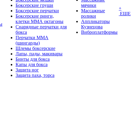
Боксерские груши
мячики
+
Боксерские перчатки
Массажные
ЕЩЕ
Боксерские ринги,
ролики
клетки ММА октагоны
Аппликаторы
ы
Снарядные перчатки для
Кузнецова
бокса
Виброплатформы
Перчатки MMA
(шингарды)
Шлемы боксерские
Лапы, пады, макивары
Бинты для бокса
Капы для бокса
Защита ног
Защита паха, торса