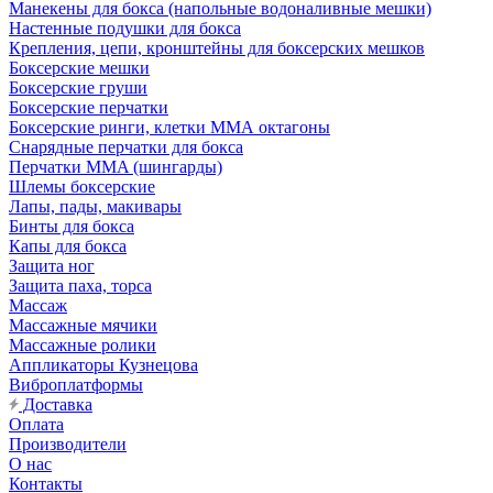
Манекены для бокса (напольные водоналивные мешки)
Настенные подушки для бокса
Крепления, цепи, кронштейны для боксерских мешков
Боксерские мешки
Боксерские груши
Боксерские перчатки
Боксерские ринги, клетки ММА октагоны
Снарядные перчатки для бокса
Перчатки MMA (шингарды)
Шлемы боксерские
Лапы, пады, макивары
Бинты для бокса
Капы для бокса
Защита ног
Защита паха, торса
Массаж
Массажные мячики
Массажные ролики
Аппликаторы Кузнецова
Виброплатформы
Доставка
Оплата
Производители
О нас
Контакты