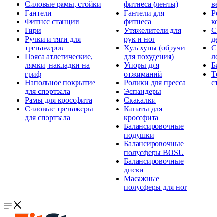
Силовые рамы, стойки
фитнеса (ленты)
в
Гантели
Гантели для
Р
Фитнес станции
фитнеса
к
Гири
Утяжелители для
С
Ручки и тяги для
рук и ног
д
тренажеров
Хулахупы (обручи
С
Пояса атлетические,
для похудения)
л
лямки, накладки на
Упоры для
Б
гриф
отжиманий
Т
Напольное покрытие
Ролики для пресса
с
для спортзала
Эспандеры
Рамы для кроссфита
Скакалки
Силовые тренажеры
Канаты для
для спортзала
кроссфита
Балансировочные
подушки
Балансировочные
полусферы BOSU
Балансировочные
диски
Масажные
полусферы для ног