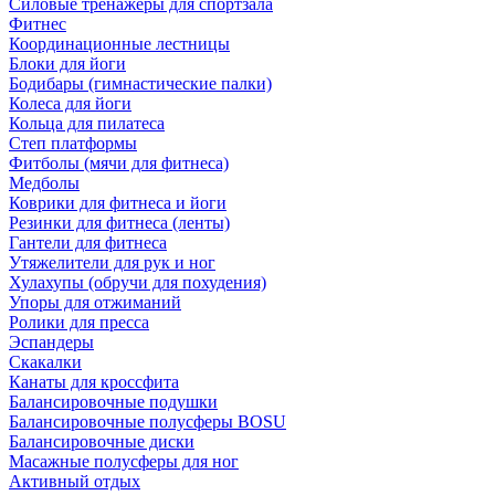
Силовые тренажеры для спортзала
Фитнес
Координационные лестницы
Блоки для йоги
Бодибары (гимнастические палки)
Колеса для йоги
Кольца для пилатеса
Степ платформы
Фитболы (мячи для фитнеса)
Медболы
Коврики для фитнеса и йоги
Резинки для фитнеса (ленты)
Гантели для фитнеса
Утяжелители для рук и ног
Хулахупы (обручи для похудения)
Упоры для отжиманий
Ролики для пресса
Эспандеры
Скакалки
Канаты для кроссфита
Балансировочные подушки
Балансировочные полусферы BOSU
Балансировочные диски
Масажные полусферы для ног
Активный отдых