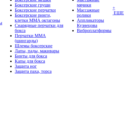
Боксерские груши
мячики
+
Боксерские перчатки
Массажные
ЕЩЕ
Боксерские ринги,
ролики
клетки ММА октагоны
Аппликаторы
ы
Снарядные перчатки для
Кузнецова
бокса
Виброплатформы
Перчатки MMA
(шингарды)
Шлемы боксерские
Лапы, пады, макивары
Бинты для бокса
Капы для бокса
Защита ног
Защита паха, торса