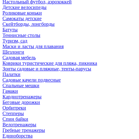
Настольный футбол, аэрохоккей
Детские велосипеды
Роликовые коньки
Самокаты детские
Скейтборды, лонгборды
Батуты
Теннисные столы
Туризм, сад
Маски и ласты для плавания
Шезлонги
Садовая мебель
Коврики туристические для пляжа, пикника
Зонты садовые и пляжные, тенты-парусы
Палатки
Садовые качели подвесные
Спальные мешки
Гамаки
Кардиотренажеры
Беговые дорожки
Орбитреки
Степперы
Спин байки
Велотренажеры
Гребные тренажеры
Единоборства