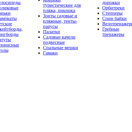
елосипеды
дорожки
туристические для
оликовые
Орбитреки
пляжа, пикника
оньки
Степперы
Зонты садовые и
амокаты
Спин байки
пляжные, тенты-
етские
Велотренажер
парусы
кейтборды,
Гребные
Палатки
онгборды
тренажеры
Садовые качели
атуты
подвесные
еннисные
Спальные мешки
толы
Гамаки