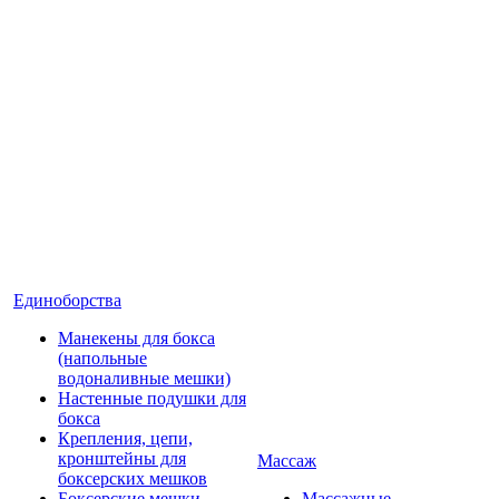
Единоборства
Манекены для бокса
(напольные
водоналивные мешки)
Настенные подушки для
бокса
Крепления, цепи,
кронштейны для
Массаж
боксерских мешков
Боксерские мешки
Массажные