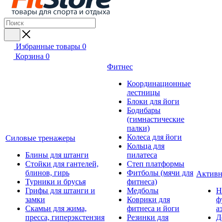
Избранные товары
0
Корзина
0
Фитнес
Координационные
лестницы
Блоки для йоги
Бодибары
(гимнастические
палки)
Колеса для йоги
Силовые тренажеры
Кольца для
Блины для штанги
пилатеса
Стойки для гантелей,
Степ платформы
блинов, гирь
Фитболы (мячи для
Активн
Турники и брусья
фитнеса)
Грифы для штанги и
Медболы
Н
замки
Коврики для
ф
Скамьи для жима,
фитнеса и йоги
а
пресса, гиперэкстензия
Резинки для
Д