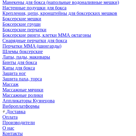
Манекены для бокса (напольные водоналивные мешки)
Настенные подушки для бокса
Крепления, цепи, кронштейны для боксерских мешков
Боксерские мешки
Боксерские груши
Боксерские перчатки
Боксерские ринги, клетки ММА октагоны
Снарядные перчатки для бокса
Перчатки MMA (шингарды)
Шлемы боксерские
Лапы, пады, макивары
Бинты для бокса
Капы для бокса
Защита ног
Защита паха, торса
Массаж
Массажные мячики
Массажные ролики
Аппликаторы Кузнецова
Виброплатформы
Доставка
Оплата
Производители
О нас
Контакты