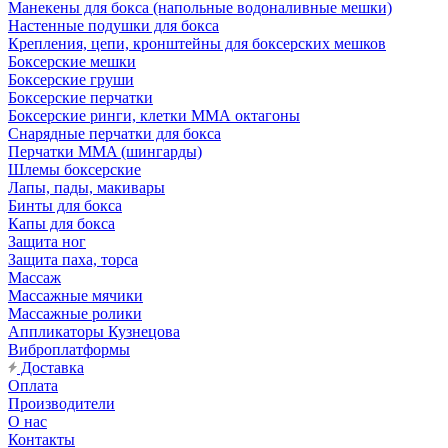
Манекены для бокса (напольные водоналивные мешки)
Настенные подушки для бокса
Крепления, цепи, кронштейны для боксерских мешков
Боксерские мешки
Боксерские груши
Боксерские перчатки
Боксерские ринги, клетки ММА октагоны
Снарядные перчатки для бокса
Перчатки MMA (шингарды)
Шлемы боксерские
Лапы, пады, макивары
Бинты для бокса
Капы для бокса
Защита ног
Защита паха, торса
Массаж
Массажные мячики
Массажные ролики
Аппликаторы Кузнецова
Виброплатформы
Доставка
Оплата
Производители
О нас
Контакты