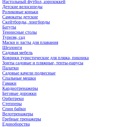
Настольный футбол, аэрохоккей
Детские велосипеды
Роликовые коньки
Самокаты детские
Скейтборды, лонгборды
Батуты
Теннисные столы
Туризм, сад
Маски и ласты для плавания
Шезлонги
Садовая мебель
Коврики туристические для пляжа, пикника
Зонты садовые и пляжные, тенты-парусы
Палатки
Садовые качели подвесные
Спальные мешки
Гамаки
Кардиотренажеры
Беговые дорожки
Орбитреки
Степперы
Спин байки
Велотренажеры
Гребные тренажеры
Единоборства