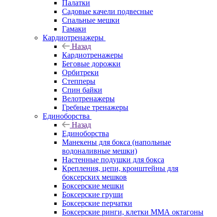
Палатки
Садовые качели подвесные
Спальные мешки
Гамаки
Кардиотренажеры
Назад
Кардиотренажеры
Беговые дорожки
Орбитреки
Степперы
Спин байки
Велотренажеры
Гребные тренажеры
Единоборства
Назад
Единоборства
Манекены для бокса (напольные
водоналивные мешки)
Настенные подушки для бокса
Крепления, цепи, кронштейны для
боксерских мешков
Боксерские мешки
Боксерские груши
Боксерские перчатки
Боксерские ринги, клетки ММА октагоны