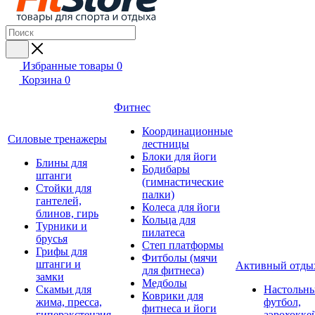
Избранные товары
0
Корзина
0
Фитнес
Координационные
Силовые тренажеры
лестницы
Блоки для йоги
Блины для
Бодибары
штанги
(гимнастические
Стойки для
палки)
гантелей,
Колеса для йоги
блинов, гирь
Кольца для
Турники и
пилатеса
брусья
Степ платформы
Грифы для
Фитболы (мячи
штанги и
Активный отды
для фитнеса)
замки
Медболы
Скамьи для
Настольн
Коврики для
жима, пресса,
футбол,
фитнеса и йоги
гиперэкстензия
аэрохокке