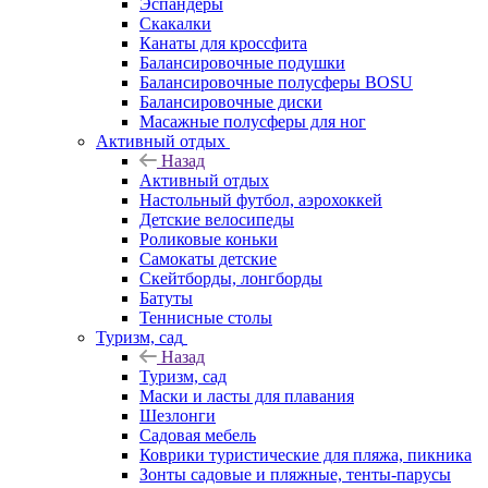
Эспандеры
Скакалки
Канаты для кроссфита
Балансировочные подушки
Балансировочные полусферы BOSU
Балансировочные диски
Масажные полусферы для ног
Активный отдых
Назад
Активный отдых
Настольный футбол, аэрохоккей
Детские велосипеды
Роликовые коньки
Самокаты детские
Скейтборды, лонгборды
Батуты
Теннисные столы
Туризм, сад
Назад
Туризм, сад
Маски и ласты для плавания
Шезлонги
Садовая мебель
Коврики туристические для пляжа, пикника
Зонты садовые и пляжные, тенты-парусы