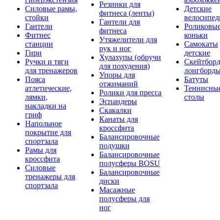
Резинки для
Силовые рамы,
Детские
фитнеса (ленты)
стойки
велосипе
Гантели для
Гантели
Роликовы
фитнеса
Фитнес
коньки
Утяжелители для
станции
Самокаты
рук и ног
Гири
детские
Хулахупы (обручи
Ручки и тяги
Скейтборд
для похудения)
для тренажеров
лонгборд
Упоры для
Пояса
Батуты
отжиманий
атлетические,
Теннисны
Ролики для пресса
лямки,
столы
Эспандеры
накладки на
Скакалки
гриф
Канаты для
Напольное
кроссфита
покрытие для
Балансировочные
спортзала
подушки
Рамы для
Балансировочные
кроссфита
полусферы BOSU
Силовые
Балансировочные
тренажеры для
диски
спортзала
Масажные
полусферы для
ног