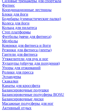
Силовые тренажеры для спортзала
Фитнес
Координационные лестницы
Блоки для йоги
Бодибары (гимнастические палки)
Колеса для йоги
Кольца для пилатеса
Степ платформы
Фитболы (мячи для фитнеса)
Медболы
Коврики для фитнеса и йоги
Резинки для фитнеса (ленты)
Гантели для фитнеса
Утяжелители для рук и ног
Хулахупы (обручи для похудения)
Упоры для отжиманий
Ролики для пресса
Эспандеры
Скакалки
Канаты для кроссфита
Балансировочные подушки
Балансировочные полусферы BOSU
Балансировочные диски
Масажные полусферы для ног
Активный отдых