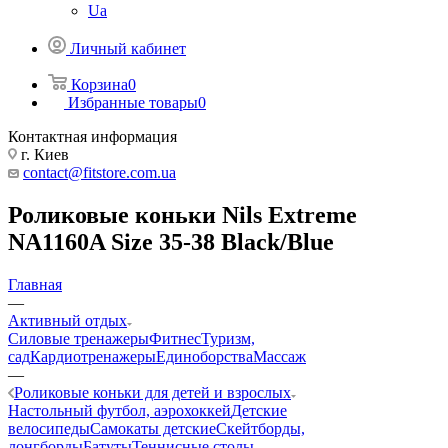
Ua
Личный кабинет
Корзина
0
Избранные товары
0
Контактная информация
г. Киев
contact@fitstore.com.ua
Роликовые коньки Nils Extreme
NA1160A Size 35-38 Black/Blue
Главная
—
Активный отдых
Силовые тренажеры
Фитнес
Туризм,
сад
Кардиотренажеры
Единоборства
Массаж
—
Роликовые коньки для детей и взрослых
Настольный футбол, аэрохоккей
Детские
велосипеды
Самокаты детские
Скейтборды,
лонгборды
Батуты
Теннисные столы