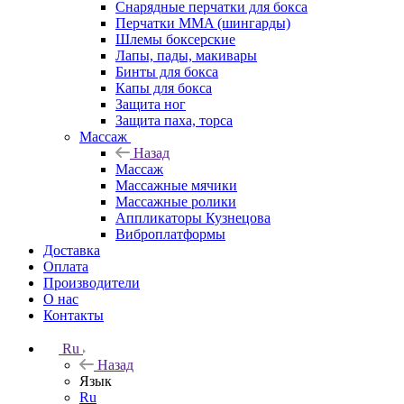
Снарядные перчатки для бокса
Перчатки MMA (шингарды)
Шлемы боксерские
Лапы, пады, макивары
Бинты для бокса
Капы для бокса
Защита ног
Защита паха, торса
Массаж
Назад
Массаж
Массажные мячики
Массажные ролики
Аппликаторы Кузнецова
Виброплатформы
Доставка
Оплата
Производители
О нас
Контакты
Ru
Назад
Язык
Ru