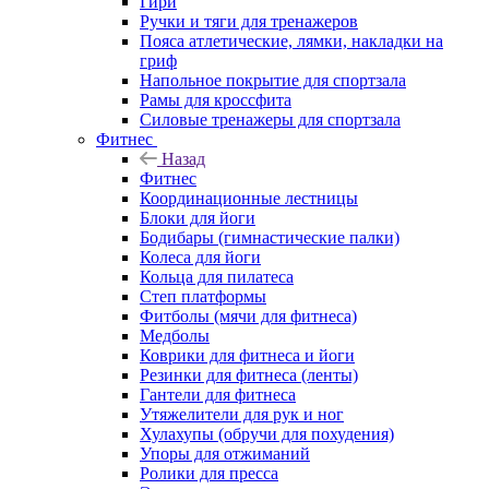
Гири
Ручки и тяги для тренажеров
Пояса атлетические, лямки, накладки на
гриф
Напольное покрытие для спортзала
Рамы для кроссфита
Силовые тренажеры для спортзала
Фитнес
Назад
Фитнес
Координационные лестницы
Блоки для йоги
Бодибары (гимнастические палки)
Колеса для йоги
Кольца для пилатеса
Степ платформы
Фитболы (мячи для фитнеса)
Медболы
Коврики для фитнеса и йоги
Резинки для фитнеса (ленты)
Гантели для фитнеса
Утяжелители для рук и ног
Хулахупы (обручи для похудения)
Упоры для отжиманий
Ролики для пресса