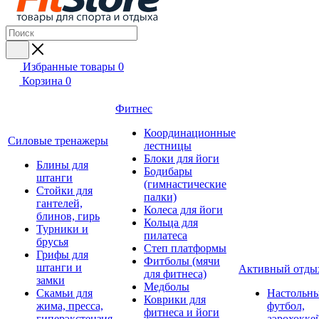
Избранные товары
0
Корзина
0
Фитнес
Координационные
Силовые тренажеры
лестницы
Блоки для йоги
Блины для
Бодибары
штанги
(гимнастические
Стойки для
палки)
гантелей,
Колеса для йоги
блинов, гирь
Кольца для
Турники и
пилатеса
брусья
Степ платформы
Грифы для
Фитболы (мячи
штанги и
Активный отды
для фитнеса)
замки
Медболы
Скамьи для
Настольн
Коврики для
жима, пресса,
футбол,
фитнеса и йоги
гиперэкстензия
аэрохокке