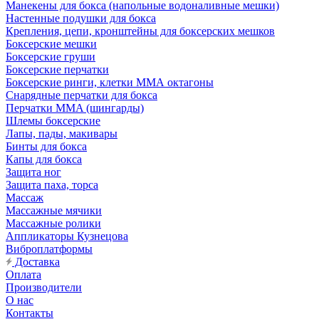
Манекены для бокса (напольные водоналивные мешки)
Настенные подушки для бокса
Крепления, цепи, кронштейны для боксерских мешков
Боксерские мешки
Боксерские груши
Боксерские перчатки
Боксерские ринги, клетки ММА октагоны
Снарядные перчатки для бокса
Перчатки MMA (шингарды)
Шлемы боксерские
Лапы, пады, макивары
Бинты для бокса
Капы для бокса
Защита ног
Защита паха, торса
Массаж
Массажные мячики
Массажные ролики
Аппликаторы Кузнецова
Виброплатформы
Доставка
Оплата
Производители
О нас
Контакты