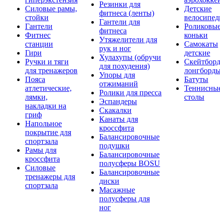
Резинки для
Силовые рамы,
Детские
фитнеса (ленты)
стойки
велосипе
Гантели для
Гантели
Роликовы
фитнеса
Фитнес
коньки
Утяжелители для
станции
Самокаты
рук и ног
Гири
детские
Хулахупы (обручи
Ручки и тяги
Скейтборд
для похудения)
для тренажеров
лонгборд
Упоры для
Пояса
Батуты
отжиманий
атлетические,
Теннисны
Ролики для пресса
лямки,
столы
Эспандеры
накладки на
Скакалки
гриф
Канаты для
Напольное
кроссфита
покрытие для
Балансировочные
спортзала
подушки
Рамы для
Балансировочные
кроссфита
полусферы BOSU
Силовые
Балансировочные
тренажеры для
диски
спортзала
Масажные
полусферы для
ног