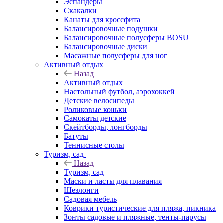
Эспандеры
Скакалки
Канаты для кроссфита
Балансировочные подушки
Балансировочные полусферы BOSU
Балансировочные диски
Масажные полусферы для ног
Активный отдых
Назад
Активный отдых
Настольный футбол, аэрохоккей
Детские велосипеды
Роликовые коньки
Самокаты детские
Скейтборды, лонгборды
Батуты
Теннисные столы
Туризм, сад
Назад
Туризм, сад
Маски и ласты для плавания
Шезлонги
Садовая мебель
Коврики туристические для пляжа, пикника
Зонты садовые и пляжные, тенты-парусы