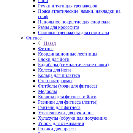
Гири
Ручки и тяги для тренажеров
Пояса атлетические, лямки, накладки на
гриф
Напольное покрытие для спортзала
Рамы для кроссфита
Силовые тренажеры для спортзала
Фитнес
Назад
Фитнес
Координационные лестницы
Блоки для йоги
Бодибары (гимнастические палки)
Колеса для йоги
Кольца для пилатеса
Степ платформы
Фитболы (мячи для фитнеса)
Медболы
Коврики для фитнеса и йоги
Резинки для фитнеса (ленты)
Гантели для фитнеса
Утяжелители для рук и ног
Хулахупы (обручи для похудения)
Упоры для отжиманий
Ролики для пресса