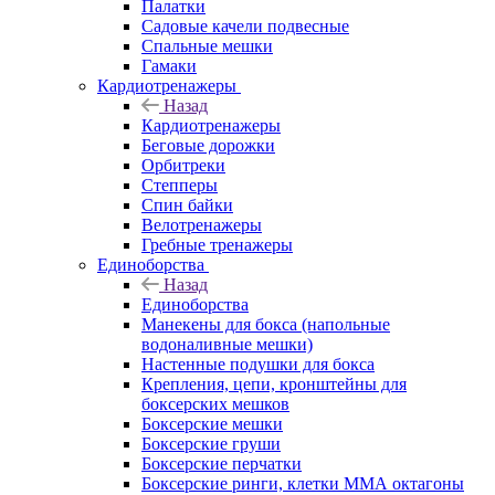
Палатки
Садовые качели подвесные
Спальные мешки
Гамаки
Кардиотренажеры
Назад
Кардиотренажеры
Беговые дорожки
Орбитреки
Степперы
Спин байки
Велотренажеры
Гребные тренажеры
Единоборства
Назад
Единоборства
Манекены для бокса (напольные
водоналивные мешки)
Настенные подушки для бокса
Крепления, цепи, кронштейны для
боксерских мешков
Боксерские мешки
Боксерские груши
Боксерские перчатки
Боксерские ринги, клетки ММА октагоны