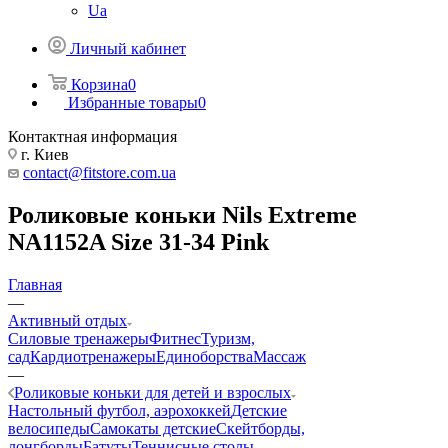
Ua
Личный кабинет
Корзина
0
Избранные товары
0
Контактная информация
г. Киев
contact@fitstore.com.ua
Роликовые коньки Nils Extreme
NA1152A Size 31-34 Pink
Главная
—
Активный отдых
Силовые тренажеры
Фитнес
Туризм,
сад
Кардиотренажеры
Единоборства
Массаж
—
Роликовые коньки для детей и взрослых
Настольный футбол, аэрохоккей
Детские
велосипеды
Самокаты детские
Скейтборды,
лонгборды
Батуты
Теннисные столы