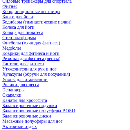
Силовые тренажеры для спортзала
Фитнес
Координационные лестницы
Блоки для йоги
Бодибары (гимнастические палки)
Колеса для йоги
Кольца для пилатеса
Степ платформы
Фитболы (мячи для фитнеса)
Медболы
Коврики для фитнеса и йоги
Резинки для фитнеса (ленты)
Гантели для фитнеса
Утяжелители для рук и ног
Хулахупы (обручи для похудения)
Упоры для отжиманий
Ролики для пресса
Эспандеры
Скакалки
Канаты для кроссфита
Балансировочные подушки
Балансировочные полусферы BOSU
Балансировочные диски
Масажные полусферы для ног
Активный отдых