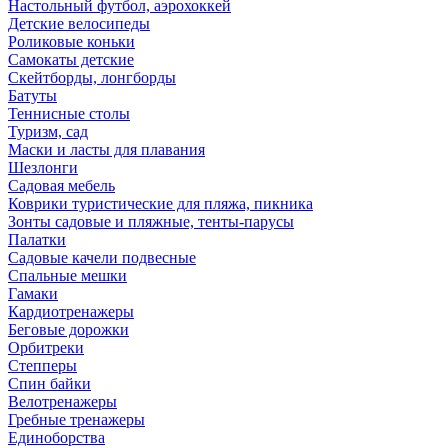
Настольный футбол, аэрохоккей
Детские велосипеды
Роликовые коньки
Самокаты детские
Скейтборды, лонгборды
Батуты
Теннисные столы
Туризм, сад
Маски и ласты для плавания
Шезлонги
Садовая мебель
Коврики туристические для пляжа, пикника
Зонты садовые и пляжные, тенты-парусы
Палатки
Садовые качели подвесные
Спальные мешки
Гамаки
Кардиотренажеры
Беговые дорожки
Орбитреки
Степперы
Спин байки
Велотренажеры
Гребные тренажеры
Единоборства