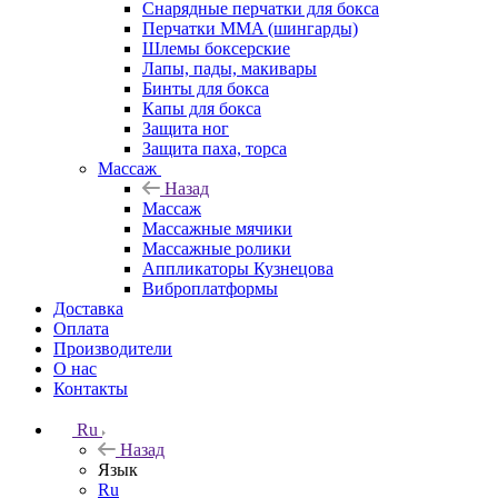
Снарядные перчатки для бокса
Перчатки MMA (шингарды)
Шлемы боксерские
Лапы, пады, макивары
Бинты для бокса
Капы для бокса
Защита ног
Защита паха, торса
Массаж
Назад
Массаж
Массажные мячики
Массажные ролики
Аппликаторы Кузнецова
Виброплатформы
Доставка
Оплата
Производители
О нас
Контакты
Ru
Назад
Язык
Ru