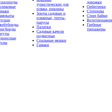
елосипеды
дорожки
туристические для
оликовые
Орбитреки
пляжа, пикника
оньки
Степперы
Зонты садовые и
амокаты
Спин байки
пляжные, тенты-
етские
Велотренажер
парусы
кейтборды,
Гребные
Палатки
онгборды
тренажеры
Садовые качели
атуты
подвесные
еннисные
Спальные мешки
толы
Гамаки