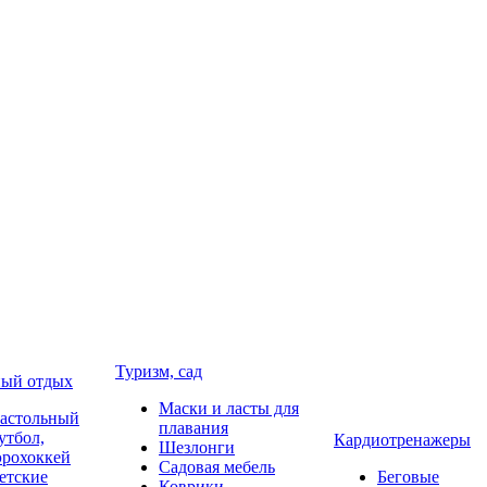
Туризм, сад
ый отдых
Маски и ласты для
астольный
плавания
утбол,
Кардиотренажеры
Шезлонги
эрохоккей
Садовая мебель
етские
Беговые
Коврики