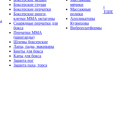
Боксерские груши
мячики
+
Боксерские перчатки
Массажные
ЕЩЕ
Боксерские ринги,
ролики
клетки ММА октагоны
Аппликаторы
ы
Снарядные перчатки для
Кузнецова
бокса
Виброплатформы
Перчатки MMA
(шингарды)
Шлемы боксерские
Лапы, пады, макивары
Бинты для бокса
Капы для бокса
Защита ног
Защита паха, торса