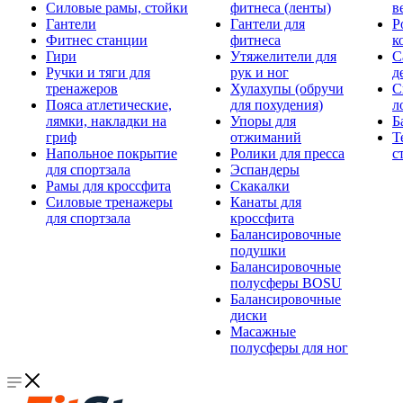
Силовые рамы, стойки
фитнеса (ленты)
в
Гантели
Гантели для
Р
Фитнес станции
фитнеса
к
Гири
Утяжелители для
С
Ручки и тяги для
рук и ног
д
тренажеров
Хулахупы (обручи
С
Пояса атлетические,
для похудения)
л
лямки, накладки на
Упоры для
Б
гриф
отжиманий
Т
Напольное покрытие
Ролики для пресса
с
для спортзала
Эспандеры
Рамы для кроссфита
Скакалки
Силовые тренажеры
Канаты для
для спортзала
кроссфита
Балансировочные
подушки
Балансировочные
полусферы BOSU
Балансировочные
диски
Масажные
полусферы для ног