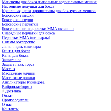
Манекены для бокса (напольные водоналивные мешки)
Настенные подушки для бокса
Крепления, цепи, кронштейны для боксерских мешков
Боксерские мешки
Боксерские груши
Боксерские перчатки
Боксерские ринги, клетки ММА октагоны
Снарядные перчатки для бокса
Перчатки MMA (шингарды)
Шлемы боксерские
Лапы, пады, макивары
Бинты для бокса
Капы для бокса
Защита ног
Защита паха, торса
Массаж
Массажные мячики
Массажные ролики
Аппликаторы Кузнецова
Виброплатформы
Доставка
Оплата
Производители
О нас
Контакты