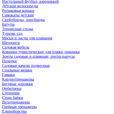
Настольный футбол, аэрохоккей
Детские велосипеды
Роликовые коньки
Самокаты детские
Скейтборды, лонгборды
Батуты
Теннисные столы
Туризм, сад
Маски и ласты для плавания
Шезлонги
Садовая мебель
Коврики туристические для пляжа, пикника
Зонты садовые и пляжные, тенты-парусы
Палатки
Садовые качели подвесные
Спальные мешки
Гамаки
Кардиотренажеры
Беговые дорожки
Орбитреки
Степперы
Спин байки
Велотренажеры
Гребные тренажеры
Единоборства