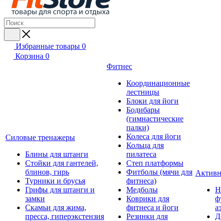
Избранные товары
0
Корзина
0
Фитнес
Координационные
лестницы
Блоки для йоги
Бодибары
(гимнастические
палки)
Колеса для йоги
Силовые тренажеры
Кольца для
Блины для штанги
пилатеса
Стойки для гантелей,
Степ платформы
блинов, гирь
Фитболы (мячи для
Активн
Турники и брусья
фитнеса)
Грифы для штанги и
Медболы
Н
замки
Коврики для
ф
Скамьи для жима,
фитнеса и йоги
а
пресса, гиперэкстензия
Резинки для
Д