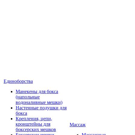
Единоборства
Манекены для бокса
(напольные
водоналивные мешки)
Настенные подушки для
бокса
Крепления, цепи,
кронштейны для
Массаж
боксерских мешков
Боксерские мешки
Массажные