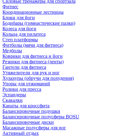
Силовые тренажеры для спортзала
Фитнес
Координационные лестницы
Блоки для йоги
Бодибары (гимнастические палки)
Колеса для йоги
Кольца для пилатеса
Степ платформы
Фитболы (мячи для фитнеса)
Медболы
Коврики для фитнеса и йоги
Резинки для фитнеса (ленты)
Гантели для фитнеса
Утяжелители для рук и ног
Хулахупы (обручи для похудения)
Упоры для отжиманий
Ролики для пресса
Эспандеры
Скакалки
Канаты для кроссфита
Балансировочные подушки
Балансировочные полусферы BOSU
Балансировочные диски
Масажные полусферы для ног
Активный отдых