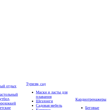
Туризм, сад
ый отдых
Маски и ласты для
астольный
плавания
утбол,
Кардиотренажеры
Шезлонги
эрохоккей
Садовая мебель
етские
Беговые
Коврики