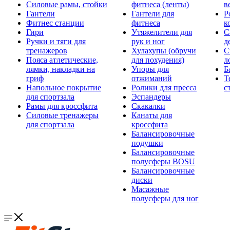
Силовые рамы, стойки
фитнеса (ленты)
в
Гантели
Гантели для
Р
Фитнес станции
фитнеса
к
Гири
Утяжелители для
С
Ручки и тяги для
рук и ног
д
тренажеров
Хулахупы (обручи
С
Пояса атлетические,
для похудения)
л
лямки, накладки на
Упоры для
Б
гриф
отжиманий
Т
Напольное покрытие
Ролики для пресса
с
для спортзала
Эспандеры
Рамы для кроссфита
Скакалки
Силовые тренажеры
Канаты для
для спортзала
кроссфита
Балансировочные
подушки
Балансировочные
полусферы BOSU
Балансировочные
диски
Масажные
полусферы для ног