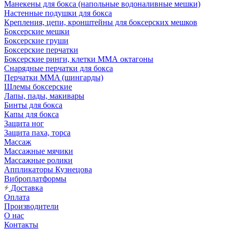
Манекены для бокса (напольные водоналивные мешки)
Настенные подушки для бокса
Крепления, цепи, кронштейны для боксерских мешков
Боксерские мешки
Боксерские груши
Боксерские перчатки
Боксерские ринги, клетки ММА октагоны
Снарядные перчатки для бокса
Перчатки MMA (шингарды)
Шлемы боксерские
Лапы, пады, макивары
Бинты для бокса
Капы для бокса
Защита ног
Защита паха, торса
Массаж
Массажные мячики
Массажные ролики
Аппликаторы Кузнецова
Виброплатформы
Доставка
Оплата
Производители
О нас
Контакты