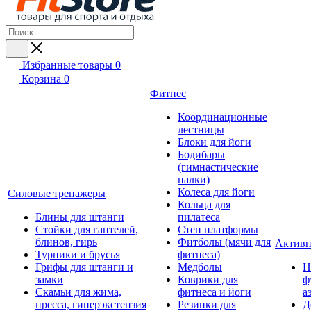
Избранные товары
0
Корзина
0
Фитнес
Координационные
лестницы
Блоки для йоги
Бодибары
(гимнастические
палки)
Колеса для йоги
Силовые тренажеры
Кольца для
Блины для штанги
пилатеса
Стойки для гантелей,
Степ платформы
блинов, гирь
Фитболы (мячи для
Активн
Турники и брусья
фитнеса)
Грифы для штанги и
Медболы
Н
замки
Коврики для
ф
Скамьи для жима,
фитнеса и йоги
а
пресса, гиперэкстензия
Резинки для
Д