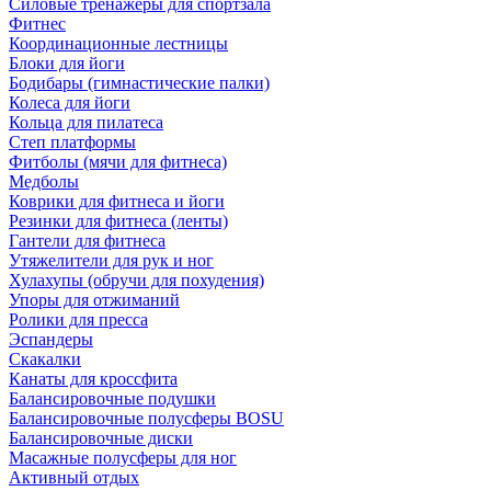
Силовые тренажеры для спортзала
Фитнес
Координационные лестницы
Блоки для йоги
Бодибары (гимнастические палки)
Колеса для йоги
Кольца для пилатеса
Степ платформы
Фитболы (мячи для фитнеса)
Медболы
Коврики для фитнеса и йоги
Резинки для фитнеса (ленты)
Гантели для фитнеса
Утяжелители для рук и ног
Хулахупы (обручи для похудения)
Упоры для отжиманий
Ролики для пресса
Эспандеры
Скакалки
Канаты для кроссфита
Балансировочные подушки
Балансировочные полусферы BOSU
Балансировочные диски
Масажные полусферы для ног
Активный отдых