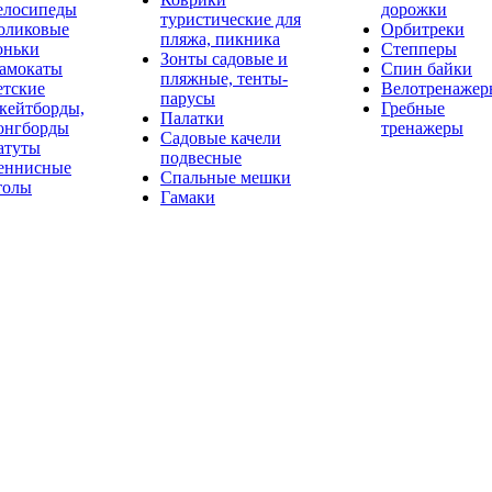
елосипеды
дорожки
туристические для
оликовые
Орбитреки
пляжа, пикника
оньки
Степперы
Зонты садовые и
амокаты
Спин байки
пляжные, тенты-
етские
Велотренажер
парусы
кейтборды,
Гребные
Палатки
онгборды
тренажеры
Садовые качели
атуты
подвесные
еннисные
Спальные мешки
толы
Гамаки