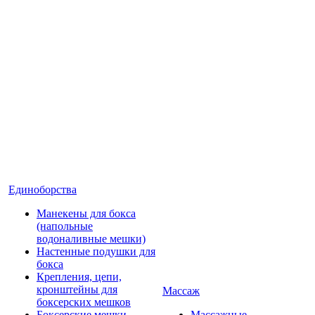
Единоборства
Манекены для бокса
(напольные
водоналивные мешки)
Настенные подушки для
бокса
Крепления, цепи,
кронштейны для
Массаж
боксерских мешков
Боксерские мешки
Массажные