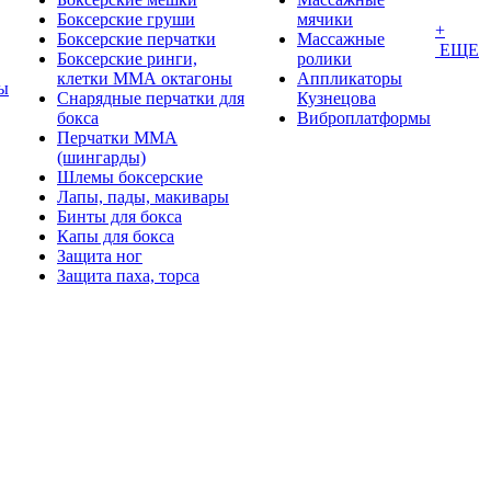
Боксерские груши
мячики
+
Боксерские перчатки
Массажные
ЕЩЕ
Боксерские ринги,
ролики
клетки ММА октагоны
Аппликаторы
ы
Снарядные перчатки для
Кузнецова
бокса
Виброплатформы
Перчатки MMA
(шингарды)
Шлемы боксерские
Лапы, пады, макивары
Бинты для бокса
Капы для бокса
Защита ног
Защита паха, торса