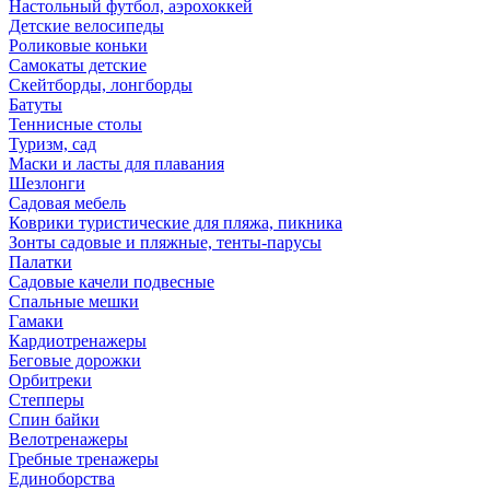
Настольный футбол, аэрохоккей
Детские велосипеды
Роликовые коньки
Самокаты детские
Скейтборды, лонгборды
Батуты
Теннисные столы
Туризм, сад
Маски и ласты для плавания
Шезлонги
Садовая мебель
Коврики туристические для пляжа, пикника
Зонты садовые и пляжные, тенты-парусы
Палатки
Садовые качели подвесные
Спальные мешки
Гамаки
Кардиотренажеры
Беговые дорожки
Орбитреки
Степперы
Спин байки
Велотренажеры
Гребные тренажеры
Единоборства