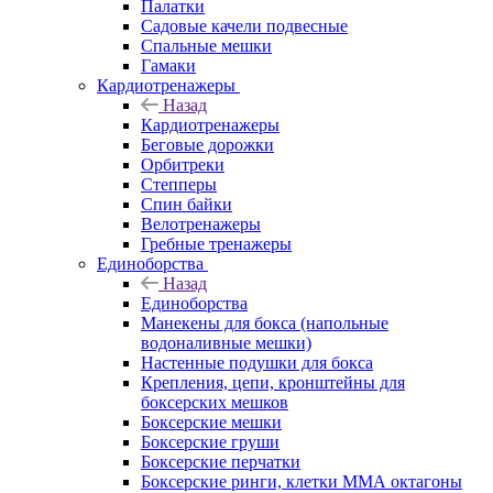
Палатки
Садовые качели подвесные
Спальные мешки
Гамаки
Кардиотренажеры
Назад
Кардиотренажеры
Беговые дорожки
Орбитреки
Степперы
Спин байки
Велотренажеры
Гребные тренажеры
Единоборства
Назад
Единоборства
Манекены для бокса (напольные
водоналивные мешки)
Настенные подушки для бокса
Крепления, цепи, кронштейны для
боксерских мешков
Боксерские мешки
Боксерские груши
Боксерские перчатки
Боксерские ринги, клетки ММА октагоны