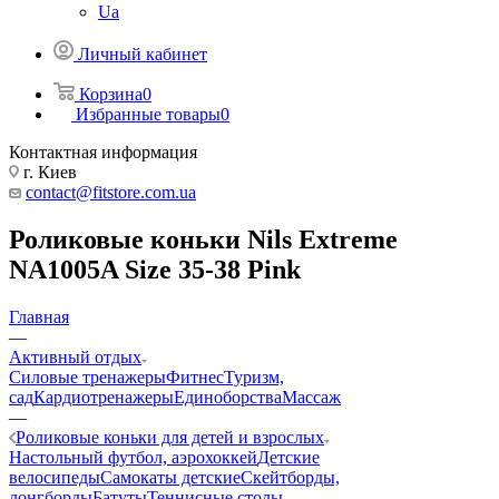
Ua
Личный кабинет
Корзина
0
Избранные товары
0
Контактная информация
г. Киев
contact@fitstore.com.ua
Роликовые коньки Nils Extreme
NA1005A Size 35-38 Pink
Главная
—
Активный отдых
Силовые тренажеры
Фитнес
Туризм,
сад
Кардиотренажеры
Единоборства
Массаж
—
Роликовые коньки для детей и взрослых
Настольный футбол, аэрохоккей
Детские
велосипеды
Самокаты детские
Скейтборды,
лонгборды
Батуты
Теннисные столы