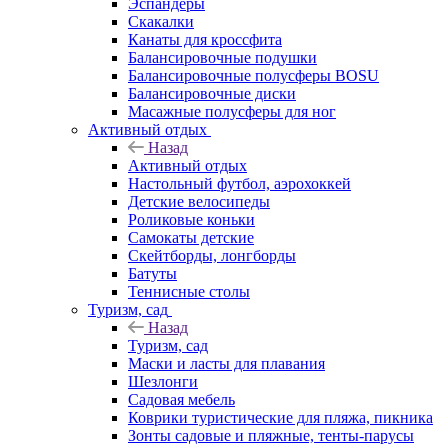
Эспандеры
Скакалки
Канаты для кроссфита
Балансировочные подушки
Балансировочные полусферы BOSU
Балансировочные диски
Масажные полусферы для ног
Активный отдых
Назад
Активный отдых
Настольный футбол, аэрохоккей
Детские велосипеды
Роликовые коньки
Самокаты детские
Скейтборды, лонгборды
Батуты
Теннисные столы
Туризм, сад
Назад
Туризм, сад
Маски и ласты для плавания
Шезлонги
Садовая мебель
Коврики туристические для пляжа, пикника
Зонты садовые и пляжные, тенты-парусы