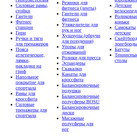
Резинки для
Силовые рамы,
Детские
фитнеса (ленты)
стойки
велосипе
Гантели для
Гантели
Роликовы
фитнеса
Фитнес
коньки
Утяжелители для
станции
Самокаты
рук и ног
Гири
детские
Хулахупы (обручи
Ручки и тяги
Скейтборд
для похудения)
для тренажеров
лонгборд
Упоры для
Пояса
Батуты
отжиманий
атлетические,
Теннисны
Ролики для пресса
лямки,
столы
Эспандеры
накладки на
Скакалки
гриф
Канаты для
Напольное
кроссфита
покрытие для
Балансировочные
спортзала
подушки
Рамы для
Балансировочные
кроссфита
полусферы BOSU
Силовые
Балансировочные
тренажеры для
диски
спортзала
Масажные
полусферы для
ног