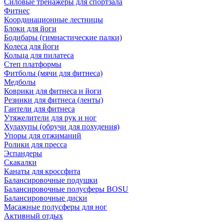
Силовые тренажеры для спортзала
Фитнес
Координационные лестницы
Блоки для йоги
Бодибары (гимнастические палки)
Колеса для йоги
Кольца для пилатеса
Степ платформы
Фитболы (мячи для фитнеса)
Медболы
Коврики для фитнеса и йоги
Резинки для фитнеса (ленты)
Гантели для фитнеса
Утяжелители для рук и ног
Хулахупы (обручи для похудения)
Упоры для отжиманий
Ролики для пресса
Эспандеры
Скакалки
Канаты для кроссфита
Балансировочные подушки
Балансировочные полусферы BOSU
Балансировочные диски
Масажные полусферы для ног
Активный отдых