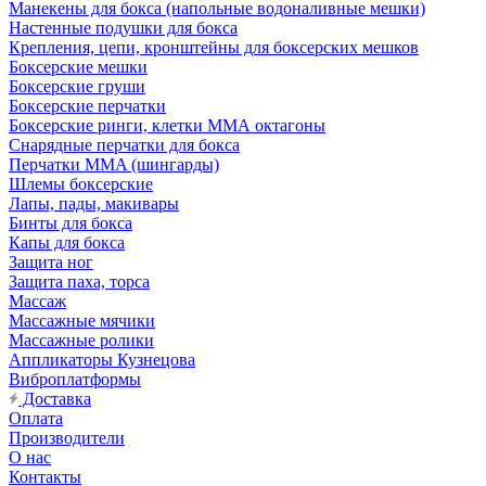
Манекены для бокса (напольные водоналивные мешки)
Настенные подушки для бокса
Крепления, цепи, кронштейны для боксерских мешков
Боксерские мешки
Боксерские груши
Боксерские перчатки
Боксерские ринги, клетки ММА октагоны
Снарядные перчатки для бокса
Перчатки MMA (шингарды)
Шлемы боксерские
Лапы, пады, макивары
Бинты для бокса
Капы для бокса
Защита ног
Защита паха, торса
Массаж
Массажные мячики
Массажные ролики
Аппликаторы Кузнецова
Виброплатформы
Доставка
Оплата
Производители
О нас
Контакты