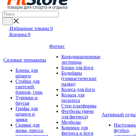
Избранные товары
0
Корзина
0
Фитнес
Координационные
Силовые тренажеры
лестницы
Блоки для йоги
Блины для
Бодибары
штанги
(гимнастические
Стойки для
палки)
гантелей,
Колеса для йоги
блинов, гирь
Кольца для
Турники и
пилатеса
брусья
Степ платформы
Грифы для
Фитболы (мячи
штанги и
Активный отды
для фитнеса)
замки
Медболы
Скамьи для
Настольн
Коврики для
жима, пресса,
футбол,
фитнеса и йоги
гиперэкстензия
аэрохокке