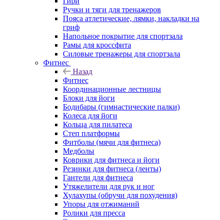
Гири
Ручки и тяги для тренажеров
Пояса атлетические, лямки, накладки на
гриф
Напольное покрытие для спортзала
Рамы для кроссфита
Силовые тренажеры для спортзала
Фитнес
Назад
Фитнес
Координационные лестницы
Блоки для йоги
Бодибары (гимнастические палки)
Колеса для йоги
Кольца для пилатеса
Степ платформы
Фитболы (мячи для фитнеса)
Медболы
Коврики для фитнеса и йоги
Резинки для фитнеса (ленты)
Гантели для фитнеса
Утяжелители для рук и ног
Хулахупы (обручи для похудения)
Упоры для отжиманий
Ролики для пресса