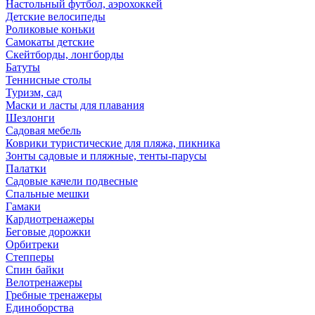
Настольный футбол, аэрохоккей
Детские велосипеды
Роликовые коньки
Самокаты детские
Скейтборды, лонгборды
Батуты
Теннисные столы
Туризм, сад
Маски и ласты для плавания
Шезлонги
Садовая мебель
Коврики туристические для пляжа, пикника
Зонты садовые и пляжные, тенты-парусы
Палатки
Садовые качели подвесные
Спальные мешки
Гамаки
Кардиотренажеры
Беговые дорожки
Орбитреки
Степперы
Спин байки
Велотренажеры
Гребные тренажеры
Единоборства