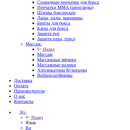
Снарядные перчатки для бокса
Перчатки MMA (шингарды)
Шлемы боксерские
Лапы, пады, макивары
Бинты для бокса
Капы для бокса
Защита ног
Защита паха, торса
Массаж
Назад
Массаж
Массажные мячики
Массажные ролики
Аппликаторы Кузнецова
Виброплатформы
Доставка
Оплата
Производители
О нас
Контакты
Ru
Назад
Язык
Ru