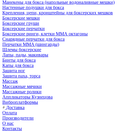
Манекены для бокса (напольные водоналивные мешки)
Настенные подушки для бокса
Крепления, цепи, кронштейны для боксерских мешков
Боксерские мешки
Боксерские груши
Боксерские перчатки
Боксерские ринги, клетки ММА октагоны
Снарядные перчатки для бокса
Перчатки MMA (шингарды)
Шлемы боксерские
Лапы, пады, макивары
Бинты для бокса
Капы для бокса
Защита ног
Защита паха, торса
Массаж
Массажные мячики
Массажные ролики
Аппликаторы Кузнецова
Виброплатформы
Доставка
Оплата
Производители
О нас
Контакты