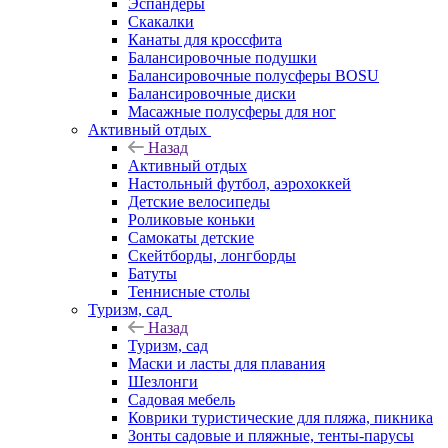
Эспандеры
Скакалки
Канаты для кроссфита
Балансировочные подушки
Балансировочные полусферы BOSU
Балансировочные диски
Масажные полусферы для ног
Активный отдых
Назад
Активный отдых
Настольный футбол, аэрохоккей
Детские велосипеды
Роликовые коньки
Самокаты детские
Скейтборды, лонгборды
Батуты
Теннисные столы
Туризм, сад
Назад
Туризм, сад
Маски и ласты для плавания
Шезлонги
Садовая мебель
Коврики туристические для пляжа, пикника
Зонты садовые и пляжные, тенты-парусы