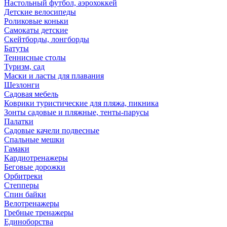
Настольный футбол, аэрохоккей
Детские велосипеды
Роликовые коньки
Самокаты детские
Скейтборды, лонгборды
Батуты
Теннисные столы
Туризм, сад
Маски и ласты для плавания
Шезлонги
Садовая мебель
Коврики туристические для пляжа, пикника
Зонты садовые и пляжные, тенты-парусы
Палатки
Садовые качели подвесные
Спальные мешки
Гамаки
Кардиотренажеры
Беговые дорожки
Орбитреки
Степперы
Спин байки
Велотренажеры
Гребные тренажеры
Единоборства