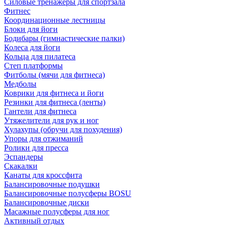
Силовые тренажеры для спортзала
Фитнес
Координационные лестницы
Блоки для йоги
Бодибары (гимнастические палки)
Колеса для йоги
Кольца для пилатеса
Степ платформы
Фитболы (мячи для фитнеса)
Медболы
Коврики для фитнеса и йоги
Резинки для фитнеса (ленты)
Гантели для фитнеса
Утяжелители для рук и ног
Хулахупы (обручи для похудения)
Упоры для отжиманий
Ролики для пресса
Эспандеры
Скакалки
Канаты для кроссфита
Балансировочные подушки
Балансировочные полусферы BOSU
Балансировочные диски
Масажные полусферы для ног
Активный отдых