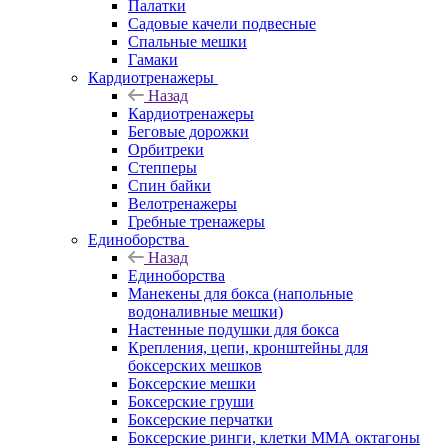
Палатки
Садовые качели подвесные
Спальные мешки
Гамаки
Кардиотренажеры
Назад
Кардиотренажеры
Беговые дорожки
Орбитреки
Степперы
Спин байки
Велотренажеры
Гребные тренажеры
Единоборства
Назад
Единоборства
Манекены для бокса (напольные
водоналивные мешки)
Настенные подушки для бокса
Крепления, цепи, кронштейны для
боксерских мешков
Боксерские мешки
Боксерские груши
Боксерские перчатки
Боксерские ринги, клетки ММА октагоны