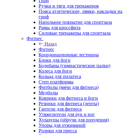
Гири
Ручки и тяги для тренажеров
Пояса атлетические, лямки, накладки на
гриф
Напольное покрытие для спортзала
Рамы для кроссфита
Силовые тренажеры для спортзала
Фитнес
Назад
Фитнес
Координационные лестницы
Блоки для йоги
Бодибары (гимнастические палки)
Колеса для йоги
Кольца для пилатеса
Степ платформы
Фитболы (мячи для фитнеса)
Медболы
Коврики для фитнеса и йоги
Резинки для фитнеса (ленты)
Гантели для фитнеса
Утяжелители для рук и ног
Хулахупы (обручи для похудения)
Упоры для отжиманий
Ролики для пресса