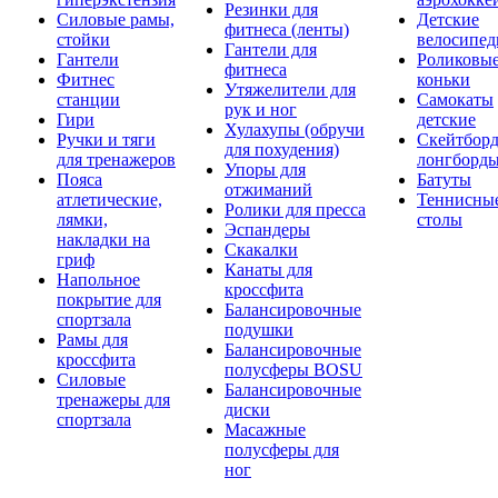
Резинки для
Силовые рамы,
Детские
фитнеса (ленты)
стойки
велосипе
Гантели для
Гантели
Роликовы
фитнеса
Фитнес
коньки
Утяжелители для
станции
Самокаты
рук и ног
Гири
детские
Хулахупы (обручи
Ручки и тяги
Скейтборд
для похудения)
для тренажеров
лонгборд
Упоры для
Пояса
Батуты
отжиманий
атлетические,
Теннисны
Ролики для пресса
лямки,
столы
Эспандеры
накладки на
Скакалки
гриф
Канаты для
Напольное
кроссфита
покрытие для
Балансировочные
спортзала
подушки
Рамы для
Балансировочные
кроссфита
полусферы BOSU
Силовые
Балансировочные
тренажеры для
диски
спортзала
Масажные
полусферы для
ног