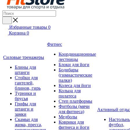
Избранные товары
0
Корзина
0
Фитнес
Координационные
Силовые тренажеры
лестницы
Блоки для йоги
Блины для
Бодибары
штанги
(гимнастические
Стойки для
палки)
гантелей,
Колеса для йоги
блинов, гирь
Кольца для
Турники и
пилатеса
брусья
Степ платформы
Грифы для
Фитболы (мячи
штанги и
Активный отды
для фитнеса)
замки
Медболы
Скамьи для
Настольн
Коврики для
жима, пресса,
футбол,
фитнеса и йоги
гиперэкстензия
аэрохокке