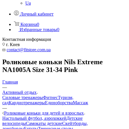
Ua
Личный кабинет
Корзина
0
Избранные товары
0
Контактная информация
г. Киев
contact@fitstore.com.ua
Роликовые коньки Nils Extreme
NA1005A Size 31-34 Pink
Главная
—
Активный отдых
Силовые тренажеры
Фитнес
Туризм,
сад
Кардиотренажеры
Единоборства
Массаж
—
Роликовые коньки для детей и взрослых
Настольный футбол, аэрохоккей
Детские
велосипеды
Самокаты детские
Скейтборды,
лонгборды
Батуты
Теннисные столы