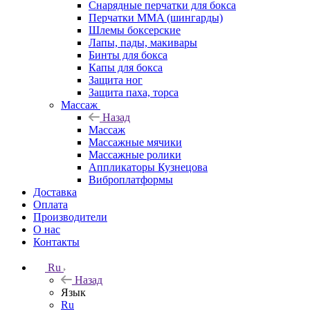
Снарядные перчатки для бокса
Перчатки MMA (шингарды)
Шлемы боксерские
Лапы, пады, макивары
Бинты для бокса
Капы для бокса
Защита ног
Защита паха, торса
Массаж
Назад
Массаж
Массажные мячики
Массажные ролики
Аппликаторы Кузнецова
Виброплатформы
Доставка
Оплата
Производители
О нас
Контакты
Ru
Назад
Язык
Ru