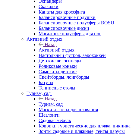
Эспандеры
Скакалки
Канаты для кроссфита
Балансировочные подушки
Балансировочные полусферы BOSU
Балансировочные диски
Масажные полусферы для ног
Активный отдых
Назад
Активный отдых
Настольный футбол, аэрохоккей
Детские велосипеды
Роликовые коньки
Самокаты детские
Скейтборды, лонгборды
Батуты
Теннисные столы
Туризм, сад
Назад
Туризм, сад
Маски и ласты для плавания
Шезлонги
Садовая мебель
Коврики туристические для пляжа, пикника
Зонты садовые и пляжные, тенты-парусы