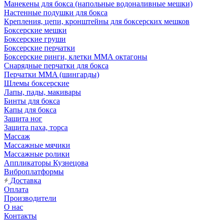
Манекены для бокса (напольные водоналивные мешки)
Настенные подушки для бокса
Крепления, цепи, кронштейны для боксерских мешков
Боксерские мешки
Боксерские груши
Боксерские перчатки
Боксерские ринги, клетки ММА октагоны
Снарядные перчатки для бокса
Перчатки MMA (шингарды)
Шлемы боксерские
Лапы, пады, макивары
Бинты для бокса
Капы для бокса
Защита ног
Защита паха, торса
Массаж
Массажные мячики
Массажные ролики
Аппликаторы Кузнецова
Виброплатформы
Доставка
Оплата
Производители
О нас
Контакты