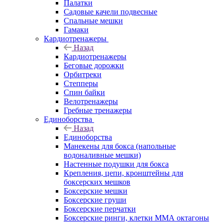
Палатки
Садовые качели подвесные
Спальные мешки
Гамаки
Кардиотренажеры
Назад
Кардиотренажеры
Беговые дорожки
Орбитреки
Степперы
Спин байки
Велотренажеры
Гребные тренажеры
Единоборства
Назад
Единоборства
Манекены для бокса (напольные
водоналивные мешки)
Настенные подушки для бокса
Крепления, цепи, кронштейны для
боксерских мешков
Боксерские мешки
Боксерские груши
Боксерские перчатки
Боксерские ринги, клетки ММА октагоны