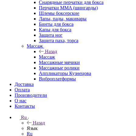
Снарядные перчатки для бокса
Перчатки MMA (шингарды)
Шлемы боксерские
Лапы, пады, макивары
Бинты для бокса
Капы для бокса
Защита ног
Защита паха, торса
Массаж
Назад
Массаж
Массажные мячики
Массажные ролики
Аппликаторы Кузнецова
Виброплатформы
Доставка
Оплата
Производители
О нас
Контакты
Ru
Назад
Язык
Ru