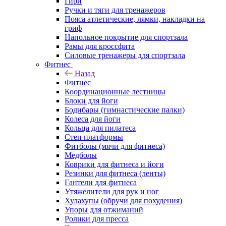
Гири
Ручки и тяги для тренажеров
Пояса атлетические, лямки, накладки на
гриф
Напольное покрытие для спортзала
Рамы для кроссфита
Силовые тренажеры для спортзала
Фитнес
Назад
Фитнес
Координационные лестницы
Блоки для йоги
Бодибары (гимнастические палки)
Колеса для йоги
Кольца для пилатеса
Степ платформы
Фитболы (мячи для фитнеса)
Медболы
Коврики для фитнеса и йоги
Резинки для фитнеса (ленты)
Гантели для фитнеса
Утяжелители для рук и ног
Хулахупы (обручи для похудения)
Упоры для отжиманий
Ролики для пресса