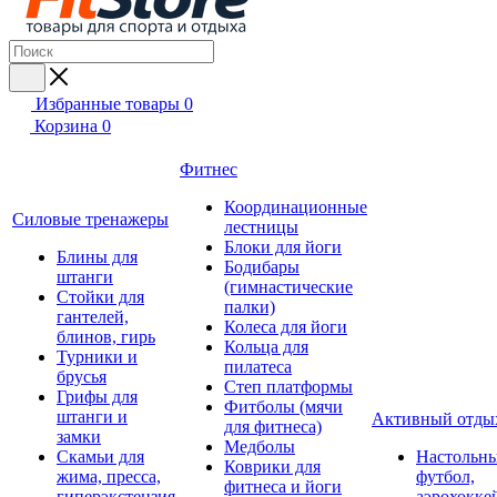
Избранные товары
0
Корзина
0
Фитнес
Координационные
Силовые тренажеры
лестницы
Блоки для йоги
Блины для
Бодибары
штанги
(гимнастические
Стойки для
палки)
гантелей,
Колеса для йоги
блинов, гирь
Кольца для
Турники и
пилатеса
брусья
Степ платформы
Грифы для
Фитболы (мячи
штанги и
Активный отды
для фитнеса)
замки
Медболы
Скамьи для
Настольн
Коврики для
жима, пресса,
футбол,
фитнеса и йоги
гиперэкстензия
аэрохокке