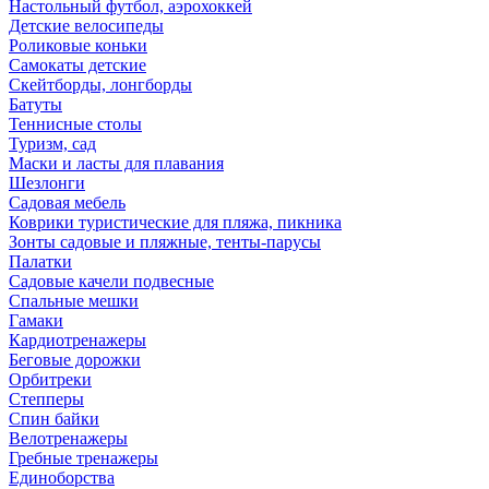
Настольный футбол, аэрохоккей
Детские велосипеды
Роликовые коньки
Самокаты детские
Скейтборды, лонгборды
Батуты
Теннисные столы
Туризм, сад
Маски и ласты для плавания
Шезлонги
Садовая мебель
Коврики туристические для пляжа, пикника
Зонты садовые и пляжные, тенты-парусы
Палатки
Садовые качели подвесные
Спальные мешки
Гамаки
Кардиотренажеры
Беговые дорожки
Орбитреки
Степперы
Спин байки
Велотренажеры
Гребные тренажеры
Единоборства