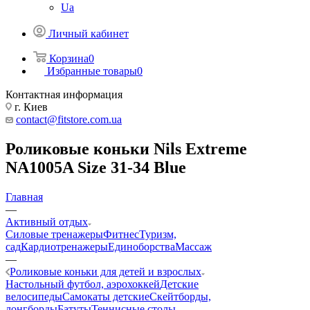
Ua
Личный кабинет
Корзина
0
Избранные товары
0
Контактная информация
г. Киев
contact@fitstore.com.ua
Роликовые коньки Nils Extreme
NA1005A Size 31-34 Blue
Главная
—
Активный отдых
Силовые тренажеры
Фитнес
Туризм,
сад
Кардиотренажеры
Единоборства
Массаж
—
Роликовые коньки для детей и взрослых
Настольный футбол, аэрохоккей
Детские
велосипеды
Самокаты детские
Скейтборды,
лонгборды
Батуты
Теннисные столы