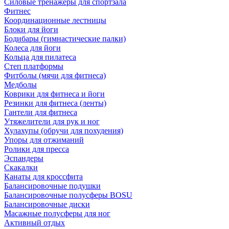
Силовые тренажеры для спортзала
Фитнес
Координационные лестницы
Блоки для йоги
Бодибары (гимнастические палки)
Колеса для йоги
Кольца для пилатеса
Степ платформы
Фитболы (мячи для фитнеса)
Медболы
Коврики для фитнеса и йоги
Резинки для фитнеса (ленты)
Гантели для фитнеса
Утяжелители для рук и ног
Хулахупы (обручи для похудения)
Упоры для отжиманий
Ролики для пресса
Эспандеры
Скакалки
Канаты для кроссфита
Балансировочные подушки
Балансировочные полусферы BOSU
Балансировочные диски
Масажные полусферы для ног
Активный отдых