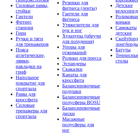
Резинки для
Силовые рамы,
Детские
фитнеса (ленты)
стойки
велосипе
Гантели для
Гантели
Роликовы
фитнеса
Фитнес
коньки
Утяжелители для
станции
Самокаты
рук и ног
Гири
детские
Хулахупы (обручи
Ручки и тяги
Скейтборд
для похудения)
для тренажеров
лонгборд
Упоры для
Пояса
Батуты
отжиманий
атлетические,
Теннисны
Ролики для пресса
лямки,
столы
Эспандеры
накладки на
Скакалки
гриф
Канаты для
Напольное
кроссфита
покрытие для
Балансировочные
спортзала
подушки
Рамы для
Балансировочные
кроссфита
полусферы BOSU
Силовые
Балансировочные
тренажеры для
диски
спортзала
Масажные
полусферы для
ног