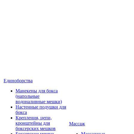
Единоборства
Манекены для бокса
(напольные
водоналивные мешки)
Настенные подушки для
бокса
Крепления, цепи,
кронштейны для
Массаж
боксерских мешков
Боксерские мешки
Массажные