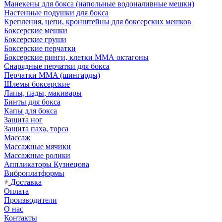
Манекены для бокса (напольные водоналивные мешки)
Настенные подушки для бокса
Крепления, цепи, кронштейны для боксерских мешков
Боксерские мешки
Боксерские груши
Боксерские перчатки
Боксерские ринги, клетки ММА октагоны
Снарядные перчатки для бокса
Перчатки MMA (шингарды)
Шлемы боксерские
Лапы, пады, макивары
Бинты для бокса
Капы для бокса
Защита ног
Защита паха, торса
Массаж
Массажные мячики
Массажные ролики
Аппликаторы Кузнецова
Виброплатформы
Доставка
Оплата
Производители
О нас
Контакты