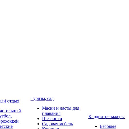
Туризм, сад
ый отдых
Маски и ласты для
астольный
плавания
утбол,
Кардиотренажеры
Шезлонги
эрохоккей
Садовая мебель
етские
Беговые
Коврики