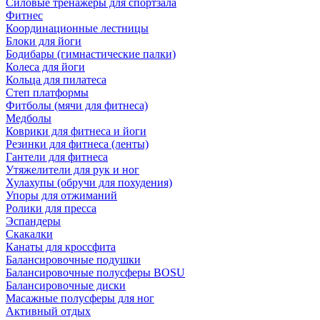
Силовые тренажеры для спортзала
Фитнес
Координационные лестницы
Блоки для йоги
Бодибары (гимнастические палки)
Колеса для йоги
Кольца для пилатеса
Степ платформы
Фитболы (мячи для фитнеса)
Медболы
Коврики для фитнеса и йоги
Резинки для фитнеса (ленты)
Гантели для фитнеса
Утяжелители для рук и ног
Хулахупы (обручи для похудения)
Упоры для отжиманий
Ролики для пресса
Эспандеры
Скакалки
Канаты для кроссфита
Балансировочные подушки
Балансировочные полусферы BOSU
Балансировочные диски
Масажные полусферы для ног
Активный отдых