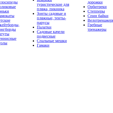
елосипеды
дорожки
туристические для
оликовые
Орбитреки
пляжа, пикника
оньки
Степперы
Зонты садовые и
амокаты
Спин байки
пляжные, тенты-
етские
Велотренажер
парусы
кейтборды,
Гребные
Палатки
онгборды
тренажеры
Садовые качели
атуты
подвесные
еннисные
Спальные мешки
толы
Гамаки