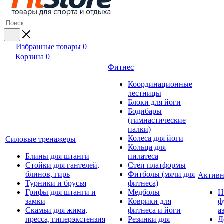
Избранные товары
0
Корзина
0
Фитнес
Координационные
лестницы
Блоки для йоги
Бодибары
(гимнастические
палки)
Колеса для йоги
Силовые тренажеры
Кольца для
Блины для штанги
пилатеса
Стойки для гантелей,
Степ платформы
блинов, гирь
Фитболы (мячи для
Активн
Турники и брусья
фитнеса)
Грифы для штанги и
Медболы
Н
замки
Коврики для
ф
Скамьи для жима,
фитнеса и йоги
а
пресса, гиперэкстензия
Резинки для
Д