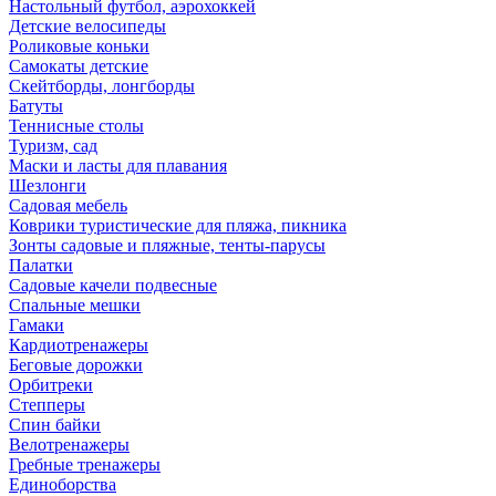
Настольный футбол, аэрохоккей
Детские велосипеды
Роликовые коньки
Самокаты детские
Скейтборды, лонгборды
Батуты
Теннисные столы
Туризм, сад
Маски и ласты для плавания
Шезлонги
Садовая мебель
Коврики туристические для пляжа, пикника
Зонты садовые и пляжные, тенты-парусы
Палатки
Садовые качели подвесные
Спальные мешки
Гамаки
Кардиотренажеры
Беговые дорожки
Орбитреки
Степперы
Спин байки
Велотренажеры
Гребные тренажеры
Единоборства