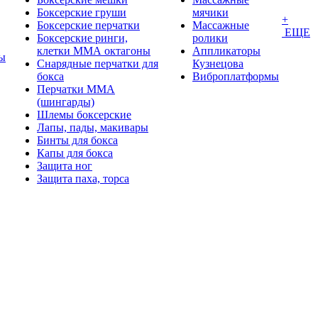
Боксерские груши
мячики
+
Боксерские перчатки
Массажные
ЕЩЕ
Боксерские ринги,
ролики
клетки ММА октагоны
Аппликаторы
ы
Снарядные перчатки для
Кузнецова
бокса
Виброплатформы
Перчатки MMA
(шингарды)
Шлемы боксерские
Лапы, пады, макивары
Бинты для бокса
Капы для бокса
Защита ног
Защита паха, торса