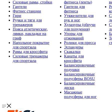
Силовые рамы, стойки
фитнеса (ленты)
в
Гантели
Гантели для
Р
Фитнес станции
фитнеса
к
Гири
Утяжелители для
С
Ручки и тяги для
рук и ног
д
тренажеров
Хулахупы (обручи
С
Пояса атлетические,
для похудения)
л
лямки, накладки на
Упоры для
Б
гриф
отжиманий
Т
Напольное покрытие
Ролики для пресса
с
для спортзала
Эспандеры
Рамы для кроссфита
Скакалки
Силовые тренажеры
Канаты для
для спортзала
кроссфита
Балансировочные
подушки
Балансировочные
полусферы BOSU
Балансировочные
диски
Масажные
полусферы для ног