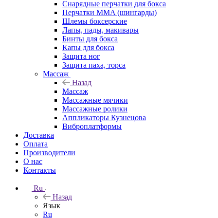
Снарядные перчатки для бокса
Перчатки MMA (шингарды)
Шлемы боксерские
Лапы, пады, макивары
Бинты для бокса
Капы для бокса
Защита ног
Защита паха, торса
Массаж
Назад
Массаж
Массажные мячики
Массажные ролики
Аппликаторы Кузнецова
Виброплатформы
Доставка
Оплата
Производители
О нас
Контакты
Ru
Назад
Язык
Ru