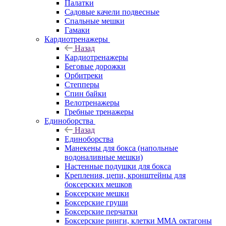
Палатки
Садовые качели подвесные
Спальные мешки
Гамаки
Кардиотренажеры
Назад
Кардиотренажеры
Беговые дорожки
Орбитреки
Степперы
Спин байки
Велотренажеры
Гребные тренажеры
Единоборства
Назад
Единоборства
Манекены для бокса (напольные
водоналивные мешки)
Настенные подушки для бокса
Крепления, цепи, кронштейны для
боксерских мешков
Боксерские мешки
Боксерские груши
Боксерские перчатки
Боксерские ринги, клетки ММА октагоны