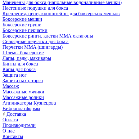
Манекены для бокса (напольные водоналивные мешки)
Настенные подушки для бокса
Крепления, цепи, кронштейны для боксерских мешков
Боксерские мешки
Боксерские груши
Боксерские перчатки
Боксерские ринги, клетки ММА октагоны
Снарядные перчатки для бокса
Перчатки MMA (шингарды)
Шлемы боксерские
Лапы, пады, макивары
Бинты для бокса
Капы для бокса
Защита ног
Защита паха, торса
Массаж
Массажные мячики
Массажные ролики
Аппликаторы Кузнецова
Виброплатформы
Доставка
Оплата
Производители
О нас
Контакты