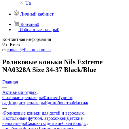
Ua
Личный кабинет
Корзина
0
Избранные товары
0
Контактная информация
г. Киев
contact@fitstore.com.ua
Роликовые коньки Nils Extreme
NA0328A Size 34-37 Black/Blue
Главная
—
Активный отдых
Силовые тренажеры
Фитнес
Туризм,
сад
Кардиотренажеры
Единоборства
Массаж
—
Роликовые коньки для детей и взрослых
Настольный футбол, аэрохоккей
Детские
велосипеды
Самокаты детские
Скейтборды,
лонгборды
Батуты
Теннисные столы