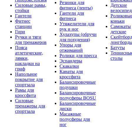
Резинки для
Силовые рамы,
Детские
фитнеса (ленты)
стойки
велосипе
Гантели для
Гантели
Роликовы
фитнеса
Фитнес
коньки
Утяжелители для
станции
Самокаты
рук и ног
Гири
детские
Хулахупы (обручи
Ручки и тяги
Скейтборд
для похудения)
для тренажеров
лонгборд
Упоры для
Пояса
Батуты
отжиманий
атлетические,
Теннисны
Ролики для пресса
лямки,
столы
Эспандеры
накладки на
Скакалки
гриф
Канаты для
Напольное
кроссфита
покрытие для
Балансировочные
спортзала
подушки
Рамы для
Балансировочные
кроссфита
полусферы BOSU
Силовые
Балансировочные
тренажеры для
диски
спортзала
Масажные
полусферы для
ног