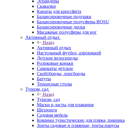
Эспандеры
Скакалки
Канаты для кроссфита
Балансировочные подушки
Балансировочные полусферы BOSU
Балансировочные диски
Масажные полусферы для ног
Активный отдых
Назад
Активный отдых
Настольный футбол, аэрохоккей
Детские велосипеды
Роликовые коньки
Самокаты детские
Скейтборды, лонгборды
Батуты
Теннисные столы
Туризм, сад
Назад
Туризм, сад
Маски и ласты для плавания
Шезлонги
Садовая мебель
Коврики туристические для пляжа, пикника
Зонты садовые и пляжные, тенты-парусы