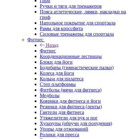
Гири
Ручки и тяги для тренажеров
Пояса атлетические, лямки, накладки на
гриф
Напольное покрытие для спортзала
Рамы для кроссфита
Силовые тренажеры для спортзала
Фитнес
Назад
Фитнес
Координационные лестницы
Блоки для йоги
Бодибары (гимнастические палки)
Колеса для йоги
Кольца для пилатеса
Степ платформы
Фитболы (мячи для фитнеса)
Медболы
Коврики для фитнеса и йоги
Резинки для фитнеса (ленты)
Гантели для фитнеса
Утяжелители для рук и ног
Хулахупы (обручи для похудения)
Упоры для отжиманий
Ролики для пресса