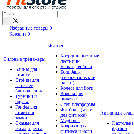
Избранные товары
0
Корзина
0
Фитнес
Координационные
Силовые тренажеры
лестницы
Блоки для йоги
Блины для
Бодибары
штанги
(гимнастические
Стойки для
палки)
гантелей,
Колеса для йоги
блинов, гирь
Кольца для
Турники и
пилатеса
брусья
Степ платформы
Грифы для
Фитболы (мячи
штанги и
Активный отды
для фитнеса)
замки
Медболы
Скамьи для
Настольн
Коврики для
жима, пресса,
футбол,
фитнеса и йоги
гиперэкстензия
аэрохокке