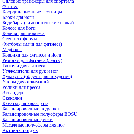
Силовые тренажеры для спортзала
Фитнес
Координационные лестницы
Блоки для йоги
Бодибары (гимнастические палки)
Колеса для йоги
Кольца для пилатеса
Степ платформы
Фитболы (мячи для фитнеса)
Медболы
Коврики для фитнеса и йоги
Резинки для фитнеса (ленты)
Гантели для фитнеса
Утяжелители для рук и ног
Хулахупы (обручи для похудения)
Упоры для отжиманий
Ролики для пресса
Эспандеры
Скакалки
Канаты для кроссфита
Балансировочные подушки
Балансировочные полусферы BOSU
Балансировочные диски
Масажные полусферы для ног
Активный отдых