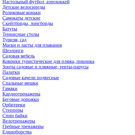
Настольный футбол, аэрохоккей
Детские велосипеды
Роликовые коньки
Самокаты детские
Скейтборды, лонгборды
Батуты
Теннисные столы
Туризм, сад
Маски и ласты для плавания
Шезлонги
Садовая мебель
Коврики туристические для пляжа, пикника
Зонты садовые и пляжные, тенты-парусы
Палатки
Садовые качели подвесные
Спальные мешки
Гамаки
Кардиотренажеры
Беговые дорожки
Орбитреки
Степперы
Спин байки
Велотренажеры
Гребные тренажеры
Единоборства