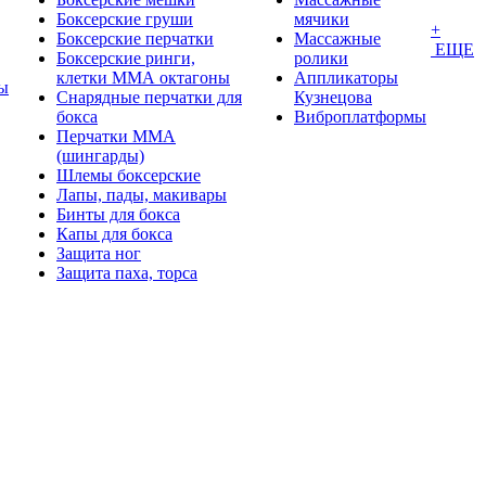
Боксерские груши
мячики
+
Боксерские перчатки
Массажные
ЕЩЕ
Боксерские ринги,
ролики
клетки ММА октагоны
Аппликаторы
ы
Снарядные перчатки для
Кузнецова
бокса
Виброплатформы
Перчатки MMA
(шингарды)
Шлемы боксерские
Лапы, пады, макивары
Бинты для бокса
Капы для бокса
Защита ног
Защита паха, торса