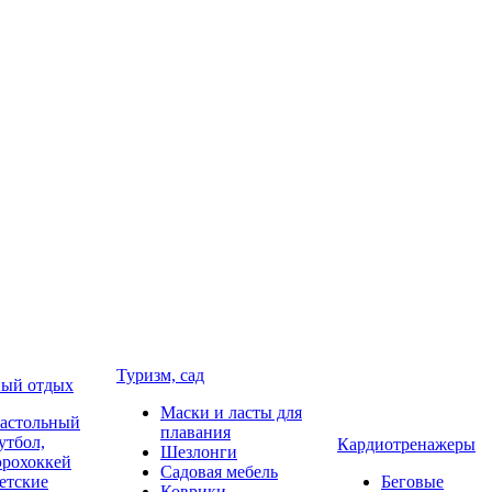
Туризм, сад
ый отдых
Маски и ласты для
астольный
плавания
утбол,
Кардиотренажеры
Шезлонги
эрохоккей
Садовая мебель
етские
Беговые
Коврики