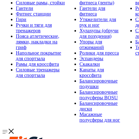
Силовые рамы, стойки
фитнеса (ленты)
в
Гантели
Гантели для
Р
Фитнес станции
фитнеса
к
Гири
Утяжелители для
С
Ручки и тяги для
рук и ног
д
тренажеров
Хулахупы (обручи
С
Пояса атлетические,
для похудения)
л
лямки, накладки на
Упоры для
Б
гриф
отжиманий
Т
Напольное покрытие
Ролики для пресса
с
для спортзала
Эспандеры
Рамы для кроссфита
Скакалки
Силовые тренажеры
Канаты для
для спортзала
кроссфита
Балансировочные
подушки
Балансировочные
полусферы BOSU
Балансировочные
диски
Масажные
полусферы для ног