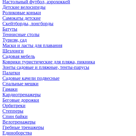
Настольный футбол, аэрохоккей
Детские велосипеды
Роликовые коньки
Самокаты детские
Скейтборды, лонгборды
Батуты
Теннисные столы
Туризм, сад
Маски и ласты для плавания
Шезлонги
Садовая мебель
Коврики туристические для пляжа, пикника
Зонты садовые и пляжные, тенты-парусы
Палатки
Садовые качели подвесные
Спальные мешки
Гамаки
Кардиотренажеры
Беговые дорожки
Орбитреки
Степперы
Спин байки
Велотренажеры
Гребные тренажеры
Единоборства