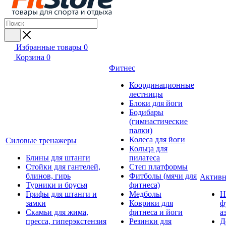
Избранные товары
0
Корзина
0
Фитнес
Координационные
лестницы
Блоки для йоги
Бодибары
(гимнастические
палки)
Колеса для йоги
Силовые тренажеры
Кольца для
Блины для штанги
пилатеса
Стойки для гантелей,
Степ платформы
блинов, гирь
Фитболы (мячи для
Активн
Турники и брусья
фитнеса)
Грифы для штанги и
Медболы
Н
замки
Коврики для
ф
Скамьи для жима,
фитнеса и йоги
а
пресса, гиперэкстензия
Резинки для
Д