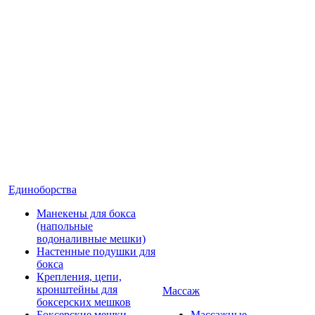
Единоборства
Манекены для бокса
(напольные
водоналивные мешки)
Настенные подушки для
бокса
Крепления, цепи,
кронштейны для
Массаж
боксерских мешков
Боксерские мешки
Массажные