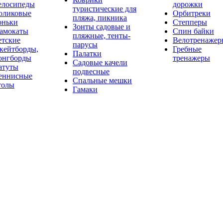
елосипеды
дорожки
туристические для
оликовые
Орбитреки
пляжа, пикника
оньки
Степперы
Зонты садовые и
амокаты
Спин байки
пляжные, тенты-
етские
Велотренажер
парусы
кейтборды,
Гребные
Палатки
онгборды
тренажеры
Садовые качели
атуты
подвесные
еннисные
Спальные мешки
толы
Гамаки