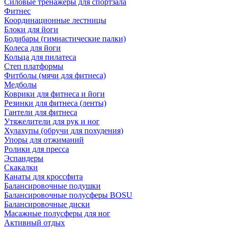
Силовые тренажеры для спортзала
Фитнес
Координационные лестницы
Блоки для йоги
Бодибары (гимнастические палки)
Колеса для йоги
Кольца для пилатеса
Степ платформы
Фитболы (мячи для фитнеса)
Медболы
Коврики для фитнеса и йоги
Резинки для фитнеса (ленты)
Гантели для фитнеса
Утяжелители для рук и ног
Хулахупы (обручи для похудения)
Упоры для отжиманий
Ролики для пресса
Эспандеры
Скакалки
Канаты для кроссфита
Балансировочные подушки
Балансировочные полусферы BOSU
Балансировочные диски
Масажные полусферы для ног
Активный отдых