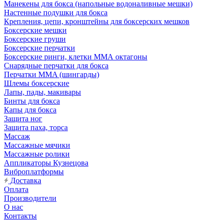
Манекены для бокса (напольные водоналивные мешки)
Настенные подушки для бокса
Крепления, цепи, кронштейны для боксерских мешков
Боксерские мешки
Боксерские груши
Боксерские перчатки
Боксерские ринги, клетки ММА октагоны
Снарядные перчатки для бокса
Перчатки MMA (шингарды)
Шлемы боксерские
Лапы, пады, макивары
Бинты для бокса
Капы для бокса
Защита ног
Защита паха, торса
Массаж
Массажные мячики
Массажные ролики
Аппликаторы Кузнецова
Виброплатформы
Доставка
Оплата
Производители
О нас
Контакты