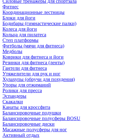
Силовые тренажеры для спортзала
Фитнес
Координационные лестницы
Блоки для йоги
Бодибары (гимнастические палки)
Колеса для йоги
Кольца для пилатеса
Степ платформы
Фитболы (мячи для фитнеса)
Медболы
Коврики для фитнеса и йоги
Резинки для фитнеса (ленты)
Гантели для фитнеса
Утяжелители для рук и ног
Хулахупы (обручи для похудения)
Упоры для отжиманий
Ролики для пресса
Эспандеры
Скакалки
Канаты для кроссфита
Балансировочные подушки
Балансировочные полусферы BOSU
Балансировочные диски
Масажные полусферы для ног
Активный отдых