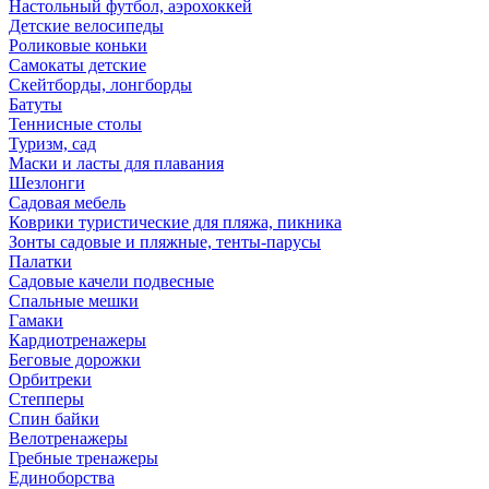
Настольный футбол, аэрохоккей
Детские велосипеды
Роликовые коньки
Самокаты детские
Скейтборды, лонгборды
Батуты
Теннисные столы
Туризм, сад
Маски и ласты для плавания
Шезлонги
Садовая мебель
Коврики туристические для пляжа, пикника
Зонты садовые и пляжные, тенты-парусы
Палатки
Садовые качели подвесные
Спальные мешки
Гамаки
Кардиотренажеры
Беговые дорожки
Орбитреки
Степперы
Спин байки
Велотренажеры
Гребные тренажеры
Единоборства