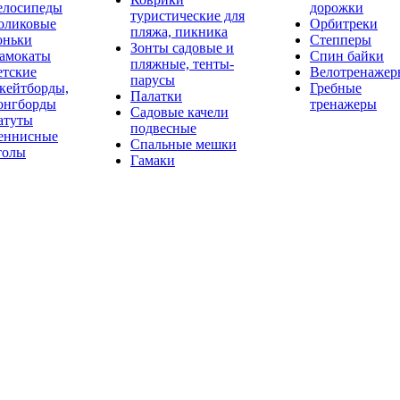
елосипеды
дорожки
туристические для
оликовые
Орбитреки
пляжа, пикника
оньки
Степперы
Зонты садовые и
амокаты
Спин байки
пляжные, тенты-
етские
Велотренажер
парусы
кейтборды,
Гребные
Палатки
онгборды
тренажеры
Садовые качели
атуты
подвесные
еннисные
Спальные мешки
толы
Гамаки