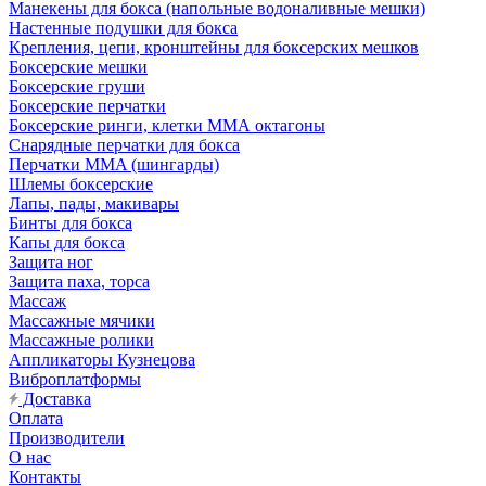
Манекены для бокса (напольные водоналивные мешки)
Настенные подушки для бокса
Крепления, цепи, кронштейны для боксерских мешков
Боксерские мешки
Боксерские груши
Боксерские перчатки
Боксерские ринги, клетки ММА октагоны
Снарядные перчатки для бокса
Перчатки MMA (шингарды)
Шлемы боксерские
Лапы, пады, макивары
Бинты для бокса
Капы для бокса
Защита ног
Защита паха, торса
Массаж
Массажные мячики
Массажные ролики
Аппликаторы Кузнецова
Виброплатформы
Доставка
Оплата
Производители
О нас
Контакты