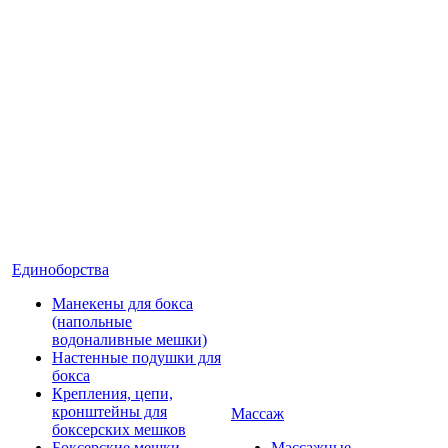
Единоборства
Манекены для бокса
(напольные
водоналивные мешки)
Настенные подушки для
бокса
Крепления, цепи,
кронштейны для
Массаж
боксерских мешков
Боксерские мешки
Массажные