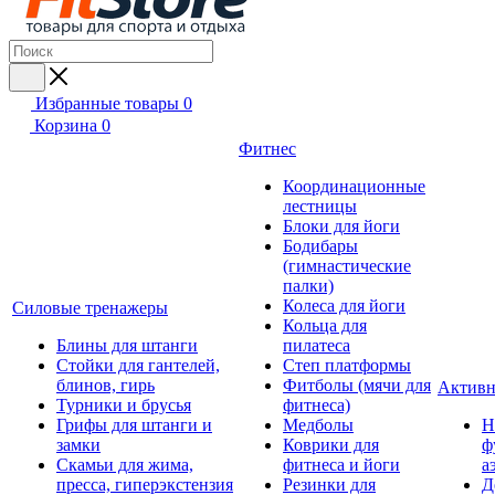
Избранные товары
0
Корзина
0
Фитнес
Координационные
лестницы
Блоки для йоги
Бодибары
(гимнастические
палки)
Колеса для йоги
Силовые тренажеры
Кольца для
Блины для штанги
пилатеса
Стойки для гантелей,
Степ платформы
блинов, гирь
Фитболы (мячи для
Активн
Турники и брусья
фитнеса)
Грифы для штанги и
Медболы
Н
замки
Коврики для
ф
Скамьи для жима,
фитнеса и йоги
а
пресса, гиперэкстензия
Резинки для
Д