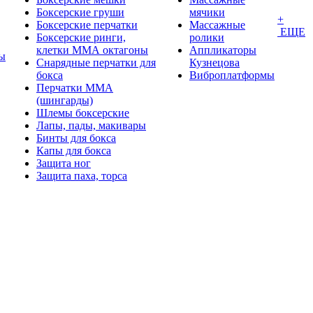
Боксерские груши
мячики
+
Боксерские перчатки
Массажные
ЕЩЕ
Боксерские ринги,
ролики
клетки ММА октагоны
Аппликаторы
ы
Снарядные перчатки для
Кузнецова
бокса
Виброплатформы
Перчатки MMA
(шингарды)
Шлемы боксерские
Лапы, пады, макивары
Бинты для бокса
Капы для бокса
Защита ног
Защита паха, торса