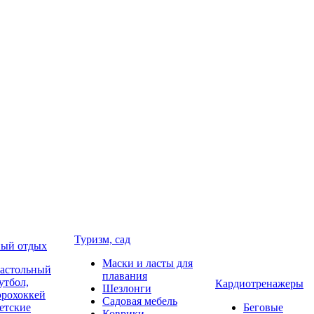
Туризм, сад
ый отдых
Маски и ласты для
астольный
плавания
утбол,
Кардиотренажеры
Шезлонги
эрохоккей
Садовая мебель
етские
Беговые
Коврики