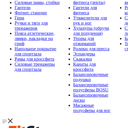
Силовые рамы, стойки
фитнеса (ленты)
в
Гантели
Гантели для
Р
Фитнес станции
фитнеса
к
Гири
Утяжелители для
С
Ручки и тяги для
рук и ног
д
тренажеров
Хулахупы (обручи
С
Пояса атлетические,
для похудения)
л
лямки, накладки на
Упоры для
Б
гриф
отжиманий
Т
Напольное покрытие
Ролики для пресса
с
для спортзала
Эспандеры
Рамы для кроссфита
Скакалки
Силовые тренажеры
Канаты для
для спортзала
кроссфита
Балансировочные
подушки
Балансировочные
полусферы BOSU
Балансировочные
диски
Масажные
полусферы для ног