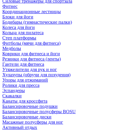
Силовые тренажеры для спортзала
Фитнес
Координационные лестницы
Блоки для йоги
Бодибары (гимнастические палки)
Колеса для йоги
Кольца для пилатеса
Степ платформы
Фитболы (мячи для фитнеса)
Медболы
Коврики для фитнеса и йоги
Резинки для фитнеса (ленты)
Гантели для фитнеса
Утяжелители для рук и ног
Хулахупы (обручи для похудения)
Упоры для отжиманий
Ролики для пресса
Эспандеры
Скакалки
Канаты для кроссфита
Балансировочные подушки
Балансировочные полусферы BOSU
Балансировочные диски
Масажные полусферы для ног
Активный отдых