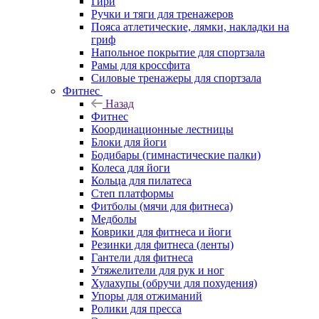
Гири
Ручки и тяги для тренажеров
Пояса атлетические, лямки, накладки на
гриф
Напольное покрытие для спортзала
Рамы для кроссфита
Силовые тренажеры для спортзала
Фитнес
Назад
Фитнес
Координационные лестницы
Блоки для йоги
Бодибары (гимнастические палки)
Колеса для йоги
Кольца для пилатеса
Степ платформы
Фитболы (мячи для фитнеса)
Медболы
Коврики для фитнеса и йоги
Резинки для фитнеса (ленты)
Гантели для фитнеса
Утяжелители для рук и ног
Хулахупы (обручи для похудения)
Упоры для отжиманий
Ролики для пресса