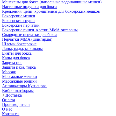
Манекены для бокса (напольные водоналивные мешки)
Настенные подушки для бокса
Крепления, цепи, кронштейны для боксерских мешков
Боксерские мешки
Боксерские груши
Боксерские перчатки
Боксерские ринги, клетки ММА октагоны
Снарядные перчатки для бокса
Перчатки MMA (шингарды)
Шлемы боксерские
Лапы, пады, макивары
Бинты для бокса
Капы для бокса
Защита ног
Защита паха, торса
Массаж
Массажные мячики
Массажные ролики
Аппликаторы Кузнецова
Виброплатформы
Доставка
Оплата
Производители
О нас
Контакты