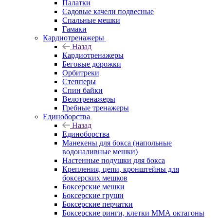
Палатки
Садовые качели подвесные
Спальные мешки
Гамаки
Кардиотренажеры
Назад
Кардиотренажеры
Беговые дорожки
Орбитреки
Степперы
Спин байки
Велотренажеры
Гребные тренажеры
Единоборства
Назад
Единоборства
Манекены для бокса (напольные
водоналивные мешки)
Настенные подушки для бокса
Крепления, цепи, кронштейны для
боксерских мешков
Боксерские мешки
Боксерские груши
Боксерские перчатки
Боксерские ринги, клетки ММА октагоны