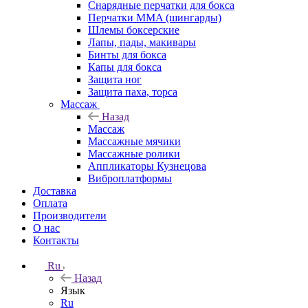
Снарядные перчатки для бокса
Перчатки MMA (шингарды)
Шлемы боксерские
Лапы, пады, макивары
Бинты для бокса
Капы для бокса
Защита ног
Защита паха, торса
Массаж
Назад
Массаж
Массажные мячики
Массажные ролики
Аппликаторы Кузнецова
Виброплатформы
Доставка
Оплата
Производители
О нас
Контакты
Ru
Назад
Язык
Ru