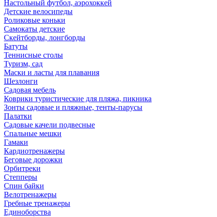
Настольный футбол, аэрохоккей
Детские велосипеды
Роликовые коньки
Самокаты детские
Скейтборды, лонгборды
Батуты
Теннисные столы
Туризм, сад
Маски и ласты для плавания
Шезлонги
Садовая мебель
Коврики туристические для пляжа, пикника
Зонты садовые и пляжные, тенты-парусы
Палатки
Садовые качели подвесные
Спальные мешки
Гамаки
Кардиотренажеры
Беговые дорожки
Орбитреки
Степперы
Спин байки
Велотренажеры
Гребные тренажеры
Единоборства