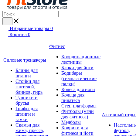
Избранные товары
0
Корзина
0
Фитнес
Координационные
Силовые тренажеры
лестницы
Блоки для йоги
Блины для
Бодибары
штанги
(гимнастические
Стойки для
палки)
гантелей,
Колеса для йоги
блинов, гирь
Кольца для
Турники и
пилатеса
брусья
Степ платформы
Грифы для
Фитболы (мячи
штанги и
Активный отды
для фитнеса)
замки
Медболы
Скамьи для
Настольн
Коврики для
жима, пресса,
футбол,
фитнеса и йоги
гиперэкстензия
аэрохокке