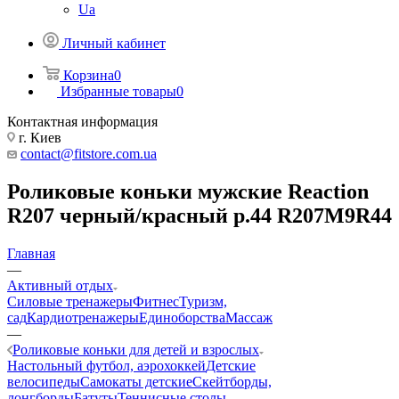
Ua
Личный кабинет
Корзина
0
Избранные товары
0
Контактная информация
г. Киев
contact@fitstore.com.ua
Роликовые коньки мужские Reaction
R207 черный/красный р.44 R207M9R44
Главная
—
Активный отдых
Силовые тренажеры
Фитнес
Туризм,
сад
Кардиотренажеры
Единоборства
Массаж
—
Роликовые коньки для детей и взрослых
Настольный футбол, аэрохоккей
Детские
велосипеды
Самокаты детские
Скейтборды,
лонгборды
Батуты
Теннисные столы