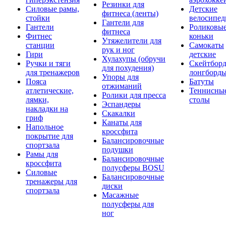
Резинки для
Силовые рамы,
Детские
фитнеса (ленты)
стойки
велосипе
Гантели для
Гантели
Роликовы
фитнеса
Фитнес
коньки
Утяжелители для
станции
Самокаты
рук и ног
Гири
детские
Хулахупы (обручи
Ручки и тяги
Скейтборд
для похудения)
для тренажеров
лонгборд
Упоры для
Пояса
Батуты
отжиманий
атлетические,
Теннисны
Ролики для пресса
лямки,
столы
Эспандеры
накладки на
Скакалки
гриф
Канаты для
Напольное
кроссфита
покрытие для
Балансировочные
спортзала
подушки
Рамы для
Балансировочные
кроссфита
полусферы BOSU
Силовые
Балансировочные
тренажеры для
диски
спортзала
Масажные
полусферы для
ног