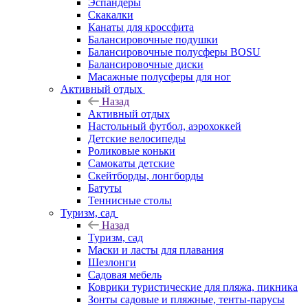
Эспандеры
Скакалки
Канаты для кроссфита
Балансировочные подушки
Балансировочные полусферы BOSU
Балансировочные диски
Масажные полусферы для ног
Активный отдых
Назад
Активный отдых
Настольный футбол, аэрохоккей
Детские велосипеды
Роликовые коньки
Самокаты детские
Скейтборды, лонгборды
Батуты
Теннисные столы
Туризм, сад
Назад
Туризм, сад
Маски и ласты для плавания
Шезлонги
Садовая мебель
Коврики туристические для пляжа, пикника
Зонты садовые и пляжные, тенты-парусы