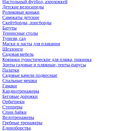
Настольный футбол, аэрохоккей
Детские велосипеды
Роликовые коньки
Самокаты детские
Скейтборды, лонгборды
Батуты
Теннисные столы
Туризм, сад
Маски и ласты для плавания
Шезлонги
Садовая мебель
Коврики туристические для пляжа, пикника
Зонты садовые и пляжные, тенты-парусы
Палатки
Садовые качели подвесные
Спальные мешки
Гамаки
Кардиотренажеры
Беговые дорожки
Орбитреки
Степперы
Спин байки
Велотренажеры
Гребные тренажеры
Единоборства