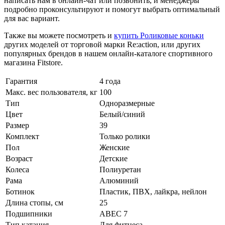
написать нам в онлайн-чат или позвонить, и менеджеры
подробно проконсультируют и помогут выбрать оптимальный
для вас вариант.
Также вы можете посмотреть и
купить Роликовые коньки
других моделей от торговой марки Re:action, или других
популярных брендов в нашем онлайн-каталоге спортивного
магазина Fitstore.
Гарантия
4 года
Макс. вес пользователя, кг
100
Тип
Одноразмерные
Цвет
Белый/синий
Размер
39
Комплект
Только ролики
Пол
Женские
Возраст
Детские
Колеса
Полиуретан
Рама
Алюминий
Ботинок
Пластик, ПВХ, лайкра, нейлон
Длина стопы, см
25
Подшипники
ABEC 7
Тип катания
Для фитнеса