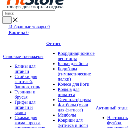
Избранные товары
0
Корзина
0
Фитнес
Координационные
Силовые тренажеры
лестницы
Блоки для йоги
Блины для
Бодибары
штанги
(гимнастические
Стойки для
палки)
гантелей,
Колеса для йоги
блинов, гирь
Кольца для
Турники и
пилатеса
брусья
Степ платформы
Грифы для
Фитболы (мячи
штанги и
Активный отды
для фитнеса)
замки
Медболы
Скамьи для
Настольн
Коврики для
жима, пресса,
футбол,
фитнеса и йоги
гиперэкстензия
аэрохокке