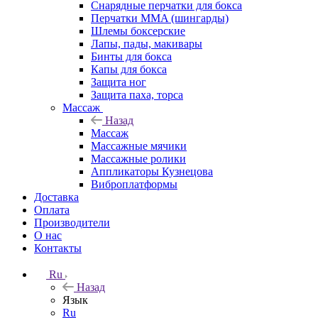
Снарядные перчатки для бокса
Перчатки MMA (шингарды)
Шлемы боксерские
Лапы, пады, макивары
Бинты для бокса
Капы для бокса
Защита ног
Защита паха, торса
Массаж
Назад
Массаж
Массажные мячики
Массажные ролики
Аппликаторы Кузнецова
Виброплатформы
Доставка
Оплата
Производители
О нас
Контакты
Ru
Назад
Язык
Ru