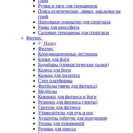
Гири
Ручки и тяги для тренажеров
Пояса атлетические, лямки, накладки на
гриф
Напольное покрытие для спортзала
Рамы для кроссфита
Силовые тренажеры для спортзала
Фитнес
Назад
Фитнес
Координационные лестницы
Блоки для йоги
Бодибары (гимнастические палки)
Колеса для йоги
Кольца для пилатеса
Степ платформы
Фитболы (мячи для фитнеса)
Медболы
Коврики для фитнеса и йоги
Резинки для фитнеса (ленты)
Гантели для фитнеса
Утяжелители для рук и ног
Хулахупы (обручи для похудения)
Упоры для отжиманий
Ролики для пресса