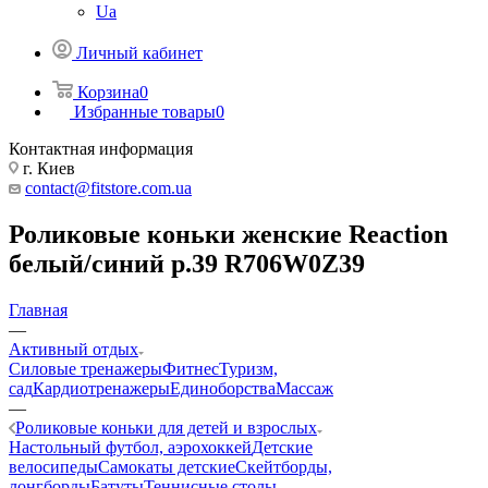
Ua
Личный кабинет
Корзина
0
Избранные товары
0
Контактная информация
г. Киев
contact@fitstore.com.ua
Роликовые коньки женские Reaction
белый/синий р.39 R706W0Z39
Главная
—
Активный отдых
Силовые тренажеры
Фитнес
Туризм,
сад
Кардиотренажеры
Единоборства
Массаж
—
Роликовые коньки для детей и взрослых
Настольный футбол, аэрохоккей
Детские
велосипеды
Самокаты детские
Скейтборды,
лонгборды
Батуты
Теннисные столы