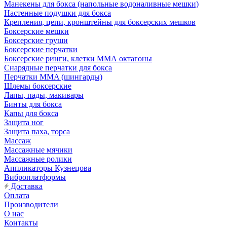
Манекены для бокса (напольные водоналивные мешки)
Настенные подушки для бокса
Крепления, цепи, кронштейны для боксерских мешков
Боксерские мешки
Боксерские груши
Боксерские перчатки
Боксерские ринги, клетки ММА октагоны
Снарядные перчатки для бокса
Перчатки MMA (шингарды)
Шлемы боксерские
Лапы, пады, макивары
Бинты для бокса
Капы для бокса
Защита ног
Защита паха, торса
Массаж
Массажные мячики
Массажные ролики
Аппликаторы Кузнецова
Виброплатформы
Доставка
Оплата
Производители
О нас
Контакты