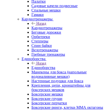
Палатки
Садовые качели подвесные
Спальные мешки
Гамаки
Кардиотренажеры
Назад
Кардиотренажеры
Беговые дорожки
Орбитреки
Степперы
Спин байки
Велотренажеры
Гребные тренажеры
Единоборства
Назад
Единоборства
Манекены для бокса (напольные
водоналивные мешки)
Настенные подушки для бокса
Крепления, цепи, кронштейны для
боксерских мешков
Боксерские мешки
Боксерские груши
Боксерские перчатки
Боксерские ринги, клетки ММА октагоны