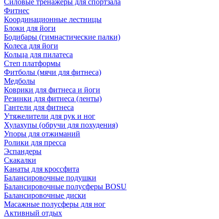
Силовые тренажеры для спортзала
Фитнес
Координационные лестницы
Блоки для йоги
Бодибары (гимнастические палки)
Колеса для йоги
Кольца для пилатеса
Степ платформы
Фитболы (мячи для фитнеса)
Медболы
Коврики для фитнеса и йоги
Резинки для фитнеса (ленты)
Гантели для фитнеса
Утяжелители для рук и ног
Хулахупы (обручи для похудения)
Упоры для отжиманий
Ролики для пресса
Эспандеры
Скакалки
Канаты для кроссфита
Балансировочные подушки
Балансировочные полусферы BOSU
Балансировочные диски
Масажные полусферы для ног
Активный отдых