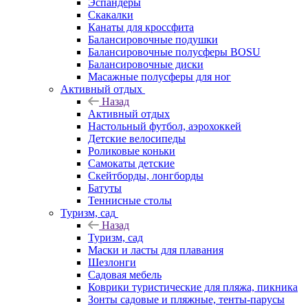
Эспандеры
Скакалки
Канаты для кроссфита
Балансировочные подушки
Балансировочные полусферы BOSU
Балансировочные диски
Масажные полусферы для ног
Активный отдых
Назад
Активный отдых
Настольный футбол, аэрохоккей
Детские велосипеды
Роликовые коньки
Самокаты детские
Скейтборды, лонгборды
Батуты
Теннисные столы
Туризм, сад
Назад
Туризм, сад
Маски и ласты для плавания
Шезлонги
Садовая мебель
Коврики туристические для пляжа, пикника
Зонты садовые и пляжные, тенты-парусы