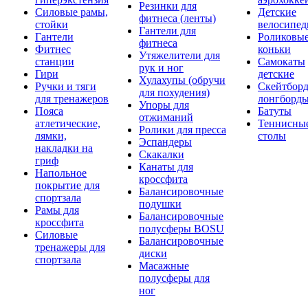
Резинки для
Силовые рамы,
Детские
фитнеса (ленты)
стойки
велосипе
Гантели для
Гантели
Роликовы
фитнеса
Фитнес
коньки
Утяжелители для
станции
Самокаты
рук и ног
Гири
детские
Хулахупы (обручи
Ручки и тяги
Скейтборд
для похудения)
для тренажеров
лонгборд
Упоры для
Пояса
Батуты
отжиманий
атлетические,
Теннисны
Ролики для пресса
лямки,
столы
Эспандеры
накладки на
Скакалки
гриф
Канаты для
Напольное
кроссфита
покрытие для
Балансировочные
спортзала
подушки
Рамы для
Балансировочные
кроссфита
полусферы BOSU
Силовые
Балансировочные
тренажеры для
диски
спортзала
Масажные
полусферы для
ног