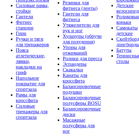
Резинки для
Силовые рамы,
Детские
фитнеса (ленты)
стойки
велосипе
Гантели для
Гантели
Роликовы
фитнеса
Фитнес
коньки
Утяжелители для
станции
Самокаты
рук и ног
Гири
детские
Хулахупы (обручи
Ручки и тяги
Скейтборд
для похудения)
для тренажеров
лонгборд
Упоры для
Пояса
Батуты
отжиманий
атлетические,
Теннисны
Ролики для пресса
лямки,
столы
Эспандеры
накладки на
Скакалки
гриф
Канаты для
Напольное
кроссфита
покрытие для
Балансировочные
спортзала
подушки
Рамы для
Балансировочные
кроссфита
полусферы BOSU
Силовые
Балансировочные
тренажеры для
диски
спортзала
Масажные
полусферы для
ног