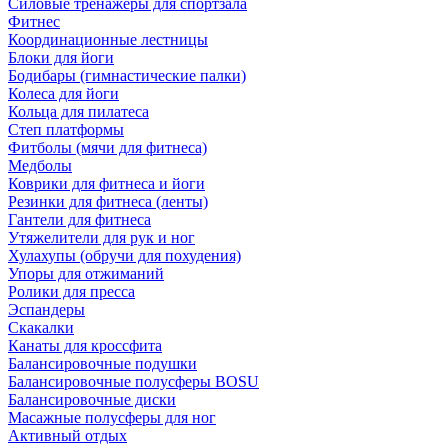
Силовые тренажеры для спортзала
Фитнес
Координационные лестницы
Блоки для йоги
Бодибары (гимнастические палки)
Колеса для йоги
Кольца для пилатеса
Степ платформы
Фитболы (мячи для фитнеса)
Медболы
Коврики для фитнеса и йоги
Резинки для фитнеса (ленты)
Гантели для фитнеса
Утяжелители для рук и ног
Хулахупы (обручи для похудения)
Упоры для отжиманий
Ролики для пресса
Эспандеры
Скакалки
Канаты для кроссфита
Балансировочные подушки
Балансировочные полусферы BOSU
Балансировочные диски
Масажные полусферы для ног
Активный отдых