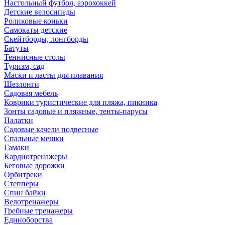
Настольный футбол, аэрохоккей
Детские велосипеды
Роликовые коньки
Самокаты детские
Скейтборды, лонгборды
Батуты
Теннисные столы
Туризм, сад
Маски и ласты для плавания
Шезлонги
Садовая мебель
Коврики туристические для пляжа, пикника
Зонты садовые и пляжные, тенты-парусы
Палатки
Садовые качели подвесные
Спальные мешки
Гамаки
Кардиотренажеры
Беговые дорожки
Орбитреки
Степперы
Спин байки
Велотренажеры
Гребные тренажеры
Единоборства