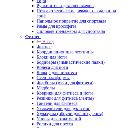
Гири
Ручки и тяги для тренажеров
Пояса атлетические, лямки, накладки на
гриф
Напольное покрытие для спортзала
Рамы для кроссфита
Силовые тренажеры для спортзала
Фитнес
Назад
Фитнес
Координационные лестницы
Блоки для йоги
Бодибары (гимнастические палки)
Колеса для йоги
Кольца для пилатеса
Степ платформы
Фитболы (мячи для фитнеса)
Медболы
Коврики для фитнеса и йоги
Резинки для фитнеса (ленты)
Гантели для фитнеса
Утяжелители для рук и ног
Хулахупы (обручи для похудения)
Упоры для отжиманий
Ролики для пресса