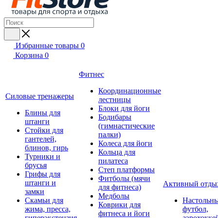
Избранные товары
0
Корзина
0
Фитнес
Координационные
Силовые тренажеры
лестницы
Блоки для йоги
Блины для
Бодибары
штанги
(гимнастические
Стойки для
палки)
гантелей,
Колеса для йоги
блинов, гирь
Кольца для
Турники и
пилатеса
брусья
Степ платформы
Грифы для
Фитболы (мячи
штанги и
Активный отды
для фитнеса)
замки
Медболы
Скамьи для
Настольн
Коврики для
жима, пресса,
футбол,
фитнеса и йоги
гиперэкстензия
аэрохокке