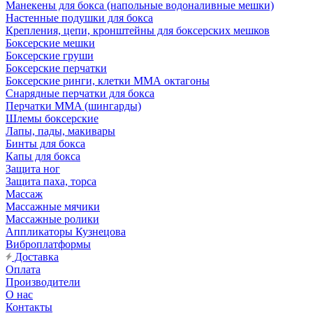
Манекены для бокса (напольные водоналивные мешки)
Настенные подушки для бокса
Крепления, цепи, кронштейны для боксерских мешков
Боксерские мешки
Боксерские груши
Боксерские перчатки
Боксерские ринги, клетки ММА октагоны
Снарядные перчатки для бокса
Перчатки MMA (шингарды)
Шлемы боксерские
Лапы, пады, макивары
Бинты для бокса
Капы для бокса
Защита ног
Защита паха, торса
Массаж
Массажные мячики
Массажные ролики
Аппликаторы Кузнецова
Виброплатформы
Доставка
Оплата
Производители
О нас
Контакты