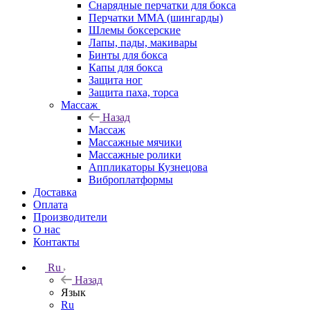
Снарядные перчатки для бокса
Перчатки MMA (шингарды)
Шлемы боксерские
Лапы, пады, макивары
Бинты для бокса
Капы для бокса
Защита ног
Защита паха, торса
Массаж
Назад
Массаж
Массажные мячики
Массажные ролики
Аппликаторы Кузнецова
Виброплатформы
Доставка
Оплата
Производители
О нас
Контакты
Ru
Назад
Язык
Ru