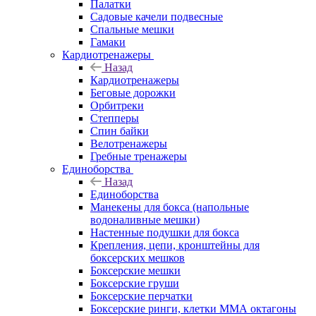
Палатки
Садовые качели подвесные
Спальные мешки
Гамаки
Кардиотренажеры
Назад
Кардиотренажеры
Беговые дорожки
Орбитреки
Степперы
Спин байки
Велотренажеры
Гребные тренажеры
Единоборства
Назад
Единоборства
Манекены для бокса (напольные
водоналивные мешки)
Настенные подушки для бокса
Крепления, цепи, кронштейны для
боксерских мешков
Боксерские мешки
Боксерские груши
Боксерские перчатки
Боксерские ринги, клетки ММА октагоны