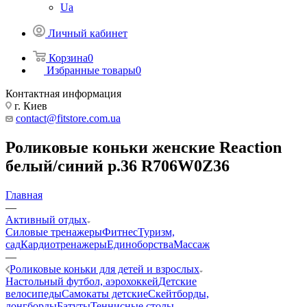
Ua
Личный кабинет
Корзина
0
Избранные товары
0
Контактная информация
г. Киев
contact@fitstore.com.ua
Роликовые коньки женские Reaction
белый/синий р.36 R706W0Z36
Главная
—
Активный отдых
Силовые тренажеры
Фитнес
Туризм,
сад
Кардиотренажеры
Единоборства
Массаж
—
Роликовые коньки для детей и взрослых
Настольный футбол, аэрохоккей
Детские
велосипеды
Самокаты детские
Скейтборды,
лонгборды
Батуты
Теннисные столы