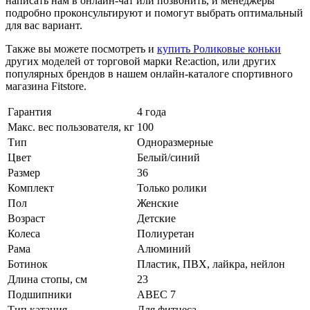
написать нам в онлайн-чат или позвонить, и менеджеры
подробно проконсультируют и помогут выбрать оптимальный
для вас вариант.
Также вы можете посмотреть и
купить Роликовые коньки
других моделей от торговой марки Re:action, или других
популярных брендов в нашем онлайн-каталоге спортивного
магазина Fitstore.
Гарантия
4 года
Макс. вес пользователя, кг
100
Тип
Одноразмерные
Цвет
Белый/синий
Размер
36
Комплект
Только ролики
Пол
Женские
Возраст
Детские
Колеса
Полиуретан
Рама
Алюминий
Ботинок
Пластик, ПВХ, лайкра, нейлон
Длина стопы, см
23
Подшипники
ABEC 7
Тип катания
Для фитнеса