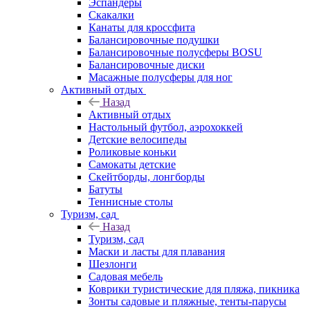
Эспандеры
Скакалки
Канаты для кроссфита
Балансировочные подушки
Балансировочные полусферы BOSU
Балансировочные диски
Масажные полусферы для ног
Активный отдых
Назад
Активный отдых
Настольный футбол, аэрохоккей
Детские велосипеды
Роликовые коньки
Самокаты детские
Скейтборды, лонгборды
Батуты
Теннисные столы
Туризм, сад
Назад
Туризм, сад
Маски и ласты для плавания
Шезлонги
Садовая мебель
Коврики туристические для пляжа, пикника
Зонты садовые и пляжные, тенты-парусы