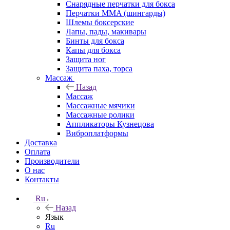
Снарядные перчатки для бокса
Перчатки MMA (шингарды)
Шлемы боксерские
Лапы, пады, макивары
Бинты для бокса
Капы для бокса
Защита ног
Защита паха, торса
Массаж
Назад
Массаж
Массажные мячики
Массажные ролики
Аппликаторы Кузнецова
Виброплатформы
Доставка
Оплата
Производители
О нас
Контакты
Ru
Назад
Язык
Ru