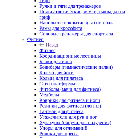
Гири
Ручки и тяги для тренажеров
Пояса атлетические, лямки, накладки на
гриф
Напольное покрытие для спортзала
Рамы для кроссфита
Силовые тренажеры для спортзала
Фитнес
Назад
Фитнес
Координационные лестницы
Блоки для йоги
Бодибары (гимнастические палки)
Колеса для йоги
Кольца для пилатеса
Степ платформы
Фитболы (мячи для фитнеса)
Медболы
Коврики для фитнеса и йоги
Резинки для фитнеса (ленты)
Гантели для фитнеса
Утяжелители для рук и ног
Хулахупы (обручи для похудения)
Упоры для отжиманий
Ролики для пресса