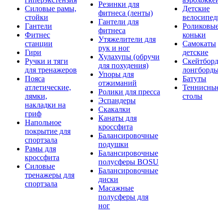
Резинки для
Силовые рамы,
Детские
фитнеса (ленты)
стойки
велосипе
Гантели для
Гантели
Роликовы
фитнеса
Фитнес
коньки
Утяжелители для
станции
Самокаты
рук и ног
Гири
детские
Хулахупы (обручи
Ручки и тяги
Скейтборд
для похудения)
для тренажеров
лонгборд
Упоры для
Пояса
Батуты
отжиманий
атлетические,
Теннисны
Ролики для пресса
лямки,
столы
Эспандеры
накладки на
Скакалки
гриф
Канаты для
Напольное
кроссфита
покрытие для
Балансировочные
спортзала
подушки
Рамы для
Балансировочные
кроссфита
полусферы BOSU
Силовые
Балансировочные
тренажеры для
диски
спортзала
Масажные
полусферы для
ног