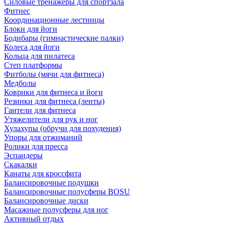
Силовые тренажеры для спортзала
Фитнес
Координационные лестницы
Блоки для йоги
Бодибары (гимнастические палки)
Колеса для йоги
Кольца для пилатеса
Степ платформы
Фитболы (мячи для фитнеса)
Медболы
Коврики для фитнеса и йоги
Резинки для фитнеса (ленты)
Гантели для фитнеса
Утяжелители для рук и ног
Хулахупы (обручи для похудения)
Упоры для отжиманий
Ролики для пресса
Эспандеры
Скакалки
Канаты для кроссфита
Балансировочные подушки
Балансировочные полусферы BOSU
Балансировочные диски
Масажные полусферы для ног
Активный отдых