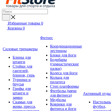
Избранные товары
0
Корзина
0
Фитнес
Координационные
Силовые тренажеры
лестницы
Блоки для йоги
Блины для
Бодибары
штанги
(гимнастические
Стойки для
палки)
гантелей,
Колеса для йоги
блинов, гирь
Кольца для
Турники и
пилатеса
брусья
Степ платформы
Грифы для
Фитболы (мячи
штанги и
Активный отды
для фитнеса)
замки
Медболы
Скамьи для
Настольн
Коврики для
жима, пресса,
футбол,
фитнеса и йоги
гиперэкстензия
аэрохокке