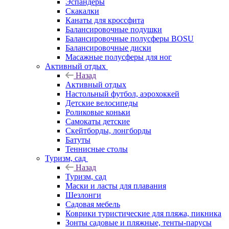
Эспандеры
Скакалки
Канаты для кроссфита
Балансировочные подушки
Балансировочные полусферы BOSU
Балансировочные диски
Масажные полусферы для ног
Активный отдых
Назад
Активный отдых
Настольный футбол, аэрохоккей
Детские велосипеды
Роликовые коньки
Самокаты детские
Скейтборды, лонгборды
Батуты
Теннисные столы
Туризм, сад
Назад
Туризм, сад
Маски и ласты для плавания
Шезлонги
Садовая мебель
Коврики туристические для пляжа, пикника
Зонты садовые и пляжные, тенты-парусы