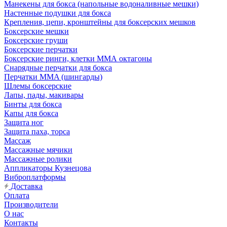
Манекены для бокса (напольные водоналивные мешки)
Настенные подушки для бокса
Крепления, цепи, кронштейны для боксерских мешков
Боксерские мешки
Боксерские груши
Боксерские перчатки
Боксерские ринги, клетки ММА октагоны
Снарядные перчатки для бокса
Перчатки MMA (шингарды)
Шлемы боксерские
Лапы, пады, макивары
Бинты для бокса
Капы для бокса
Защита ног
Защита паха, торса
Массаж
Массажные мячики
Массажные ролики
Аппликаторы Кузнецова
Виброплатформы
Доставка
Оплата
Производители
О нас
Контакты