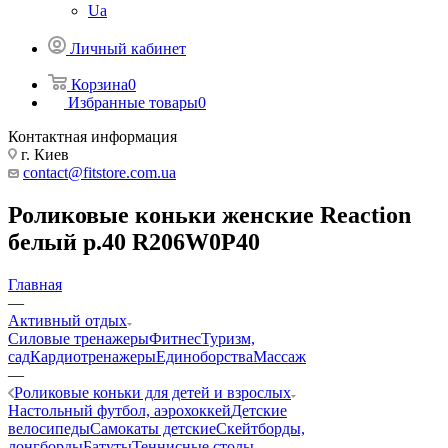
Ua
Личный кабинет
Корзина
0
Избранные товары
0
Контактная информация
г. Киев
contact@fitstore.com.ua
Роликовые коньки женские Reaction
белый р.40 R206W0P40
Главная
—
Активный отдых
Силовые тренажеры
Фитнес
Туризм,
сад
Кардиотренажеры
Единоборства
Массаж
—
Роликовые коньки для детей и взрослых
Настольный футбол, аэрохоккей
Детские
велосипеды
Самокаты детские
Скейтборды,
лонгборды
Батуты
Теннисные столы