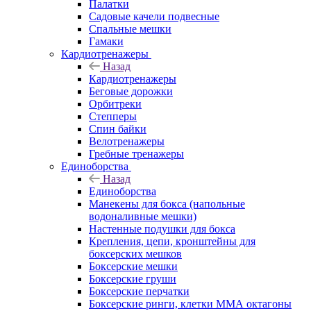
Палатки
Садовые качели подвесные
Спальные мешки
Гамаки
Кардиотренажеры
Назад
Кардиотренажеры
Беговые дорожки
Орбитреки
Степперы
Спин байки
Велотренажеры
Гребные тренажеры
Единоборства
Назад
Единоборства
Манекены для бокса (напольные
водоналивные мешки)
Настенные подушки для бокса
Крепления, цепи, кронштейны для
боксерских мешков
Боксерские мешки
Боксерские груши
Боксерские перчатки
Боксерские ринги, клетки ММА октагоны