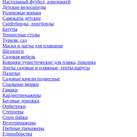
Настольный футбол, аэрохоккей
Детские велосипеды
Роликовые коньки
Самокаты детские
Скейтборды, лонгборды
Батуты
Теннисные столы
Туризм, сад
Маски и ласты для плавания
Шезлонги
Садовая мебель
Коврики туристические для пляжа, пикника
Зонты садовые и пляжные, тенты-парусы
Палатки
Садовые качели подвесные
Спальные мешки
Гамаки
Кардиотренажеры
Беговые дорожки
Орбитреки
Степперы
Спин байки
Велотренажеры
Гребные тренажеры
Единоборства