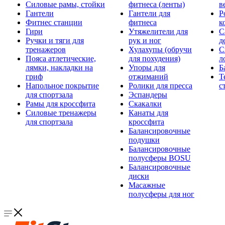
Силовые рамы, стойки
фитнеса (ленты)
в
Гантели
Гантели для
Р
Фитнес станции
фитнеса
к
Гири
Утяжелители для
С
Ручки и тяги для
рук и ног
д
тренажеров
Хулахупы (обручи
С
Пояса атлетические,
для похудения)
л
лямки, накладки на
Упоры для
Б
гриф
отжиманий
Т
Напольное покрытие
Ролики для пресса
с
для спортзала
Эспандеры
Рамы для кроссфита
Скакалки
Силовые тренажеры
Канаты для
для спортзала
кроссфита
Балансировочные
подушки
Балансировочные
полусферы BOSU
Балансировочные
диски
Масажные
полусферы для ног