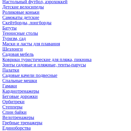
Настольный футбол, аэрохоккей
Детские велосипеды
Роликовые коньки
Самокаты детские
Скейтборды, лонгборды
Батуты
Теннисные столы
Туризм, сад
Маски и ласты для плавания
Шезлонги
Садовая мебель
Коврики туристические для пляжа, пикника
Зонты садовые и пляжные, тенты-парусы
Палатки
Садовые качели подвесные
Спальные мешки
Гамаки
Кардиотренажеры
Беговые дорожки
Орбитреки
Степперы
Спин байки
Велотренажеры
Гребные тренажеры
Единоборства