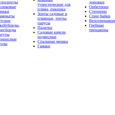
елосипеды
дорожки
туристические для
оликовые
Орбитреки
пляжа, пикника
оньки
Степперы
Зонты садовые и
амокаты
Спин байки
пляжные, тенты-
етские
Велотренажер
парусы
кейтборды,
Гребные
Палатки
онгборды
тренажеры
Садовые качели
атуты
подвесные
еннисные
Спальные мешки
толы
Гамаки