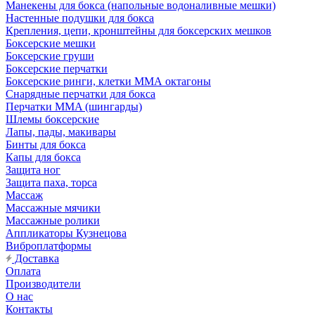
Манекены для бокса (напольные водоналивные мешки)
Настенные подушки для бокса
Крепления, цепи, кронштейны для боксерских мешков
Боксерские мешки
Боксерские груши
Боксерские перчатки
Боксерские ринги, клетки ММА октагоны
Снарядные перчатки для бокса
Перчатки MMA (шингарды)
Шлемы боксерские
Лапы, пады, макивары
Бинты для бокса
Капы для бокса
Защита ног
Защита паха, торса
Массаж
Массажные мячики
Массажные ролики
Аппликаторы Кузнецова
Виброплатформы
Доставка
Оплата
Производители
О нас
Контакты