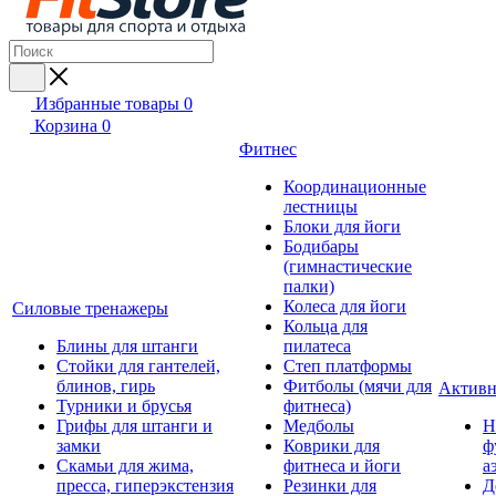
Избранные товары
0
Корзина
0
Фитнес
Координационные
лестницы
Блоки для йоги
Бодибары
(гимнастические
палки)
Колеса для йоги
Силовые тренажеры
Кольца для
Блины для штанги
пилатеса
Стойки для гантелей,
Степ платформы
блинов, гирь
Фитболы (мячи для
Активн
Турники и брусья
фитнеса)
Грифы для штанги и
Медболы
Н
замки
Коврики для
ф
Скамьи для жима,
фитнеса и йоги
а
пресса, гиперэкстензия
Резинки для
Д