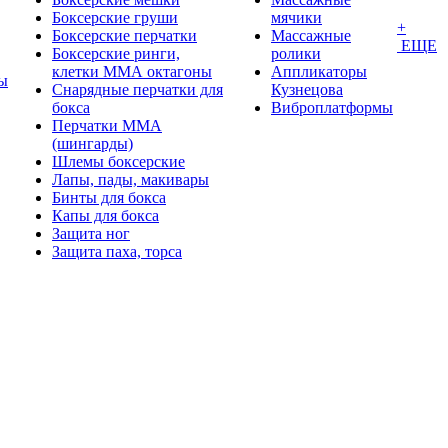
Боксерские груши
мячики
+
Боксерские перчатки
Массажные
ЕЩЕ
Боксерские ринги,
ролики
клетки ММА октагоны
Аппликаторы
ы
Снарядные перчатки для
Кузнецова
бокса
Виброплатформы
Перчатки MMA
(шингарды)
Шлемы боксерские
Лапы, пады, макивары
Бинты для бокса
Капы для бокса
Защита ног
Защита паха, торса