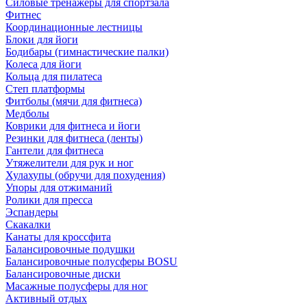
Силовые тренажеры для спортзала
Фитнес
Координационные лестницы
Блоки для йоги
Бодибары (гимнастические палки)
Колеса для йоги
Кольца для пилатеса
Степ платформы
Фитболы (мячи для фитнеса)
Медболы
Коврики для фитнеса и йоги
Резинки для фитнеса (ленты)
Гантели для фитнеса
Утяжелители для рук и ног
Хулахупы (обручи для похудения)
Упоры для отжиманий
Ролики для пресса
Эспандеры
Скакалки
Канаты для кроссфита
Балансировочные подушки
Балансировочные полусферы BOSU
Балансировочные диски
Масажные полусферы для ног
Активный отдых