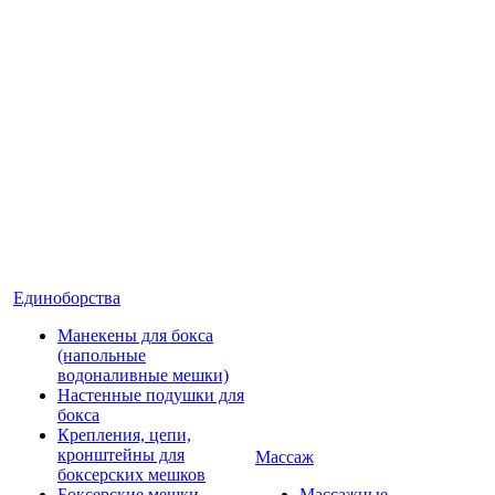
Единоборства
Манекены для бокса
(напольные
водоналивные мешки)
Настенные подушки для
бокса
Крепления, цепи,
кронштейны для
Массаж
боксерских мешков
Боксерские мешки
Массажные