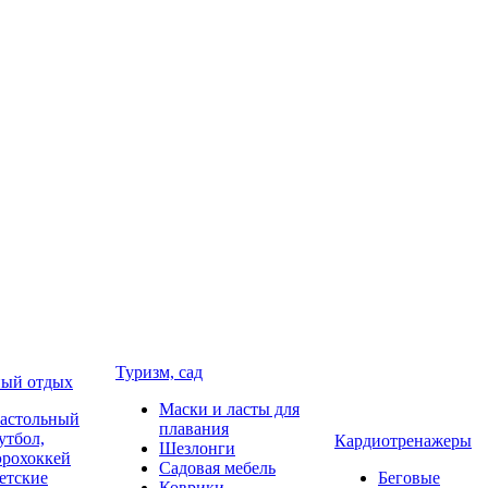
Туризм, сад
ый отдых
Маски и ласты для
астольный
плавания
утбол,
Кардиотренажеры
Шезлонги
эрохоккей
Садовая мебель
етские
Беговые
Коврики