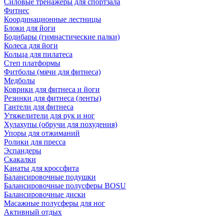
Силовые тренажеры для спортзала
Фитнес
Координационные лестницы
Блоки для йоги
Бодибары (гимнастические палки)
Колеса для йоги
Кольца для пилатеса
Степ платформы
Фитболы (мячи для фитнеса)
Медболы
Коврики для фитнеса и йоги
Резинки для фитнеса (ленты)
Гантели для фитнеса
Утяжелители для рук и ног
Хулахупы (обручи для похудения)
Упоры для отжиманий
Ролики для пресса
Эспандеры
Скакалки
Канаты для кроссфита
Балансировочные подушки
Балансировочные полусферы BOSU
Балансировочные диски
Масажные полусферы для ног
Активный отдых