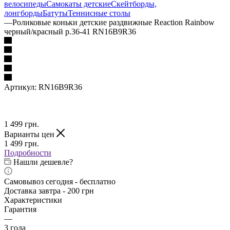
велосипеды
Самокаты детские
Скейтборды,
лонгборды
Батуты
Теннисные столы
—
Роликовые коньки детские раздвижные Reaction Rainbow
черный/красный р.36-41 RN16B9R36
Артикул:
RN16B9R36
1 499
грн.
Варианты цен
1 499
грн.
Подробности
Нашли дешевле?
Самовывоз сегодня - бесплатно
Доставка завтра - 200 грн
Характеристики
Гарантия
—
3 года