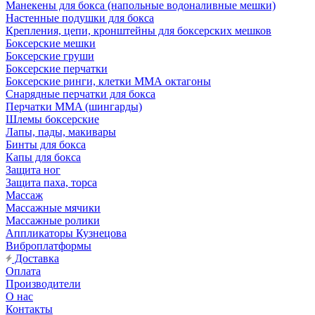
Манекены для бокса (напольные водоналивные мешки)
Настенные подушки для бокса
Крепления, цепи, кронштейны для боксерских мешков
Боксерские мешки
Боксерские груши
Боксерские перчатки
Боксерские ринги, клетки ММА октагоны
Снарядные перчатки для бокса
Перчатки MMA (шингарды)
Шлемы боксерские
Лапы, пады, макивары
Бинты для бокса
Капы для бокса
Защита ног
Защита паха, торса
Массаж
Массажные мячики
Массажные ролики
Аппликаторы Кузнецова
Виброплатформы
Доставка
Оплата
Производители
О нас
Контакты