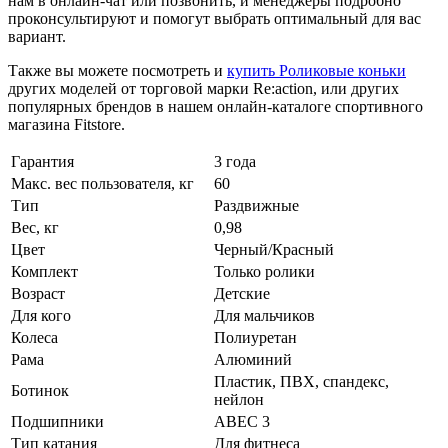
нам в онлайн-чат или позвонить, и менеджеры подробно
проконсультируют и помогут выбрать оптимальный для вас
вариант.
Также вы можете посмотреть и
купить Роликовые коньки
других моделей от торговой марки Re:action, или других
популярных брендов в нашем онлайн-каталоге спортивного
магазина Fitstore.
Гарантия
3 года
Макс. вес пользователя, кг
60
Тип
Раздвижные
Вес, кг
0,98
Цвет
Черный/Красный
Комплект
Только ролики
Возраст
Детские
Для кого
Для мальчиков
Колеса
Полиуретан
Рама
Алюминий
Пластик, ПВХ, спандекс,
Ботинок
нейлон
Подшипники
ABEC 3
Тип катания
Для фитнеса