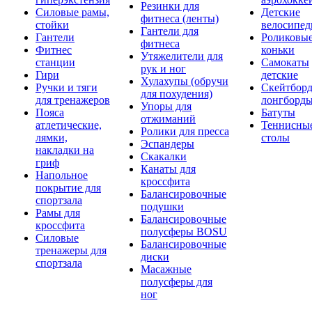
Резинки для
Силовые рамы,
Детские
фитнеса (ленты)
стойки
велосипе
Гантели для
Гантели
Роликовы
фитнеса
Фитнес
коньки
Утяжелители для
станции
Самокаты
рук и ног
Гири
детские
Хулахупы (обручи
Ручки и тяги
Скейтборд
для похудения)
для тренажеров
лонгборд
Упоры для
Пояса
Батуты
отжиманий
атлетические,
Теннисны
Ролики для пресса
лямки,
столы
Эспандеры
накладки на
Скакалки
гриф
Канаты для
Напольное
кроссфита
покрытие для
Балансировочные
спортзала
подушки
Рамы для
Балансировочные
кроссфита
полусферы BOSU
Силовые
Балансировочные
тренажеры для
диски
спортзала
Масажные
полусферы для
ног