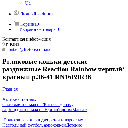
Ua
Личный кабинет
Корзина
0
Избранные товары
0
Контактная информация
г. Киев
contact@fitstore.com.ua
Роликовые коньки детские
раздвижные Reaction Rainbow черный/
красный р.36-41 RN16B9R36
Главная
—
Активный отдых
Силовые тренажеры
Фитнес
Туризм,
сад
Кардиотренажеры
Единоборства
Массаж
—
Роликовые коньки для детей и взрослых
Настольный футбол, аэрохоккей
Детские