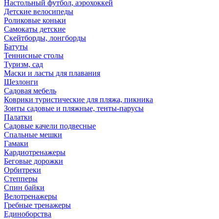
Настольный футбол, аэрохоккей
Детские велосипеды
Роликовые коньки
Самокаты детские
Скейтборды, лонгборды
Батуты
Теннисные столы
Туризм, сад
Маски и ласты для плавания
Шезлонги
Садовая мебель
Коврики туристические для пляжа, пикника
Зонты садовые и пляжные, тенты-парусы
Палатки
Садовые качели подвесные
Спальные мешки
Гамаки
Кардиотренажеры
Беговые дорожки
Орбитреки
Степперы
Спин байки
Велотренажеры
Гребные тренажеры
Единоборства