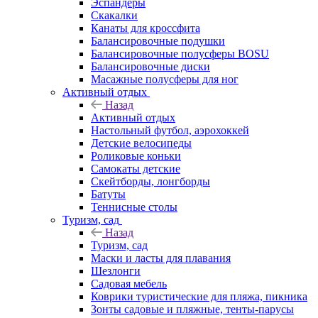
Эспандеры
Скакалки
Канаты для кроссфита
Балансировочные подушки
Балансировочные полусферы BOSU
Балансировочные диски
Масажные полусферы для ног
Активный отдых
Назад
Активный отдых
Настольный футбол, аэрохоккей
Детские велосипеды
Роликовые коньки
Самокаты детские
Скейтборды, лонгборды
Батуты
Теннисные столы
Туризм, сад
Назад
Туризм, сад
Маски и ласты для плавания
Шезлонги
Садовая мебель
Коврики туристические для пляжа, пикника
Зонты садовые и пляжные, тенты-парусы