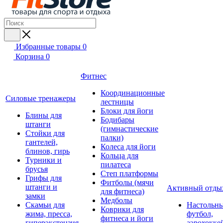
Избранные товары
0
Корзина
0
Фитнес
Координационные
Силовые тренажеры
лестницы
Блоки для йоги
Блины для
Бодибары
штанги
(гимнастические
Стойки для
палки)
гантелей,
Колеса для йоги
блинов, гирь
Кольца для
Турники и
пилатеса
брусья
Степ платформы
Грифы для
Фитболы (мячи
штанги и
Активный отды
для фитнеса)
замки
Медболы
Скамьи для
Настольн
Коврики для
жима, пресса,
футбол,
фитнеса и йоги
гиперэкстензия
аэрохокке