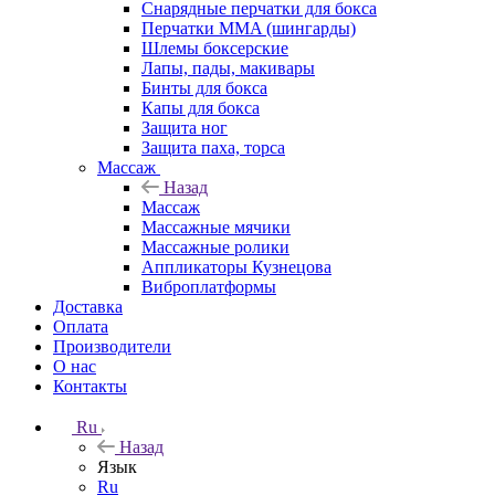
Снарядные перчатки для бокса
Перчатки MMA (шингарды)
Шлемы боксерские
Лапы, пады, макивары
Бинты для бокса
Капы для бокса
Защита ног
Защита паха, торса
Массаж
Назад
Массаж
Массажные мячики
Массажные ролики
Аппликаторы Кузнецова
Виброплатформы
Доставка
Оплата
Производители
О нас
Контакты
Ru
Назад
Язык
Ru