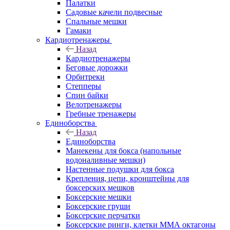
Палатки
Садовые качели подвесные
Спальные мешки
Гамаки
Кардиотренажеры
Назад
Кардиотренажеры
Беговые дорожки
Орбитреки
Степперы
Спин байки
Велотренажеры
Гребные тренажеры
Единоборства
Назад
Единоборства
Манекены для бокса (напольные
водоналивные мешки)
Настенные подушки для бокса
Крепления, цепи, кронштейны для
боксерских мешков
Боксерские мешки
Боксерские груши
Боксерские перчатки
Боксерские ринги, клетки ММА октагоны