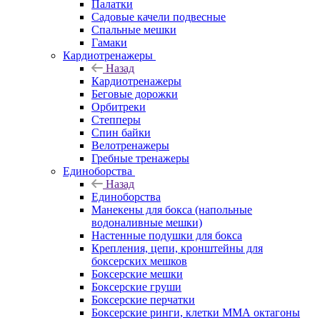
Палатки
Садовые качели подвесные
Спальные мешки
Гамаки
Кардиотренажеры
Назад
Кардиотренажеры
Беговые дорожки
Орбитреки
Степперы
Спин байки
Велотренажеры
Гребные тренажеры
Единоборства
Назад
Единоборства
Манекены для бокса (напольные
водоналивные мешки)
Настенные подушки для бокса
Крепления, цепи, кронштейны для
боксерских мешков
Боксерские мешки
Боксерские груши
Боксерские перчатки
Боксерские ринги, клетки ММА октагоны