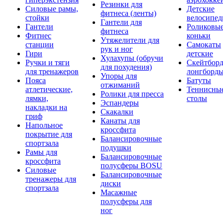
Резинки для
Силовые рамы,
Детские
фитнеса (ленты)
стойки
велосипе
Гантели для
Гантели
Роликовы
фитнеса
Фитнес
коньки
Утяжелители для
станции
Самокаты
рук и ног
Гири
детские
Хулахупы (обручи
Ручки и тяги
Скейтборд
для похудения)
для тренажеров
лонгборд
Упоры для
Пояса
Батуты
отжиманий
атлетические,
Теннисны
Ролики для пресса
лямки,
столы
Эспандеры
накладки на
Скакалки
гриф
Канаты для
Напольное
кроссфита
покрытие для
Балансировочные
спортзала
подушки
Рамы для
Балансировочные
кроссфита
полусферы BOSU
Силовые
Балансировочные
тренажеры для
диски
спортзала
Масажные
полусферы для
ног