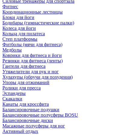
Силовые тренажеры для спортзала
Фитнес
Координационные лестницы
Блоки для йоги
Бодибары (гимнастические палки)
Колеса для йоги
Кольца для пилатеса
Степ платформы
Фитболы (мячи для фитнеса)
Медболы
Коврики для фитнеса и йоги
Резинки для фитнеса (ленты)
Гантели для фитнеса
Утяжелители для рук и ног
Хулахупы (обручи для похудения)
Упоры для отжиманий
Ролики для пресса
Эспандеры
Скакалки
Канаты для кроссфита
Балансировочные подушки
Балансировочные полусферы BOSU
Балансировочные диски
Масажные полусферы для ног
Активный отдых