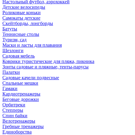
Настольный футбол, аэрохоккей
Детские велосипеды
Роликовые коньки
Самокаты детские
Скейтборды, лонгборды
Батуты
Теннисные столы
Туризм, сад
Маски и ласты для плавания
Шезлонги
Садовая мебель
Коврики туристические для пляжа, пикника
Зонты садовые и пляжные, тенты-парусы
Палатки
Садовые качели подвесные
Спальные мешки
Гамаки
Кардиотренажеры
Беговые дорожки
Орбитреки
Степперы
Спин байки
Велотренажеры
Гребные тренажеры
Единоборства