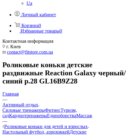
Ua
Личный кабинет
Корзина
0
Избранные товары
0
Контактная информация
г. Киев
contact@fitstore.com.ua
Роликовые коньки детские
раздвижные Reaction Galaxy черный/
синий р.28 GL16B9Z28
Главная
—
Активный отдых
Силовые тренажеры
Фитнес
Туризм,
сад
Кардиотренажеры
Единоборства
Массаж
—
Роликовые коньки для детей и взрослых
Настольный футбол, аэрохоккей
Детские