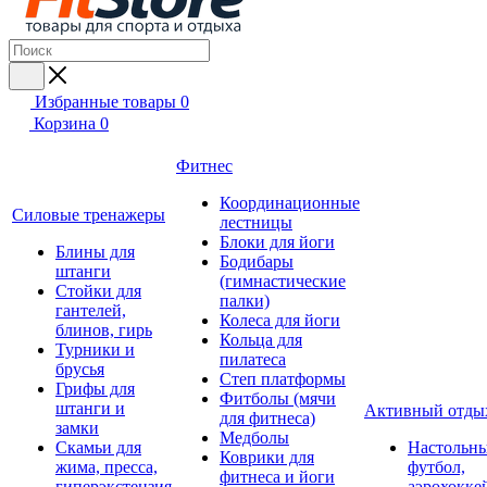
Избранные товары
0
Корзина
0
Фитнес
Координационные
Силовые тренажеры
лестницы
Блоки для йоги
Блины для
Бодибары
штанги
(гимнастические
Стойки для
палки)
гантелей,
Колеса для йоги
блинов, гирь
Кольца для
Турники и
пилатеса
брусья
Степ платформы
Грифы для
Фитболы (мячи
штанги и
Активный отды
для фитнеса)
замки
Медболы
Скамьи для
Настольн
Коврики для
жима, пресса,
футбол,
фитнеса и йоги
гиперэкстензия
аэрохокке