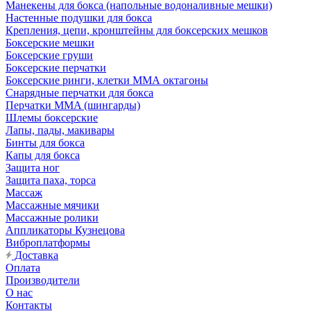
Манекены для бокса (напольные водоналивные мешки)
Настенные подушки для бокса
Крепления, цепи, кронштейны для боксерских мешков
Боксерские мешки
Боксерские груши
Боксерские перчатки
Боксерские ринги, клетки ММА октагоны
Снарядные перчатки для бокса
Перчатки MMA (шингарды)
Шлемы боксерские
Лапы, пады, макивары
Бинты для бокса
Капы для бокса
Защита ног
Защита паха, торса
Массаж
Массажные мячики
Массажные ролики
Аппликаторы Кузнецова
Виброплатформы
Доставка
Оплата
Производители
О нас
Контакты