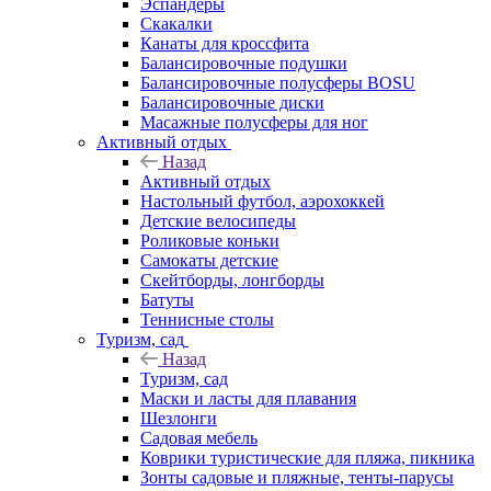
Эспандеры
Скакалки
Канаты для кроссфита
Балансировочные подушки
Балансировочные полусферы BOSU
Балансировочные диски
Масажные полусферы для ног
Активный отдых
Назад
Активный отдых
Настольный футбол, аэрохоккей
Детские велосипеды
Роликовые коньки
Самокаты детские
Скейтборды, лонгборды
Батуты
Теннисные столы
Туризм, сад
Назад
Туризм, сад
Маски и ласты для плавания
Шезлонги
Садовая мебель
Коврики туристические для пляжа, пикника
Зонты садовые и пляжные, тенты-парусы