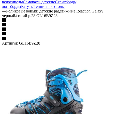
велосипеды
Самокаты детские
Скейтборды,
лонгборды
Батуты
Теннисные столы
—
Роликовые коньки детские раздвижные Reaction Galaxy
черный/синий р.28 GL16B9Z28
Артикул:
GL16B9Z28