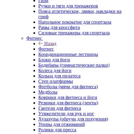
Гири
Ручки и тяги для тренажеров
Пояса атлетические, лямки, накладки на
гриф
Напольное покрытие для спортзала
Рамы для кроссфита
Силовые тренажеры для спортзала
Фитнес
Назад
Фитнес
Координационные лестницы
Блоки для йоги
Бодибары (гимнастические палки)
Колеса для йоги
Кольца для пилатеса
Степ платформы
Фитболы (мячи для фитнеса)
Медболы
Коврики для фитнеса и йоги
Резинки для фитнеса (ленты)
Гантели для фитнеса
Утяжелители для рук и ног
Хулахупы (обручи для похудения)
Упоры для отжиманий
Ролики для пресса