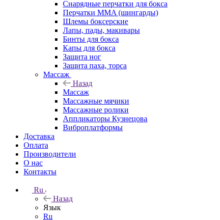
Снарядные перчатки для бокса
Перчатки MMA (шингарды)
Шлемы боксерские
Лапы, пады, макивары
Бинты для бокса
Капы для бокса
Защита ног
Защита паха, торса
Массаж
Назад
Массаж
Массажные мячики
Массажные ролики
Аппликаторы Кузнецова
Виброплатформы
Доставка
Оплата
Производители
О нас
Контакты
Ru
Назад
Язык
Ru