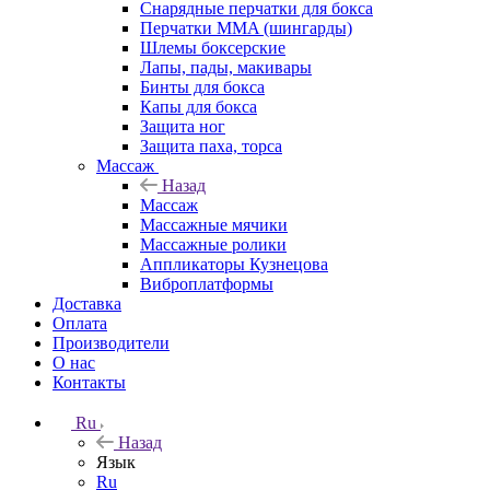
Снарядные перчатки для бокса
Перчатки MMA (шингарды)
Шлемы боксерские
Лапы, пады, макивары
Бинты для бокса
Капы для бокса
Защита ног
Защита паха, торса
Массаж
Назад
Массаж
Массажные мячики
Массажные ролики
Аппликаторы Кузнецова
Виброплатформы
Доставка
Оплата
Производители
О нас
Контакты
Ru
Назад
Язык
Ru