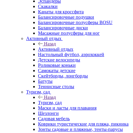
Эспандеры
Скакалки
Канаты для кроссфита
Балансировочные подушки
Балансировочные полусферы BOSU
Балансировочные диски
Масажные полусферы для ног
Активный отдых
Назад
Активный отдых
Настольный футбол, аэрохоккей
Детские велосипеды
Роликовые коньки
Самокаты детские
Скейтборды, лонгборды
Батуты
Теннисные столы
Туризм, сад
Назад
Туризм, сад
Маски и ласты для плавания
Шезлонги
Садовая мебель
Коврики туристические для пляжа, пикника
Зонты садовые и пляжные, тенты-парусы