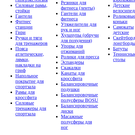
Резинки для
Силовые рамы,
Детские
фитнеса (ленты)
стойки
велосипе
Гантели для
Гантели
Роликовы
фитнеса
Фитнес
коньки
Утяжелители для
станции
Самокаты
рук и ног
Гири
детские
Хулахупы (обручи
Ручки и тяги
Скейтборд
для похудения)
для тренажеров
лонгборд
Упоры для
Пояса
Батуты
отжиманий
атлетические,
Теннисны
Ролики для пресса
лямки,
столы
Эспандеры
накладки на
Скакалки
гриф
Канаты для
Напольное
кроссфита
покрытие для
Балансировочные
спортзала
подушки
Рамы для
Балансировочные
кроссфита
полусферы BOSU
Силовые
Балансировочные
тренажеры для
диски
спортзала
Масажные
полусферы для
ног