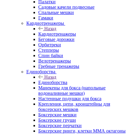
Палатки
Садовые качели подвесные
Спальные мешки
Гамаки
Кардиотренажеры
Назад
Кардиотренажеры
Беговые дорожки
Орбитреки
Степперы
Спин байки
Велотренажеры
Гребные тренажеры
Единоборства
Назад
Единоборства
Манекены для бокса (напольные
водоналивные мешки)
Настенные подушки для бокса
Крепления, цепи, кронштейны для
боксерских мешков
Боксерские мешки
Боксерские груши
Боксерские перчатки
Боксерские ринги, клетки ММА октагоны