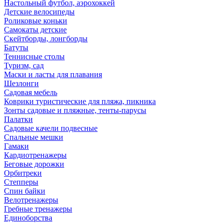
Настольный футбол, аэрохоккей
Детские велосипеды
Роликовые коньки
Самокаты детские
Скейтборды, лонгборды
Батуты
Теннисные столы
Туризм, сад
Маски и ласты для плавания
Шезлонги
Садовая мебель
Коврики туристические для пляжа, пикника
Зонты садовые и пляжные, тенты-парусы
Палатки
Садовые качели подвесные
Спальные мешки
Гамаки
Кардиотренажеры
Беговые дорожки
Орбитреки
Степперы
Спин байки
Велотренажеры
Гребные тренажеры
Единоборства