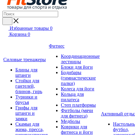
Избранные товары
0
Корзина
0
Фитнес
Координационные
Силовые тренажеры
лестницы
Блоки для йоги
Блины для
Бодибары
штанги
(гимнастические
Стойки для
палки)
гантелей,
Колеса для йоги
блинов, гирь
Кольца для
Турники и
пилатеса
брусья
Степ платформы
Грифы для
Фитболы (мячи
штанги и
Активный отды
для фитнеса)
замки
Медболы
Скамьи для
Настольн
Коврики для
жима, пресса,
футбол,
фитнеса и йоги
гиперэкстензия
аэрохокке