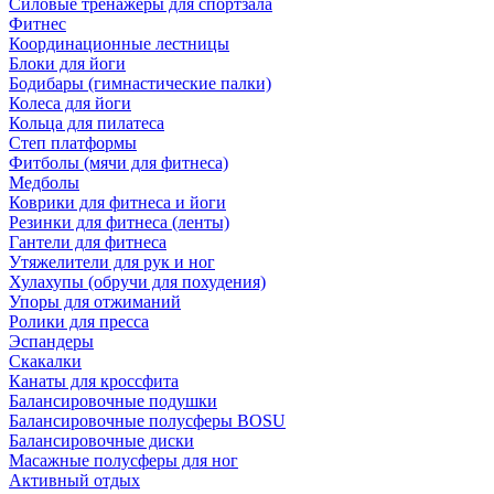
Силовые тренажеры для спортзала
Фитнес
Координационные лестницы
Блоки для йоги
Бодибары (гимнастические палки)
Колеса для йоги
Кольца для пилатеса
Степ платформы
Фитболы (мячи для фитнеса)
Медболы
Коврики для фитнеса и йоги
Резинки для фитнеса (ленты)
Гантели для фитнеса
Утяжелители для рук и ног
Хулахупы (обручи для похудения)
Упоры для отжиманий
Ролики для пресса
Эспандеры
Скакалки
Канаты для кроссфита
Балансировочные подушки
Балансировочные полусферы BOSU
Балансировочные диски
Масажные полусферы для ног
Активный отдых