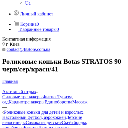
Ua
Личный кабинет
Корзина
0
Избранные товары
0
Контактная информация
г. Киев
contact@fitstore.com.ua
Роликовые коньки Botas STRATOS 90
черн/сер/красн/41
Главная
—
Активный отдых
Силовые тренажеры
Фитнес
Туризм,
сад
Кардиотренажеры
Единоборства
Массаж
—
Роликовые коньки для детей и взрослых
Настольный футбол, аэрохоккей
Детские
велосипеды
Самокаты детские
Скейтборды,
лонгборды
Батуты
Теннисные столы