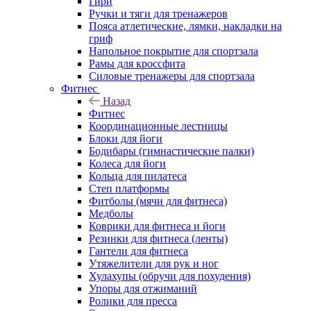
Гири
Ручки и тяги для тренажеров
Пояса атлетические, лямки, накладки на
гриф
Напольное покрытие для спортзала
Рамы для кроссфита
Силовые тренажеры для спортзала
Фитнес
Назад
Фитнес
Координационные лестницы
Блоки для йоги
Бодибары (гимнастические палки)
Колеса для йоги
Кольца для пилатеса
Степ платформы
Фитболы (мячи для фитнеса)
Медболы
Коврики для фитнеса и йоги
Резинки для фитнеса (ленты)
Гантели для фитнеса
Утяжелители для рук и ног
Хулахупы (обручи для похудения)
Упоры для отжиманий
Ролики для пресса