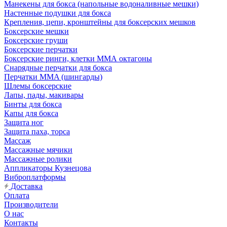
Манекены для бокса (напольные водоналивные мешки)
Настенные подушки для бокса
Крепления, цепи, кронштейны для боксерских мешков
Боксерские мешки
Боксерские груши
Боксерские перчатки
Боксерские ринги, клетки ММА октагоны
Снарядные перчатки для бокса
Перчатки MMA (шингарды)
Шлемы боксерские
Лапы, пады, макивары
Бинты для бокса
Капы для бокса
Защита ног
Защита паха, торса
Массаж
Массажные мячики
Массажные ролики
Аппликаторы Кузнецова
Виброплатформы
Доставка
Оплата
Производители
О нас
Контакты