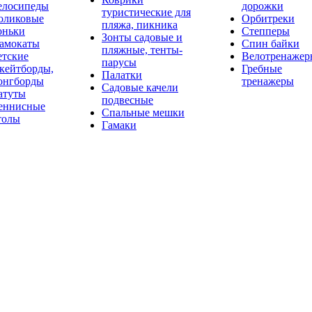
елосипеды
дорожки
туристические для
оликовые
Орбитреки
пляжа, пикника
оньки
Степперы
Зонты садовые и
амокаты
Спин байки
пляжные, тенты-
етские
Велотренажер
парусы
кейтборды,
Гребные
Палатки
онгборды
тренажеры
Садовые качели
атуты
подвесные
еннисные
Спальные мешки
толы
Гамаки