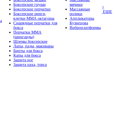
Боксерские груши
мячики
+
Боксерские перчатки
Массажные
ЕЩЕ
Боксерские ринги,
ролики
клетки ММА октагоны
Аппликаторы
ы
Снарядные перчатки для
Кузнецова
бокса
Виброплатформы
Перчатки MMA
(шингарды)
Шлемы боксерские
Лапы, пады, макивары
Бинты для бокса
Капы для бокса
Защита ног
Защита паха, торса