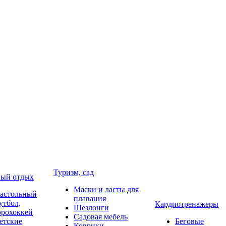
Туризм, сад
ый отдых
Маски и ласты для
астольный
плавания
утбол,
Кардиотренажеры
Шезлонги
эрохоккей
Садовая мебель
етские
Беговые
Коврики