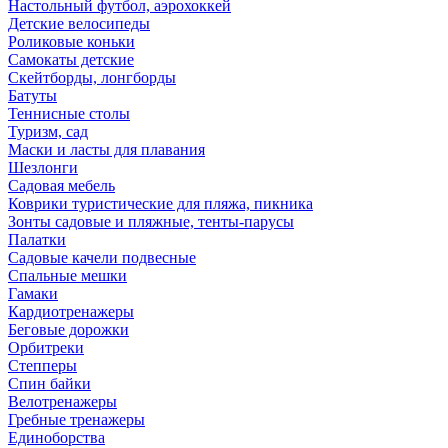
Настольный футбол, аэрохоккей
Детские велосипеды
Роликовые коньки
Самокаты детские
Скейтборды, лонгборды
Батуты
Теннисные столы
Туризм, сад
Маски и ласты для плавания
Шезлонги
Садовая мебель
Коврики туристические для пляжа, пикника
Зонты садовые и пляжные, тенты-парусы
Палатки
Садовые качели подвесные
Спальные мешки
Гамаки
Кардиотренажеры
Беговые дорожки
Орбитреки
Степперы
Спин байки
Велотренажеры
Гребные тренажеры
Единоборства