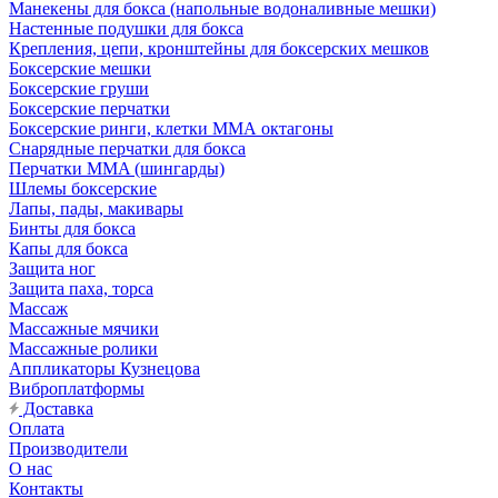
Манекены для бокса (напольные водоналивные мешки)
Настенные подушки для бокса
Крепления, цепи, кронштейны для боксерских мешков
Боксерские мешки
Боксерские груши
Боксерские перчатки
Боксерские ринги, клетки ММА октагоны
Снарядные перчатки для бокса
Перчатки MMA (шингарды)
Шлемы боксерские
Лапы, пады, макивары
Бинты для бокса
Капы для бокса
Защита ног
Защита паха, торса
Массаж
Массажные мячики
Массажные ролики
Аппликаторы Кузнецова
Виброплатформы
Доставка
Оплата
Производители
О нас
Контакты