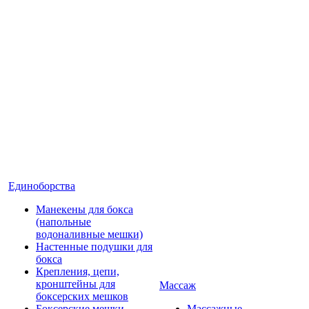
Единоборства
Манекены для бокса
(напольные
водоналивные мешки)
Настенные подушки для
бокса
Крепления, цепи,
кронштейны для
Массаж
боксерских мешков
Боксерские мешки
Массажные