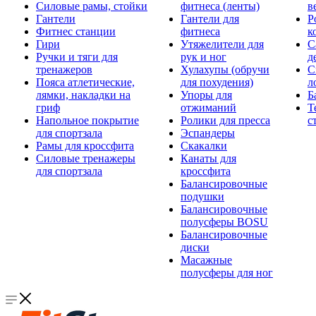
Силовые рамы, стойки
фитнеса (ленты)
в
Гантели
Гантели для
Р
Фитнес станции
фитнеса
к
Гири
Утяжелители для
С
Ручки и тяги для
рук и ног
д
тренажеров
Хулахупы (обручи
С
Пояса атлетические,
для похудения)
л
лямки, накладки на
Упоры для
Б
гриф
отжиманий
Т
Напольное покрытие
Ролики для пресса
с
для спортзала
Эспандеры
Рамы для кроссфита
Скакалки
Силовые тренажеры
Канаты для
для спортзала
кроссфита
Балансировочные
подушки
Балансировочные
полусферы BOSU
Балансировочные
диски
Масажные
полусферы для ног