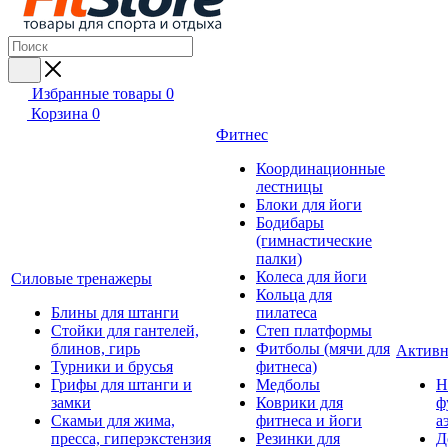
Избранные товары
0
Корзина
0
Фитнес
Координационные
лестницы
Блоки для йоги
Бодибары
(гимнастические
палки)
Колеса для йоги
Силовые тренажеры
Кольца для
Блины для штанги
пилатеса
Стойки для гантелей,
Степ платформы
блинов, гирь
Фитболы (мячи для
Активн
Турники и брусья
фитнеса)
Грифы для штанги и
Медболы
Н
замки
Коврики для
ф
Скамьи для жима,
фитнеса и йоги
а
пресса, гиперэкстензия
Резинки для
Д