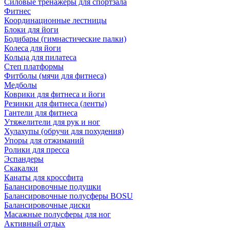
Силовые тренажеры для спортзала
Фитнес
Координационные лестницы
Блоки для йоги
Бодибары (гимнастические палки)
Колеса для йоги
Кольца для пилатеса
Степ платформы
Фитболы (мячи для фитнеса)
Медболы
Коврики для фитнеса и йоги
Резинки для фитнеса (ленты)
Гантели для фитнеса
Утяжелители для рук и ног
Хулахупы (обручи для похудения)
Упоры для отжиманий
Ролики для пресса
Эспандеры
Скакалки
Канаты для кроссфита
Балансировочные подушки
Балансировочные полусферы BOSU
Балансировочные диски
Масажные полусферы для ног
Активный отдых