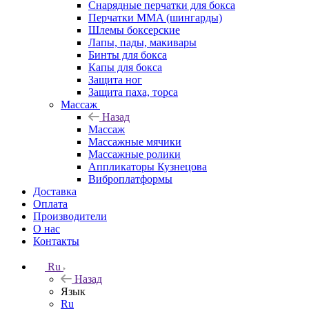
Снарядные перчатки для бокса
Перчатки MMA (шингарды)
Шлемы боксерские
Лапы, пады, макивары
Бинты для бокса
Капы для бокса
Защита ног
Защита паха, торса
Массаж
Назад
Массаж
Массажные мячики
Массажные ролики
Аппликаторы Кузнецова
Виброплатформы
Доставка
Оплата
Производители
О нас
Контакты
Ru
Назад
Язык
Ru