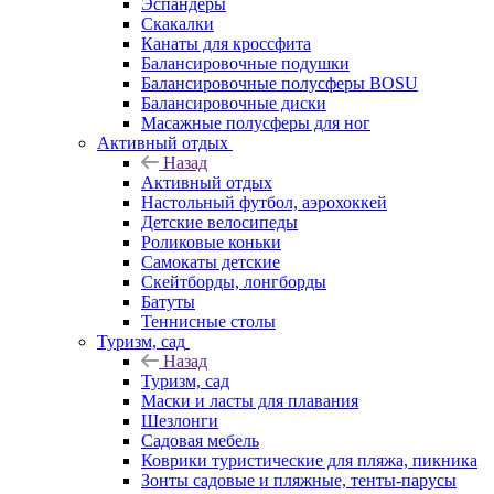
Эспандеры
Скакалки
Канаты для кроссфита
Балансировочные подушки
Балансировочные полусферы BOSU
Балансировочные диски
Масажные полусферы для ног
Активный отдых
Назад
Активный отдых
Настольный футбол, аэрохоккей
Детские велосипеды
Роликовые коньки
Самокаты детские
Скейтборды, лонгборды
Батуты
Теннисные столы
Туризм, сад
Назад
Туризм, сад
Маски и ласты для плавания
Шезлонги
Садовая мебель
Коврики туристические для пляжа, пикника
Зонты садовые и пляжные, тенты-парусы