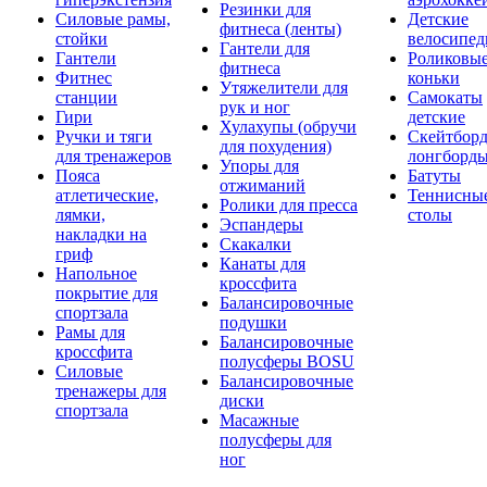
Резинки для
Силовые рамы,
Детские
фитнеса (ленты)
стойки
велосипе
Гантели для
Гантели
Роликовы
фитнеса
Фитнес
коньки
Утяжелители для
станции
Самокаты
рук и ног
Гири
детские
Хулахупы (обручи
Ручки и тяги
Скейтборд
для похудения)
для тренажеров
лонгборд
Упоры для
Пояса
Батуты
отжиманий
атлетические,
Теннисны
Ролики для пресса
лямки,
столы
Эспандеры
накладки на
Скакалки
гриф
Канаты для
Напольное
кроссфита
покрытие для
Балансировочные
спортзала
подушки
Рамы для
Балансировочные
кроссфита
полусферы BOSU
Силовые
Балансировочные
тренажеры для
диски
спортзала
Масажные
полусферы для
ног