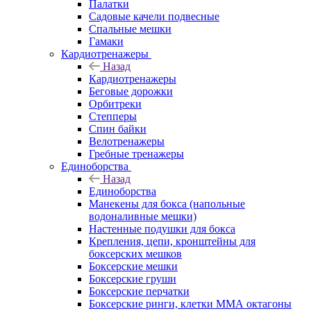
Палатки
Садовые качели подвесные
Спальные мешки
Гамаки
Кардиотренажеры
Назад
Кардиотренажеры
Беговые дорожки
Орбитреки
Степперы
Спин байки
Велотренажеры
Гребные тренажеры
Единоборства
Назад
Единоборства
Манекены для бокса (напольные
водоналивные мешки)
Настенные подушки для бокса
Крепления, цепи, кронштейны для
боксерских мешков
Боксерские мешки
Боксерские груши
Боксерские перчатки
Боксерские ринги, клетки ММА октагоны