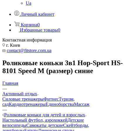
Ua
Личный кабинет
Корзина
0
Избранные товары
0
Контактная информация
г. Киев
contact@fitstore.com.ua
Роликовые коньки 3в1 Hop-Sport HS-
8101 Speed M (размер) синие
Главная
—
Активный отдых
Силовые тренажеры
Фитнес
Туризм,
сад
Кардиотренажеры
Единоборства
Массаж
—
Роликовые коньки для детей и взрослых
Настольный футбол, аэрохоккей
Детские
велосипеды
Самокаты детские
Скейтборды,
лонгборды
Батуты
Теннисные столы