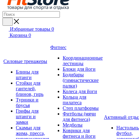
Избранные товары
0
Корзина
0
Фитнес
Координационные
Силовые тренажеры
лестницы
Блоки для йоги
Блины для
Бодибары
штанги
(гимнастические
Стойки для
палки)
гантелей,
Колеса для йоги
блинов, гирь
Кольца для
Турники и
пилатеса
брусья
Степ платформы
Грифы для
Фитболы (мячи
штанги и
Активный отды
для фитнеса)
замки
Медболы
Скамьи для
Настольн
Коврики для
жима, пресса,
футбол,
фитнеса и йоги
гиперэкстензия
аэрохокке