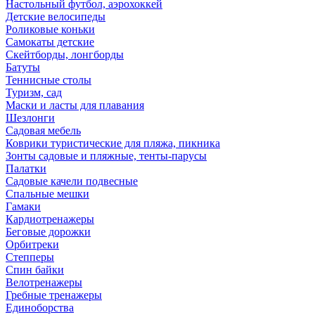
Настольный футбол, аэрохоккей
Детские велосипеды
Роликовые коньки
Самокаты детские
Скейтборды, лонгборды
Батуты
Теннисные столы
Туризм, сад
Маски и ласты для плавания
Шезлонги
Садовая мебель
Коврики туристические для пляжа, пикника
Зонты садовые и пляжные, тенты-парусы
Палатки
Садовые качели подвесные
Спальные мешки
Гамаки
Кардиотренажеры
Беговые дорожки
Орбитреки
Степперы
Спин байки
Велотренажеры
Гребные тренажеры
Единоборства