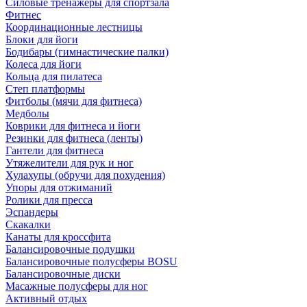
Силовые тренажеры для спортзала
Фитнес
Координационные лестницы
Блоки для йоги
Бодибары (гимнастические палки)
Колеса для йоги
Кольца для пилатеса
Степ платформы
Фитболы (мячи для фитнеса)
Медболы
Коврики для фитнеса и йоги
Резинки для фитнеса (ленты)
Гантели для фитнеса
Утяжелители для рук и ног
Хулахупы (обручи для похудения)
Упоры для отжиманий
Ролики для пресса
Эспандеры
Скакалки
Канаты для кроссфита
Балансировочные подушки
Балансировочные полусферы BOSU
Балансировочные диски
Масажные полусферы для ног
Активный отдых