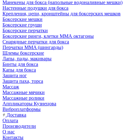
Манекены для бокса (напольные водоналивные мешки)
Настенные подушки для бокса
Крепления, цепи, кронштейны для боксерских мешков
Боксерские мешки
Боксерские груши
Боксерские перчатки
Боксерские ринги, клетки ММА октагоны
Снарядные перчатки для бокса
Перчатки MMA (шингарды)
Шлемы боксерские
Лапы, пады, макивары
Бинты для бокса
Капы для бокса
Защита ног
Защита паха, торса
Массаж
Массажные мячики
Массажные ролики
Аппликаторы Кузнецова
Виброплатформы
Доставка
Оплата
Производители
О нас
Контакты