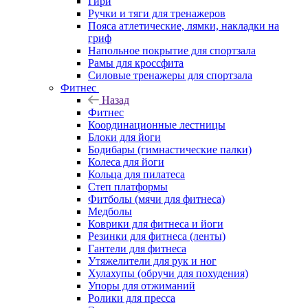
Гири
Ручки и тяги для тренажеров
Пояса атлетические, лямки, накладки на
гриф
Напольное покрытие для спортзала
Рамы для кроссфита
Силовые тренажеры для спортзала
Фитнес
Назад
Фитнес
Координационные лестницы
Блоки для йоги
Бодибары (гимнастические палки)
Колеса для йоги
Кольца для пилатеса
Степ платформы
Фитболы (мячи для фитнеса)
Медболы
Коврики для фитнеса и йоги
Резинки для фитнеса (ленты)
Гантели для фитнеса
Утяжелители для рук и ног
Хулахупы (обручи для похудения)
Упоры для отжиманий
Ролики для пресса