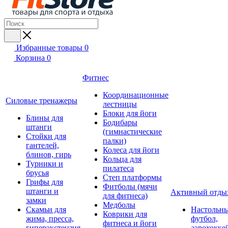
Избранные товары
0
Корзина
0
Фитнес
Координационные
Силовые тренажеры
лестницы
Блоки для йоги
Блины для
Бодибары
штанги
(гимнастические
Стойки для
палки)
гантелей,
Колеса для йоги
блинов, гирь
Кольца для
Турники и
пилатеса
брусья
Степ платформы
Грифы для
Фитболы (мячи
штанги и
Активный отды
для фитнеса)
замки
Медболы
Скамьи для
Настольн
Коврики для
жима, пресса,
футбол,
фитнеса и йоги
гиперэкстензия
аэрохокке