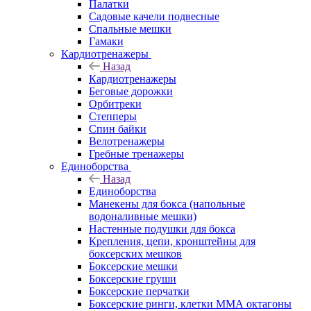
Палатки
Садовые качели подвесные
Спальные мешки
Гамаки
Кардиотренажеры
Назад
Кардиотренажеры
Беговые дорожки
Орбитреки
Степперы
Спин байки
Велотренажеры
Гребные тренажеры
Единоборства
Назад
Единоборства
Манекены для бокса (напольные
водоналивные мешки)
Настенные подушки для бокса
Крепления, цепи, кронштейны для
боксерских мешков
Боксерские мешки
Боксерские груши
Боксерские перчатки
Боксерские ринги, клетки ММА октагоны