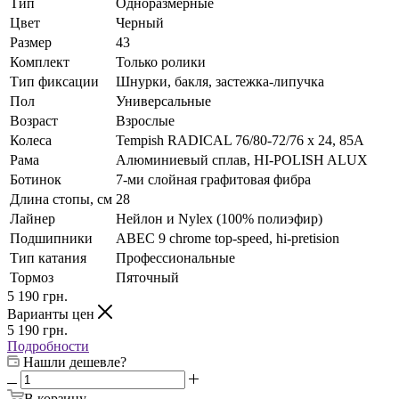
Тип
Одноразмерные
Цвет
Черный
Размер
43
Комплект
Только ролики
Тип фиксации
Шнурки, бакля, застежка-липучка
Пол
Универсальные
Возраст
Взрослые
Колеса
Tempish RADICAL 76/80-72/76 x 24, 85A
Рама
Алюминиевый сплав, HI-POLISH ALUX
Ботинок
7-ми слойная графитовая фибра
Длина стопы, см
28
Лайнер
Нейлон и Nylex (100% полиэфир)
Подшипники
ABEC 9 chrome top-speed, hi-pretision
Тип катания
Профессиональные
Тормоз
Пяточный
5 190
грн.
Варианты цен
5 190
грн.
Подробности
Нашли дешевле?
В корзину