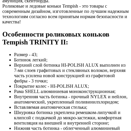
амуниция, скейтборды.
Роликовые и ледовые коньки Tempish - это товары с
современным дизайном, изготовленные по лучшим надежным
технологиям согласно всем принятым нормам безопасности и
качества!
Особенности роликовых коньков
Tempish TRINITY II:
Размер - 43;
Ботинок легкий;
Верхний слой ботинка HI-POLISH ALUX выполнен из
7-ми слоев графитовых и стеклянных волокон, верхняя
часть усилена новой конструкцией из графитовой
фибры - 3 точки;
Покрытие колес - HI-POLISH ALUX;
Рама SHELL алюминиевая моноконструкционная;
Внутренняя часть ботинка - прочный NYLEX и нейлон,
анатомический, укрепленный поливинилхлоридом;
Вставляемая анатомическая стелька;
Шнуровка ботинка укреплена ремешком-липучкой и
клипсой с подкачкой до микро-застежки, комфортная
вентиляция на внешней и внутренней стороне;
Нижняя часть ботинка - облегченный алюминиевый