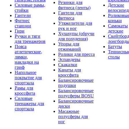
Резинки для
Силовые рамы,
Детские
фитнеса (ленты)
стойки
велосипе
Гантели для
Гантели
Роликовы
фитнеса
Фитнес
коньки
Утяжелители для
станции
Самокаты
рук и ног
Гири
детские
Хулахупы (обручи
Ручки и тяги
Скейтборд
для похудения)
для тренажеров
лонгборд
Упоры для
Пояса
Батуты
отжиманий
атлетические,
Теннисны
Ролики для пресса
лямки,
столы
Эспандеры
накладки на
Скакалки
гриф
Канаты для
Напольное
кроссфита
покрытие для
Балансировочные
спортзала
подушки
Рамы для
Балансировочные
кроссфита
полусферы BOSU
Силовые
Балансировочные
тренажеры для
диски
спортзала
Масажные
полусферы для
ног