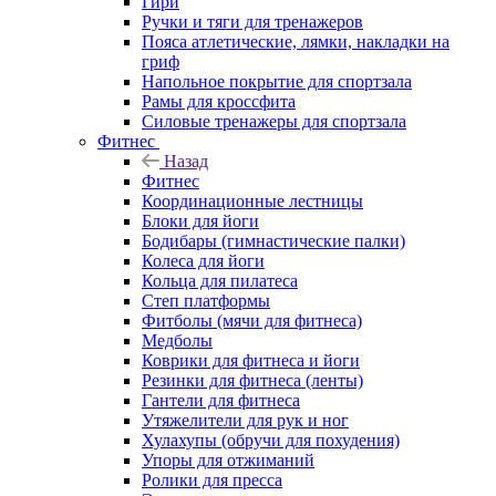
Гири
Ручки и тяги для тренажеров
Пояса атлетические, лямки, накладки на
гриф
Напольное покрытие для спортзала
Рамы для кроссфита
Силовые тренажеры для спортзала
Фитнес
Назад
Фитнес
Координационные лестницы
Блоки для йоги
Бодибары (гимнастические палки)
Колеса для йоги
Кольца для пилатеса
Степ платформы
Фитболы (мячи для фитнеса)
Медболы
Коврики для фитнеса и йоги
Резинки для фитнеса (ленты)
Гантели для фитнеса
Утяжелители для рук и ног
Хулахупы (обручи для похудения)
Упоры для отжиманий
Ролики для пресса