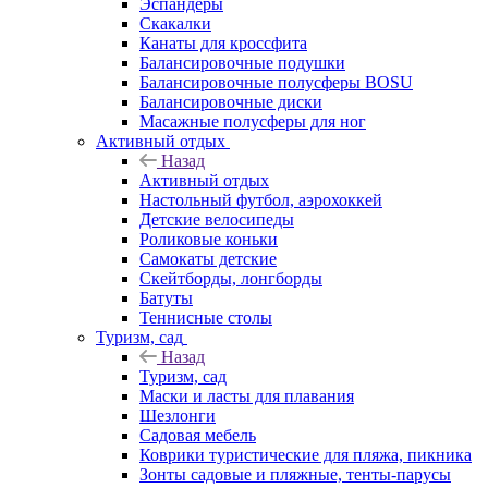
Эспандеры
Скакалки
Канаты для кроссфита
Балансировочные подушки
Балансировочные полусферы BOSU
Балансировочные диски
Масажные полусферы для ног
Активный отдых
Назад
Активный отдых
Настольный футбол, аэрохоккей
Детские велосипеды
Роликовые коньки
Самокаты детские
Скейтборды, лонгборды
Батуты
Теннисные столы
Туризм, сад
Назад
Туризм, сад
Маски и ласты для плавания
Шезлонги
Садовая мебель
Коврики туристические для пляжа, пикника
Зонты садовые и пляжные, тенты-парусы