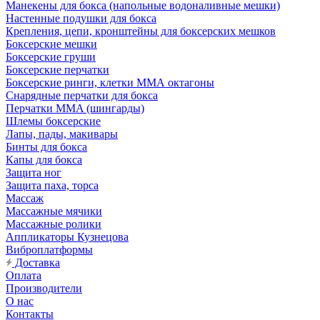
Манекены для бокса (напольные водоналивные мешки)
Настенные подушки для бокса
Крепления, цепи, кронштейны для боксерских мешков
Боксерские мешки
Боксерские груши
Боксерские перчатки
Боксерские ринги, клетки ММА октагоны
Снарядные перчатки для бокса
Перчатки MMA (шингарды)
Шлемы боксерские
Лапы, пады, макивары
Бинты для бокса
Капы для бокса
Защита ног
Защита паха, торса
Массаж
Массажные мячики
Массажные ролики
Аппликаторы Кузнецова
Виброплатформы
Доставка
Оплата
Производители
О нас
Контакты