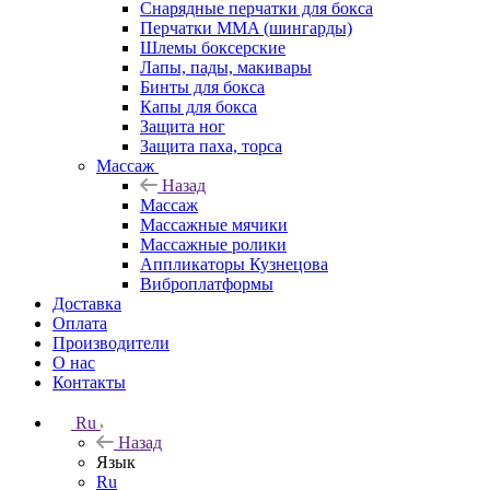
Снарядные перчатки для бокса
Перчатки MMA (шингарды)
Шлемы боксерские
Лапы, пады, макивары
Бинты для бокса
Капы для бокса
Защита ног
Защита паха, торса
Массаж
Назад
Массаж
Массажные мячики
Массажные ролики
Аппликаторы Кузнецова
Виброплатформы
Доставка
Оплата
Производители
О нас
Контакты
Ru
Назад
Язык
Ru