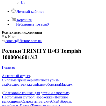
Ua
Личный кабинет
Корзина
0
Избранные товары
0
Контактная информация
г. Киев
contact@fitstore.com.ua
Ролики TRINITY II/43 Tempish
1000004601/43
Главная
—
Активный отдых
Силовые тренажеры
Фитнес
Туризм,
сад
Кардиотренажеры
Единоборства
Массаж
—
Роликовые коньки для детей и взрослых
Настольный футбол, аэрохоккей
Детские
велосипеды
Самокаты детские
Скейтборды,
лонгборды
Батуты
Теннисные столы