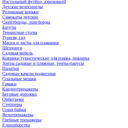
Настольный футбол, аэрохоккей
Детские велосипеды
Роликовые коньки
Самокаты детские
Скейтборды, лонгборды
Батуты
Теннисные столы
Туризм, сад
Маски и ласты для плавания
Шезлонги
Садовая мебель
Коврики туристические для пляжа, пикника
Зонты садовые и пляжные, тенты-парусы
Палатки
Садовые качели подвесные
Спальные мешки
Гамаки
Кардиотренажеры
Беговые дорожки
Орбитреки
Степперы
Спин байки
Велотренажеры
Гребные тренажеры
Единоборства