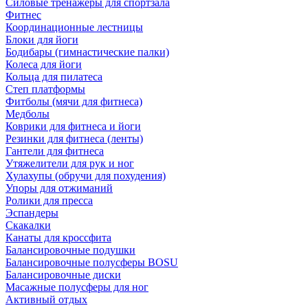
Силовые тренажеры для спортзала
Фитнес
Координационные лестницы
Блоки для йоги
Бодибары (гимнастические палки)
Колеса для йоги
Кольца для пилатеса
Степ платформы
Фитболы (мячи для фитнеса)
Медболы
Коврики для фитнеса и йоги
Резинки для фитнеса (ленты)
Гантели для фитнеса
Утяжелители для рук и ног
Хулахупы (обручи для похудения)
Упоры для отжиманий
Ролики для пресса
Эспандеры
Скакалки
Канаты для кроссфита
Балансировочные подушки
Балансировочные полусферы BOSU
Балансировочные диски
Масажные полусферы для ног
Активный отдых