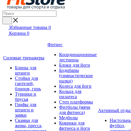
Избранные товары
0
Корзина
0
Фитнес
Координационные
Силовые тренажеры
лестницы
Блоки для йоги
Блины для
Бодибары
штанги
(гимнастические
Стойки для
палки)
гантелей,
Колеса для йоги
блинов, гирь
Кольца для
Турники и
пилатеса
брусья
Степ платформы
Грифы для
Фитболы (мячи
штанги и
Активный отды
для фитнеса)
замки
Медболы
Скамьи для
Настольн
Коврики для
жима, пресса,
футбол,
фитнеса и йоги
гиперэкстензия
аэрохокке