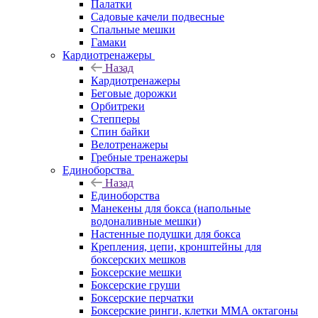
Палатки
Садовые качели подвесные
Спальные мешки
Гамаки
Кардиотренажеры
Назад
Кардиотренажеры
Беговые дорожки
Орбитреки
Степперы
Спин байки
Велотренажеры
Гребные тренажеры
Единоборства
Назад
Единоборства
Манекены для бокса (напольные
водоналивные мешки)
Настенные подушки для бокса
Крепления, цепи, кронштейны для
боксерских мешков
Боксерские мешки
Боксерские груши
Боксерские перчатки
Боксерские ринги, клетки ММА октагоны