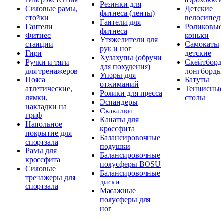
Резинки для
Силовые рамы,
Детские
фитнеса (ленты)
стойки
велосипе
Гантели для
Гантели
Роликовы
фитнеса
Фитнес
коньки
Утяжелители для
станции
Самокаты
рук и ног
Гири
детские
Хулахупы (обручи
Ручки и тяги
Скейтборд
для похудения)
для тренажеров
лонгборд
Упоры для
Пояса
Батуты
отжиманий
атлетические,
Теннисны
Ролики для пресса
лямки,
столы
Эспандеры
накладки на
Скакалки
гриф
Канаты для
Напольное
кроссфита
покрытие для
Балансировочные
спортзала
подушки
Рамы для
Балансировочные
кроссфита
полусферы BOSU
Силовые
Балансировочные
тренажеры для
диски
спортзала
Масажные
полусферы для
ног