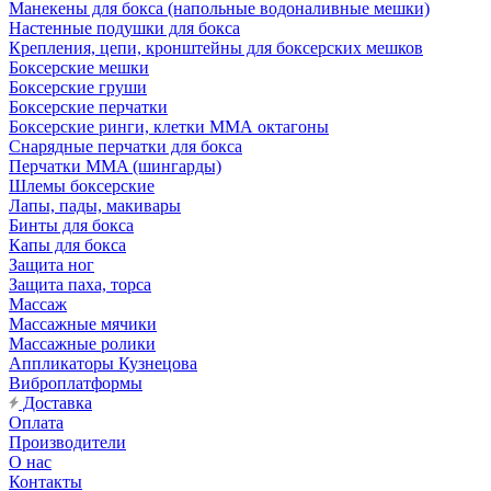
Манекены для бокса (напольные водоналивные мешки)
Настенные подушки для бокса
Крепления, цепи, кронштейны для боксерских мешков
Боксерские мешки
Боксерские груши
Боксерские перчатки
Боксерские ринги, клетки ММА октагоны
Снарядные перчатки для бокса
Перчатки MMA (шингарды)
Шлемы боксерские
Лапы, пады, макивары
Бинты для бокса
Капы для бокса
Защита ног
Защита паха, торса
Массаж
Массажные мячики
Массажные ролики
Аппликаторы Кузнецова
Виброплатформы
Доставка
Оплата
Производители
О нас
Контакты