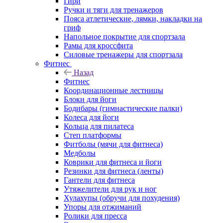
Гири
Ручки и тяги для тренажеров
Пояса атлетические, лямки, накладки на
гриф
Напольное покрытие для спортзала
Рамы для кроссфита
Силовые тренажеры для спортзала
Фитнес
Назад
Фитнес
Координационные лестницы
Блоки для йоги
Бодибары (гимнастические палки)
Колеса для йоги
Кольца для пилатеса
Степ платформы
Фитболы (мячи для фитнеса)
Медболы
Коврики для фитнеса и йоги
Резинки для фитнеса (ленты)
Гантели для фитнеса
Утяжелители для рук и ног
Хулахупы (обручи для похудения)
Упоры для отжиманий
Ролики для пресса