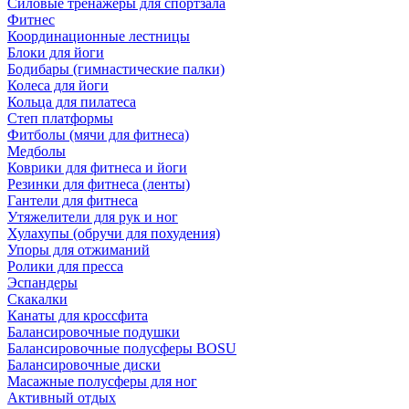
Силовые тренажеры для спортзала
Фитнес
Координационные лестницы
Блоки для йоги
Бодибары (гимнастические палки)
Колеса для йоги
Кольца для пилатеса
Степ платформы
Фитболы (мячи для фитнеса)
Медболы
Коврики для фитнеса и йоги
Резинки для фитнеса (ленты)
Гантели для фитнеса
Утяжелители для рук и ног
Хулахупы (обручи для похудения)
Упоры для отжиманий
Ролики для пресса
Эспандеры
Скакалки
Канаты для кроссфита
Балансировочные подушки
Балансировочные полусферы BOSU
Балансировочные диски
Масажные полусферы для ног
Активный отдых