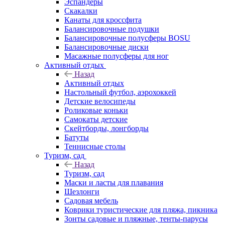
Эспандеры
Скакалки
Канаты для кроссфита
Балансировочные подушки
Балансировочные полусферы BOSU
Балансировочные диски
Масажные полусферы для ног
Активный отдых
Назад
Активный отдых
Настольный футбол, аэрохоккей
Детские велосипеды
Роликовые коньки
Самокаты детские
Скейтборды, лонгборды
Батуты
Теннисные столы
Туризм, сад
Назад
Туризм, сад
Маски и ласты для плавания
Шезлонги
Садовая мебель
Коврики туристические для пляжа, пикника
Зонты садовые и пляжные, тенты-парусы