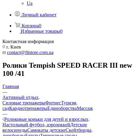
Ua
Личный кабинет
Корзина
0
Избранные товары
0
Контактная информация
г. Киев
contact@fitstore.com.ua
Ролики Tempish SPEED RACER III new
100 /41
Главная
—
Активный отдых
Силовые тренажеры
Фитнес
Туризм,
сад
Кардиотренажеры
Единоборства
Массаж
—
Роликовые коньки для детей и взрослых
Настольный футбол, аэрохоккей
Детские
велосипеды
Самокаты детские
Скейтборды,
лонгборды
Батуты
Теннисные столы