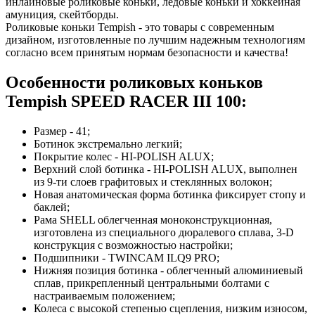
инлайновые роликовые коньки, ледовые коньки и хоккейная
амуниция, скейтборды.
Роликовые коньки Tempish - это товары с современным
дизайном, изготовленные по лучшим надежным технологиям
согласно всем принятым нормам безопасности и качества!
Особенности роликовых коньков
Tempish SPEED RACER III 100:
Размер - 41;
Ботинок экстремально легкий;
Покрытие колес - HI-POLISH ALUX;
Верхний слой ботинка - HI-POLISH ALUX, выполнен
из 9-ти слоев графитовых и стеклянных волокон;
Новая анатомическая форма ботинка фиксирует стопу и
баклей;
Рама SHELL облегченная моноконструкционная,
изготовлена из специального дюралевого сплава, 3-D
конструкция с возможностью настройки;
Подшипники - TWINCAM ILQ9 PRO;
Нижняя позиция ботинка - облегченный алюминиевый
сплав, прикрепленный центральными болтами с
настраиваемым положением;
Колеса с высокой степенью сцепления, низким износом,