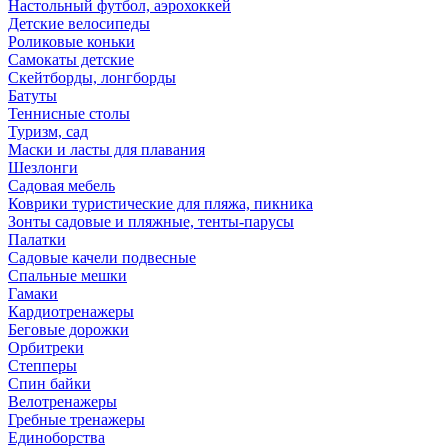
Настольный футбол, аэрохоккей
Детские велосипеды
Роликовые коньки
Самокаты детские
Скейтборды, лонгборды
Батуты
Теннисные столы
Туризм, сад
Маски и ласты для плавания
Шезлонги
Садовая мебель
Коврики туристические для пляжа, пикника
Зонты садовые и пляжные, тенты-парусы
Палатки
Садовые качели подвесные
Спальные мешки
Гамаки
Кардиотренажеры
Беговые дорожки
Орбитреки
Степперы
Спин байки
Велотренажеры
Гребные тренажеры
Единоборства