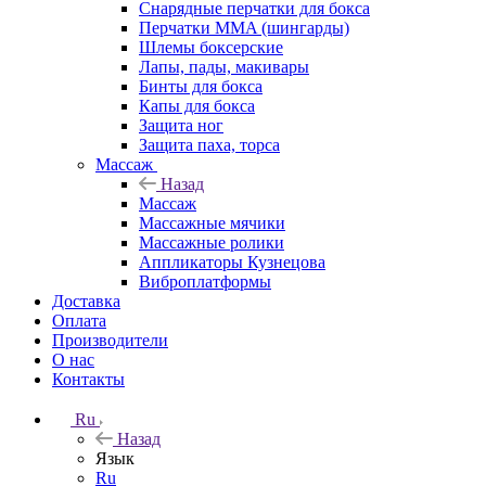
Снарядные перчатки для бокса
Перчатки MMA (шингарды)
Шлемы боксерские
Лапы, пады, макивары
Бинты для бокса
Капы для бокса
Защита ног
Защита паха, торса
Массаж
Назад
Массаж
Массажные мячики
Массажные ролики
Аппликаторы Кузнецова
Виброплатформы
Доставка
Оплата
Производители
О нас
Контакты
Ru
Назад
Язык
Ru