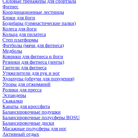
Силовые тренажеры для спортзала
Фитнес
Координационные лестницы
Блоки для йоги
Бодибары (гимнастические палки)
Колеса для йоги
Кольца для пилатеса
Степ платформы
Фитболы (мячи для фитнеса)
Медболы
Коврики для фитнеса и йоги
Резинки для фитнеса (ленты)
Гантели для фитнеса
Утяжелители для рук и ног
Хулахупы (обручи для похудения)
Упоры для отжиманий
Ролики для пресса
Эспандеры
Скакалки
Канаты для кроссфита
Балансировочные подушки
Балансировочные полусферы BOSU
Балансировочные диски
Масажные полусферы для ног
Активный отдых