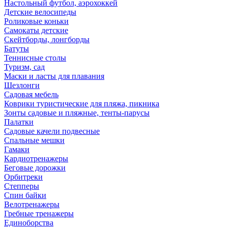
Настольный футбол, аэрохоккей
Детские велосипеды
Роликовые коньки
Самокаты детские
Скейтборды, лонгборды
Батуты
Теннисные столы
Туризм, сад
Маски и ласты для плавания
Шезлонги
Садовая мебель
Коврики туристические для пляжа, пикника
Зонты садовые и пляжные, тенты-парусы
Палатки
Садовые качели подвесные
Спальные мешки
Гамаки
Кардиотренажеры
Беговые дорожки
Орбитреки
Степперы
Спин байки
Велотренажеры
Гребные тренажеры
Единоборства