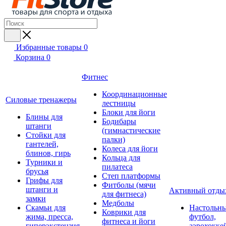
Избранные товары
0
Корзина
0
Фитнес
Координационные
Силовые тренажеры
лестницы
Блоки для йоги
Блины для
Бодибары
штанги
(гимнастические
Стойки для
палки)
гантелей,
Колеса для йоги
блинов, гирь
Кольца для
Турники и
пилатеса
брусья
Степ платформы
Грифы для
Фитболы (мячи
штанги и
Активный отды
для фитнеса)
замки
Медболы
Скамьи для
Настольн
Коврики для
жима, пресса,
футбол,
фитнеса и йоги
гиперэкстензия
аэрохокке