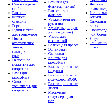
Резинки для
Силовые рамы,
Детские
фитнеса (ленты)
стойки
велосипе
Гантели для
Гантели
Роликовы
фитнеса
Фитнес
коньки
Утяжелители для
станции
Самокаты
рук и ног
Гири
детские
Хулахупы (обручи
Ручки и тяги
Скейтборд
для похудения)
для тренажеров
лонгборд
Упоры для
Пояса
Батуты
отжиманий
атлетические,
Теннисны
Ролики для пресса
лямки,
столы
Эспандеры
накладки на
Скакалки
гриф
Канаты для
Напольное
кроссфита
покрытие для
Балансировочные
спортзала
подушки
Рамы для
Балансировочные
кроссфита
полусферы BOSU
Силовые
Балансировочные
тренажеры для
диски
спортзала
Масажные
полусферы для
ног