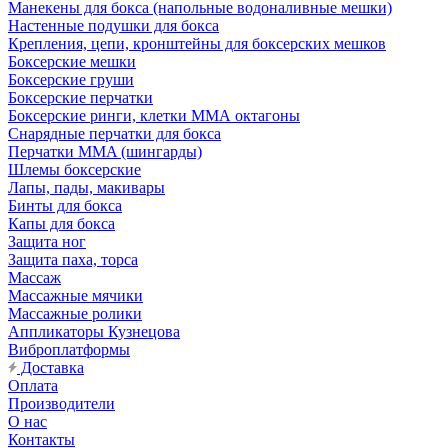
Манекены для бокса (напольные водоналивные мешки)
Настенные подушки для бокса
Крепления, цепи, кронштейны для боксерских мешков
Боксерские мешки
Боксерские груши
Боксерские перчатки
Боксерские ринги, клетки ММА октагоны
Снарядные перчатки для бокса
Перчатки MMA (шингарды)
Шлемы боксерские
Лапы, пады, макивары
Бинты для бокса
Капы для бокса
Защита ног
Защита паха, торса
Массаж
Массажные мячики
Массажные ролики
Аппликаторы Кузнецова
Виброплатформы
Доставка
Оплата
Производители
О нас
Контакты