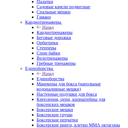
Палатки
Садовые качели подвесные
Спальные мешки
Гамаки
Кардиотренажеры
Назад
Кардиотренажеры
Беговые дорожки
Орбитреки
Степперы
Спин байки
Велотренажеры
Гребные тренажеры
Единоборства
Назад
Единоборства
Манекены для бокса (напольные
водоналивные мешки)
Настенные подушки для бокса
Крепления, цепи, кронштейны для
боксерских мешков
Боксерские мешки
Боксерские груши
Боксерские перчатки
Боксерские ринги, клетки ММА октагоны