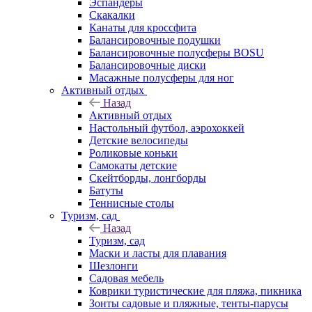
Эспандеры
Скакалки
Канаты для кроссфита
Балансировочные подушки
Балансировочные полусферы BOSU
Балансировочные диски
Масажные полусферы для ног
Активный отдых
Назад
Активный отдых
Настольный футбол, аэрохоккей
Детские велосипеды
Роликовые коньки
Самокаты детские
Скейтборды, лонгборды
Батуты
Теннисные столы
Туризм, сад
Назад
Туризм, сад
Маски и ласты для плавания
Шезлонги
Садовая мебель
Коврики туристические для пляжа, пикника
Зонты садовые и пляжные, тенты-парусы