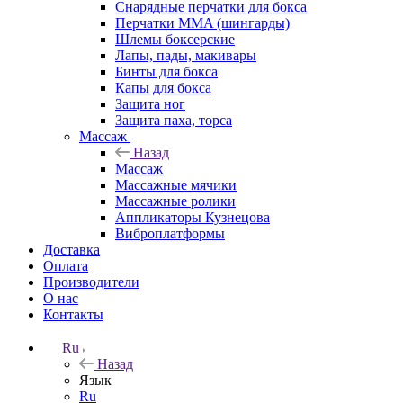
Снарядные перчатки для бокса
Перчатки MMA (шингарды)
Шлемы боксерские
Лапы, пады, макивары
Бинты для бокса
Капы для бокса
Защита ног
Защита паха, торса
Массаж
Назад
Массаж
Массажные мячики
Массажные ролики
Аппликаторы Кузнецова
Виброплатформы
Доставка
Оплата
Производители
О нас
Контакты
Ru
Назад
Язык
Ru