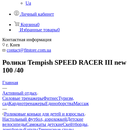
Ua
Личный кабинет
Корзина
0
Избранные товары
0
Контактная информация
г. Киев
contact@fitstore.com.ua
Ролики Tempish SPEED RACER III new
100 /40
Главная
—
Активный отдых
Силовые тренажеры
Фитнес
Туризм,
сад
Кардиотренажеры
Единоборства
Массаж
—
Роликовые коньки для детей и взрослых
Настольный футбол, аэрохоккей
Детские
велосипеды
Самокаты детские
Скейтборды,
лонгборды
Батуты
Теннисные столы