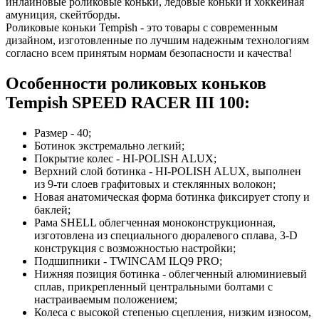
инлайновые роликовые коньки, ледовые коньки и хоккейная
амуниция, скейтборды.
Роликовые коньки Tempish - это товары с современным
дизайном, изготовленные по лучшим надежным технологиям
согласно всем принятым нормам безопасности и качества!
Особенности роликовых коньков
Tempish SPEED RACER III 100:
Размер - 40;
Ботинок экстремально легкий;
Покрытие колес - HI-POLISH ALUX;
Верхний слой ботинка - HI-POLISH ALUX, выполнен
из 9-ти слоев графитовых и стеклянных волокон;
Новая анатомическая форма ботинка фиксирует стопу и
баклей;
Рама SHELL облегченная моноконструкционная,
изготовлена из специального дюралевого сплава, 3-D
конструкция с возможностью настройки;
Подшипники - TWINCAM ILQ9 PRO;
Нижняя позиция ботинка - облегченный алюминиевый
сплав, прикрепленный центральными болтами с
настраиваемым положением;
Колеса с высокой степенью сцепления, низким износом,