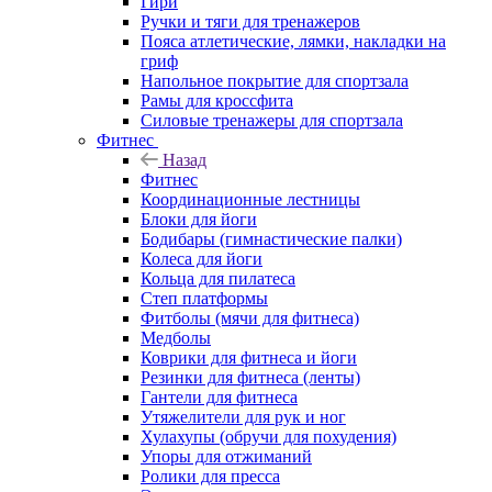
Гири
Ручки и тяги для тренажеров
Пояса атлетические, лямки, накладки на
гриф
Напольное покрытие для спортзала
Рамы для кроссфита
Силовые тренажеры для спортзала
Фитнес
Назад
Фитнес
Координационные лестницы
Блоки для йоги
Бодибары (гимнастические палки)
Колеса для йоги
Кольца для пилатеса
Степ платформы
Фитболы (мячи для фитнеса)
Медболы
Коврики для фитнеса и йоги
Резинки для фитнеса (ленты)
Гантели для фитнеса
Утяжелители для рук и ног
Хулахупы (обручи для похудения)
Упоры для отжиманий
Ролики для пресса