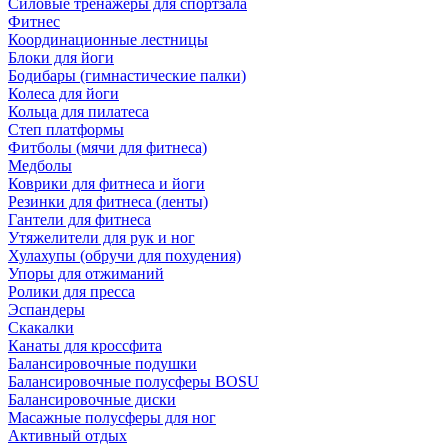
Силовые тренажеры для спортзала
Фитнес
Координационные лестницы
Блоки для йоги
Бодибары (гимнастические палки)
Колеса для йоги
Кольца для пилатеса
Степ платформы
Фитболы (мячи для фитнеса)
Медболы
Коврики для фитнеса и йоги
Резинки для фитнеса (ленты)
Гантели для фитнеса
Утяжелители для рук и ног
Хулахупы (обручи для похудения)
Упоры для отжиманий
Ролики для пресса
Эспандеры
Скакалки
Канаты для кроссфита
Балансировочные подушки
Балансировочные полусферы BOSU
Балансировочные диски
Масажные полусферы для ног
Активный отдых