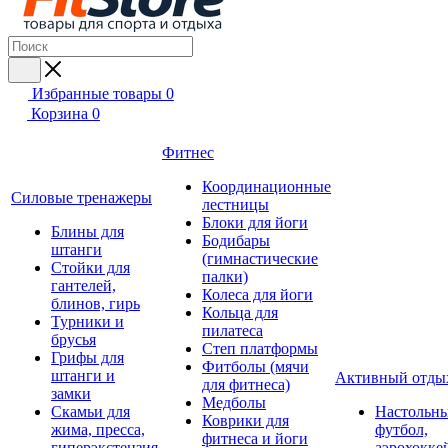
Избранные товары
0
Корзина
0
Фитнес
Координационные
Силовые тренажеры
лестницы
Блоки для йоги
Блины для
Бодибары
штанги
(гимнастические
Стойки для
палки)
гантелей,
Колеса для йоги
блинов, гирь
Кольца для
Турники и
пилатеса
брусья
Степ платформы
Грифы для
Фитболы (мячи
штанги и
Активный отды
для фитнеса)
замки
Медболы
Скамьи для
Настольн
Коврики для
жима, пресса,
футбол,
фитнеса и йоги
гиперэкстензия
аэрохокке