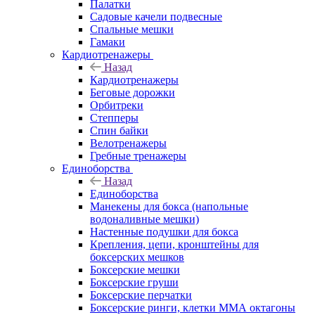
Палатки
Садовые качели подвесные
Спальные мешки
Гамаки
Кардиотренажеры
Назад
Кардиотренажеры
Беговые дорожки
Орбитреки
Степперы
Спин байки
Велотренажеры
Гребные тренажеры
Единоборства
Назад
Единоборства
Манекены для бокса (напольные
водоналивные мешки)
Настенные подушки для бокса
Крепления, цепи, кронштейны для
боксерских мешков
Боксерские мешки
Боксерские груши
Боксерские перчатки
Боксерские ринги, клетки ММА октагоны