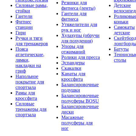
Резинки для
Силовые рамы,
Детские
фитнеса (ленты)
стойки
велосипе
Гантели для
Гантели
Роликовы
фитнеса
Фитнес
коньки
Утяжелители для
станции
Самокаты
рук и ног
Гири
детские
Хулахупы (обручи
Ручки и тяги
Скейтборд
для похудения)
для тренажеров
лонгборд
Упоры для
Пояса
Батуты
отжиманий
атлетические,
Теннисны
Ролики для пресса
лямки,
столы
Эспандеры
накладки на
Скакалки
гриф
Канаты для
Напольное
кроссфита
покрытие для
Балансировочные
спортзала
подушки
Рамы для
Балансировочные
кроссфита
полусферы BOSU
Силовые
Балансировочные
тренажеры для
диски
спортзала
Масажные
полусферы для
ног