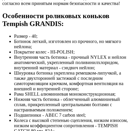
согласно всем принятым нормам безопасности и качества!
Особенности роликовых коньков
Tempish GRANDIS:
Размер - 40;
Ботинок легкий, изготовлен из прочного, но мягкого
нейлона;
Покрытие колес - HI-POLISH;
Внутренняя часть ботинка - прочный NYLEX и нейлон
анатомический, укрепленный поливинилхлоридом,
внутренний материал - сэндвич нейлон;
Шнуровка ботинка укреплена ремешком-липучкой, а
также двухторонней застежкой с последним
самотормозящим крючком, комфортная вентиляция на
внешней и внутренней стороне;
Рама SHELL алюминиевая моноконструкционная;
Нижняя часть ботинка - облегченный алюминиевый
сплав, прикрепленный центральными болтами с
настраиваемым положением;
Подшипники - АВЕС 7 carbon steel;
Колеса с высокой степенью сцепления, низким износом,
низким коэффициентом сопротивления - TEMPISH
CATCH 80 мм, 82A;