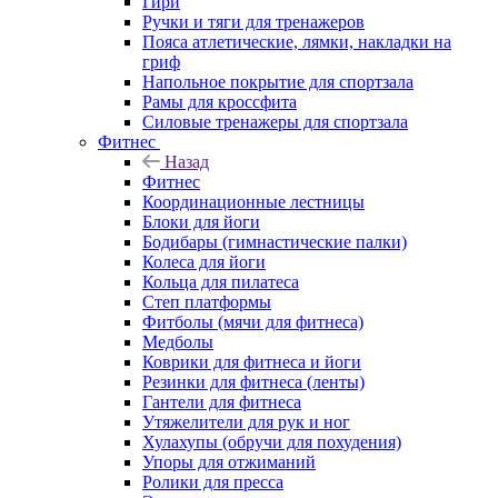
Гири
Ручки и тяги для тренажеров
Пояса атлетические, лямки, накладки на
гриф
Напольное покрытие для спортзала
Рамы для кроссфита
Силовые тренажеры для спортзала
Фитнес
Назад
Фитнес
Координационные лестницы
Блоки для йоги
Бодибары (гимнастические палки)
Колеса для йоги
Кольца для пилатеса
Степ платформы
Фитболы (мячи для фитнеса)
Медболы
Коврики для фитнеса и йоги
Резинки для фитнеса (ленты)
Гантели для фитнеса
Утяжелители для рук и ног
Хулахупы (обручи для похудения)
Упоры для отжиманий
Ролики для пресса