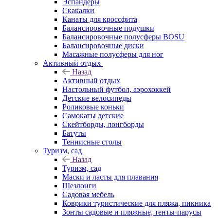
Эспандеры
Скакалки
Канаты для кроссфита
Балансировочные подушки
Балансировочные полусферы BOSU
Балансировочные диски
Масажные полусферы для ног
Активный отдых
Назад
Активный отдых
Настольный футбол, аэрохоккей
Детские велосипеды
Роликовые коньки
Самокаты детские
Скейтборды, лонгборды
Батуты
Теннисные столы
Туризм, сад
Назад
Туризм, сад
Маски и ласты для плавания
Шезлонги
Садовая мебель
Коврики туристические для пляжа, пикника
Зонты садовые и пляжные, тенты-парусы