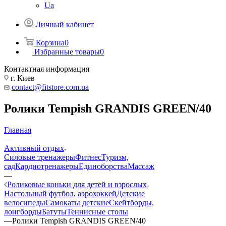
Ua
Личный кабинет
Корзина
0
Избранные товары
0
Контактная информация
г. Киев
contact@fitstore.com.ua
Ролики Tempish GRANDIS GREEN/40
Главная
—
Активный отдых
Силовые тренажеры
Фитнес
Туризм,
сад
Кардиотренажеры
Единоборства
Массаж
—
Роликовые коньки для детей и взрослых
Настольный футбол, аэрохоккей
Детские
велосипеды
Самокаты детские
Скейтборды,
лонгборды
Батуты
Теннисные столы
—
Ролики Tempish GRANDIS GREEN/40