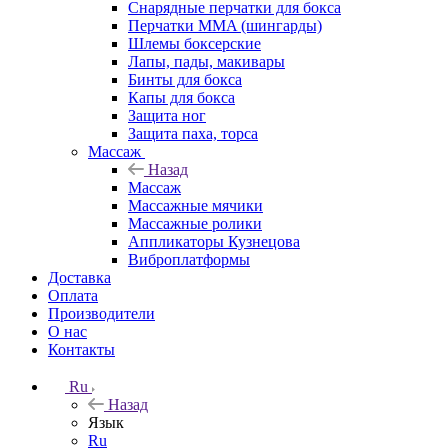
Снарядные перчатки для бокса
Перчатки MMA (шингарды)
Шлемы боксерские
Лапы, пады, макивары
Бинты для бокса
Капы для бокса
Защита ног
Защита паха, торса
Массаж
Назад
Массаж
Массажные мячики
Массажные ролики
Аппликаторы Кузнецова
Виброплатформы
Доставка
Оплата
Производители
О нас
Контакты
Ru
Назад
Язык
Ru