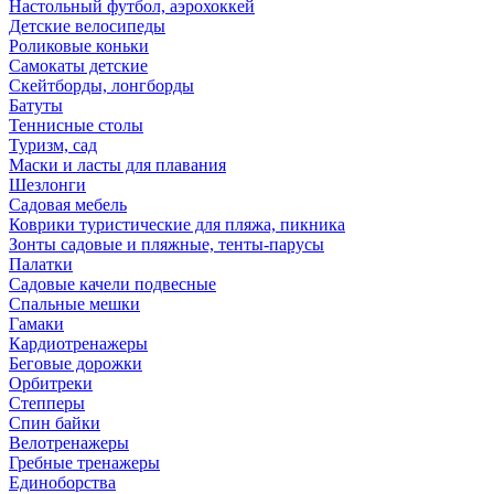
Настольный футбол, аэрохоккей
Детские велосипеды
Роликовые коньки
Самокаты детские
Скейтборды, лонгборды
Батуты
Теннисные столы
Туризм, сад
Маски и ласты для плавания
Шезлонги
Садовая мебель
Коврики туристические для пляжа, пикника
Зонты садовые и пляжные, тенты-парусы
Палатки
Садовые качели подвесные
Спальные мешки
Гамаки
Кардиотренажеры
Беговые дорожки
Орбитреки
Степперы
Спин байки
Велотренажеры
Гребные тренажеры
Единоборства