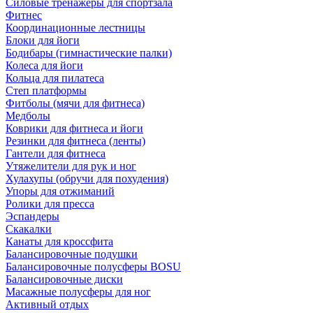
Силовые тренажеры для спортзала
Фитнес
Координационные лестницы
Блоки для йоги
Бодибары (гимнастические палки)
Колеса для йоги
Кольца для пилатеса
Степ платформы
Фитболы (мячи для фитнеса)
Медболы
Коврики для фитнеса и йоги
Резинки для фитнеса (ленты)
Гантели для фитнеса
Утяжелители для рук и ног
Хулахупы (обручи для похудения)
Упоры для отжиманий
Ролики для пресса
Эспандеры
Скакалки
Канаты для кроссфита
Балансировочные подушки
Балансировочные полусферы BOSU
Балансировочные диски
Масажные полусферы для ног
Активный отдых