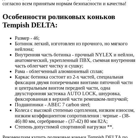
согласно всем принятым нормам безопасности и качества!
Особенности роликовых коньков
Tempish DELTA:
Размер - 46;
Ботинок легкий, изготовлен из прочного, но мягкого
нейлона;
Внутренняя часть ботинка - прочный NYLEX и нейлон,
анатомический, укрепленный ПВХ, съемная внутренняя
часть облегчает чистку и сушку;
Рама - облегченный алюминиевый сплав;
Каркас ботинка состоит из 2-х частей, специальная
фиксация двумя поперечными винтами пяточной части
и центральным винтом передней части, одна
двухсторонняя застежка AUTO LOCK, шнуровка,
фиксированная в верхней части ремешком-липучкой;
Подшипники - ABEC 7 carbon steel;
Колеса с высокой степенью сцепления, низким износом,
низким коэффициентом сопротивления : черные - (38-
46) 80 мм, серебрянные - (37-42) 80 мм 82A;
Степень допустимой спортивной нагрузки **.
Рекомендуем купить роликовые коньки Tempish DELTA по