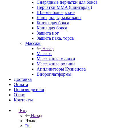
Снарядные перчатки для бокса
Перчатки MMA (шингарды)
Шлемы боксерские
Лапы, пады, макивары
Бинты для бокса
Капы для бокса
Защита ног
Защита паха, торса
Массаж
Назад
Массаж
Массажные мячики
Массажные ролики
Аппликаторы Кузнецова
Виброплатформы
Доставка
Оплата
Производители
О нас
Контакты
Ru
Назад
Язык
Ru