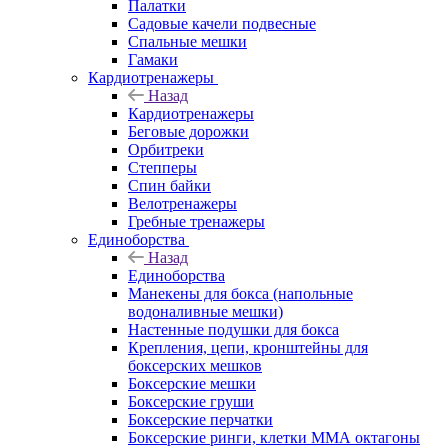
Палатки
Садовые качели подвесные
Спальные мешки
Гамаки
Кардиотренажеры
Назад
Кардиотренажеры
Беговые дорожки
Орбитреки
Степперы
Спин байки
Велотренажеры
Гребные тренажеры
Единоборства
Назад
Единоборства
Манекены для бокса (напольные
водоналивные мешки)
Настенные подушки для бокса
Крепления, цепи, кронштейны для
боксерских мешков
Боксерские мешки
Боксерские груши
Боксерские перчатки
Боксерские ринги, клетки ММА октагоны