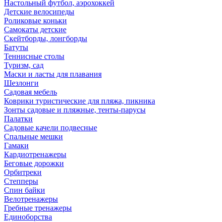
Настольный футбол, аэрохоккей
Детские велосипеды
Роликовые коньки
Самокаты детские
Скейтборды, лонгборды
Батуты
Теннисные столы
Туризм, сад
Маски и ласты для плавания
Шезлонги
Садовая мебель
Коврики туристические для пляжа, пикника
Зонты садовые и пляжные, тенты-парусы
Палатки
Садовые качели подвесные
Спальные мешки
Гамаки
Кардиотренажеры
Беговые дорожки
Орбитреки
Степперы
Спин байки
Велотренажеры
Гребные тренажеры
Единоборства