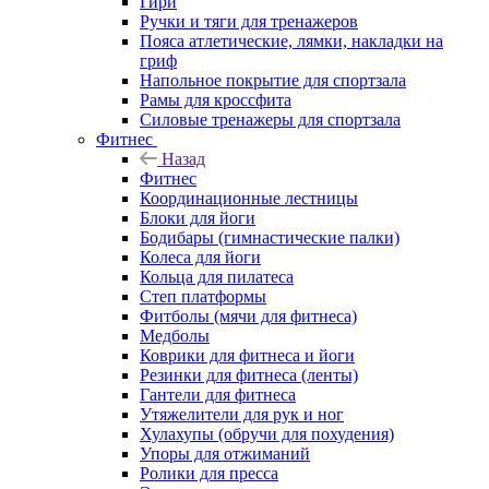
Гири
Ручки и тяги для тренажеров
Пояса атлетические, лямки, накладки на
гриф
Напольное покрытие для спортзала
Рамы для кроссфита
Силовые тренажеры для спортзала
Фитнес
Назад
Фитнес
Координационные лестницы
Блоки для йоги
Бодибары (гимнастические палки)
Колеса для йоги
Кольца для пилатеса
Степ платформы
Фитболы (мячи для фитнеса)
Медболы
Коврики для фитнеса и йоги
Резинки для фитнеса (ленты)
Гантели для фитнеса
Утяжелители для рук и ног
Хулахупы (обручи для похудения)
Упоры для отжиманий
Ролики для пресса