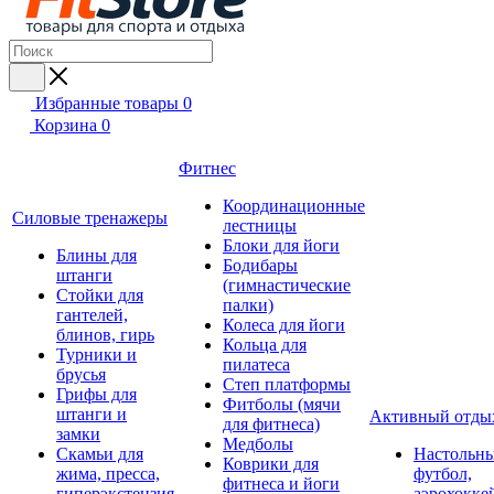
Избранные товары
0
Корзина
0
Фитнес
Координационные
Силовые тренажеры
лестницы
Блоки для йоги
Блины для
Бодибары
штанги
(гимнастические
Стойки для
палки)
гантелей,
Колеса для йоги
блинов, гирь
Кольца для
Турники и
пилатеса
брусья
Степ платформы
Грифы для
Фитболы (мячи
штанги и
Активный отды
для фитнеса)
замки
Медболы
Скамьи для
Настольн
Коврики для
жима, пресса,
футбол,
фитнеса и йоги
гиперэкстензия
аэрохокке