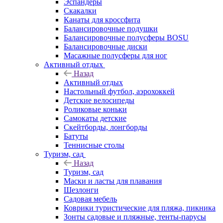
Эспандеры
Скакалки
Канаты для кроссфита
Балансировочные подушки
Балансировочные полусферы BOSU
Балансировочные диски
Масажные полусферы для ног
Активный отдых
Назад
Активный отдых
Настольный футбол, аэрохоккей
Детские велосипеды
Роликовые коньки
Самокаты детские
Скейтборды, лонгборды
Батуты
Теннисные столы
Туризм, сад
Назад
Туризм, сад
Маски и ласты для плавания
Шезлонги
Садовая мебель
Коврики туристические для пляжа, пикника
Зонты садовые и пляжные, тенты-парусы