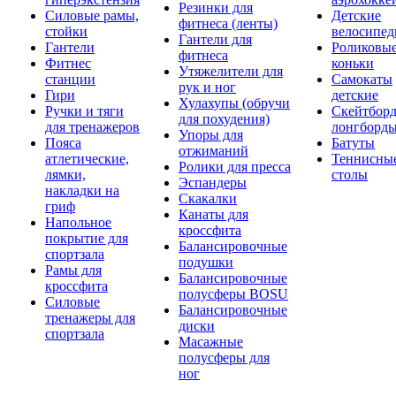
Резинки для
Силовые рамы,
Детские
фитнеса (ленты)
стойки
велосипе
Гантели для
Гантели
Роликовы
фитнеса
Фитнес
коньки
Утяжелители для
станции
Самокаты
рук и ног
Гири
детские
Хулахупы (обручи
Ручки и тяги
Скейтборд
для похудения)
для тренажеров
лонгборд
Упоры для
Пояса
Батуты
отжиманий
атлетические,
Теннисны
Ролики для пресса
лямки,
столы
Эспандеры
накладки на
Скакалки
гриф
Канаты для
Напольное
кроссфита
покрытие для
Балансировочные
спортзала
подушки
Рамы для
Балансировочные
кроссфита
полусферы BOSU
Силовые
Балансировочные
тренажеры для
диски
спортзала
Масажные
полусферы для
ног