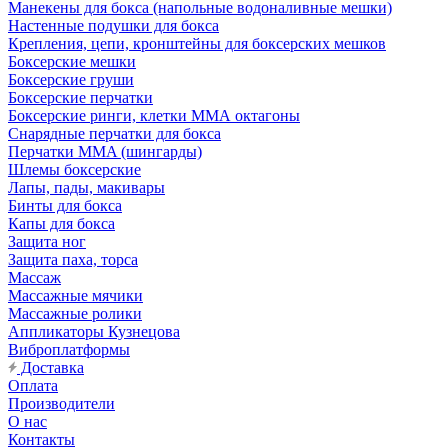
Манекены для бокса (напольные водоналивные мешки)
Настенные подушки для бокса
Крепления, цепи, кронштейны для боксерских мешков
Боксерские мешки
Боксерские груши
Боксерские перчатки
Боксерские ринги, клетки ММА октагоны
Снарядные перчатки для бокса
Перчатки MMA (шингарды)
Шлемы боксерские
Лапы, пады, макивары
Бинты для бокса
Капы для бокса
Защита ног
Защита паха, торса
Массаж
Массажные мячики
Массажные ролики
Аппликаторы Кузнецова
Виброплатформы
Доставка
Оплата
Производители
О нас
Контакты