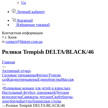
Ua
Личный кабинет
Корзина
0
Избранные товары
0
Контактная информация
г. Киев
contact@fitstore.com.ua
Ролики Tempish DELTA/BLACK/46
Главная
—
Активный отдых
Силовые тренажеры
Фитнес
Туризм,
сад
Кардиотренажеры
Единоборства
Массаж
—
Роликовые коньки для детей и взрослых
Настольный футбол, аэрохоккей
Детские
велосипеды
Самокаты детские
Скейтборды,
лонгборды
Батуты
Теннисные столы
—
Ролики Tempish DELTA/BLACK/46