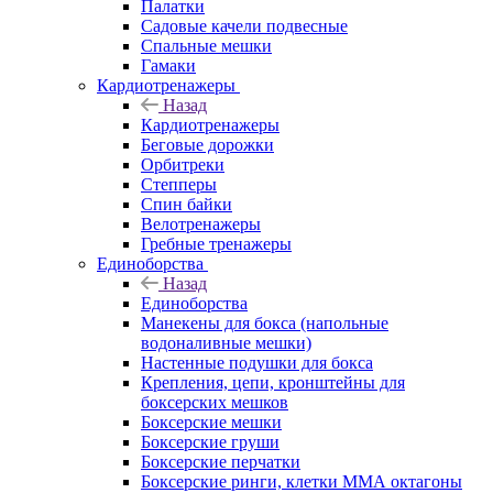
Палатки
Садовые качели подвесные
Спальные мешки
Гамаки
Кардиотренажеры
Назад
Кардиотренажеры
Беговые дорожки
Орбитреки
Степперы
Спин байки
Велотренажеры
Гребные тренажеры
Единоборства
Назад
Единоборства
Манекены для бокса (напольные
водоналивные мешки)
Настенные подушки для бокса
Крепления, цепи, кронштейны для
боксерских мешков
Боксерские мешки
Боксерские груши
Боксерские перчатки
Боксерские ринги, клетки ММА октагоны