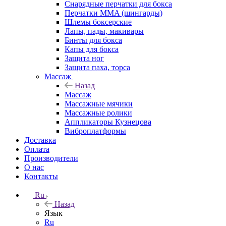
Снарядные перчатки для бокса
Перчатки MMA (шингарды)
Шлемы боксерские
Лапы, пады, макивары
Бинты для бокса
Капы для бокса
Защита ног
Защита паха, торса
Массаж
Назад
Массаж
Массажные мячики
Массажные ролики
Аппликаторы Кузнецова
Виброплатформы
Доставка
Оплата
Производители
О нас
Контакты
Ru
Назад
Язык
Ru