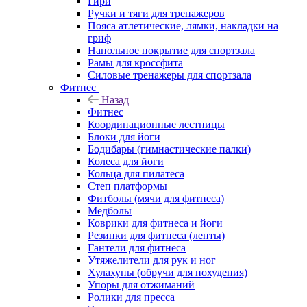
Гири
Ручки и тяги для тренажеров
Пояса атлетические, лямки, накладки на
гриф
Напольное покрытие для спортзала
Рамы для кроссфита
Силовые тренажеры для спортзала
Фитнес
Назад
Фитнес
Координационные лестницы
Блоки для йоги
Бодибары (гимнастические палки)
Колеса для йоги
Кольца для пилатеса
Степ платформы
Фитболы (мячи для фитнеса)
Медболы
Коврики для фитнеса и йоги
Резинки для фитнеса (ленты)
Гантели для фитнеса
Утяжелители для рук и ног
Хулахупы (обручи для похудения)
Упоры для отжиманий
Ролики для пресса