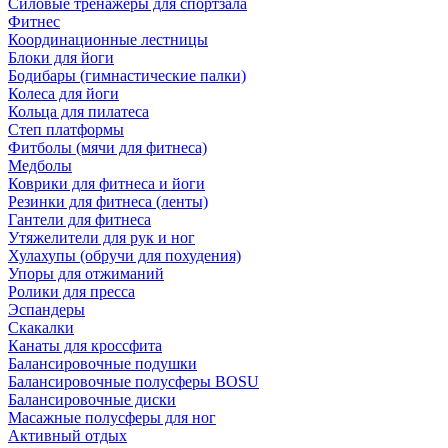
Силовые тренажеры для спортзала
Фитнес
Координационные лестницы
Блоки для йоги
Бодибары (гимнастические палки)
Колеса для йоги
Кольца для пилатеса
Степ платформы
Фитболы (мячи для фитнеса)
Медболы
Коврики для фитнеса и йоги
Резинки для фитнеса (ленты)
Гантели для фитнеса
Утяжелители для рук и ног
Хулахупы (обручи для похудения)
Упоры для отжиманий
Ролики для пресса
Эспандеры
Скакалки
Канаты для кроссфита
Балансировочные подушки
Балансировочные полусферы BOSU
Балансировочные диски
Масажные полусферы для ног
Активный отдых