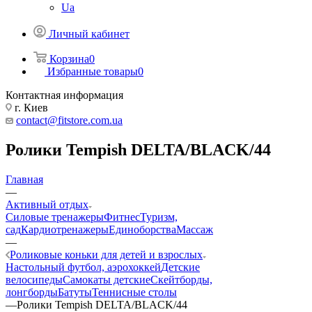
Ua
Личный кабинет
Корзина
0
Избранные товары
0
Контактная информация
г. Киев
contact@fitstore.com.ua
Ролики Tempish DELTA/BLACK/44
Главная
—
Активный отдых
Силовые тренажеры
Фитнес
Туризм,
сад
Кардиотренажеры
Единоборства
Массаж
—
Роликовые коньки для детей и взрослых
Настольный футбол, аэрохоккей
Детские
велосипеды
Самокаты детские
Скейтборды,
лонгборды
Батуты
Теннисные столы
—
Ролики Tempish DELTA/BLACK/44