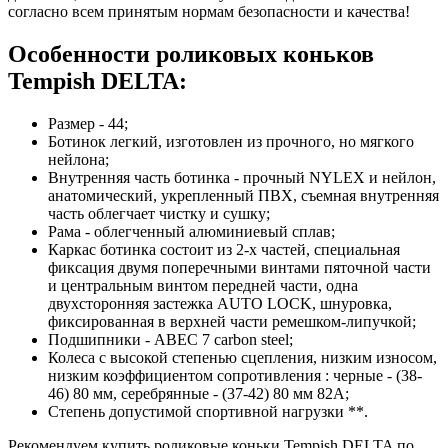
согласно всем принятым нормам безопасности и качества!
Особенности роликовых коньков
Tempish DELTA:
Размер - 44;
Ботинок легкий, изготовлен из прочного, но мягкого
нейлона;
Внутренняя часть ботинка - прочный NYLEX и нейлон,
анатомический, укрепленный ПВХ, съемная внутренняя
часть облегчает чистку и сушку;
Рама - облегченный алюминиевый сплав;
Каркас ботинка состоит из 2-х частей, специальная
фиксация двумя поперечными винтами пяточной части
и центральным винтом передней части, одна
двухсторонняя застежка AUTO LOCK, шнуровка,
фиксированная в верхней части ремешком-липучкой;
Подшипники - ABEC 7 carbon steel;
Колеса с высокой степенью сцепления, низким износом,
низким коэффициентом сопротивления : черные - (38-
46) 80 мм, серебрянные - (37-42) 80 мм 82A;
Степень допустимой спортивной нагрузки **.
Рекомендуем купить роликовые коньки Tempish DELTA по