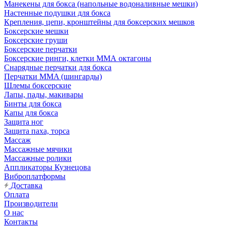
Манекены для бокса (напольные водоналивные мешки)
Настенные подушки для бокса
Крепления, цепи, кронштейны для боксерских мешков
Боксерские мешки
Боксерские груши
Боксерские перчатки
Боксерские ринги, клетки ММА октагоны
Снарядные перчатки для бокса
Перчатки MMA (шингарды)
Шлемы боксерские
Лапы, пады, макивары
Бинты для бокса
Капы для бокса
Защита ног
Защита паха, торса
Массаж
Массажные мячики
Массажные ролики
Аппликаторы Кузнецова
Виброплатформы
Доставка
Оплата
Производители
О нас
Контакты