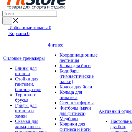
Избранные товары
0
Корзина
0
Фитнес
Координационные
Силовые тренажеры
лестницы
Блоки для йоги
Блины для
Бодибары
штанги
(гимнастические
Стойки для
палки)
гантелей,
Колеса для йоги
блинов, гирь
Кольца для
Турники и
пилатеса
брусья
Степ платформы
Грифы для
Фитболы (мячи
штанги и
Активный отды
для фитнеса)
замки
Медболы
Скамьи для
Настольн
Коврики для
жима, пресса,
футбол,
фитнеса и йоги
гиперэкстензия
аэрохокке