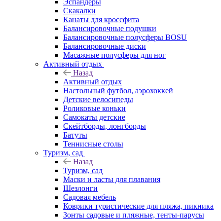
Эспандеры
Скакалки
Канаты для кроссфита
Балансировочные подушки
Балансировочные полусферы BOSU
Балансировочные диски
Масажные полусферы для ног
Активный отдых
Назад
Активный отдых
Настольный футбол, аэрохоккей
Детские велосипеды
Роликовые коньки
Самокаты детские
Скейтборды, лонгборды
Батуты
Теннисные столы
Туризм, сад
Назад
Туризм, сад
Маски и ласты для плавания
Шезлонги
Садовая мебель
Коврики туристические для пляжа, пикника
Зонты садовые и пляжные, тенты-парусы