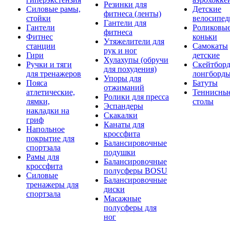
Резинки для
Силовые рамы,
Детские
фитнеса (ленты)
стойки
велосипе
Гантели для
Гантели
Роликовы
фитнеса
Фитнес
коньки
Утяжелители для
станции
Самокаты
рук и ног
Гири
детские
Хулахупы (обручи
Ручки и тяги
Скейтборд
для похудения)
для тренажеров
лонгборд
Упоры для
Пояса
Батуты
отжиманий
атлетические,
Теннисны
Ролики для пресса
лямки,
столы
Эспандеры
накладки на
Скакалки
гриф
Канаты для
Напольное
кроссфита
покрытие для
Балансировочные
спортзала
подушки
Рамы для
Балансировочные
кроссфита
полусферы BOSU
Силовые
Балансировочные
тренажеры для
диски
спортзала
Масажные
полусферы для
ног