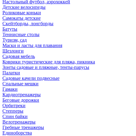
Настольный футбол, аэрохоккей
Детские велосипеды
Роликовые коньки
Самокаты детские
Скейтборды, лонгборды
Батуты
Теннисные столы
Туризм, сад
Маски и ласты для плавания
Шезлонги
Садовая мебель
Коврики туристические для пляжа, пикника
Зонты садовые и пляжные, тенты-парусы
Палатки
Садовые качели подвесные
Спальные мешки
Гамаки
Кардиотренажеры
Беговые дорожки
Орбитреки
Степперы
Спин байки
Велотренажеры
Гребные тренажеры
Единоборства