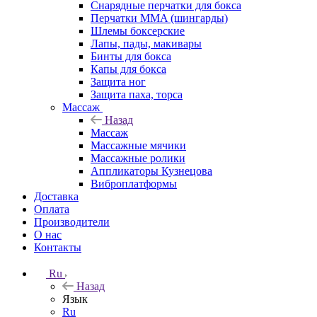
Снарядные перчатки для бокса
Перчатки MMA (шингарды)
Шлемы боксерские
Лапы, пады, макивары
Бинты для бокса
Капы для бокса
Защита ног
Защита паха, торса
Массаж
Назад
Массаж
Массажные мячики
Массажные ролики
Аппликаторы Кузнецова
Виброплатформы
Доставка
Оплата
Производители
О нас
Контакты
Ru
Назад
Язык
Ru