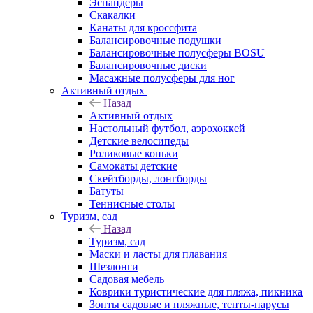
Эспандеры
Скакалки
Канаты для кроссфита
Балансировочные подушки
Балансировочные полусферы BOSU
Балансировочные диски
Масажные полусферы для ног
Активный отдых
Назад
Активный отдых
Настольный футбол, аэрохоккей
Детские велосипеды
Роликовые коньки
Самокаты детские
Скейтборды, лонгборды
Батуты
Теннисные столы
Туризм, сад
Назад
Туризм, сад
Маски и ласты для плавания
Шезлонги
Садовая мебель
Коврики туристические для пляжа, пикника
Зонты садовые и пляжные, тенты-парусы