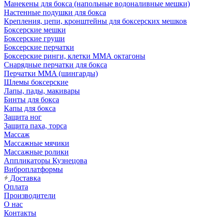
Манекены для бокса (напольные водоналивные мешки)
Настенные подушки для бокса
Крепления, цепи, кронштейны для боксерских мешков
Боксерские мешки
Боксерские груши
Боксерские перчатки
Боксерские ринги, клетки ММА октагоны
Снарядные перчатки для бокса
Перчатки MMA (шингарды)
Шлемы боксерские
Лапы, пады, макивары
Бинты для бокса
Капы для бокса
Защита ног
Защита паха, торса
Массаж
Массажные мячики
Массажные ролики
Аппликаторы Кузнецова
Виброплатформы
Доставка
Оплата
Производители
О нас
Контакты