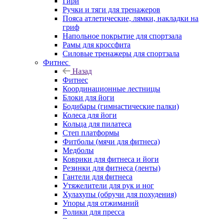
Гири
Ручки и тяги для тренажеров
Пояса атлетические, лямки, накладки на
гриф
Напольное покрытие для спортзала
Рамы для кроссфита
Силовые тренажеры для спортзала
Фитнес
Назад
Фитнес
Координационные лестницы
Блоки для йоги
Бодибары (гимнастические палки)
Колеса для йоги
Кольца для пилатеса
Степ платформы
Фитболы (мячи для фитнеса)
Медболы
Коврики для фитнеса и йоги
Резинки для фитнеса (ленты)
Гантели для фитнеса
Утяжелители для рук и ног
Хулахупы (обручи для похудения)
Упоры для отжиманий
Ролики для пресса