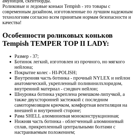
амуниция, скейтборды.
Роликовые и ледовые коньки Tempish - это товары с
современным дизайном, изготовленные по лучшим надежным
технологиям согласно всем принятым нормам безопасности и
качества!
Особенности роликовых коньков
Tempish TEMPER TOP II LADY:
Размер - 37;
Ботинок легкий, изготовлен из прочного, но мягкого
нейлона;
Покрытие колес - HI-POLISH;
Внутренняя часть ботинка - прочный NYLEX и нейлон
анатомический, укрепленный поливинилхлоридом,
внутренний материал - сэндвич нейлон;
Шнуровка ботинка укреплена ремешком-липучкой, а
также двухсторонней застежкой с последним
самотормозящим крючком, комфортная вентиляция на
внешней и внутренней стороне;
Рама SHELL алюминиевая моноконструкционная;
Нижняя часть ботинка - облегченный алюминиевый
сплав, прикрепленный центральными болтами с
настраиваемым положением;