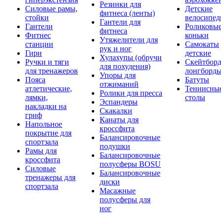
Резинки для
Силовые рамы,
Детские
фитнеса (ленты)
стойки
велосипе
Гантели для
Гантели
Роликовы
фитнеса
Фитнес
коньки
Утяжелители для
станции
Самокаты
рук и ног
Гири
детские
Хулахупы (обручи
Ручки и тяги
Скейтборд
для похудения)
для тренажеров
лонгборд
Упоры для
Пояса
Батуты
отжиманий
атлетические,
Теннисны
Ролики для пресса
лямки,
столы
Эспандеры
накладки на
Скакалки
гриф
Канаты для
Напольное
кроссфита
покрытие для
Балансировочные
спортзала
подушки
Рамы для
Балансировочные
кроссфита
полусферы BOSU
Силовые
Балансировочные
тренажеры для
диски
спортзала
Масажные
полусферы для
ног