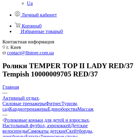
Ua
Личный кабинет
Корзина
0
Избранные товары
0
Контактная информация
г. Киев
contact@fitstore.com.ua
Ролики TEMPER TOP II LADY RED/37
Tempish 10000009705 RED/37
Главная
—
Активный отдых
Силовые тренажеры
Фитнес
Туризм,
сад
Кардиотренажеры
Единоборства
Массаж
—
Роликовые коньки для детей и взрослых
Настольный футбол, аэрохоккей
Детские
велосипеды
Самокаты детские
Скейтборды,
лонгборды
Батуты
Теннисные столы