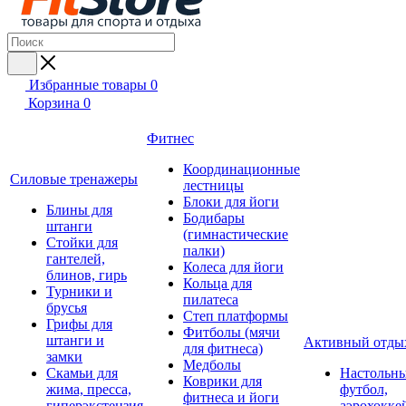
Избранные товары
0
Корзина
0
Фитнес
Координационные
Силовые тренажеры
лестницы
Блоки для йоги
Блины для
Бодибары
штанги
(гимнастические
Стойки для
палки)
гантелей,
Колеса для йоги
блинов, гирь
Кольца для
Турники и
пилатеса
брусья
Степ платформы
Грифы для
Фитболы (мячи
штанги и
Активный отды
для фитнеса)
замки
Медболы
Скамьи для
Настольн
Коврики для
жима, пресса,
футбол,
фитнеса и йоги
гиперэкстензия
аэрохокке