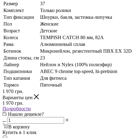
Размер
37
Комплект
Только ролики
Тип фиксации
Шнурки, бакля, застежка-липучка
Пол
Женские
Возраст
Детские
Колеса
TEMPISH CATCH 80 мм, 82A
Рама
Алюминиевый сплав
Ботинок
Микронейлон, резистентный ПВХ EX 32D
Длина стопы, см
23
Лайнер
Нейлон и Nylex (100% полиэфир)
Подшипники
ABEC 9 chrome top-speed, hi-pretision
Тип катания
Для фитнеса
Тормоз
Пяточный
1 970
грн.
Варианты цен
1 970
грн.
Подробности
Нашли дешевле?
В корзину
Купить в 1 клик