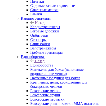
Палатки
Садовые качели подвесные
Спальные мешки
Гамаки
Кардиотренажеры
Назад
Кардиотренажеры
Беговые дорожки
Орбитреки
Степперы
Спин байки
Велотренажеры
Гребные тренажеры
Единоборства
Назад
Единоборства
Манекены для бокса (напольные
водоналивные мешки)
Настенные подушки для бокса
Крепления, цепи, кронштейны для
боксерских мешков
Боксерские мешки
Боксерские груши
Боксерские перчатки
Боксерские ринги, клетки ММА октагоны