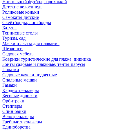
Настольный футбол, аэрохоккей
Детские велосипеды
Роликовые коньки
Самокаты детские
Скейтборды, лонгборды
Батуты
Теннисные столы
Туризм, сад
Маски и ласты для плавания
Шезлонги
Садовая мебель
Коврики туристические для пляжа, пикника
Зонты садовые и пляжные, тенты-парусы
Палатки
Садовые качели подвесные
Спальные мешки
Гамаки
Кардиотренажеры
Беговые дорожки
Орбитреки
Степперы
Спин байки
Велотренажеры
Гребные тренажеры
Единоборства