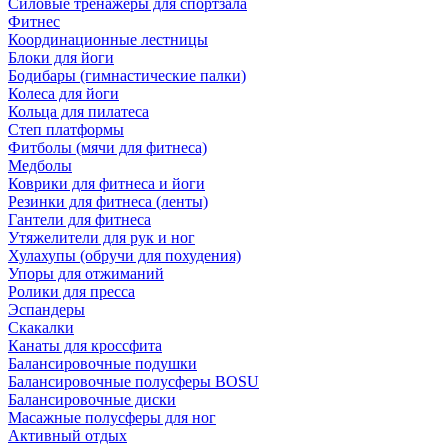
Силовые тренажеры для спортзала
Фитнес
Координационные лестницы
Блоки для йоги
Бодибары (гимнастические палки)
Колеса для йоги
Кольца для пилатеса
Степ платформы
Фитболы (мячи для фитнеса)
Медболы
Коврики для фитнеса и йоги
Резинки для фитнеса (ленты)
Гантели для фитнеса
Утяжелители для рук и ног
Хулахупы (обручи для похудения)
Упоры для отжиманий
Ролики для пресса
Эспандеры
Скакалки
Канаты для кроссфита
Балансировочные подушки
Балансировочные полусферы BOSU
Балансировочные диски
Масажные полусферы для ног
Активный отдых