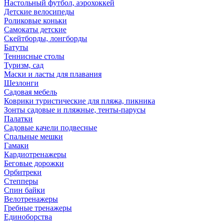
Настольный футбол, аэрохоккей
Детские велосипеды
Роликовые коньки
Самокаты детские
Скейтборды, лонгборды
Батуты
Теннисные столы
Туризм, сад
Маски и ласты для плавания
Шезлонги
Садовая мебель
Коврики туристические для пляжа, пикника
Зонты садовые и пляжные, тенты-парусы
Палатки
Садовые качели подвесные
Спальные мешки
Гамаки
Кардиотренажеры
Беговые дорожки
Орбитреки
Степперы
Спин байки
Велотренажеры
Гребные тренажеры
Единоборства