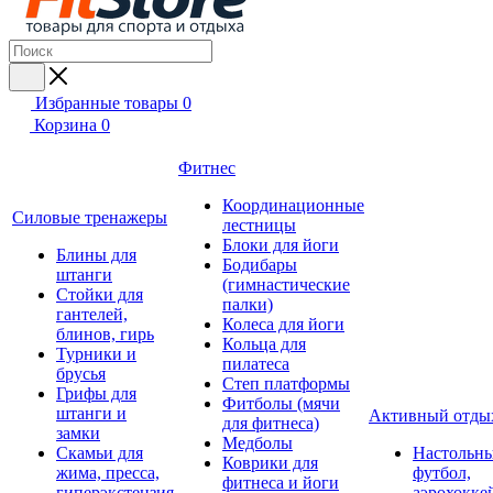
Избранные товары
0
Корзина
0
Фитнес
Координационные
Силовые тренажеры
лестницы
Блоки для йоги
Блины для
Бодибары
штанги
(гимнастические
Стойки для
палки)
гантелей,
Колеса для йоги
блинов, гирь
Кольца для
Турники и
пилатеса
брусья
Степ платформы
Грифы для
Фитболы (мячи
штанги и
Активный отды
для фитнеса)
замки
Медболы
Скамьи для
Настольн
Коврики для
жима, пресса,
футбол,
фитнеса и йоги
гиперэкстензия
аэрохокке