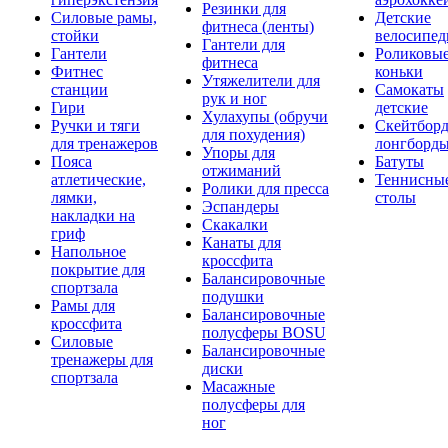
Резинки для
Силовые рамы,
Детские
фитнеса (ленты)
стойки
велосипе
Гантели для
Гантели
Роликовы
фитнеса
Фитнес
коньки
Утяжелители для
станции
Самокаты
рук и ног
Гири
детские
Хулахупы (обручи
Ручки и тяги
Скейтборд
для похудения)
для тренажеров
лонгборд
Упоры для
Пояса
Батуты
отжиманий
атлетические,
Теннисны
Ролики для пресса
лямки,
столы
Эспандеры
накладки на
Скакалки
гриф
Канаты для
Напольное
кроссфита
покрытие для
Балансировочные
спортзала
подушки
Рамы для
Балансировочные
кроссфита
полусферы BOSU
Силовые
Балансировочные
тренажеры для
диски
спортзала
Масажные
полусферы для
ног