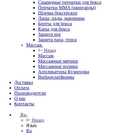
Снарядные перчатки для бокса
Перчатки MMA (шингарды)
Шлемы боксерские
Лапы, пады, макивары
Бинты для бокса
Капы для бокса
Защита ног
Защита паха, торса
Массаж
Назад
Массаж
Массажные мячики
Массажные ролики
Аппликаторы Кузнецова
Виброплатформы
Доставка
Оплата
Производители
О нас
Контакты
Ru
Назад
Язык
Ru