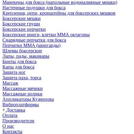
Манекены для бокса (напольные водоналивные мешки)
Настенные подушки для бокса
Крепления, цепи, кронштейны для боксерских мешков
Боксерские мешки
Боксерские груши
Боксерские перчатки
Боксерские ринги, клетки ММА октагоны
Снарядные перчатки для бокса
Перчатки MMA (шингарды)
Шлемы боксерские
Лапы, пады, макивары
Бинты для бокса
Капы для бокса
Защита ног
Защита паха, торса
Массаж
Массажные мячики
Массажные ролики
Аппликаторы Кузнецова
Виброплатформы
Доставка
Оплата
Производители
О нас
Контакты