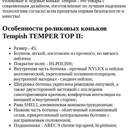
Роликовые и ледовые коньки Tempish - это товары с
современным дизайном, изготовленные по лучшим надежным
технологиям согласно всем принятым нормам безопасности и
качества!
Особенности роликовых коньков
Tempish TEMPER TOP II:
Размер - 45;
Ботинок легкий, изготовлен из прочного, но мягкого
нейлона;
Покрытие колес - HI-POLISH;
Внутренняя часть ботинка - прочный NYLEX и нейлон
анатомический, укрепленный поливинилхлоридом,
внутренний материал - сэндвич нейлон;
Шнуровка ботинка укреплена ремешком-липучкой, а
также двухсторонней застежкой с последним
самотормозящим крючком, комфортная вентиляция на
внешней и внутренней стороне;
Рама SHELL алюминиевая моноконструкционная;
Нижняя часть ботинка - облегченный алюминиевый
сплав, прикрепленный центральными болтами с
настраиваемым положением;
Подшипники - ABEC 9 chrome top-speed, hi-pretision;