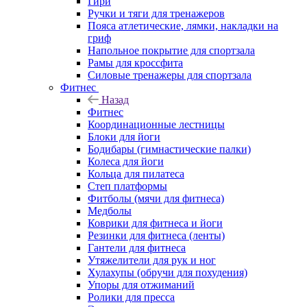
Гири
Ручки и тяги для тренажеров
Пояса атлетические, лямки, накладки на
гриф
Напольное покрытие для спортзала
Рамы для кроссфита
Силовые тренажеры для спортзала
Фитнес
Назад
Фитнес
Координационные лестницы
Блоки для йоги
Бодибары (гимнастические палки)
Колеса для йоги
Кольца для пилатеса
Степ платформы
Фитболы (мячи для фитнеса)
Медболы
Коврики для фитнеса и йоги
Резинки для фитнеса (ленты)
Гантели для фитнеса
Утяжелители для рук и ног
Хулахупы (обручи для похудения)
Упоры для отжиманий
Ролики для пресса