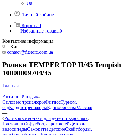
Ua
Личный кабинет
Корзина
0
Избранные товары
0
Контактная информация
г. Киев
contact@fitstore.com.ua
Ролики TEMPER TOP II/45 Tempish
10000009704/45
Главная
—
Активный отдых
Силовые тренажеры
Фитнес
Туризм,
сад
Кардиотренажеры
Единоборства
Массаж
—
Роликовые коньки для детей и взрослых
Настольный футбол, аэрохоккей
Детские
велосипеды
Самокаты детские
Скейтборды,
лонгборды
Батуты
Теннисные столы