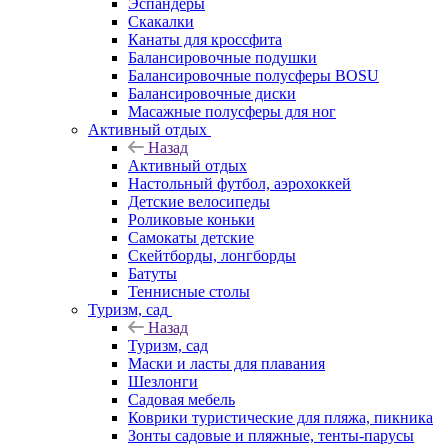
Эспандеры
Скакалки
Канаты для кроссфита
Балансировочные подушки
Балансировочные полусферы BOSU
Балансировочные диски
Масажные полусферы для ног
Активный отдых
Назад
Активный отдых
Настольный футбол, аэрохоккей
Детские велосипеды
Роликовые коньки
Самокаты детские
Скейтборды, лонгборды
Батуты
Теннисные столы
Туризм, сад
Назад
Туризм, сад
Маски и ласты для плавания
Шезлонги
Садовая мебель
Коврики туристические для пляжа, пикника
Зонты садовые и пляжные, тенты-парусы