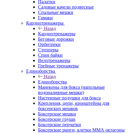
Палатки
Садовые качели подвесные
Спальные мешки
Гамаки
Кардиотренажеры
Назад
Кардиотренажеры
Беговые дорожки
Орбитреки
Степперы
Спин байки
Велотренажеры
Гребные тренажеры
Единоборства
Назад
Единоборства
Манекены для бокса (напольные
водоналивные мешки)
Настенные подушки для бокса
Крепления, цепи, кронштейны для
боксерских мешков
Боксерские мешки
Боксерские груши
Боксерские перчатки
Боксерские ринги, клетки ММА октагоны