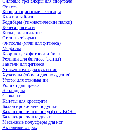
Силовые тренажеры для спортзала
Фитнес
Координационные лестницы
Блоки для йоги
Бодибары (гимнастические палки)
Колеса для йоги
Кольца для пилатеса
Степ платформы
Фитболы (мячи для фитнеса)
Медболы
Коврики для фитнеса и йоги
Резинки для фитнеса (ленты)
Гантели для фитнеса
Утяжелители для рук и ног
Хулахупы (обручи для похудения)
Упоры для отжиманий
Ролики для пресса
Эспандеры
Скакалки
Канаты для кроссфита
Балансировочные подушки
Балансировочные полусферы BOSU
Балансировочные диски
Масажные полусферы для ног
Активный отдых