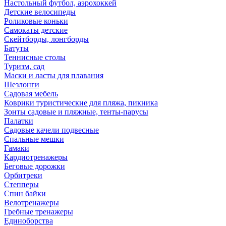
Настольный футбол, аэрохоккей
Детские велосипеды
Роликовые коньки
Самокаты детские
Скейтборды, лонгборды
Батуты
Теннисные столы
Туризм, сад
Маски и ласты для плавания
Шезлонги
Садовая мебель
Коврики туристические для пляжа, пикника
Зонты садовые и пляжные, тенты-парусы
Палатки
Садовые качели подвесные
Спальные мешки
Гамаки
Кардиотренажеры
Беговые дорожки
Орбитреки
Степперы
Спин байки
Велотренажеры
Гребные тренажеры
Единоборства