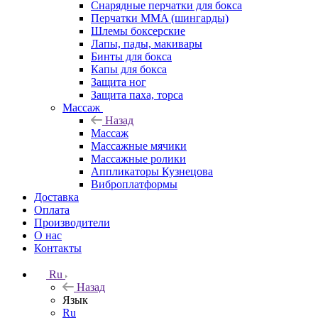
Снарядные перчатки для бокса
Перчатки MMA (шингарды)
Шлемы боксерские
Лапы, пады, макивары
Бинты для бокса
Капы для бокса
Защита ног
Защита паха, торса
Массаж
Назад
Массаж
Массажные мячики
Массажные ролики
Аппликаторы Кузнецова
Виброплатформы
Доставка
Оплата
Производители
О нас
Контакты
Ru
Назад
Язык
Ru