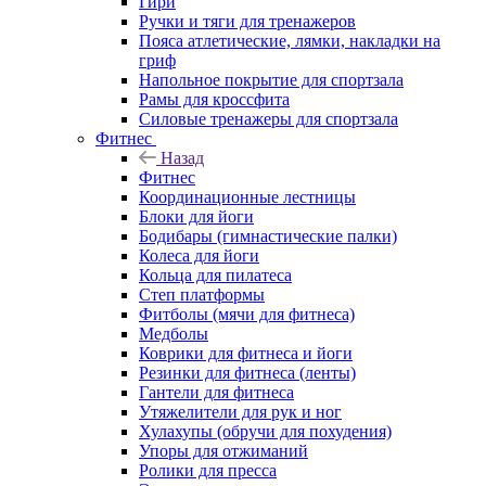
Гири
Ручки и тяги для тренажеров
Пояса атлетические, лямки, накладки на
гриф
Напольное покрытие для спортзала
Рамы для кроссфита
Силовые тренажеры для спортзала
Фитнес
Назад
Фитнес
Координационные лестницы
Блоки для йоги
Бодибары (гимнастические палки)
Колеса для йоги
Кольца для пилатеса
Степ платформы
Фитболы (мячи для фитнеса)
Медболы
Коврики для фитнеса и йоги
Резинки для фитнеса (ленты)
Гантели для фитнеса
Утяжелители для рук и ног
Хулахупы (обручи для похудения)
Упоры для отжиманий
Ролики для пресса