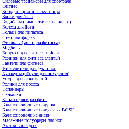
Силовые тренажеры для спортзала
Фитнес
Координационные лестницы
Блоки для йоги
Бодибары (гимнастические палки)
Колеса для йоги
Кольца для пилатеса
Степ платформы
Фитболы (мячи для фитнеса)
Медболы
Коврики для фитнеса и йоги
Резинки для фитнеса (ленты)
Гантели для фитнеса
Утяжелители для рук и ног
Хулахупы (обручи для похудения)
Упоры для отжиманий
Ролики для пресса
Эспандеры
Скакалки
Канаты для кроссфита
Балансировочные подушки
Балансировочные полусферы BOSU
Балансировочные диски
Масажные полусферы для ног
Активный отдых