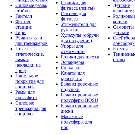
Резинки для
Силовые рамы,
Детские
фитнеса (ленты)
стойки
велосипе
Гантели для
Гантели
Роликовы
фитнеса
Фитнес
коньки
Утяжелители для
станции
Самокаты
рук и ног
Гири
детские
Хулахупы (обручи
Ручки и тяги
Скейтборд
для похудения)
для тренажеров
лонгборд
Упоры для
Пояса
Батуты
отжиманий
атлетические,
Теннисны
Ролики для пресса
лямки,
столы
Эспандеры
накладки на
Скакалки
гриф
Канаты для
Напольное
кроссфита
покрытие для
Балансировочные
спортзала
подушки
Рамы для
Балансировочные
кроссфита
полусферы BOSU
Силовые
Балансировочные
тренажеры для
диски
спортзала
Масажные
полусферы для
ног