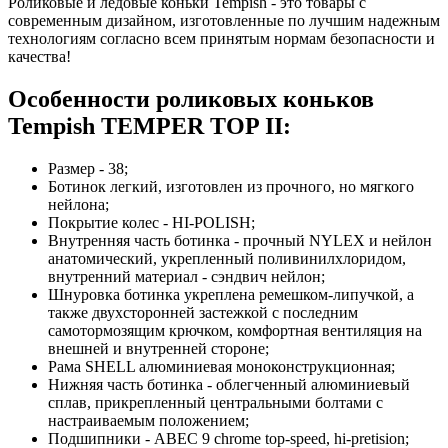
Роликовые и ледовые коньки Tempish - это товары с
современным дизайном, изготовленные по лучшим надежным
технологиям согласно всем принятым нормам безопасности и
качества!
Особенности роликовых коньков
Tempish TEMPER TOP II:
Размер - 38;
Ботинок легкий, изготовлен из прочного, но мягкого
нейлона;
Покрытие колес - HI-POLISH;
Внутренняя часть ботинка - прочный NYLEX и нейлон
анатомический, укрепленный поливинилхлоридом,
внутренний материал - сэндвич нейлон;
Шнуровка ботинка укреплена ремешком-липучкой, а
также двухсторонней застежкой с последним
самотормозящим крючком, комфортная вентиляция на
внешней и внутренней стороне;
Рама SHELL алюминиевая моноконструкционная;
Нижняя часть ботинка - облегченный алюминиевый
сплав, прикрепленный центральными болтами с
настраиваемым положением;
Подшипники - ABEC 9 chrome top-speed, hi-pretision;