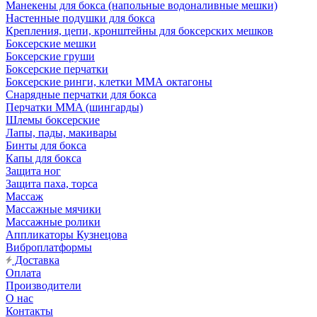
Манекены для бокса (напольные водоналивные мешки)
Настенные подушки для бокса
Крепления, цепи, кронштейны для боксерских мешков
Боксерские мешки
Боксерские груши
Боксерские перчатки
Боксерские ринги, клетки ММА октагоны
Снарядные перчатки для бокса
Перчатки MMA (шингарды)
Шлемы боксерские
Лапы, пады, макивары
Бинты для бокса
Капы для бокса
Защита ног
Защита паха, торса
Массаж
Массажные мячики
Массажные ролики
Аппликаторы Кузнецова
Виброплатформы
Доставка
Оплата
Производители
О нас
Контакты