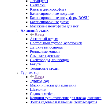
Эспандеры
Скакалки
Канаты для кроссфита
Балансировочные подушки
Балансировочные полусферы BOSU
Балансировочные диски
Масажные полусферы для ног
Активный отдых
Назад
Активный отдых
Настольный футбол, аэрохоккей
Детские велосипеды
Роликовые коньки
Самокаты детские
Скейтборды, лонгборды
Батуты
Теннисные столы
Туризм, сад
Назад
Туризм, сад
Маски и ласты для плавания
Шезлонги
Садовая мебель
Коврики туристические для пляжа, пикника
Зонты садовые и пляжные, тенты-парусы