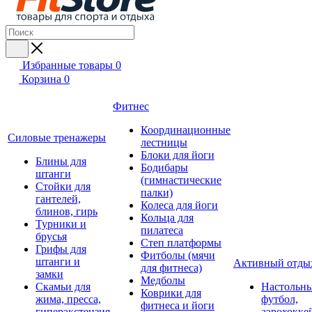
Избранные товары
0
Корзина
0
Фитнес
Координационные
Силовые тренажеры
лестницы
Блоки для йоги
Блины для
Бодибары
штанги
(гимнастические
Стойки для
палки)
гантелей,
Колеса для йоги
блинов, гирь
Кольца для
Турники и
пилатеса
брусья
Степ платформы
Грифы для
Фитболы (мячи
штанги и
Активный отды
для фитнеса)
замки
Медболы
Скамьи для
Настольн
Коврики для
жима, пресса,
футбол,
фитнеса и йоги
гиперэкстензия
аэрохокке