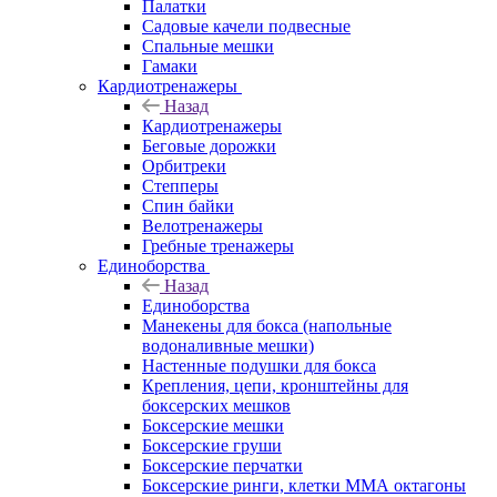
Палатки
Садовые качели подвесные
Спальные мешки
Гамаки
Кардиотренажеры
Назад
Кардиотренажеры
Беговые дорожки
Орбитреки
Степперы
Спин байки
Велотренажеры
Гребные тренажеры
Единоборства
Назад
Единоборства
Манекены для бокса (напольные
водоналивные мешки)
Настенные подушки для бокса
Крепления, цепи, кронштейны для
боксерских мешков
Боксерские мешки
Боксерские груши
Боксерские перчатки
Боксерские ринги, клетки ММА октагоны