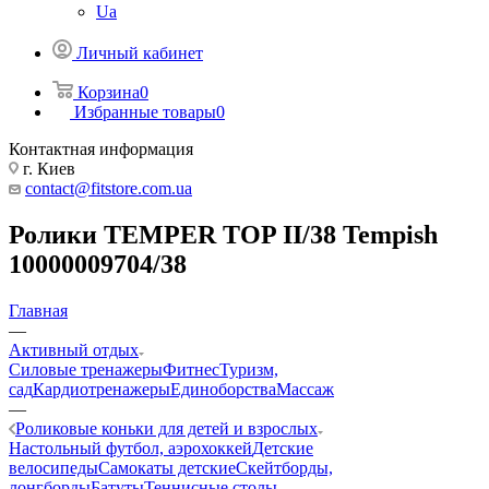
Ua
Личный кабинет
Корзина
0
Избранные товары
0
Контактная информация
г. Киев
contact@fitstore.com.ua
Ролики TEMPER TOP II/38 Tempish
10000009704/38
Главная
—
Активный отдых
Силовые тренажеры
Фитнес
Туризм,
сад
Кардиотренажеры
Единоборства
Массаж
—
Роликовые коньки для детей и взрослых
Настольный футбол, аэрохоккей
Детские
велосипеды
Самокаты детские
Скейтборды,
лонгборды
Батуты
Теннисные столы