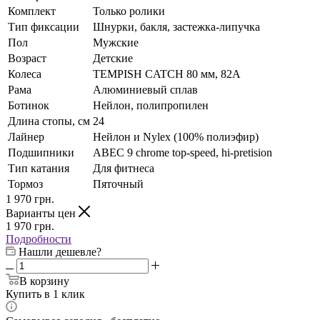
Комплект
Только ролики
Тип фиксации
Шнурки, бакля, застежка-липучка
Пол
Мужские
Возраст
Детские
Колеса
TEMPISH CATCH 80 мм, 82A
Рама
Алюминиевый сплав
Ботинок
Нейлон, полипропилен
Длина стопы, см
24
Лайнер
Нейлон и Nylex (100% полиэфир)
Подшипники
ABEC 9 chrome top-speed, hi-pretision
Тип катания
Для фитнеса
Тормоз
Пяточный
1 970
грн.
Варианты цен
1 970
грн.
Подробности
Нашли дешевле?
В корзину
Купить в 1 клик