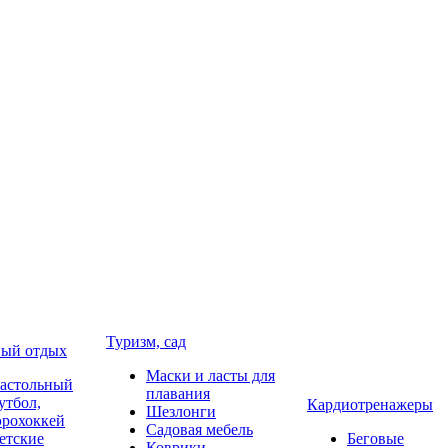
Туризм, сад
ый отдых
Маски и ласты для
астольный
плавания
утбол,
Кардиотренажеры
Шезлонги
эрохоккей
Садовая мебель
етские
Беговые
Коврики