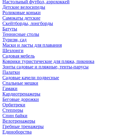
Настольный футбол, аэрохоккей
Детские велосипеды
Роликовые коньки
Самокаты детские
Скейтборды, лонгборды
Батуты
Теннисные столы
Туризм, сад
Маски и ласты для плавания
Шезлонги
Садовая мебель
Коврики туристические для пляжа, пикника
Зонты садовые и пляжные, тенты-парусы
Палатки
Садовые качели подвесные
Спальные мешки
Гамаки
Кардиотренажеры
Беговые дорожки
Орбитреки
Степперы
Спин байки
Велотренажеры
Гребные тренажеры
Единоборства