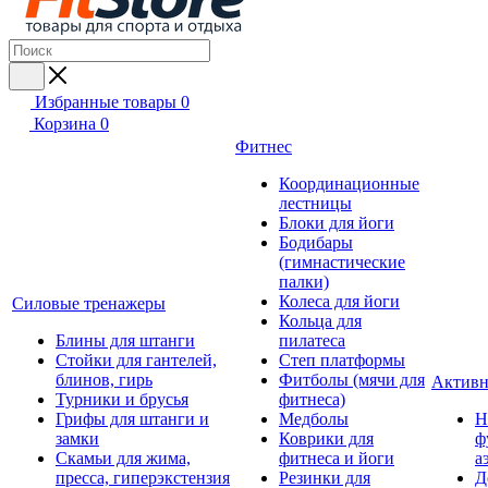
Избранные товары
0
Корзина
0
Фитнес
Координационные
лестницы
Блоки для йоги
Бодибары
(гимнастические
палки)
Колеса для йоги
Силовые тренажеры
Кольца для
Блины для штанги
пилатеса
Стойки для гантелей,
Степ платформы
блинов, гирь
Фитболы (мячи для
Активн
Турники и брусья
фитнеса)
Грифы для штанги и
Медболы
Н
замки
Коврики для
ф
Скамьи для жима,
фитнеса и йоги
а
пресса, гиперэкстензия
Резинки для
Д