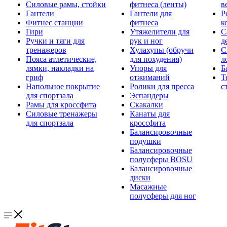
Силовые рамы, стойки
фитнеса (ленты)
в
Гантели
Гантели для
Р
Фитнес станции
фитнеса
к
Гири
Утяжелители для
С
Ручки и тяги для
рук и ног
д
тренажеров
Хулахупы (обручи
С
Пояса атлетические,
для похудения)
л
лямки, накладки на
Упоры для
Б
гриф
отжиманий
Т
Напольное покрытие
Ролики для пресса
с
для спортзала
Эспандеры
Рамы для кроссфита
Скакалки
Силовые тренажеры
Канаты для
для спортзала
кроссфита
Балансировочные
подушки
Балансировочные
полусферы BOSU
Балансировочные
диски
Масажные
полусферы для ног