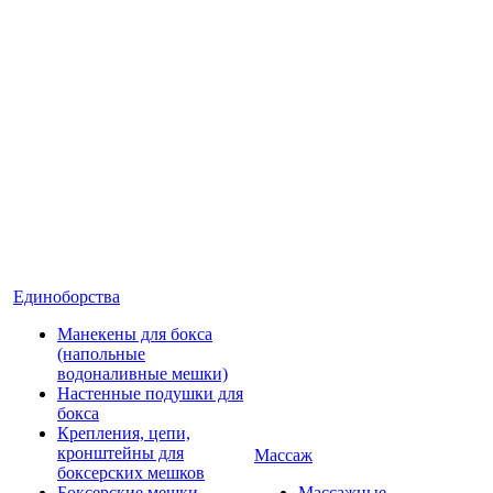
Единоборства
Манекены для бокса
(напольные
водоналивные мешки)
Настенные подушки для
бокса
Крепления, цепи,
кронштейны для
Массаж
боксерских мешков
Боксерские мешки
Массажные