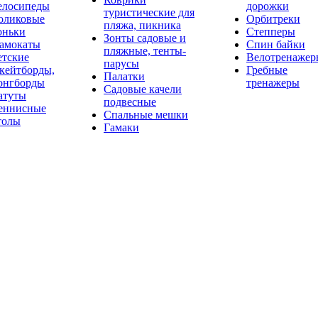
елосипеды
дорожки
туристические для
оликовые
Орбитреки
пляжа, пикника
оньки
Степперы
Зонты садовые и
амокаты
Спин байки
пляжные, тенты-
етские
Велотренажер
парусы
кейтборды,
Гребные
Палатки
онгборды
тренажеры
Садовые качели
атуты
подвесные
еннисные
Спальные мешки
толы
Гамаки