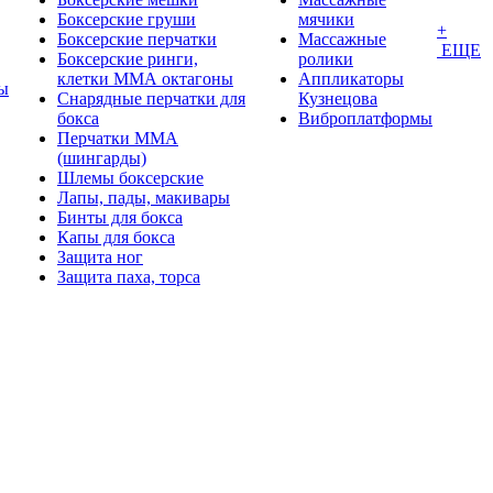
Боксерские груши
мячики
+
Боксерские перчатки
Массажные
ЕЩЕ
Боксерские ринги,
ролики
клетки ММА октагоны
Аппликаторы
ы
Снарядные перчатки для
Кузнецова
бокса
Виброплатформы
Перчатки MMA
(шингарды)
Шлемы боксерские
Лапы, пады, макивары
Бинты для бокса
Капы для бокса
Защита ног
Защита паха, торса