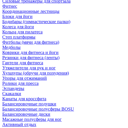
Силовые тренажеры для спортзала
Фитнес
Координационные лестницы
Блоки для йоги
Бодибары (гимнастические палки)
Колеса для йоги
Кольца для пилатеса
Степ платформы
Фитболы (мячи для фитнеса)
Медболы
Коврики для фитнеса и йоги
Резинки для фитнеса (ленты)
Гантели для фитнеса
Утяжелители для рук и ног
Хулахупы (обручи для похудения)
Упоры для отжиманий
Ролики для пресса
Эспандеры
Скакалки
Канаты для кроссфита
Балансировочные подушки
Балансировочные полусферы BOSU
Балансировочные диски
Масажные полусферы для ног
Активный отдых