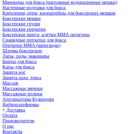
Манекены для бокса (напольные водоналивные мешки)
Настенные подушки для бокса
Крепления, цепи, кронштейны для боксерских мешков
Боксерские мешки
Боксерские груши
Боксерские перчатки
Боксерские ринги, клетки ММА октагоны
Снарядные перчатки для бокса
Перчатки MMA (шингарды)
Шлемы боксерские
Лапы, пады, макивары
Бинты для бокса
Капы для бокса
Защита ног
Защита паха, торса
Массаж
Массажные мячики
Массажные ролики
Аппликаторы Кузнецова
Виброплатформы
Доставка
Оплата
Производители
О нас
Контакты