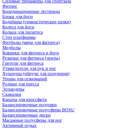
Силовые тренажеры для спортзала
Фитнес
Координационные лестницы
Блоки для йоги
Бодибары (гимнастические палки)
Колеса для йоги
Кольца для пилатеса
Степ платформы
Фитболы (мячи для фитнеса)
Медболы
Коврики для фитнеса и йоги
Резинки для фитнеса (ленты)
Гантели для фитнеса
Утяжелители для рук и ног
Хулахупы (обручи для похудения)
Упоры для отжиманий
Ролики для пресса
Эспандеры
Скакалки
Канаты для кроссфита
Балансировочные подушки
Балансировочные полусферы BOSU
Балансировочные диски
Масажные полусферы для ног
Активный отдых