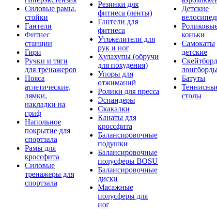
Резинки для
Силовые рамы,
Детские
фитнеса (ленты)
стойки
велосипе
Гантели для
Гантели
Роликовы
фитнеса
Фитнес
коньки
Утяжелители для
станции
Самокаты
рук и ног
Гири
детские
Хулахупы (обручи
Ручки и тяги
Скейтборд
для похудения)
для тренажеров
лонгборд
Упоры для
Пояса
Батуты
отжиманий
атлетические,
Теннисны
Ролики для пресса
лямки,
столы
Эспандеры
накладки на
Скакалки
гриф
Канаты для
Напольное
кроссфита
покрытие для
Балансировочные
спортзала
подушки
Рамы для
Балансировочные
кроссфита
полусферы BOSU
Силовые
Балансировочные
тренажеры для
диски
спортзала
Масажные
полусферы для
ног