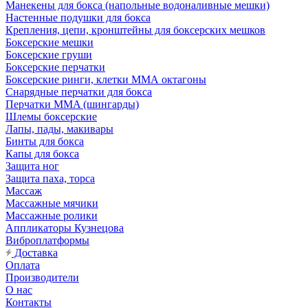
Манекены для бокса (напольные водоналивные мешки)
Настенные подушки для бокса
Крепления, цепи, кронштейны для боксерских мешков
Боксерские мешки
Боксерские груши
Боксерские перчатки
Боксерские ринги, клетки ММА октагоны
Снарядные перчатки для бокса
Перчатки MMA (шингарды)
Шлемы боксерские
Лапы, пады, макивары
Бинты для бокса
Капы для бокса
Защита ног
Защита паха, торса
Массаж
Массажные мячики
Массажные ролики
Аппликаторы Кузнецова
Виброплатформы
Доставка
Оплата
Производители
О нас
Контакты