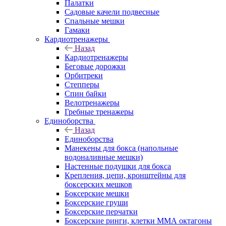
Палатки
Садовые качели подвесные
Спальные мешки
Гамаки
Кардиотренажеры
Назад
Кардиотренажеры
Беговые дорожки
Орбитреки
Степперы
Спин байки
Велотренажеры
Гребные тренажеры
Единоборства
Назад
Единоборства
Манекены для бокса (напольные
водоналивные мешки)
Настенные подушки для бокса
Крепления, цепи, кронштейны для
боксерских мешков
Боксерские мешки
Боксерские груши
Боксерские перчатки
Боксерские ринги, клетки ММА октагоны