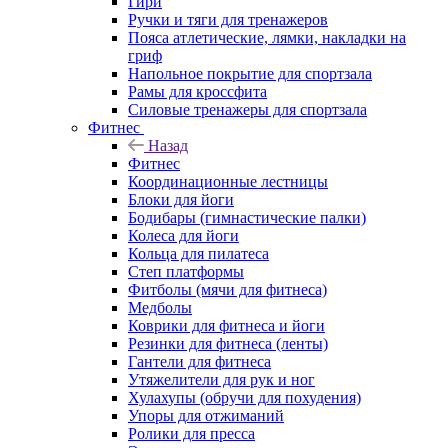
Гири
Ручки и тяги для тренажеров
Пояса атлетические, лямки, накладки на
гриф
Напольное покрытие для спортзала
Рамы для кроссфита
Силовые тренажеры для спортзала
Фитнес
Назад
Фитнес
Координационные лестницы
Блоки для йоги
Бодибары (гимнастические палки)
Колеса для йоги
Кольца для пилатеса
Степ платформы
Фитболы (мячи для фитнеса)
Медболы
Коврики для фитнеса и йоги
Резинки для фитнеса (ленты)
Гантели для фитнеса
Утяжелители для рук и ног
Хулахупы (обручи для похудения)
Упоры для отжиманий
Ролики для пресса