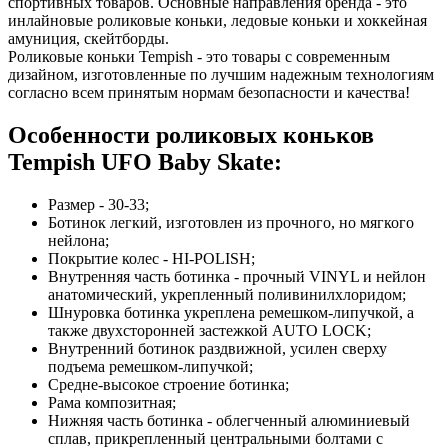
спортивных товаров. Основные направления бренда - это
инлайновые роликовые коньки, ледовые коньки и хоккейная
амуниция, скейтборды.
Роликовые коньки Tempish - это товары с современным
дизайном, изготовленные по лучшим надежным технологиям
согласно всем принятым нормам безопасности и качества!
Особенности роликовых коньков
Tempish UFO Baby Skate:
Размер - 30-33;
Ботинок легкий, изготовлен из прочного, но мягкого
нейлона;
Покрытие колес - HI-POLISH;
Внутренняя часть ботинка - прочный VINYL и нейлон
анатомический, укрепленный поливинилхлоридом;
Шнуровка ботинка укреплена ремешком-липучкой, а
также двухсторонней застежкой AUTO LOCK;
Внутренний ботинок раздвижной, усилен сверху
подъема ремешком-липучкой;
Средне-высокое строение ботинка;
Рама композитная;
Нижняя часть ботинка - облегченный алюминиевый
сплав, прикрепленный центральными болтами с