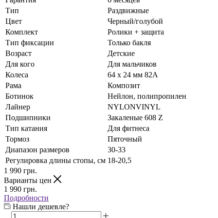
Тип
Раздвижные
Цвет
Черный/голубой
Комплект
Ролики + защита
Тип фиксации
Только бакля
Возраст
Детские
Для кого
Для мальчиков
Колеса
64 x 24 мм 82A
Рама
Композит
Ботинок
Нейлон, полипропилен
Лайнер
NYLONVINYL
Подшипники
Закаленые 608 Z
Тип катания
Для фитнеса
Тормоз
Пяточный
Диапазон размеров
30-33
Регулировка длины стопы, см
18-20,5
1 990
грн.
Варианты цен
1 990
грн.
Подробности
Нашли дешевле?