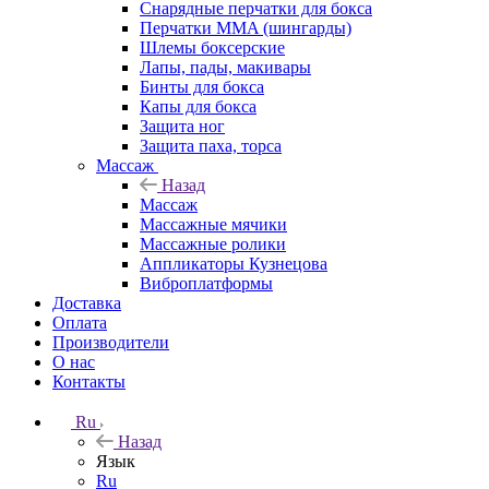
Снарядные перчатки для бокса
Перчатки MMA (шингарды)
Шлемы боксерские
Лапы, пады, макивары
Бинты для бокса
Капы для бокса
Защита ног
Защита паха, торса
Массаж
Назад
Массаж
Массажные мячики
Массажные ролики
Аппликаторы Кузнецова
Виброплатформы
Доставка
Оплата
Производители
О нас
Контакты
Ru
Назад
Язык
Ru