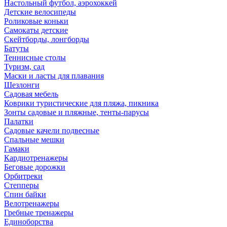
Настольный футбол, аэрохоккей
Детские велосипеды
Роликовые коньки
Самокаты детские
Скейтборды, лонгборды
Батуты
Теннисные столы
Туризм, сад
Маски и ласты для плавания
Шезлонги
Садовая мебель
Коврики туристические для пляжа, пикника
Зонты садовые и пляжные, тенты-парусы
Палатки
Садовые качели подвесные
Спальные мешки
Гамаки
Кардиотренажеры
Беговые дорожки
Орбитреки
Степперы
Спин байки
Велотренажеры
Гребные тренажеры
Единоборства