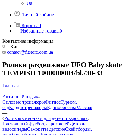
Ua
Личный кабинет
Корзина
0
Избранные товары
0
Контактная информация
г. Киев
contact@fitstore.com.ua
Ролики раздвижные UFO Baby skate
TEMPISH 1000000004/bl./30-33
Главная
—
Активный отдых
Силовые тренажеры
Фитнес
Туризм,
сад
Кардиотренажеры
Единоборства
Массаж
—
Роликовые коньки для детей и взрослых
Настольный футбол, аэрохоккей
Детские
велосипеды
Самокаты детские
Скейтборды,
лонгборды
Батуты
Теннисные столы