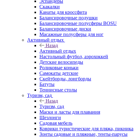
Эспандеры
Скакалки
Канаты для кроссфита
Балансировочные подушки
Балансировочные полусферы BOSU
Балансировочные диски
Масажные полусферы для ног
Активный отдых
Назад
Активный отдых
Настольный футбол, аэрохоккей
Детские велосипеды
Роликовые коньки
Самокаты детские
Скейтборды, лонгборды
Батуты
Теннисные столы
Туризм, сад
Назад
Туризм, сад
Маски и ласты для плавания
Шезлонги
Садовая мебель
Коврики туристические для пляжа, пикника
Зонты садовые и пляжные, тенты-парусы