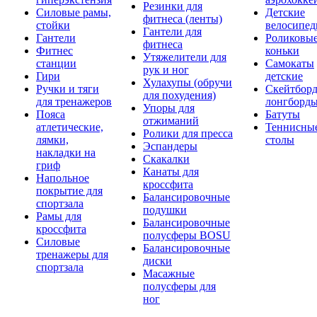
Резинки для
Силовые рамы,
Детские
фитнеса (ленты)
стойки
велосипе
Гантели для
Гантели
Роликовы
фитнеса
Фитнес
коньки
Утяжелители для
станции
Самокаты
рук и ног
Гири
детские
Хулахупы (обручи
Ручки и тяги
Скейтборд
для похудения)
для тренажеров
лонгборд
Упоры для
Пояса
Батуты
отжиманий
атлетические,
Теннисны
Ролики для пресса
лямки,
столы
Эспандеры
накладки на
Скакалки
гриф
Канаты для
Напольное
кроссфита
покрытие для
Балансировочные
спортзала
подушки
Рамы для
Балансировочные
кроссфита
полусферы BOSU
Силовые
Балансировочные
тренажеры для
диски
спортзала
Масажные
полусферы для
ног