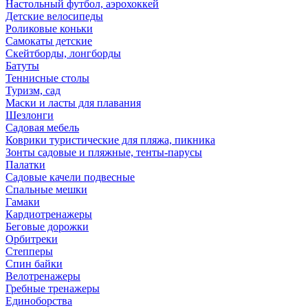
Настольный футбол, аэрохоккей
Детские велосипеды
Роликовые коньки
Самокаты детские
Скейтборды, лонгборды
Батуты
Теннисные столы
Туризм, сад
Маски и ласты для плавания
Шезлонги
Садовая мебель
Коврики туристические для пляжа, пикника
Зонты садовые и пляжные, тенты-парусы
Палатки
Садовые качели подвесные
Спальные мешки
Гамаки
Кардиотренажеры
Беговые дорожки
Орбитреки
Степперы
Спин байки
Велотренажеры
Гребные тренажеры
Единоборства