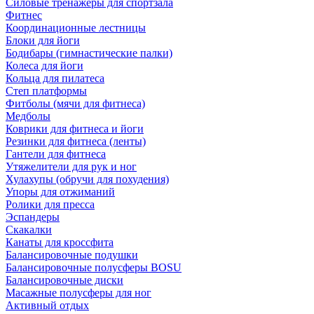
Силовые тренажеры для спортзала
Фитнес
Координационные лестницы
Блоки для йоги
Бодибары (гимнастические палки)
Колеса для йоги
Кольца для пилатеса
Степ платформы
Фитболы (мячи для фитнеса)
Медболы
Коврики для фитнеса и йоги
Резинки для фитнеса (ленты)
Гантели для фитнеса
Утяжелители для рук и ног
Хулахупы (обручи для похудения)
Упоры для отжиманий
Ролики для пресса
Эспандеры
Скакалки
Канаты для кроссфита
Балансировочные подушки
Балансировочные полусферы BOSU
Балансировочные диски
Масажные полусферы для ног
Активный отдых