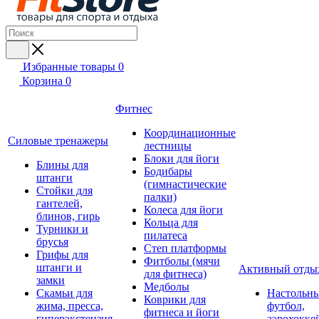
Избранные товары
0
Корзина
0
Фитнес
Координационные
Силовые тренажеры
лестницы
Блоки для йоги
Блины для
Бодибары
штанги
(гимнастические
Стойки для
палки)
гантелей,
Колеса для йоги
блинов, гирь
Кольца для
Турники и
пилатеса
брусья
Степ платформы
Грифы для
Фитболы (мячи
штанги и
Активный отды
для фитнеса)
замки
Медболы
Скамьи для
Настольн
Коврики для
жима, пресса,
футбол,
фитнеса и йоги
гиперэкстензия
аэрохокке