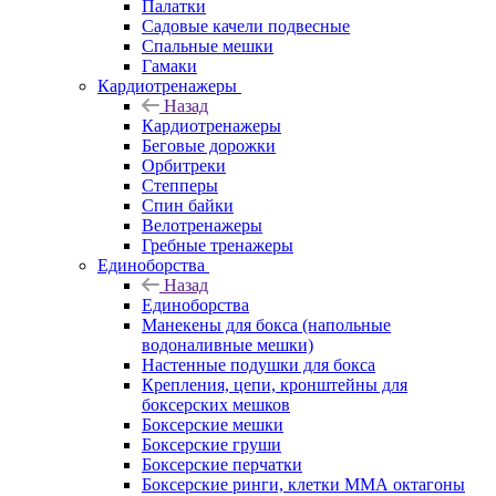
Палатки
Садовые качели подвесные
Спальные мешки
Гамаки
Кардиотренажеры
Назад
Кардиотренажеры
Беговые дорожки
Орбитреки
Степперы
Спин байки
Велотренажеры
Гребные тренажеры
Единоборства
Назад
Единоборства
Манекены для бокса (напольные
водоналивные мешки)
Настенные подушки для бокса
Крепления, цепи, кронштейны для
боксерских мешков
Боксерские мешки
Боксерские груши
Боксерские перчатки
Боксерские ринги, клетки ММА октагоны