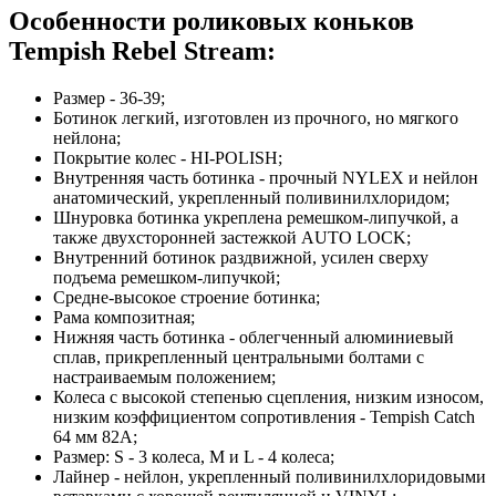
Особенности роликовых коньков
Tempish Rebel Stream:
Размер - 36-39;
Ботинок легкий, изготовлен из прочного, но мягкого
нейлона;
Покрытие колес - HI-POLISH;
Внутренняя часть ботинка - прочный NYLEX и нейлон
анатомический, укрепленный поливинилхлоридом;
Шнуровка ботинка укреплена ремешком-липучкой, а
также двухсторонней застежкой AUTO LOCK;
Внутренний ботинок раздвижной, усилен сверху
подъема ремешком-липучкой;
Средне-высокое строение ботинка;
Рама композитная;
Нижняя часть ботинка - облегченный алюминиевый
сплав, прикрепленный центральными болтами с
настраиваемым положением;
Колеса с высокой степенью сцепления, низким износом,
низким коэффициентом сопротивления - Tempish Catch
64 мм 82А;
Размер: S - 3 колеса, M и L - 4 колеса;
Лайнер - нейлон, укрепленный поливинилхлоридовыми