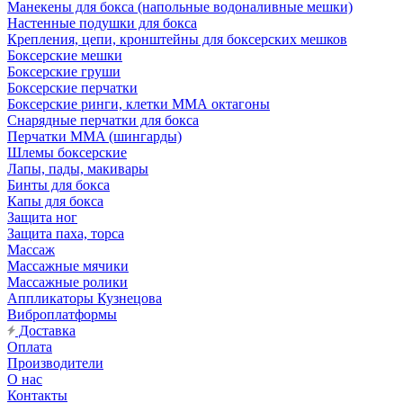
Манекены для бокса (напольные водоналивные мешки)
Настенные подушки для бокса
Крепления, цепи, кронштейны для боксерских мешков
Боксерские мешки
Боксерские груши
Боксерские перчатки
Боксерские ринги, клетки ММА октагоны
Снарядные перчатки для бокса
Перчатки MMA (шингарды)
Шлемы боксерские
Лапы, пады, макивары
Бинты для бокса
Капы для бокса
Защита ног
Защита паха, торса
Массаж
Массажные мячики
Массажные ролики
Аппликаторы Кузнецова
Виброплатформы
Доставка
Оплата
Производители
О нас
Контакты