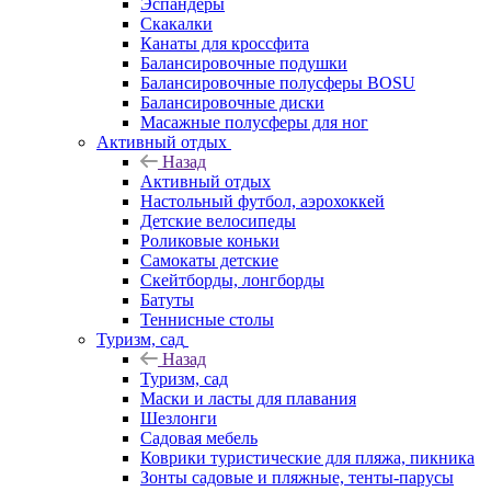
Эспандеры
Скакалки
Канаты для кроссфита
Балансировочные подушки
Балансировочные полусферы BOSU
Балансировочные диски
Масажные полусферы для ног
Активный отдых
Назад
Активный отдых
Настольный футбол, аэрохоккей
Детские велосипеды
Роликовые коньки
Самокаты детские
Скейтборды, лонгборды
Батуты
Теннисные столы
Туризм, сад
Назад
Туризм, сад
Маски и ласты для плавания
Шезлонги
Садовая мебель
Коврики туристические для пляжа, пикника
Зонты садовые и пляжные, тенты-парусы